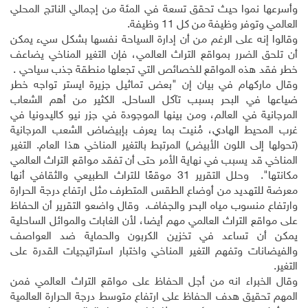
وأسرعها نموا حيث تحقق تسعة في المئة من إجمالي الناتج المحلي
العالمي وتوفر وظيفة من كل 11 وظيفة.
وقالوا إنه على الرغم من أن إدارة السياحة نفسها بشكل سيء يمكن
أن تلحق الضرر بمواقع التراث العالمي، فإن التغير المناخي يضاعف
خطر فقد هذه المواقع للخصائص التي تجعلها منطقة جذب سياحي .
وقال ماركهام في بيان إن "بعض تماثيل جزيرة ايستر تواجه خطر
ضياعها في البحر بسبب تآكل الساحل. الكثير من أهم الشعاب
المرجانية في العالم، ومن بينها الموجودة في جزر نيو كاليدونيا في
غرب المحيط الهادي، مُنيت بما يعرف بإبيضاض الشعب المرجانية
(تحولها إلى اللون الأبيض) المرتبط بالتغير المناخي هذا العام. التغير
المناخي قد يسبب في نهاية الأمر حتى أن تفقد مواقع التراث العالمي
مكانتها". وحلل التقرير 31 موقعًا للتراث الطبيعي والثقافي أنها
معرضة للتهديد من أوضاع الطقس المتطرف مثل ارتفاع درجة الحرارة
وارتفاع منسوب مياه البحر والجفاف. وقال واضعو التقرير أن الحفاظ
على مواقع التراث العالمي مهم أيضا، لأن الغابات والموائل الساحلية
يمكن أن تساعد في تخزين الكربون والحماية ضد العواصف
والفيضانات وتفهم التغير المناخي واختبار استراتيجيات القدرة على
التغير.
وقال الخبراء انه من أجل الحفاظ على مواقع التراث العالمي فمن
المهم تحقيق هدف الحفاظ على ارتفاع متوسط درجة الحرارة العالمية