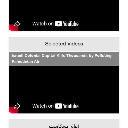
Selected Videos
Israeli Colonial Capital Kills Thousands by Polluting
Palestinian Air
آفاق بودكاست