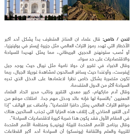
لندن / خاص:
قال علماء ان المناخ المتطرف بدأ يشكل أحد أكبر
الأخطار التي تهدد رموز التراث العالمي مثل جزيرة إيستر في بولينيزيا،
أو نُصب ستونهنج الحجري البريطاني، مما يمثل تهديدا للسياحة
والاقتصاديات على حد سواء.
وقال الخبراء في تقرير ان دولا نامية مثل نيبال حيث يوجد جبل
إيفرست، وأوغندا حيث يسافر السائحون لمشاهدة غوريلا الجبال، ربما
تكون متضررة بشكل خاص نظرا لاعتمادها على الدخل الذي تدره
السياحة أكثر من الدول المتقدمة.
وقال آدم ماركهام، كبير معدي التقرير ونائب مدير اتحاد العلماء
المعنيين "بالنسبة لها فإنه عائد ودخل مهم جدا. امتلاك موقع من
مواقع التراث العالمي يمثل حافزا اقتصاديا". وأضاف عبر الهاتف "إذا
أدى التغير المناخي إلى إتلاف هذه المزايا التي تجذب السائحين هناك
في المقام الأول فقد يكون هذا ضربة كبيرة لاقتصاديات السياحة".
وقال برنامج الأمم المتحدة للبيئة (يونيب) ومنظمة الأمم المتحدة
للتربية والعلم والثقافة (يونسكو) أن السياحة أحد أكبر القطاعات