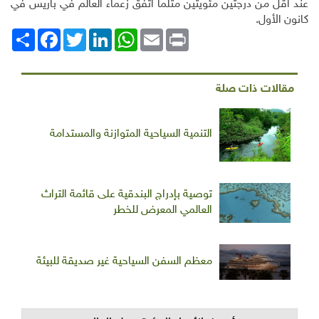
عند أقل من درجتين مئويتين مثلما اتفق زعماء العالم في باريس في
كانون الأول.
Print
Email
WhatsApp
LinkedIn
Twitter
انشر
Facebook
مقالات ذات صلة
التنمية السياحية المتوازنة والمستدامة
توصية بإدراج البندقية على قائمة التراث
العالمي المعرض للخطر
معظم السفن السياحية غير صديقة للبيئة