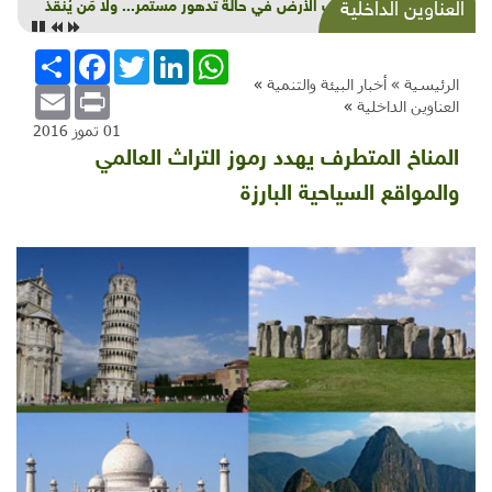
كوكب الأرض في حالة تدهور مستمر... ولا مَن يُنقذ
العناوين الداخلية
WhatsApp
LinkedIn
Twitter
Facebook
انشر
الرئيسية »
أخبار البيئة والتنمية
»
Email
Print
العناوين الداخلية
»
01 تموز 2016
المناخ المتطرف يهدد رموز التراث العالمي
والمواقع السياحية البارزة