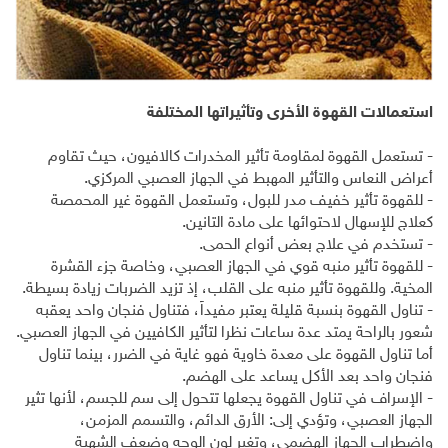
استعمالات القهوة الأخرى وتأثيراتها المختلفة
- تستعمل القهوة لمقاومة تأثير المخدرات كالافيون، حيث تقاوم
أعراض النعاس والتأثير المهبط في الجهاز العصبي المركزي.
- للقهوة تأثير خفيف مدر للبول، وتستعمل القهوة غير المحمصة
كعلاج للإسهال لاحتوائها على مادة التانين.
- تستخدم في علاج بعض أنواع الحمى.
- للقهوة تأثير منبه قوي في الجهاز العصبي، وخاصة جزء القشرة
المخية. وللقهوة تأثير منبه على القلب، إذ تزيد الضربات زيادة بسيطة.
- تناول القهوة بنسبة قليلة يعتبر مفيداً، فتناول فنجان واحد يعقبه
شعور بالراحة يمتد عدة ساعات نظرا لتأثير الكافيين في الجهاز العصبي.
أما تناول القهوة على معدة خاوية فهو غاية في الضرر، بينما تناول
فنجان واحد بعد الأكل يساعد على الهضم.
- الإسراف في تناول القهوة يجعلها تتحول إلى سم للجسم، لأنها تثير
الجهاز العصبي، وتؤدي إلى: الأرق الدائم، والتسمم المزمن،
واضطراب الجهاز الهضمي، وتغير لون الوجه وضعف الشهية