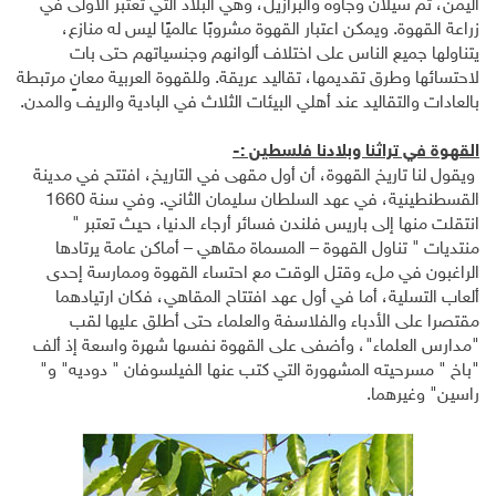
اليمن، ثم سيلان وجاوه والبرازيل، وهي البلاد التي تعتبر الأولى في
زراعة القهوة. ويمكن اعتبار القهوة مشروبًا عالميًا ليس له منازع،
يتناولها جميع الناس على اختلاف ألوانهم وجنسياتهم حتى بات
لاحتسائها وطرق تقديمها، تقاليد عريقة. وللقهوة العربية معانٍ مرتبطة
بالعادات والتقاليد عند أهلي البيئات الثلاث في البادية والريف والمدن.
القهوة في تراثنا وبلادنا فلسطين :-
ويقول لنا تاريخ القهوة، أن أول مقهى في التاريخ، افتتح في مدينة
القسطنطينية، في عهد السلطان سليمان الثاني. وفي سنة 1660
انتقلت منها إلى باريس فلندن فسائر أرجاء الدنيا، حيث تعتبر "
منتديات " تناول القهوة – المسماة مقاهي – أماكن عامة يرتادها
الراغبون في ملء وقتل الوقت مع احتساء القهوة وممارسة إحدى
ألعاب التسلية، أما في أول عهد افتتاح المقاهي، فكان ارتيادهما
مقتصرا على الأدباء والفلاسفة والعلماء حتى أطلق عليها لقب
"مدارس العلماء"، وأضفى على القهوة نفسها شهرة واسعة إذ ألف
"باخ " مسرحيته المشهورة التي كتب عنها الفيلسوفان " دوديه" و"
راسين" وغيرهما.