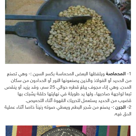
1-
المحماصة
ويلفظها البعض المحماسة بكسر السين :- وهي تصنع
من الحديد أو الفولاذ والذين يصنعونها النور أو الحدادون من سكان
المدن. وهي إناء مجوف يبلغ قطره حوالي 25 سم، وقد يزيد أو ينقص
تبعا لواجهة صاحبها، ولها يد طويلة في نهايتها حلقة يشبك بها
قضيب من الحديد يستعمل لتحريك القهوة أثناء التحميص.
2-
الجرن
:- يصنع من شجر البطم ويعطي صوته رنيناً خاصا أثناء عملية
الدق فيه.