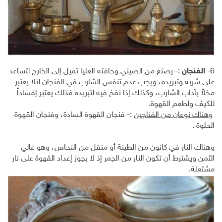
6-
الفنجان
:- يصنع من الصيني وحافته العليا تميل إلى الخارج لتساعد
على شربه وتبريده، ويجب عدم تنفس الشارب في الفنجان لئلا يعتبر
مخلاً بآداب الشارب، وكذلك إذا نفخ فيه لتبريده فذلك يعتبر إفساداً
للكيف ولطعم القهوة.
وهناك نوعان من الفناجين
:- فنجان القهوة السادة، وفنجان القهوة
الحلوة .
وهناك النار في كانون من الطينة أو منقل من النحاس، وهو غالي
الثمن ويشترط أن تكون النار من الجمر إذ لا يجوز إعداد القهوة على نار
مشتعلة.