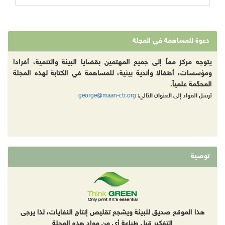
دعوة للمساهمة في المجلة
يتوجه مركز معاً إلى جميع المهتمين بقضايا البيئة والتنمية، أفرادا
ومؤسسات، أطفالا وأندية بيئية، للمساهمة في الكتابة لهذه المجلة
المحكّمة علمياً.
george@maan-ctr.org
ترسل المواد إلى العنوان التالي:
توصية
هذا الموقع صديق للبيئة ويشجع تقليص إنتاج النفايات، لذا يرجى
التفكير قبل طباعة أي من مواد هذه المجلة