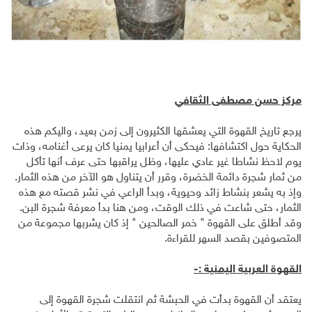
مركز حسن مصطفى الثقافي
يرجع تاريخ القهوة التي يعشقها الكثيرون إلى زمن بعيد، واليكم هذه
الحكاية حول اكتشافها: فيحكى أن أعرابيا يمنيا كان يرعى أغنامه، وذات
يوم لاحظ نشاطا غير عادي عليها، وظل يراقبها حتى عرف أنها تأكل
من ثمار شجرة دائمة الخضرة، وقرر أن يتناول هو الآخر من هذه الثمار.
وإذ به يشعر بنشاط زائد وحيوية، وبدأ الراعي في نشر قصته مع هذه
الثمار، حتى شاعت في ذلك الوقت، ومن هنا بدأ معرفة شجرة البن.
وقد أطلق على القهوة " خمر الصالحين " إذ كان يشربها مجموعة من
المتصوفين بقصد السهر للقراءة.
القهوة العربية اليمنية :-
يعتقد أن القهوة بدأت في الحبشة ثم انتقلت شجرة القهوة إلى