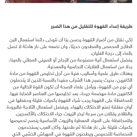
طريقة إعداد القهوة للتقليل من هذا الضرر
لكي نقلل من أضرار القهوة يحسن بنا أن نتوخى دائما استعمال البن
الطازج المحمص والمطحون حديثا، وان نضعه على نار هادئة لا تصل
بالماء إلى درجة الغليان.
يفضل استعمال أنية مصنوعة من الزجاج أو الصيني المطلي بالمينا،
بدلا من استعمال الغلايات النحاسية والمعدنية.
وهناك طرق علمية وأساليب فنية من أجل تخليص القهوة من مادة
الكافيين، بحيث يصبح هذا الشراب مفيدا بالنسبة للذين لا يتحملون
أي نوع من القهوة، ويأمل علماء الصحة أن تكون القوة الخالية من
الكافيين مادة مهضمة جيدة، بعد تخليصها من العناصر الضارة فيها.
للمحافظة على القهوة يجب شراء القهوة بكميات قليلة وحفظها في
أوانٍ مغلقة تمنع الاحتكاك بالهواء. ويفضل استعمال الثلاجة فالبرودة
والظلام يقللان من سرعة تبخر الزيوت جراء الاحتكاك بالأكسجين.
وللمحافظة على المواد المعطرة والزيوت الأساسية ينصح تحميصها
بكميات قليلة على نار هادئة ثم طحنها. وكان العرب يستخدمون
المحماصة للتحميص ويطحنون القهوة في المهباش الخشبي الذي