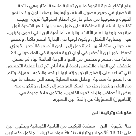
يبلغ ارتفاع شجرة القهوة ما بين ثمانية وتسعة أمتار وهي دائمة
الاخضرار في جميع فصول السنة، وأزهارها بيضاء اللون ولابد لنمو
القهوة ونضوجها من مناخ حار ذي أمطار استوائية غزيرة، ويجب
تقليمها باستمرار للمحافظة على طول معين لها. تزهر الشجرة لأول
مرة بعد بلوغها العام الثالث، والرابع، أما ثمرة البن التي تحوي بذرتين،
فهي بيضاوية الشكل، ويكون لونها في البداية اخضر داكنا، وتنضج
بعد حوالي ستة أشهر، ثم تتحول إلى اللون الأصفر فالأحمر القرمزي.
تحفظ بذور البن الأخضر في أوانٍ كبيرة مغمورة في الماء حوالي 24
ساعة حتى تتخمر وتتخلص من المواد اللزجة العالقة بها، ثم تغسل
وتجفف في الهواء والشمس لمدة أربعة أيام. ثم تبدأ عملية التحميص
التي تساعد على إنضاج البذور وإكسابها الرائحة والنكهة المميزة. وتتم
في اسطوانة معدنية، وخلال هذه العملية يفقد البن معظم ما فيه
من الماء، ويتحول جزء من السكر الموجود إلى كرمل، وتتكون منه
بعض الأحماض وتزداد كمية الكافين، وتتكون مادة جديدة هي
(الكافيول) المسؤولة عن رائحة البن المميزة.
مكونات وتركيبة البن
حبة القهوة - البن – معقدة التركيب من الناحية الكيمائية ويحتوى البن
على 10-13 % مواد بروتينية، 15 % مواد سكرية، " جلكوز، دكسترين