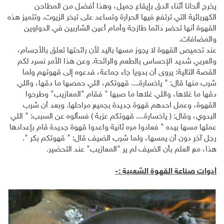
يخرج ألحانا أثناء الدق بإيقاع جميل، وهذا أفضل من المطاحن
الكهربائية التي ترتفع فيها الحرارة وتساعد على تبخر الزيوت. وتتميز هذه
القهوة أنها تحضر دائما طازجة وأمام أعين الشاربين في الدواوين
والمضافات.
عند تحميص القهوة لا يجوز مسها باليد لأن رائحتها تعلق بالأجسام،
والعربي شديد الإحساس بالطعم والرائحة. وعن هذا الأمر نسرد لكم
القصة التالية: يروى أن بدويا جاء جماعة، فدعوه إلى قهوتهم ولما
شرب منها قال: " ياخسارة.... قهوتكم، اللي حمصها ما دقها، واللي
دقها ما غلاها، واللي غلاها ما صبها " فقام "المعازيب" وطرحوا
القهوة، وعمل احدهم قهوة جديدة بجميع مراحلها. وبعد أن شرب
البدوي، وقال: ( ياخسارة.... قهوتكم عزبة ) فسألوه عن السبب: " اللي
عملها مسها بيده " فعادوا مره ثانية واعدوا قهوة جديدة قام بإعدادها
رجل آخر دون أن يمسها، ولما شرب الضيف قال: " قهوتكم بكر ".
هذا، مع العلم بأن الضيف لم ير "المعازيب" عند التحضير.
أدوات صناعة القهوة الشعبية :-