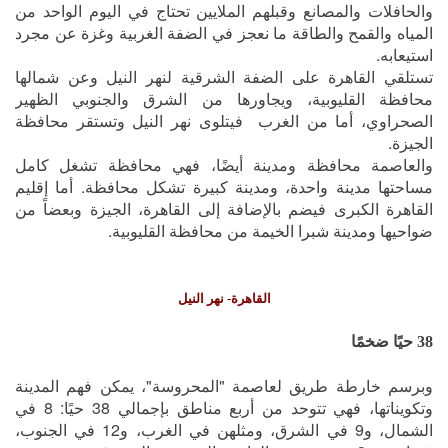
والحافلات والمصانع وقبلهم الملايين تحتاج في اليوم الواحد من
المياه والقمح والطاقة ما نعجز في الضفة الغربية وغزة عن مجرد
استيعابه.
تستلقي القاهرة على الضفة الشرقية لنهر النيل وعن شمالها
محافظة القليوبية، ويجاورها من الشرق والجنوبي الظهير
الصحراوي، أما من الغرب فيتلوى نهر النيل وتستقر محافظة
الجيزة.
والعاصمة محافظة ومدينة أيضًا، فهي محافظة تشغل كامل
مساحتها مدينة واحدة، ومدينة كبيرة تشكل محافظة. أما إقليم
القاهرة الكبرى فيضم بالإضافة إلى القاهرة، الجيزة وبعضاً من
ضواحيها ومدينة شبرا الخيمة من محافظة القليوبية.
القاهرة- نهر النيل
38 حيًا ضخمًا
وبرسم خارطة طريق لعاصمة "المحروسة"، يمكن فهم المدينة
وتكويناتها، فهي تتوحد من أربع مناطق بإجمالي 38 حيًا: 8 في
الشمال، و9 في الشرق، ومثلهن في الغرب، و12 في الجنوب،