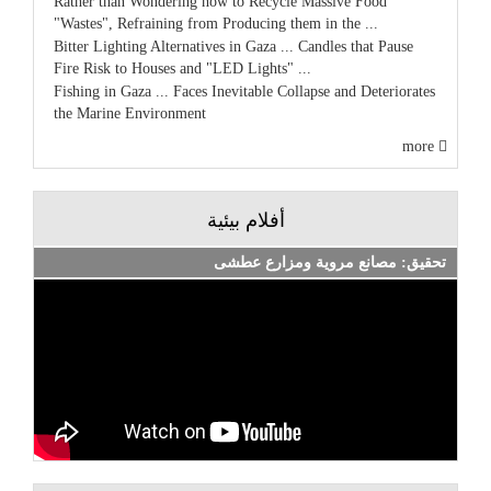
Rather than Wondering how to Recycle Massive Food
"Wastes", Refraining from Producing them in the ...
Bitter Lighting Alternatives in Gaza ... Candles that Pause
Fire Risk to Houses and "LED Lights" ...
Fishing in Gaza ... Faces Inevitable Collapse and Deteriorates
the Marine Environment
more
أفلام بيئية
تحقيق: مصانع مروية ومزارع عطشى