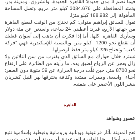
فيما تضم 3 مدن جديدة: القاهرة الجديدة، والشروق، ومدينة بدر.
وتمتد المحافظة على 3084.676 كيلو متر مربع. وتصل المساحة
المأهولة إلى 188.982 كيلو مترًا.
تقول للسائق إبراهيم متولي: كم نحتاج من الوقت لقطع القاهرة
من جهاتها الأربع، فيرد: أعطيني 24 ساعة، واستغن عن مئة دولار
وسأريك القاهرة كلها، أما إذا فكرت أن تذهب إلى أسوان فعليك
أن تقطع نحو 1200 كيلو متر، وبالنسبة للإسكندرية فهي "فركة
كعب" وتحتاج 225 كيلو متر فقط لوصولها.
تسترد خلال حوارك مع السائق الذي يقترب من سن الثلاثين ولا
زال يعجز عن الزواج لضيق يده، ما رأيته من الطائرة على ارتفاع
نحو 8700 متر، حين قلّت درجة الحرارة عن 39 مئوية دون الصفر:
أحياء واسعة، وممرات ممتدة وكثافة يخترقها نهر النيل كشريان
ينشر اللون الأخضر على ضفتيه.
القاهرة
عصور وشواهد
تعج المدينة بآثار فرعونية ويونانية ورومانية وقبطية وإسلامية تتبع
التاريخ أيضًا، هنا القاهرة الفرعونية أو مدينة أون (عين شمس