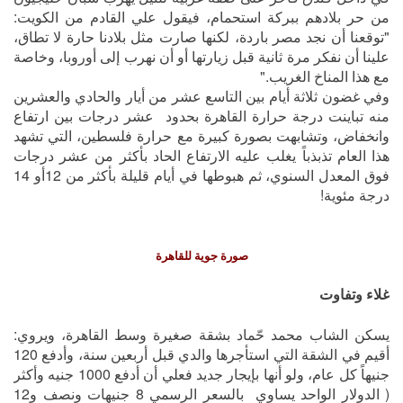
من حر بلادهم ببركة استحمام، فيقول علي القادم من الكويت:
"توقعنا أن نجد مصر باردة، لكنها صارت مثل بلادنا حارة لا تطاق،
علينا أن نفكر مرة ثانية قبل زيارتها أو أن نهرب إلى أوروبا، وخاصة
مع هذا المناخ الغريب."
وفي غضون ثلاثة أيام بين التاسع عشر من أيار والحادي والعشرين
منه تباينت درجة حرارة القاهرة بحدود عشر درجات بين ارتفاع
وانخفاض، وتشابهت بصورة كبيرة مع حرارة فلسطين، التي تشهد
هذا العام تذبذباً يغلب عليه الارتفاع الحاد بأكثر من عشر درجات
فوق المعدل السنوي، ثم هبوطها في أيام قليلة بأكثر من 12أو 14
درجة مئوية!
صورة جوية للقاهرة
غلاء وتفاوت
يسكن الشاب محمد حّماد بشقة صغيرة وسط القاهرة، ويروي:
أقيم في الشقة التي استأجرها والدي قبل أربعين سنة، وأدفع 120
جنيهاً كل عام، ولو أنها بإيجار جديد فعلي أن أدفع 1000 جنيه وأكثر
( الدولار الواحد يساوي بالسعر الرسمي 8 جنيهات ونصف و12