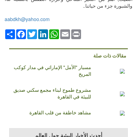
والشبورة جزء من حياتنا..
aabdkh@yahoo.com
Print
Email
WhatsApp
LinkedIn
Twitter
انشر
Facebook
مقالات ذات صلة
مسبار "الأمل" الإماراتي في مدار كوكب
المريخ
مشروع طموح لبناء مجمع سكني صديق
للبيئة في القاهرة
مشاهد خاطفة من قلب القاهرة
أحدث الأخبار البيئية حول العالم