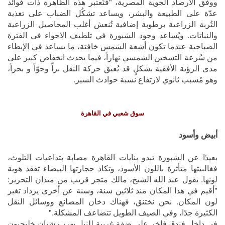
ووفق الأرصاد الجوية المصرية، "فتُعتبر هذه الظاهرة ذات فوائد
عدّة على الطبيعة والبشر، ويساعد تشكُل الضباب على تغذية
التُربة الزراعية برطوبة إضافية تُنعش أغلب المحاصيل الزراعية
والنباتات. ويُساعد وجود الشبورة في تلطيف الاجواء في الفترة
الصباحية عندما تكون أشعة الشمس خافتة، ما يساعد في الإبطاء
من سُرعة التسخين الشمسي نهاراً، فيما يحدث انخفاض كبير على
مدى الرؤية الأفقية بشكلٍ قد يُعيق حركة النقل براّ وجوّاً و بحراً،
وهو مُسبب ثانوي لارتفاع نسبة حوادث السير.
سوق شعبي في القاهرة
أبيض وأسود
بعيدًا عن الشبورة تبدو بنايات القاهرة مصابة بتداعيات التلوث،
فغالبيتها متأثرة باللون الأسود، وتكاد حجارتها البيضاء تفقد هوية
لونها. يقول عبد الله الشيخ، مالك متجر قريب من ميدان التحرير:
"أقيم في هذا المكان منذ ثلاثين سنة، وسنة عن أخرى يزداد تغير
لون المكان. نحن نختنق، فهناك دخان المصانع ووسائل النقل
الكثيرة جدًا، وفي الصيف الطويل تتضاعف المشكلة."
في داخل فندق فاخر على ضفة غربية للنيل يهرب شبان خليجيون