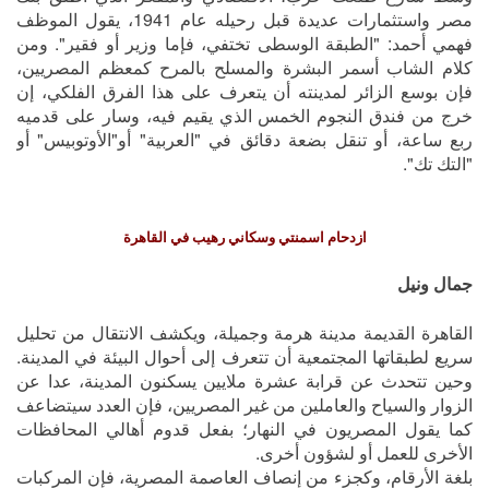
مصر واستثمارات عديدة قبل رحيله عام 1941، يقول الموظف
فهمي أحمد: "الطبقة الوسطى تختفي، فإما وزير أو فقير". ومن
كلام الشاب أسمر البشرة والمسلح بالمرح كمعظم المصريين،
فإن بوسع الزائر لمدينته أن يتعرف على هذا الفرق الفلكي، إن
خرج من فندق النجوم الخمس الذي يقيم فيه، وسار على قدميه
ربع ساعة، أو تنقل بضعة دقائق في "العربية" أو"الأوتوبيس" أو
"التك تك".
ازدحام اسمنتي وسكاني رهيب في القاهرة
جمال ونيل
القاهرة القديمة مدينة هرمة وجميلة، ويكشف الانتقال من تحليل
سريع لطبقاتها المجتمعية أن تتعرف إلى أحوال البيئة في المدينة.
وحين تتحدث عن قرابة عشرة ملايين يسكنون المدينة، عدا عن
الزوار والسياح والعاملين من غير المصريين، فإن العدد سيتضاعف
كما يقول المصريون في النهار؛ بفعل قدوم أهالي المحافظات
الأخرى للعمل أو لشؤون أخرى.
بلغة الأرقام، وكجزء من إنصاف العاصمة المصرية، فإن المركبات