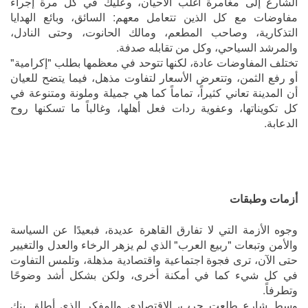
الشارع إلى مغامرة أغلب الأحيان، وعليك في كل مرة إجراء
مفاوضات مع كل الذين تتعامل معهم: السائق، وبائع الهدايا
التذكارية، وصاحب المطعم، ومالك الحانوت، وحتى النادل،
والمرشد السياحي، وكل من تقابله صدفة.
تختلف المفاوضات عادة، لكنها تتوحد في معظمها بطلب "إكرامية"
أو رفع الثمن، وتتعرض الأسعار لتفاوت مذهل، فيما يتضح للعيان
أن المدينة تعاني كثيراً، تماماً كما هي جميلة وملونة ومتنوعة في
كل تكويناتها، وعفوية ردات فعل أهلها، وغالباً ما تسكنها روح
الدعابة.
أزمات وطبقات
وجوه الأزمة التي لا تفارق القاهرة عديدة، فبعيدًا عن السياسة
والأمن وتبعات "ربيع العرب" الذي لم يزهر الرخاء والعدل والتغيير
حتى الآن، ترى فجوة اجتماعية واقتصادية مذهلة، وتلمس التفاوت
في كل شيء كما في أمكنة أخرى، ولكن بشكل أشد وضوحًا
وتطرفاً.
وسط شارع طلعت حرب، الاقتصادي والمفكر الذي أطلق بنك