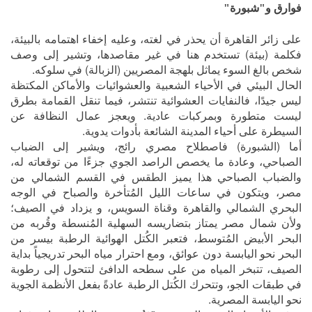
فوارق و"شبورة"
على زائر القاهرة أن يحذر في لغته، وعليه إخفاء اهتمامه بالبيئة،
فكلمة (بيئة) تستخدم هنا في غير مقاصدها، وتشير إلى وصف
شخص بالغ السوء يماثل بلهجة المصريين (الزبالة) في سلوكه.
الحال البيئي في الأحياء الشعبية والعشوائيات والأماكن المكتظة
ليس جيدًا، فالنفايات العشوائية تنتشر، فيما تنقل القمامة بطرق
ليست متطورة وبمركبات عادية. ويعجز عمال النظافة عن
السيطرة على أحياء المدينة الشائعة بأدوات يدوية.
أما (الشبورة) فاصطلاح مصري رائج، ويشير إلى الضباب
الصباحي، وعادة ما يخصص الراصد الجوي جزءًا من توقعاته له،
والضباب الصباحي هذا يميز الطقس في القسم الشمالي من
مصر، ويتكون في ساعات الليل المُتأخرة والصباح في الوجه
البحري الشمالي والقاهرة وقناة السويس، و يزداد في الصيف؛
ولأن شمال مصر يمتاز بتضاريسه السهلية المُنسطة وقُربه من
البحر الأبيض المُتوسط، فتعبر الكُتل الهوائية الرطبة بيسر من
البحر نحو اليابسة دون عوائق، ومع احترار مياه البحر تدريجياً بداية
الصيف، تتبخر المياه من على سطحه الدافئ لتتحول إلى رطوبة
في طبقات الجو، وتتحرك الكُتل الرطبة عادةً بفعل الأنظمة الجوية
نحو اليابسة المصرية.