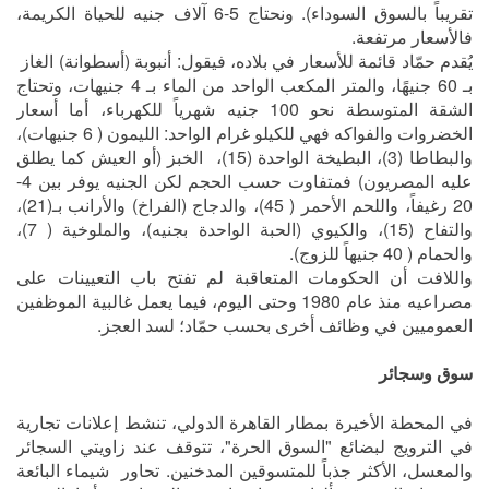
تقريباً بالسوق السوداء). ونحتاج 5-6 آلاف جنيه للحياة الكريمة،
فالأسعار مرتفعة.
يُقدم حمّاد قائمة للأسعار في بلاده، فيقول: أنبوبة (أسطوانة) الغاز
بـ 60 جنيهًا، والمتر المكعب الواحد من الماء بـ 4 جنيهات، وتحتاج
الشقة المتوسطة نحو 100 جنيه شهرياً للكهرباء، أما أسعار
الخضروات والفواكه فهي للكيلو غرام الواحد: الليمون ( 6 جنيهات)،
والبطاطا (3)، البطيخة الواحدة (15)، الخبز (أو العيش كما يطلق
عليه المصريون) فمتفاوت حسب الحجم لكن الجنيه يوفر بين 4-
20 رغيفاً، واللحم الأحمر ( 45)، والدجاج (الفراخ) والأرانب بـ(21)،
والتفاح (15)، والكيوي (الحبة الواحدة بجنيه)، والملوخية ( 7)،
والحمام ( 40 جنيهاً للزوج).
واللافت أن الحكومات المتعاقبة لم تفتح باب التعيينات على
مصراعيه منذ عام 1980 وحتى اليوم، فيما يعمل غالبية الموظفين
العموميين في وظائف أخرى بحسب حمّاد؛ لسد العجز.
سوق وسجائر
في المحطة الأخيرة بمطار القاهرة الدولي، تنشط إعلانات تجارية
في الترويج لبضائع "السوق الحرة"، تتوقف عند زاويتي السجائر
والمعسل، الأكثر جذباً للمتسوقين المدخنين. تحاور شيماء البائعة