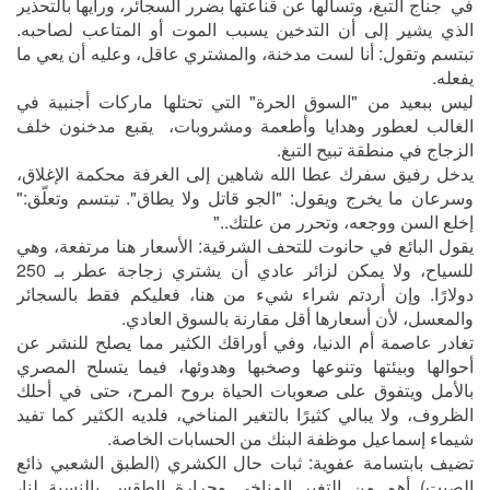
في جناج التبغ، وتسألها عن قناعتها بضرر السجائر، ورأيها بالتحذير
الذي يشير إلى أن التدخين يسبب الموت أو المتاعب لصاحبه.
تبتسم وتقول: أنا لست مدخنة، والمشتري عاقل، وعليه أن يعي ما
يفعله.
ليس ببعيد من "السوق الحرة" التي تحتلها ماركات أجنبية في
الغالب لعطور وهدايا وأطعمة ومشروبات، يقبع مدخنون خلف
الزجاج في منطقة تبيح التبغ.
يدخل رفيق سفرك عطا الله شاهين إلى الغرفة محكمة الإغلاق،
وسرعان ما يخرج ويقول: "الجو قاتل ولا يطاق". تبتسم وتعلّق:"
إخلع السن ووجعه، وتحرر من علتك.."
يقول البائع في حانوت للتحف الشرقية: الأسعار هنا مرتفعة، وهي
للسياح، ولا يمكن لزائر عادي أن يشتري زجاجة عطر بـ 250
دولارًا. وإن أردتم شراء شيء من هنا، فعليكم فقط بالسجائر
والمعسل، لأن أسعارها أقل مقارنة بالسوق العادي.
تغادر عاصمة أم الدنيا، وفي أوراقك الكثير مما يصلح للنشر عن
أحوالها وبيئتها وتنوعها وصخبها وهدوئها، فيما يتسلح المصري
بالأمل ويتفوق على صعوبات الحياة بروح المرح، حتى في أحلك
الظروف، ولا يبالي كثيرًا بالتغير المناخي، فلديه الكثير كما تفيد
شيماء إسماعيل موظفة البنك من الحسابات الخاصة.
تضيف بابتسامة عفوية: ثبات حال الكشري (الطبق الشعبي ذائع
الصيت) أهم من التغير المناخي وحرارة الطقس بالنسبة لنا،