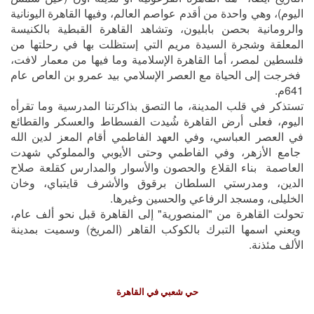
اليوم)، وهي واحدة من أقدم عواصم العالم، وفيها القاهرة اليونانية
والرومانية بحصن بابليون، وتشاهد القاهرة القبطية بالكنيسة
المعلقة وشجرة السيدة مريم التي إستظلت بها في رحلتها من
فلسطين لمصر، أما القاهرة الإسلامية وما فيها من معمار لافت،
فخرجت إلى الحياة مع العصر الإسلامي بيد عمرو بن العاص عام
641م.
تستذكر في قلب المدينة، ما التصق بذاكرتنا المدرسية وما تقرأه
اليوم، فعلى أرض القاهرة شُيدت الفسطاط والعسكر والقطائع
في العصر العباسي، وفي العهد الفاطمي أقام المعز لدين الله
جامع الأزهر، وفي الفاطمي وحتى الأيوبي والمملوكي شهدت
العاصمة بناء القلاع والحصون والأسوار والمدارس كقلعة صلاح
الدين، ومدرستي السلطان برقوق والأشرف قايتباي، وخان
الخليلى، ومسجد الرفاعي والحسين وغيرها.
تحولت القاهرة من "المنصورية" إلى القاهرة قبل نحو ألف عام،
ويعني اسمها التبرك بالكوكب القاهر (المريخ) وسميت بمدينة
الألف مئذنة.
حي شعبي في القاهرة