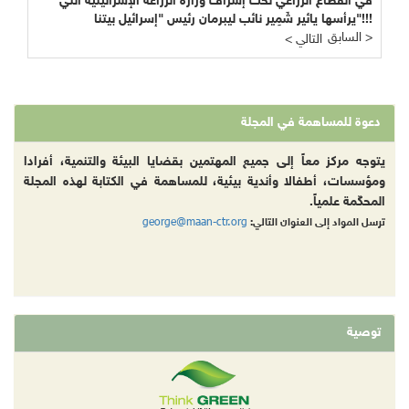
في القطاع الزراعي تحت إشراف وزارة الزراعة الإسرائيلية التي
يرأسها يائير شَمِير نائب ليبرمان رئيس "إسرائيل بيتنا"!!!
السابق >
< التالي
دعوة للمساهمة في المجلة
يتوجه مركز معاً إلى جميع المهتمين بقضايا البيئة والتنمية، أفرادا
ومؤسسات، أطفالا وأندية بيئية، للمساهمة في الكتابة لهذه المجلة
المحكّمة علمياً.
george@maan-ctr.org
ترسل المواد إلى العنوان التالي:
توصية