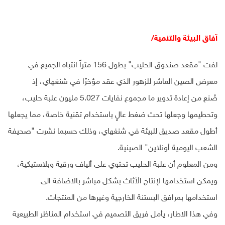
آفاق البيئة والتنمية/
لفت "مقعد صندوق الحليب" بطول 156 متراً انتباه الجميع في
معرض الصين العاشر للزهور الذي عقد مؤخرًا في شنغهاي، إذ
صُنع من إعادة تدوير ما مجموع نفايات 5.027 مليون علبة حليب،
وتحطيمها وجعلها تحت ضغط عالٍ باستخدام تقنية خاصة، مما يجعلها
أطول مقعد صديق للبيئة في شنغهاي، وذلك حسبما نشرت "صحيفة
الشعب اليومية أونلاين" الصينية.
ومن المعلوم أن علبة الحليب تحتوي على ألياف ورقية وبلاستيكية،
ويمكن استخدامها لإنتاج الأثاث بشكل مباشر بالاضافة الى
استخدامها بمرافق البستنة الخارجية وغيرها من المنتجات.
وفي هذا الاطار، يأمل فريق التصميم في استخدام المناظر الطبيعية