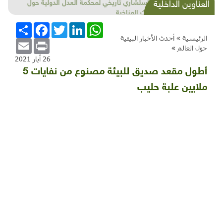
شذرات بيئية وتنموية...بنية تحتية وحلويات قبيحة
العناوين الداخلية
وحاكورة ونوبل وزيتون و"سيباط"
WhatsApp
LinkedIn
Twitter
Facebook
انشر
الرئيسية »
أحدث الأخبار البيئية
Email
Print
حول العالم
»
26 أيار 2021
أطول مقعد صديق للبيئة مصنوع من نفايات 5
ملايين علبة حليب