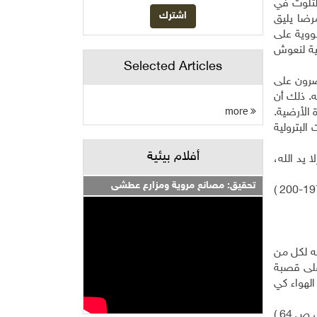
لتلوث في
مرضا يليق
نووية على
ية لنعوش
Selected Articles
صرون على
ه. ذلك أن
more
 الأرضية.
البترولية
أفلام بيئية
 يد الله،
تحقيق: مصانع مروية ومزارع عطشى
ته لكل من
 على قصبة
الهواء كي
ص 64 )