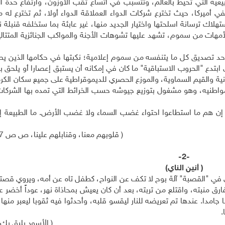
عية التي تحيط بالعالم، وتتسبب في اتساع ثقب الأوزون، وارتفاع حدة ا
 أميركا، حيث تخترع شركات الدواء العملاقة الدواء أولا، ثم تخترع له 
لاك ترسانة اسلحتها واختيار الجديد منها، غير عابئة بما ستخلفه قنبلة 
مهات من سموم، تشهد عليها تشوهات الأجنة والمواكب الجنائزية المتتال
ى حد تصديق كل ما يتنفسه من سموم إعلامية؛ نكبتها في حكامها الذين ي
بتدع "الحروب الاستباقية" ما كان في إمكانه أن يستبق إعصارا أو يلحق ب
انية والقيم السماوية، والموزع الحصري للديموقراطية على جميع سكان الكرة
مواطنيه، وهو مشغول بتوزيع جيوشه حسب الخرائط التي تمده بها الشركات 
بوا إن هم ما استطاعوا احتواء غضب السماء ولا غضب الأرض. ما الطبيعة إلا
( قلوبهم معنا، وقنابلهم علينا، ص ص 197-200 )
-2-
( أنين الناي)
لناي في "القصبة" آلة بوح لا تكف عن النواح، كطفل تاه عن أمه، ويروي قص
فارق منبته، واقتلع من تربته، بعد أن كان يعيش بمحاذاة نهر، عوداً أخضر
ا. عندها تم تعريضه للنار ليقسو قلبه، وأحدثوا فيه ثقوبا ليعبر منها 
.
( الأسود يليق بك، 