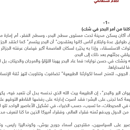
أحلام مستغانمي
-
1-
كلنا من أمر البحر في شك)
اء أكان يسكن مدينة تحت مستوى سطح البحر، وسطح الفقر، أم إمارة م
ابق عدة وابتلاع أناس كانوا يعتقدون" أن البحر يبتسم" كما اعتقد الجزا
ات الاستسقاء، وإذا به يخبّئ لسكان العاصمة أكبر فيضان عرفته الجزائر،
لقي بجثثهم بعد ذلك إلى البحر.
ونشك في حسن نواياه؛ فما عاد البحر يهبنا اللؤلؤ والمرجان والحيتان، بل 
فا لضحاياها.
 الجوي، لتمنح اسما لكوارثنا الطبيعية" تضافرت وتناوبت لتهز ثقة الإنسا
يوان البر والبحر"، إن الطبيعة بيت الله الذي ندنسه بدل أن نتعبد فيه، يك
عة كما تجنى على البشر؛ فقد أصرت إدارته على رفضها القاطع التوقيع عل
رة في المحيطات، ما تسبب، حسب الخبراء، في تشكيل الأعاصير الواحد تلو ا
ر من الدول ويدفع ثمنه فقراء العالم، وفقراء أميركا الذين ما كنا لنعرف م
اصير على السياسيين، مقترحين أسماء جورج بوش، وكونداليزا رايس، وتو