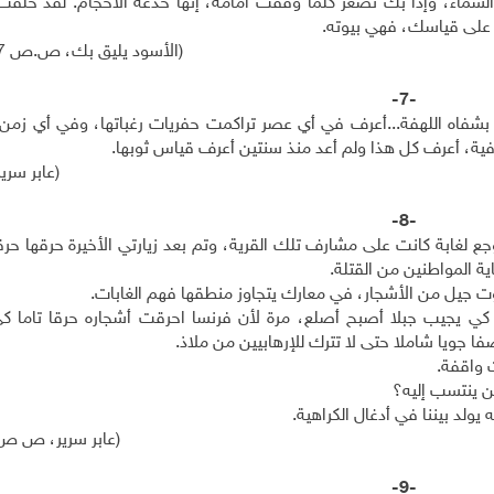
السماء، وإذا بك تصغر كلما وقفت أمامه، إنها خدعة الأحجام. لقد خلقت
لا على قياسك، فهي بيوته.
(الأسود يليق بك، ص.ص 267_268)
-7-
بشفاه اللهفة...أعرف في أي عصر تراكمت حفريات رغباتها، وفي أي زمن
جوفية، أعرف كل هذا ولم أعد منذ سنتين أعرف قياس ثوبها.
(عابر سرير
-8-
جع لغابة كانت على مشارف تلك القرية، وتم بعد زيارتي الأخيرة حرقها حرق
ية المواطنين من القتلة.
 جيل من الأشجار، في معارك يتجاوز منطقها فهم الغابات.
ي يجيب جبلا أصبح أصلع، مرة لأن فرنسا احرقت أشجاره حرقا تاما كي
فا جويا شاملا حتى لا تترك للإرهابيين من ملاذ.
ت واقفة.
ن ينتسب إليه؟
 يولد بيننا في أدغال الكراهية.
(عابر سرير، ص ص 40_ 41
-9-