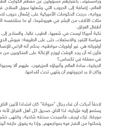
ورامسفيلد، باعتبارهم مسؤولين عن معظم الكوارث الطبي
العالم، إضافة إلى الحروب التي يشعلها سوق السلاح. ففي
برواجه، درجت الحكومات الأميركية على إشعال حروب لاسته
مئات الآلاف من البشر في هيروشيما، أو ما ستتنفسه الأ
أطفال العراق.
نكبة أميركا ليست في شعبها، الطيب غالبا، والساذج إل
سياسة التفرد والاستعلاء، حتى على الطبيعة؛ فبوش الذي ا
أولوياته هي غير أولويات مواطنيه، بحكم أنه الراعي للإنس
فأين له أن يجد الوقت ليوزع الإغاثة على المنكوبين من 
في معقله في تكساس؟
الجبابرة، سادة العالم وأنبياؤه المزيفون، عليهم ألا يعج
وكان لا بد لجبروتهم أن ينتهي تحت أقدامها.
لاحقاً أدركت أن غناء رجال "مروانة" كان امتدادا لأنين ا
يستمع إليه فيُبكيه. لذا الناي صديق كل أهل الفراق لأنه 
مورقة. ترك ليجف فأصبحت سحنته شاحبة، وانتهى خشبا جامد
يتمكنوا من النفخ فيه بمواجعهم.. وإذا به يفوق عازفه أنينا