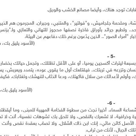
لغابات توجد هناك، وأيضا مصانع الخشب والورق.
يسّة، وملحمة جلجاميش، و"فولتير"، والمتنبي، وجبران. المجرمون هم الذي
. ولطبع جرائد بأوراق فاخرة نصفها محجوز للتهاني والتعازي ولـ"بزنس"
 "أمراء الصور".. الذين يدّعون برغم ذلك دفاعهم عن البيئة.
(الأسود يليق بك، ص. 7
-5 -
سبعة ليترات أكسجين يوميا، أو على الأقل تظللك، وتجمل حياتك بخضاره
بإنسان وتزرعه في تربتك.. فيقتلعك أول ما يقوى عوده، يتمدد ويعربش، ي
، وأولم لأعدائك من سلال فاكهتك، ودعا الذئاب لتنهشك وتغتابك. فكيف 
(الأسود يليق بك، ص
- 6-
ساعة السماء. أخيرا نجت من سطوة الفخامة المهيبة للمبنى، وما أيقظته
هرة وخرافية، لا تشعرك بالنقص، ولا تلحق بك تشوهات نفسية، أنت لا ت
ي الأصل كائن مائي، إنك ابن ذاك الشلال. ولا تصاب بعقدة نقص وأنت ع
تلك الجبال، لأنك من تراب.