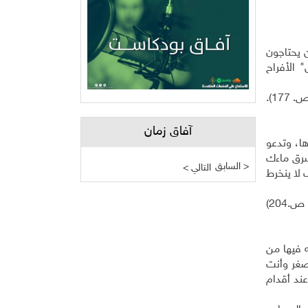
ن يحتاجون
 الأفراح
17).
آفاق زمان
ا، وتدعو
سرق ماءك
السابق >
< التالي
لا ينخرط
.204)
 فيها من
صغر وأنت
ند أقدام