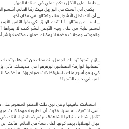
_ طبعا ..على الأقل بحكم عملي في صناعة الورق.
_
_ يكفي أني أقمت في البرازيل حيث رئتا العالم. أشسع ا
_ أي أنك تدلل الأشجار هنا، وتغتالها في مكان آخر.
_ لست من يغتالها. أنا أقدم الورق لكي يقرأ الناس الأود
لمسح غابة من على وجه الأرض لنشر كتب لا يقرأها أحد.
والموت.. ومجلات فخمة لا يمكنك حملها، مختصة بنشر أخبار
_ازرع شجرة ترد لك الجميل، تطعمك من ثمارها، وتمدك ب
أغصانها الوارفة العصافير، ليزقزقوا في حديقتك. تأتي 
كي ينمو أسرع منك، تستيقظ ذات صباح وإذ به أخذ مكانك
المرء في حزب الشجر؟!
_ استعادت عافيتها وهي ترى ذلك المنظر المفتوح على ش
أسى لا تعرف له سببا. فكرت أن الطبيعة مهما كانت مب
تتأمل شلالات نياغرا الشاهقة، برغم ضخامتها، لأنك ف
جبال الهملايا، برغم كونها أعلى قمة في العالم، فأنت ابن 