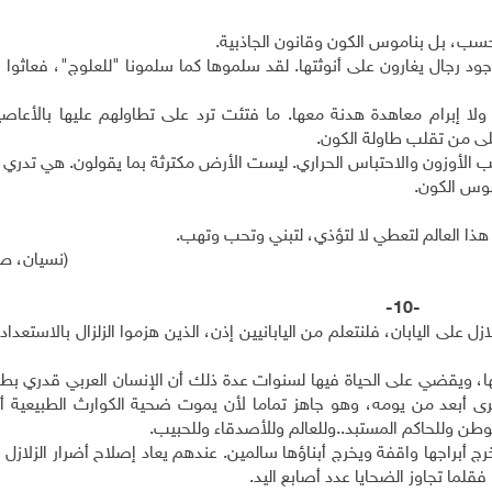
حسب، بل بناموس الكون وقانون الجاذبية.
جود رجال يغارون على أنوثتها. لقد سلموها كما سلمونا "للعلوج"، فعاثوا ف
لا إبرام معاهدة هدنة معها. ما فتئت ترد على تطاولهم عليها بالأعاصير
ى من تقلب طاولة الكون.
 الأوزون والاحتباس الحراري. ليست الأرض مكترثة بما يقولون. هي تدري أ
اموس الكون.
هذا العالم لتعطي لا لتؤذي، لتبني وتحب وتهب.
(نسيان، ص 
-10-
زل على اليابان، فلنتعلم من اليابانيين إذن، الذين هزموا الزلزال بالاستعداد
ها، ويقضي على الحياة فيها لسنوات عدة ذلك أن الإنسان العربي قدري بط
 يرى أبعد من يومه، وهو جاهز تماما لأن يموت ضحية الكوارث الطبيعية أو
وطن وللحاكم المستبد..وللعالم وللأصدقاء وللحبيب.
رج أبراجها واقفة ويخرج أبناؤها سالمين. عندهم يعاد إصلاح أضرار الزلاز
 فقلما تجاوز الضحايا عدد أصابع اليد.