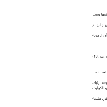
يها وفينا
 والزوابع
ن الرجولة
ص.13)
 له، عندما
بعه، يترك
 الكوارث
ل في بضعة