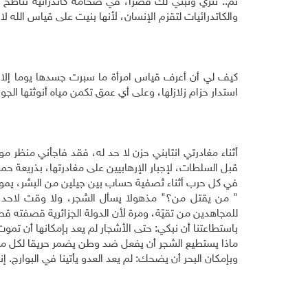
ثم.. تثري وتبني لك قصرا، في ضخامة كاتدرائية تناطح 
والكاتدرائيات لتقزم الإنسان، لأنها بنيت على قياس الله 
كيف لي أن أعرف قياس امرأة ما سبرت جسدها يوما إلا 
استدار حزام زلازلها، وعلى أي عمق تكمن مياه أنوثتها ال
أثناء مغادرتي انتابني حزن لا حد له، فقد فاجأني منظر مو
قبل السلطات، لإجبار الإرهابيين على مغادرتها، بذريعة حما
في كل حرب أثناء ثصفية حساب بين جيلين من البشر، يموت
" من يقتل من؟" مذهولا يسأل الشجر، ولا وقت لاحد ك
للمجاهدين من تقيّة، ومرة لأن الدولة الجزائرية قصفته قص
باستطاعتنا أن نبكي: حتى الأشجار لم يعد بإمكانها أن تمو
ماذا يستطيع الشجر أن يفعل ضد وطن يضمر حريقا لكل م
وبإمكان البحر أن يضحك: لم يعد العدو يأتينا في البوارج. إنه