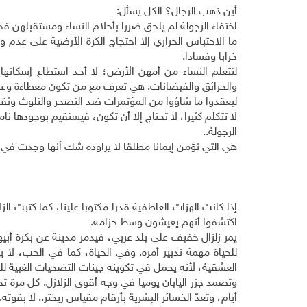
أين ذهب الرجال؟ الكل يسأل:
اختفاء الرجولة لم يلحق ضررا بأحلام النساء ومستقبلهن ف
ما الاحتباس الحراري إلا احتجاج الكرة الأرضية على عدم و
خرابا وفسادا.
لتتعلم النساء من أمهن الأرض؛ لا أحد استطاع إسكاتها و
والحرائق والفيضانات. هي تعرف مع من تكون معطاءة وعل
ليعقدوا ما شاؤوا من المؤتمرات ضد التصحر والتلوث وثقب
لا تتكلم كثيرا، لا تحتاج إلا أن تكون، فيستقيم بوجودها ن
الرجولة..
هي التي تؤمن إيمانا مطلقا لا يراوده شك أنها وجدت في 
إذا كانت الهزات العاطفية قدرا مكتوبا علينا، كما كتبت الزلا
اكتشفوا أنهم يعيشون وسط حزامه.
يمر زلزال خفيف على بلد عربي، فيدمر مدينة عن بكرة أبي
للحياة مهمة تدبير أمره. وفي الحياة، كما في الحب، لا
العشقية، لأنه يحمل في تكوينه جينات التضحيات الغبية لل
وتصمد جزر اليابان يوميا في وجه أقوى الزلازل. كل مرة تخ
أيام، وتعدّ الخسائر البشرية بأرقام مقياس ريختر.. لا بقوته.