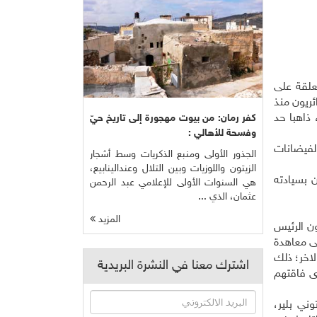
علقة على
ئريون منذ
 ذاهبا حد
كفر رمان: من بيوت مهجورة إلى تاريخ حيّ
وفسحة للأهالي :
الفيضانات
الجذور الأولى ومنبع الذكريات وسط أشجار
الزيتون واللوزيات وبين التلال وعندالينابيع،
ن بسيادته
هي السنوات الأولى للإعلامي عبد الرحمن
عثمان، الذي ...
المزيد
ون الرئيس
ى معاهدة
لاخر؛ ذلك
اشترك معنا في النشرة البريدية
دى فاقتهم
ني بلير،