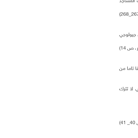
 المساجد
 جيولوجي
، ص 14)
ا تاما من
 لا تترك
)