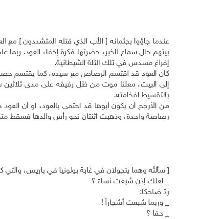
عندما جاؤوا بجثمانه [ الأب الذي قتله المتشددون ] مع 
بيتهم حال سماع الخبر، حضرتها فكرة إخفاء العود. ربما ع
إفراغ مسدس في تلك الآلة الشيطانية.
كان العود قد اقتسم الرصاص مع سيده، كما يقتسم حصان 
إلى البيت، معلنا موت من ظل رفيقه على مدى ثلاثين سن
بالتقسيط لفخامته.
من الأرجح أن يكون أبوها قد احتمى بالعود، او أن العو
رصاصة واحدة، وذهبت اثنتان نحو رأس والدها فسقط متكئ
[ سألتْه وهما يتجولان في غابة بولونيا في باريس، والتي
_ لعلك إذن شبعت نساءً ؟
ردّ ضاحكا:
_ وربما شبعت أشجاراً !
_ حقا ؟