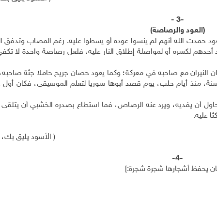
-
3
-
(العود والرصاصة)
العود حمدت الله أنهم لم ينسوا عوده أو يسطوا عليه. رغم المصاب وتدفق 
اد أحدهم لكسره أو لمواصلة إطلاق النار عليه، فلعل رصاصة واحدة لا تكف
النيران مع صاحبه في معركة؛ وكما يعود حصان جريح حاملا جثة صاحبه، ع
ة، منذ أيام حلب، يوم قصد أبوها سوريا لتعلم الموسيقى، فكان أول عو
د حاول أن يفديه، ويرد عنه الرصاص، فما استطاع بصدره الخشبي أن يتلقى
ا عليه.
( الأسود يليق بك، ص 3
-4-
 كان يحفظ أشجارها شجرة شجرة:]