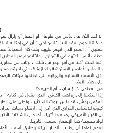
(
لا أحد الآن في مأمن من طوفان أو إعصار أو زلزال سو
صخرة النجوم. فقد اثبت "تسونامي " أن في إمكانه تسلق طو
سنتين أن المطر الذي انهمر عليهم بغتة كان استجابة لصلو
خطف أناس باغتهم في الشوارع .. وابتلاعهم عبر المجاري لي
كما الحبّ "كلنا من أمر البحر في شك"، نرتاب من مجاورته 
والدمار والأعاصير الاستوائية والحلزونية، التي لا رقم معرو
كل الأسماء النسائية والرجالية التي تطلقها هيئات الرصد
على هذه الأرض"
من المعتدي ؟ الإنسان .. أم الطبيعة؟
إذا احتكمنا إلى إبراهيم الكوني، الذي يقول في كتابه " د
المؤمن بوش، قد دنس بيوت الله كثيرا، وتجنى على الطبي
كيوتو للاحتباس الحراري الذي أدى إلى ارتفاع درجات الحرا
أن القرار الأميركي يصنعه الأثرياء، أصحاب الشركات الأكب
لولا فضيحة هذا الإعصار المسمى كاترينا.
نفهم تماما أن يطالب أنصار البيئة بإطلاق أسماء الأع