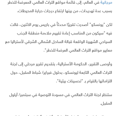
مرجانية
في العالم، إلى قائمة مواقع التراث العالمي المعرضة للخطر
بسبب عدة تهديدات، من بينها ارتفاع درجات حرارة المحيطات.
لكن "يونسكو" أصدرت تقريرًا محدثاً في باريس يوم الاثنين، قالت
فيه "سيكون من المناسب إعادة تقييم ملاءمة منطقة الجذب
السياحي الشهيرة الواقعة قبالة الساحل الشمالي الشرقي لأستراليا مع
معايير مواقع التراث العالمي العرضة للخطر".
وأوصى التقرير، الحكومة الأسترالية، بتقديم تقرير مرحلي إلى لجنة
التراث العالمي التابعة ليونسكو، بحلول فبراير/ شباط المقبل، حول
التزاماتها بالقيام بـ "تحسينات بيئية".
ستنظر لجنة التراث العالمي في مسودة التوصية في سبتمبر/ أيلول
المقبل.