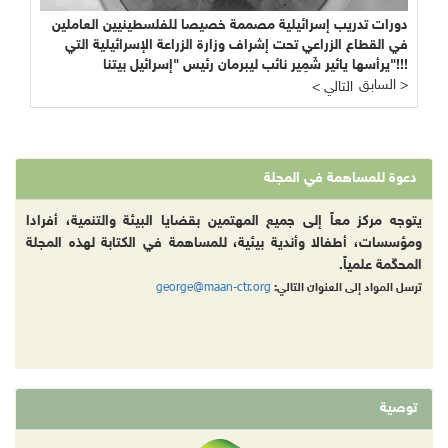
دورات تدريب إسرائيلية مصممة خصيصا للفلسطينيين العاملين
في القطاع الزراعي تحت إشراف وزارة الزراعة الإسرائيلية التي
يرأسها يائير شَمِير نائب ليبرمان رئيس "إسرائيل بيتنا"!!!
السابق >
< التالي
دعوة للمساهمة في المجلة
يتوجه مركز معاً إلى جميع المهتمين بقضايا البيئة والتنمية، أفرادا
ومؤسسات، أطفالا وأندية بيئية، للمساهمة في الكتابة لهذه المجلة
المحكّمة علمياً.
george@maan-ctr.org
ترسل المواد إلى العنوان التالي:
توصية