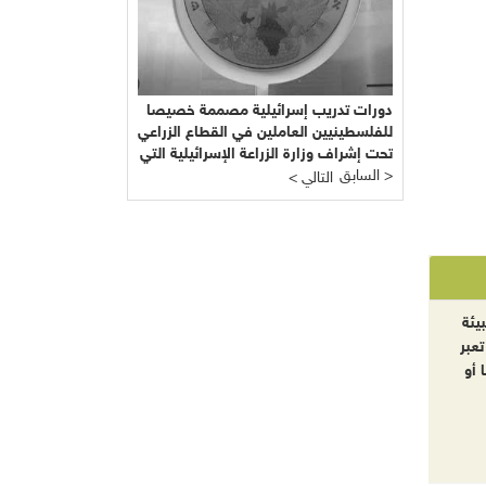
دورات تدريب إسرائيلية مصممة خصيصا
للفلسطينيين العاملين في القطاع الزراعي
تحت إشراف وزارة الزراعة الإسرائيلية التي
السابق >
يرأسها يائير شَمِير نائب ليبرمان رئيس
< التالي
"إسرائيل بيتنا"!!!
يئة
تعبر
 أو