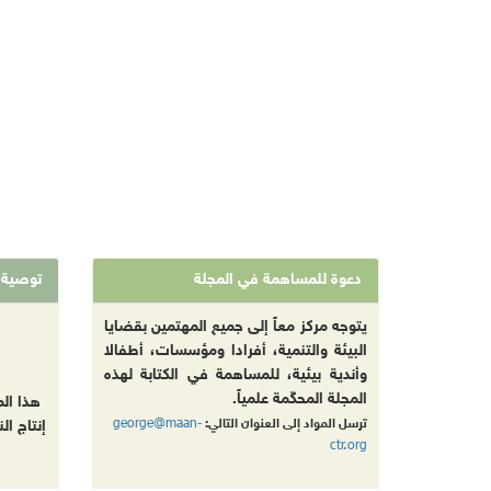
دعوة للمساهمة في المجلة
توصية
يتوجه مركز معاً إلى جميع المهتمين بقضايا
البيئة والتنمية، أفرادا ومؤسسات، أطفالا
وأندية بيئية، للمساهمة في الكتابة لهذه
المجلة المحكّمة علمياً.
هذا ال
george@maan-
ترسل المواد إلى العنوان التالي:
إنتاج ال
ctr.org