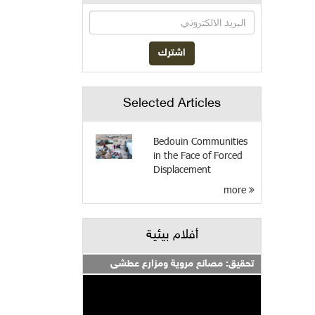
Selected Articles
Bedouin Communities
in the Face of Forced
Displacement
more
أفلام بيئية
تحقيق: مصانع مروية ومزارع عطشى