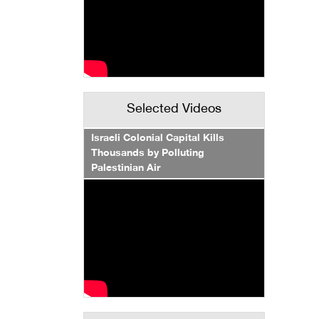
Selected Videos
Israeli Colonial Capital Kills
Thousands by Polluting
Palestinian Air