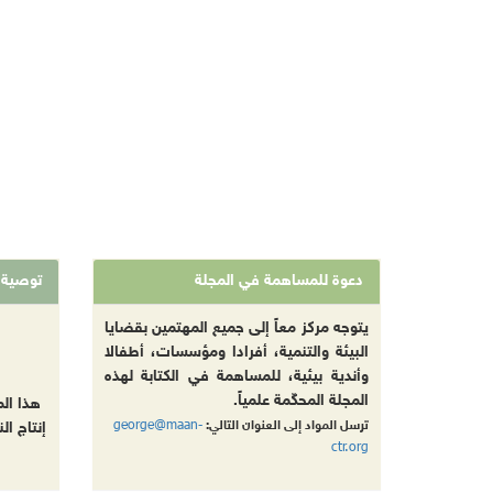
دعوة للمساهمة في المجلة
توصية
يتوجه مركز معاً إلى جميع المهتمين بقضايا
البيئة والتنمية، أفرادا ومؤسسات، أطفالا
وأندية بيئية، للمساهمة في الكتابة لهذه
المجلة المحكّمة علمياً.
هذا ال
george@maan-
ترسل المواد إلى العنوان التالي:
إنتاج ال
ctr.org