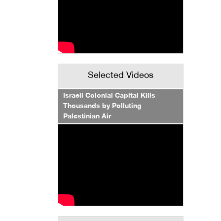
Selected Videos
Israeli Colonial Capital Kills
Thousands by Polluting
Palestinian Air