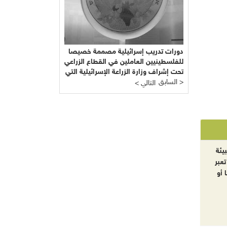
دورات تدريب إسرائيلية مصممة خصيصا
للفلسطينيين العاملين في القطاع الزراعي
تحت إشراف وزارة الزراعة الإسرائيلية التي
السابق >
يرأسها يائير شَمِير نائب ليبرمان رئيس
< التالي
"إسرائيل بيتنا"!!!
يئة
تعبر
 أو