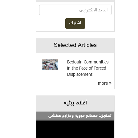
Selected Articles
Bedouin Communities
in the Face of Forced
Displacement
more
أفلام بيئية
تحقيق: مصانع مروية ومزارع عطشى