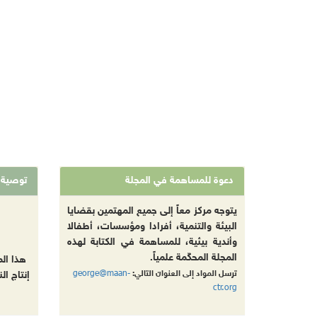
دعوة للمساهمة في المجلة
توصية
يتوجه مركز معاً إلى جميع المهتمين بقضايا
البيئة والتنمية، أفرادا ومؤسسات، أطفالا
وأندية بيئية، للمساهمة في الكتابة لهذه
المجلة المحكّمة علمياً.
هذا ال
george@maan-
ترسل المواد إلى العنوان التالي:
إنتاج ال
ctr.org