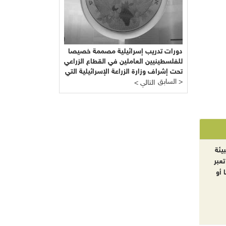
دورات تدريب إسرائيلية مصممة خصيصا
للفلسطينيين العاملين في القطاع الزراعي
تحت إشراف وزارة الزراعة الإسرائيلية التي
السابق >
يرأسها يائير شَمِير نائب ليبرمان رئيس
< التالي
"إسرائيل بيتنا"!!!
يئة
تعبر
 أو