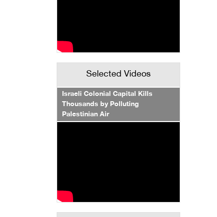
Selected Videos
Israeli Colonial Capital Kills
Thousands by Polluting
Palestinian Air