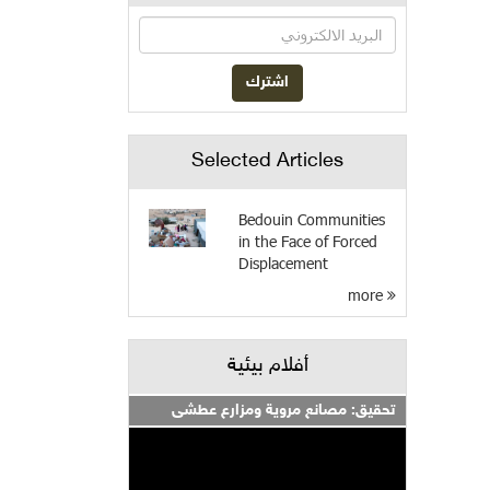
Selected Articles
Bedouin Communities
in the Face of Forced
Displacement
more
أفلام بيئية
تحقيق: مصانع مروية ومزارع عطشى