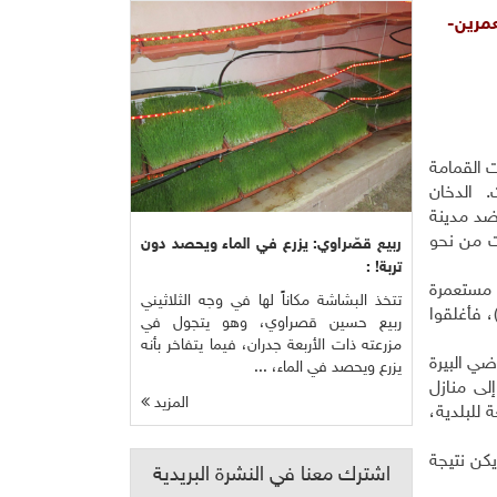
عمرين-
ت القمامة
. الدخان
 ضد مدينة
ات من نحو
ربيع قصّراوي: يزرع في الماء ويحصد دون
تربة! :
 مستعمرة
تتخذ البشاشة مكاناً لها في وجه الثلاثيني
، فأغلقوا
ربيع حسين قصراوي، وهو يتجول في
مزرعته ذات الأربعة جدران، فيما يتفاخر بأنه
ضي البيرة
يزرع ويحصد في الماء، ...
لى منازل
المزيد
 للبلدية،
يكن نتيجة
اشترك معنا في النشرة البريدية