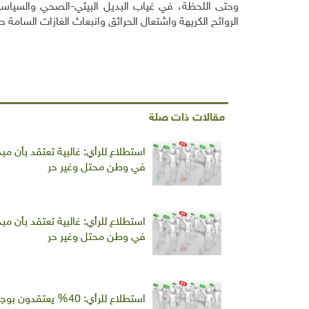
وحتى اللحظة، في غياب البديل البيئي-الصحي والسياسي 
الروائح الكريهة واشتعال الحرائق وانبعاث
الغازات السامة حت
مقالات ذات صلة
استطلاع للرأي: غالبية تعتقد بأن م
في وطن محتل وغير حر
استطلاع للرأي: غالبية تعتقد بأن م
في وطن محتل وغير حر
استطلاع للرأي: 40% يعتقدون بوجود اختلاف كبير وجوهري بين مفهومي "السيادة الغذائية" و"الأمن الغذائي"؟