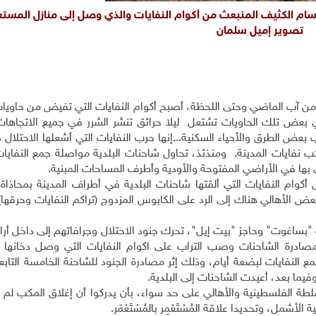
السام الكثيف المنبعث من أكوام النفايات والذي وصل إلى منازل المست
تصوير إميل سلمان
ع من آب الماضي وحتى اللحظة، أصبح أكوام النفايات التي تفيض من حاويا
في بعض تلك الحاويات تشتعل ليلا حرائق تنشر الشرر في جميع الاتجاهات
بعض الطرق والأحياء السكنية...إنها حرب النفايات التي أشعلها الاحتلال
 مكب نفايات المدينة. ومنذئذ، تحاول شاحنات البلدية مواصلة جمع النفاي
كوام النفايات التي ألقتها شاحنات البلدية في أطراف المدينة بمحاذاة
ض الأهالي هناك إلى الرد على الكابوس المزدوج (تراكم النفايات وحرقها)
بساغوت" وحاجز "بيت إيل"، تحرك جنود الاحتلال وجرافاتهم إلى داخل أرا
رة الشاحنات وصب التراب على اكوام النفايات التي وصل دخانها إ
لنفايات لبضعة أيام، وذلك إثر مصادرة الجنود للشاحنة الخامسة التابعة
يما بعد، أعيدت الشاحنات إلى البلدية.
سلطة الفلسطينية والأهالي على حد سواء، بأن يدركوا أن إغلاق المكب لم 
مل، وتحديدا علاقة المُسْتَعْمِر بالمُسْتَعْمَر.