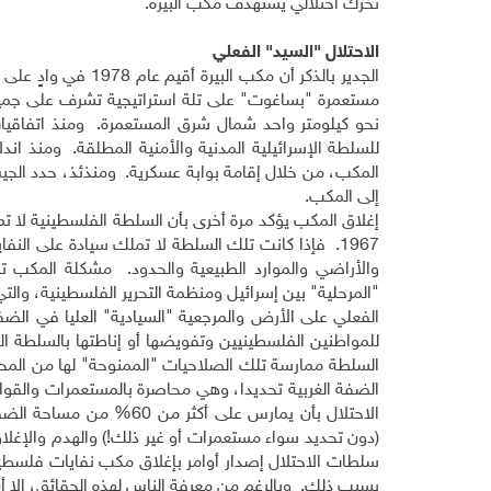
تحرك احتلالي يستهدف مكب البيرة.
الاحتلال "السيد" الفعلي
مستعمرة "بساغوت" على تلة استراتيجية تشرف على جميع أ
نحو كيلومتر واحد شمال شرق المستعمرة. ومنذ اتفاقيات أوسلو الموقعة عام 1993
للسلطة الإسرائيلية المدنية والأمنية المطلقة. ومنذ اندل
المكب، من خلال إقامة بوابة عسكرية. ومنذئذ، حدد الجي
إلى المكب.
إغلاق المكب يؤكد مرة أخرى بأن السلطة الفلسطينية لا 
1967. فإذا كانت تلك السلطة لا تملك سيادة على النف
والأراضي والموارد الطبيعية والحدود. مشكلة المكب ت
"المرحلية" بين إسرائيل ومنظمة التحرير الفلسطينية، وال
الفعلي على الأرض والمرجعية "السيادية" العليا في الض
للمواطنين الفلسطينيين وتفويضها أو إناطتها بالسلطة الف
الضفة الغربية تحديدا، وهي محاصرة بالمستعمرات والقواعد 
الاحتلال بأن يمارس على أ
(دون تحديد سواء مستعمرات أو غير ذلك!) والهدم والإغلا
سلطات الاحتلال إصدار أوامر بإغلاق مكب نفايات فلسطين
بسبب ذلك. وبالرغم من معرفة الناس لهذه الحقائق، إلا أن ا