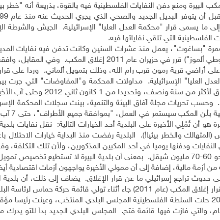
مكب البيرة ومنع دفن النفايات الفلسطينية فيه بالقوة، بذريعة أنه "خطر بيئ
إلى ما يسمى قرار "محكمة العدل العليا" الإسرائيلية. الجيش والشرطة الإ
الفلسطينية التي تلقي نفاياتها فيه.
ستعمرة "بساغوت"، يعمل منذ عشرات السنين وكانت تدفن فيه نفايات المد
قرى المنطقة والمستعمرات. رئيس "الإدارة المدنية" ("موطي ألموز") قرر في حزيران عام 2011 إغلاق المكب. 
أراضي قرية رمون قرب رام الله، وذلك بتمويل ألماني. وردا على قرار ا
ل العليا" الإسرائيلية. مداولات المحكمة و"المفاوضات" التي جرت بين 
(الفلسطيني والإسرائيلي) أدت إلى تأجيل تنفيذ قرار الإغلاق لأكثر من سنة ونصف، 
. وحسب تحريات مجلة آفاق البيئة والتنمية، بينت سجلات المحكمة الإسرائ
في 7 شباط 2013 كتب قضاة "المحكمة ا
 أن تُمْلِي الأخيرة على البلدية أحد الخيارات التالية: نقل نفايات بلدية ا
متهالك والخطر بيئيا!). البلدية رفضت منذ البداية خيارات الاحتلال باعت
 النفايات ودفنها يوميا في أحد المكبين المذكورين، ولأن تلك التكلفة، و
أولي، ستقضم سنويا نحو عُشْر موازنتها السنوية البالغة نحو 60-70 مليون شيقل. بمعنى أن بلدية البيرة لا تستطيع تخص
 من أزمة مالية، إضافة إلى أن ممولي الأخيرة يواجهون أزمات اقتصادية أي
ى حدوث تراجع إسرائيلي ما عن قرار الإغلاق. يضاف إلى ذلك، أن بلدية ا
خلال الفترة الماضية بظروف إدارية صعبة وطارئة؛ إذ أن قرار إغلاق المكب (عام 2011) جاء أثناء تولي قائمة حركة حم
الطويل) وغالبية عضوية المجلس البلدي. وفي شباط 2012 حلت السلطة الفلسطينية المجلس البلدي المنتخب، وعينت رئيسا
ام، والتي فازت فيها قائمة فتح. المجلس البلدي الجديد بدأ للتو يدرك م