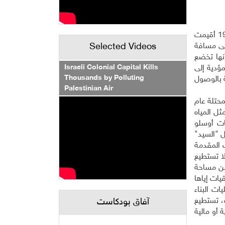
الجدير بالذكر أن مكب البيرة أقيم عام 1978 في وادٍ على أراض خاصة مساحتها نحو سبعين دونماً يملكها أهالي البيرة. في عام 1981 أقيمت
Selected Videos
لى مسافة
نها تخضع
Israeli Colonial Capital Kills
مؤدية إلى
Thousands by Polluting
 بالوصول
Palestinian Air
حتلة عام
ثل المياه
ات أوسلو
ل "السيد"
 المقدمة
لا تستطيع
ة" لها من المحتل سوى في نطاق ضيق جدا داخل جيوب معزولة تشغل أقل من 40% من مساحة
يات إياها
ليات البناء
ك، تستطيع
آفاق بودكاست
أو مالية