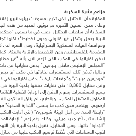
مزاعم مثيرة للسخرية
المفارقة أن الاحتلال الذي تذرع بمسوغات بيئية لتبرير إغل
وعلى مدى السنين الأخيرة تم توثيق العديد من هذه الجرائ
للسخرية أن سلطات الاحتلال ادعت في ما يسمى "محكمة الع
البيرة يعمل بشكل غير قانوني ودون تخطيط"؛ لكنها تجا
وموافقة القيادة العسكرية الإسرائيلية، وفي الفترة التي 
تدفن نفاياتها في المكب الذي تزعم الآن بأنه "غير م
"المجلس الإقليمي ماطي بنيامين" بدفن نفاياتها في ذا
"موديعين عيليت" و"جفعات زئيف" بدفن نفاياتهما في ذ
جميع المستعمرات رسوم الدفن إلى الإدارة الفعلية القائ
المقاول المشغل للمكب. وبالطبع، لم يتلق المالكون الف
"رابطة المدن من أجل البيئة-شومرون" (التي أدارت المك
إنشاء مكب آخر جديد وبيئي. وذلك رغم زعم "الإدارة المدن
"الإدارة" ذاتها. وفي المقابل، تقول بلدية البيرة بأن 
لقرب المساحات التي خُطِّطَ توسيع المكب عليها من منازل أه