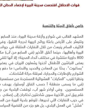
قوات الاحتلال اقتحمت مدينة البيرة لإخماد الدخان 
خاص بآفاق البيئة والتنمية
المشهد الغالب في شوارع وأزقة مدينة البيرة، منذ الساب
وتتبعثر على الأرض باعثة روائح كريهة لدرجة التقيؤ، و
الكثيف السام ينبعث من تلال النفايات الملقاة في جوانب 
البيرة وأهاليها، حينما أغلق الأخير (في السابع من آب)
800 حاوية منتشرة في مختلف أنحاء المدينة؛ إلا أنها تلقي بها في الأراضي المفتوحة والأودية وأطرف المساحات المبنية.
بعض النباشين الأطفال أخذوا يشعلون النيران في بعض أ
"بساغوت"، بحثا عن المعادن والحديد والنحاس؛ ما دفع بع
الشوارع بالإطارات والحجارة، لعرقلة حركة الشاحنات.
ونظرا لقرب "المكبات" العشوائية المستجدة من مستعمرة "
(في ما يسمى منطقة أ حسب اتفاق أوسلو)، بهدف مصاد
المستعمرين. وفي أواخر شهر آب، توقفت البلدية عن جمع ا
فلم يبق لدى الأخيرة سوى شاحنتين تحتاجان إلى إصلاح. وف
في حرب النفايات التي تديرها، تتوقع بلدية البيرة من ال
"فشل" في العمل البلدي، بل هو جزء من القضية السياسية الأش