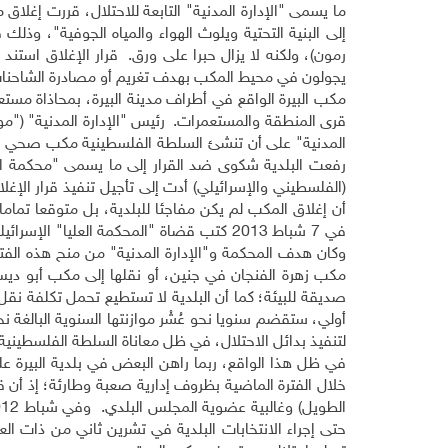
ما يسمى "الإدارة المدنية" التابعة للاحتلال، قررت إغلاق 
رمون)، ولكنه لا يزال حبرا على ورق. قرار الإغلاق استند 
يجولون في محيط المكب بهدف تغريم أو مصادرة الشاحنات 
مكب البيرة الواقع في أطراف مدينة البيرة، بمحاذاة م
المدنية" على أن تنشئ السلطة الفلسطينية مكب صحي على 
رفعت البلدية شكوى ضد القرار إلى ما يسمى "محكمة العد
أن إغلاق المكب لم يكن مفاجئا للبلدية، بل متوقعا تماما
وكان هدف المحكمة و"الإدارة المدنية" من منح هذه الفترة هو
مكب زهرة الفنجان في جنين، أو نقلها إلى مكب أبو ديس (ال
صديقة للبيئة؛ كما أن البلدية لا تستطيع تحمل تكلفة نقل
لتنفيذ بدائل الاحتلال، في ظل معاناة السلطة الفلسطينية
في ظل هذا الواقع، ربما راهن البعض في بلدية البيرة عل
حتى إجراء الانتخابات البلدية في تشرين ثاني من ذات الع