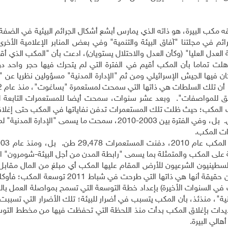
اقه مكب البيرة، هو ذاته الذي يمارس أبشع أشكال الجرائم البيئية في الضفة
م في مجلتنا "آفاق البيئة والتنمية" وفي بعض المنابر الإعلامية الأخرى
دل العليا" (وكأن العدل والاحتلال يستويان)، ادعت بأن "المكب الذي أقا
هلت تماما بأن المكب أقيم في الفترة التي لم يتحرك فيها حجر واحد د
كان فيها الجيش الإسرائيلي ومن ثم "الإدارة المدنية" مسؤولين نظريا عن 
طابق للمواصفات". وبعد عشر سنوات، سمحت أيضا للمستعمرات التابعة 
ت المكب؛ حيث ظلت تلك المستعمرات تدفن نفاياتها في المكب حتى إغلاق
وحاليا، تدفن تلك المستعمرات نفاياتها في مكب أبو ديس. بل، وفي الفترة بين 2003-2010، سمحت ما يسمى "ا
ات المكب.
مة على المكب والمتمثلة بما يسمى "رابطة المدن من أجل البيئة-شومرون" 
لسطينيون الشرعيون للأرض المقام عليها المكب أي مبلغ من المال مقابل
أرضهم. ويتضح مدى كذب ما يسمى "الإدارة المدنية" من حقيقة أنها هي ذاتها التي طرحت ف
ب في السنوات الأخيرة) بإعداد خطة التوسعة التي تسمح بمواصلة العمل با
ية"، منذئذ، بأن المكب يتسبب في أضرار للبيئة؛ تلك الأضرار التي تسببت
التهديدات بإغلاق المكب بدأت منذ اللحظة التي تحفظت فيها من مخطط التو
الي البيرة.