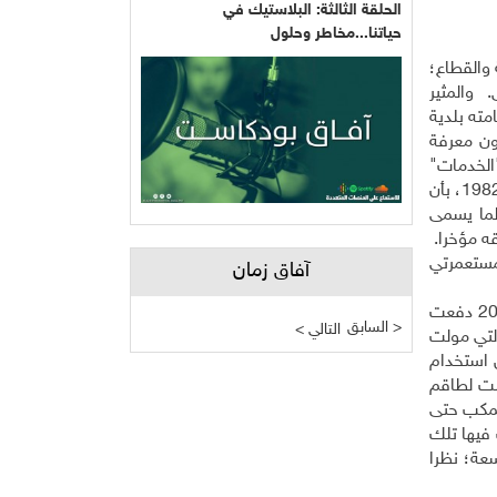
الحلقة الثالثة: البلاستيك في
حياتنا...مخاطر وحلول
 والقطاع؛
. والمثير
مته بلدية
ون معرفة
"الخدمات"
المقدمة للفلسطينيين وعن التخطيط والرقابة والبيئة. كما أن تلك السلطات هي ذاتها التي سمحت لمستعمرة "بساغوت"، منذ عام 1982، بأن
لما يسمى
ه مؤخرا.
لإدارة المدنية" لمستعمرتي
آفاق زمان
وفي مقابل 13,380 طن نفايات دفنتها بلدية البيرة في المكب عام 2010، دفنت المستعمرات 29,478 طن. بل، ومنذ عام 2003 دفعت
السابق >
< التالي
التي مولت
 استخدام
ي شباط 2011 توسعة المكب؛ فأوكلت لطاقم
لمكب حتى
 فيها تلك
سعة؛ نظرا