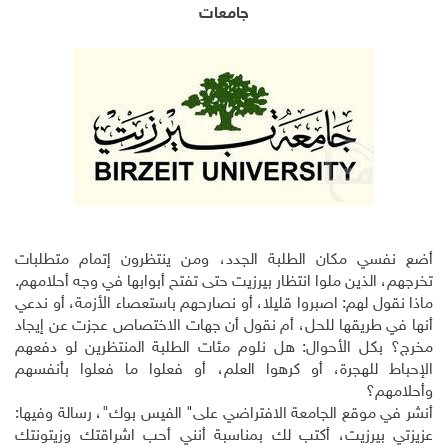
جامعات
أضع نفسي مكان الطلبة الجدد، ومن ينتظرون إتمام متطلبات
تخرجهم، الذين ملوا انتظار بيرزيت حتى تفتح أبوابها في وجه أحلامهم.
ماذا نقول لهم: اصبروا قليلا، أو نصارحهم باستعصاء الأزمة، أو ندعي
أنها في طريقها للحل، أم نقول أن جهات الاختصاص عجزت عن إيجاد
مخرج؟ بكل الأحوال: هل نلوم مئات الطلبة المنتظرين لو دفعهم
الإحباط للهجرة، أو كرهوا العلم، أو فعلوا ما فعلوا بأنفسهم
وأحلامهم؟
أنشر في موقع الجامعة الافتراضي على" الفيس بوك"، رسالة وفيها:
عزيزتي بيرزيت، أكتب لك بمناسبة أنني أحب اشراقتك وزيتونتك