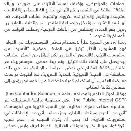
الحمامات والمراحيض، وإضفاء لمسة الأنتيك على صورك، وإزالة
العلكة“ العالقة في الشعر، ونقع الأواني ليلاً لإزالة الصدأ، وإزالة المياه
المتجمدة والثلوج،إزالة الرائحة الكريهة، وتنشيط أعشاب الحديقة، كما
أنها تبعد الحشرات، وتدخل فيصناعة المتفجرات،
وتنظيف الملابس،
وتزيل بقع الدماء، وتتخلص من الآفات المزعجة،وتنظف النوافذ من
الأوساخ والشحوم..."
ومما ورد في التقرير: نظراً لاستخدام حمض الفوسفوريك في الكولا،
فهو المشروب الأكثر تركيزاً في المادة الحمضية “الأسيد” من
المشروبات الأخرى كالليمون أو الخل، والكم الهائل من السكر المضاف
إليه يعمل على إخفاء ذلك التركيز
.
وتم ربط حمض الفوسفوريك مع
انخفاض كثافة العظام في بعض الدراسات الوبائية، بما في ذلك
المناقشة في المجلة الأميركية للتغذية السريرية، كما أظهرت دراسات
معارضة العكس، أن استخدام كمية منخفضة من الفوسفور يؤدي إلى
انخفاض كثافة العظام.
ووفقاً لمركز العلوم بالمصلحة العامة
(the Center for Science in
the Public Interest CSPI)
، وهي مجموعة مراقبة المستهلك غير
المنتسبة لصناعة المواد الغذائية، فإن النسبة الكبيرة من الفوسفات
تأتي من اللحوم ومنتجات الألبان، وجزء صغير يأتي من الإضافات في
المشروبات الغازية، لذا يجب أن يكون السبب في عدم شرب
الكوكاكولا هو السكر والملونات الغذائية الاصطناعية، وليس حمض