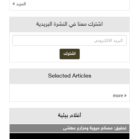
المزيد
اشترك معنا في النشرة البريدية
Selected Articles
more
أفلام بيئية
تحقيق: مصانع مروية ومزارع عطشى