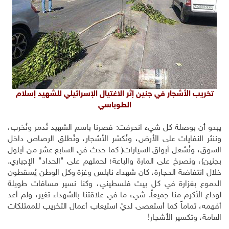
تخريب الأشجار في جنين إثر الاغتيال الإسرائيلي للشهيد إسلام
الطوباسي
يبدو أن بوصلة كل شيء انحرفت: فصرنا باسم الشهيد نُدمر ونُخرب،
وننثر النفايات على الأرض، ونُكسّر الأشجار، ونُطلق الرصاص داخل
السوق، ونُشعل أبواق السيارات( كما حدث في السابع عشر من أيلول
بجنين)، ونصرخ على المارة والباعة؛ لحملهم على "الحداد" الإجباري.
خلال انتفاضة الحجارة، كان شهداء نابلس وغزة وكل الوطن يُسقطون
الدموع بغزارة في كل بيت فلسطيني، وكنا نسير مسافات طويلة
لوداع الأكرم منا جميعاً. شيء ما في علاقتنا بالشهداء تغير، ولم أعد
أفهمه، تماماً كما أستعصى لديّ استيعاب أعمال التخريب للممتلكات
العامة، وتكسير الأشجار!