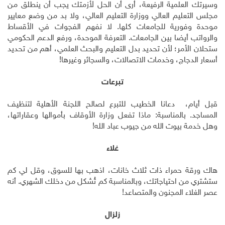
وسيرتك العلمية الرفيعة، أرى أن الحل لأزمتك يجب أن ينطلق من
مجلس التعليم العالي ووزارة التعليم العالي، ولا بد من وضع معايير
موحدة وفورية للجامعات كلها. لا نفهم الفجوات في الأقساط
والرواتب أيضا بين الجامعات. التعرفة الموحدة، ورفع الدعم الحكومي
ستحلان الأمر؛ لأن تحديد بدل التعليم والبحث العلمي، أهم من تحديد
أسعار الدجاج، وخدمات الاتصالات، والسجائر وغيرها!
تبرعات
قبل أيام، دعانا الخطيب للتبرع لصالح اللجنة الأهلية لتنظيف
المساجد. بالمناسبة: ماذا تفعل وزارة الأوقاف بأموالها وعقاراتها،
وهل خدمة بيوت الله من جيوب عباد الله!
غلاء
هاك ورقة حمراء ذات ثلاث خانات، اذهب بها للسوق، وقل لي كم
ستشتري من احتياجاتك، وبالمناسبة كم تُشكل من دخلك الشهري. أنه
عصر الغلاء المجنون والمتصاعد!
زلزال