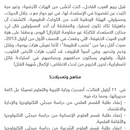
قبل ربيع العرب القاحل، كنت أخشى من الهزات الأرضية، وغير مرة
كتبت عن تقصيرنا في الإستعداد لها، في غير حوار مع د. جلال الدبيك،
ومسؤولي الهيئة الوطنية للحد من الكوارث الطبيعية، اكتشفت أن
جاهزيتنا تكاد تكون (صفر)، والمفارقة أن أحد المسؤولين قال لي:
مخازن الاستعداد للكارثة غير مقاومة للزلازال! اليوم، وعطفا على هزة
البحر الميت الخفيفة، التي وقعت في النصف الأول من أيلول 2013،
صرت أقل رعبا من "غضب الطبيعة"؛ لأننا نعيش هزات يومية، وقتل
وذبح وتدمير. وفي أسوأ الظروف قد تُقرب هزات الأرض القلوب،
قليلاً، ولعلهم يسكتون مدافعهم ورصاصهم في استراحة قاتل
اضطرارية، لحين الخروج من تحت الانقاض؛ لإكمال شهوة القتل!
مناهج وتعديلات!
في 11 أيلول الفائت، أصدرت وزارة التربية والتعليم تعميمًا عل كافة
مديرياتها، ومما جاء فيه:
- إعفاء طلبة القسم العلمي من دراسة مبحثي التكنولوجيا والإدارة
والاقتصاد.
- إعفاء طلبة قسم العلوم الإنسانية من دراسة مبحثي التكنولوجيا
والثقافة العلمية.
- إعفاء طلبة قسم العلوم الشرعية من دراسة مبحثي التكنولوجيا