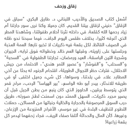
زقاق وزحف
أشعل كتاب الصديق والأديب اللبناني د. طارق البكري "سباق في
الزقاق" حنيني لزقاق بيتنا القديم. كان جميلا وكنا نرى سور جارتنا أم
زياد رحمها الله كقلعة. في داخله نثرنا أحلام طفولتنا، وشاهدنا المطر
الذي أغرقه كثيرا، بخلاف طقس اليوم الجاف، فيما سبحنا نحو ظله
في الصيف القائظ. لكل بقعة فيه ذكريات لا تخبو نارها: العمة العذبة
وجلستها على زاويته، وقبلها العم خالد وخطواته فوق ترابه، الجيران
وشجرة التين الباسقة، العيد ورمضان، تجارتنا الطفولية في "السحبة"
و"السحلب" و"الفوشار" و"عصير التمر هندي"، الاحتماء من جيش
الاحتلال، فترات حظر التجوال الطويلة، اقتحام الجنود له بحثا عن أخي
المطارد علاء. في بلدتنا، وسواها، كل شيء جميل اختفى أو في
طريقه للاندثار، بيدر أبو طه الواسع، "بير الهياسا" الرحب، مراح قمر
الذي يتوسط برقين، الحاووز الذي كان ينبع من بطن الجبل قبل أن
يصير مجرد ذكريات، السهل الممتد دون اسمنت لطخ صورته، طريق
درب السوق المرصوفة بالحجارة والخالية جنباتها من المساكن، حملات
التطوع لتنظيف البلدة في غير موسم، الأفراح المنزوعة من الإزعاج،
وغيرها. كأن المال والحداثة أتلفا صفاء الريف، فجاء زحفهما ليدمر كل
بقعة زراعية!