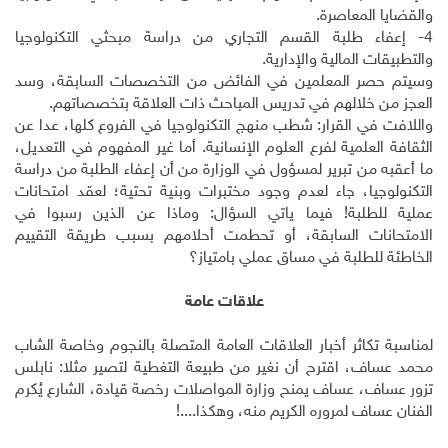
والقضايا المعاصرة.
4- إعفاء طلبة القسم التجاري من دراسة مبحثي التكنولوجيا
والتطبيقات المالية والإدارية.
وسيتم حصر المعلمين في الفائض من التخصصات السابقة، وسد
العجز من خلالهم في تدريس المباحث ذات العلاقة بتخصصاتهم.
واللافت في القرار: شطب منهج التكنولوجيا في الفروع كلها، عدا عن
الثقافة العلمية لفرع العلوم الإنسانية. أما غير المفهوم في التعديل،
ما أعقبه من تبرير لمسؤول في الوزارة من أن إعفاء الطلبة من دراسة
التكنولوجيا، جاء لعدم وجود مختبرات وبنية تحتية؛ لعقد امتحانات
عملية للطلبة! فيما ياتي السؤال: وماذا عن الذين رسبوا في
الامتحانات السابقة، أو تحطمت أحلامهم بسبب طريقة التقييم
الخاطئة للطلبة في مساق عملي بامتياز؟
علاقات عامة
لمناسبة تكاثر أخبار العلاقات العامة المتصلة بالنجوم وخاصة الشاب
محمد عساف، اقترح أن نغير من طبيعة التغطية لتصير مثلا: نابلس
تزور عساف، عساف يمنح وزارة المواصلات رخصة قيادة، الشارع يُكرم
الفنان عساف لمروره الكريم منه، وهكذا....!