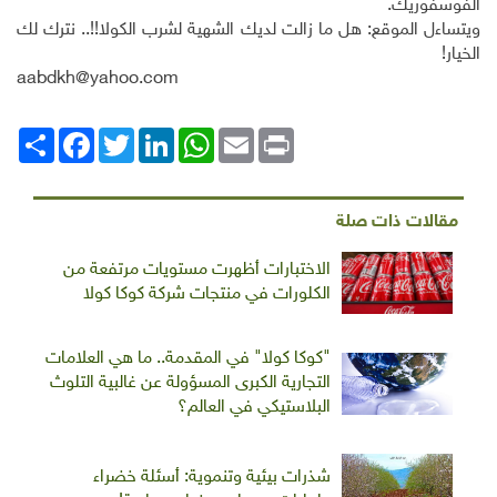
الفوسفوريك
.
ويتساءل الموقع: هل ما زالت لديك الشهية لشرب الكولا!!.. نترك لك
الخيار!
aabdkh@yahoo.com
Print
Email
WhatsApp
LinkedIn
Twitter
انشر
Facebook
مقالات ذات صلة
الاختبارات أظهرت مستويات مرتفعة من
الكلورات في منتجات شركة كوكا كولا
"كوكا كولا" في المقدمة.. ما هي العلامات
التجارية الكبرى المسؤولة عن غالبية التلوث
البلاستيكي في العالم؟
شذرات بيئية وتنموية: أسئلة خضراء