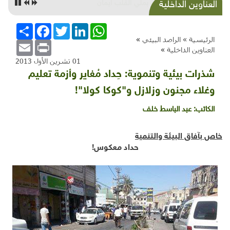
الرمان بملّي القلب ايمان
العناوين الداخلية
WhatsApp
LinkedIn
Twitter
Facebook
انشر
الرئيسية »
الراصد البيئي
»
Email
Print
العناوين الداخلية
»
01 تشرين الأول 2013
شذرات بيئية وتنموية: حِداد مُغاير وأزمة تعليم
وغلاء مجنون وزلازل و"كوكا كولا"!
الكاتب:
عبد الباسط خلف
خاص بآفاق البيئة والتنمية
حداد معكوس!