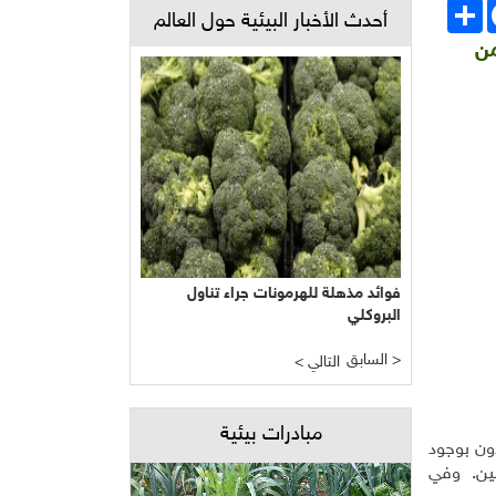
Face
انشر
أحدث الأخبار البيئية حول العالم
من
فوائد مذهلة للهرمونات جراء تناول
البروكلي
السابق >
< التالي
مبادرات بيئية
المستطلعة آرائهم يعتقدون بوجود
ف بين المفهومين. وفي