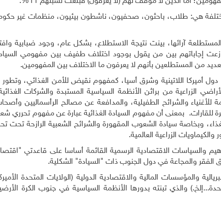
موزعة على بضع فئات مختلفة هي: طلاب، باحثون، صحفيون، ناشطون بيئيون، منظمات غير حك
لعة آرائها، بينت نتيجة الاستطلاع، بشكل عام، وجود ضبابية وافتقا
ة المستطلعة آرائهم (60%)، حيث توزعت إجاباتهم بين من يقول بوجود اختلاف طفيف بين مفهومي السي
ديد من المستطلعين بأنهم لا يعرفون ما الاختلاف بين المفهومين.
 دول أميركا اللاتينية وشرق أسيا، كمفهوم نقيض للأمن الغذائي، وتطور
راضي الزراعية من براثن الأنظمة السياسية المستبدة والشركات الغذائية 
 للأغنياء والشرائح الطفيلية، والمدافعة عن مصالح الرأسماليين وأصحاب
عابرة للقارات. بمعنى أن مفهوم السيادة الغذائية عبارة عن مفهوم تحرري ش
غذاء، وبخاصة سيادة الشعوب المقهورة والشرائح الشعبية الرازحة تحت تح
 والكيماويات الزراعية العالمية.
فاهيم والسياسات الاقتصادية الرسمية القائمة أساسا على قاعدتي "اقتصا
ق الفقر والمجاعة في دول الجنوب ذات "السيادة" الشكلية.
ريالية والمؤسسات المالية والاقتصادية الدولية (الولايات المتحدة الأميرك
ة...إلخ.) والذي تبنته بدورها الأنظمة السياسية في جنوب الكرة الأرضية