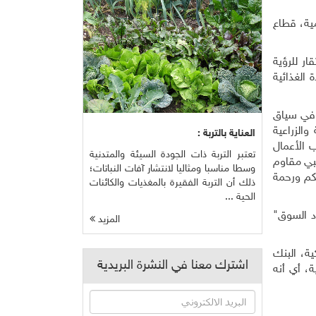
ومية، قطاع
ر للرؤية
ادة الغذائية
 في سياق
والزراعية
العناية بالتربة :
 الأعمال
تعتبر التربة ذات الجودة السيئة والمتدنية
عبي مقاوم
وسطا مناسبا ومثاليا لانتشار آفات النباتات؛
كم ورحمة
ذلك أن التربة الفقيرة بالمغذيات والكائنات
الحية ...
د السوق"
المزيد
ية، البنك
اشترك معنا في النشرة البريدية
، أي أنه