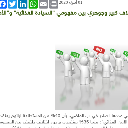
book
Twitter
LinkedIn
WhatsApp
Email
Print
01 أيلول 2020
ن بوجود اختلاف كبير وجوهري بين مفهومي "السيادة الغذائية" و"الأ
بين استطلاع أخير للرأي أجرته مجلة آفاق البيئة والتنمية في عددها الصادر في آب الماضي، بأن 40% من 
اختلاف كبير وجوهري بين مفهومي "السيادة الغذائية" و"الأمن الغذائي"؛ بينما 35% يعتقدون بوجود اختلاف طفي