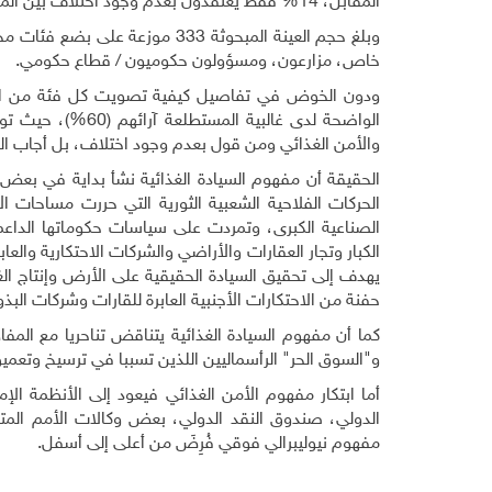
المقابل، 14% فقط يعتقدون بعدم وجود اختلاف بين المفهومين؛ أما الذين لا موقف لهم (لا يعرفون) فبلغت نسبتهم 11%.
وبلغ حجم العينة المبحوثة 333 
خاص، مزارعون، ومسؤولون حكوميون / قطاع حكومي.
ودون الخوض في تفاصيل كيفية تصويت كل فئة من المستط
الواضحة لدى غالبي
والأمن الغذائي ومن قول بعدم وجود اختلاف، بل أجاب الع
الحقيقة أن مفهوم السيادة الغذائية نشأ بداية في بعض
الحركات الفلاحية الشعبية الثورية التي حررت مساحات الأ
الصناعية الكبرى، وتمردت على سياسات حكوماتها الداعمة
الكبار وتجار العقارات والأراضي والشركات الاحتكارية وال
يهدف إلى تحقيق السيادة الحقيقية على الأرض وإنتاج ال
حفنة من الاحتكارات الأجنبية العابرة للقارات وشركات البذور
كما أن مفهوم السيادة الغذائية يتناقض تناحريا مع الم
و"السوق الحر" الرأسماليين اللذين تسببا في ترسيخ وتعمي
أما ابتكار مفهوم الأمن الغذائي فيعود إلى الأنظمة الإمب
الدولي، صندوق النقد الدولي، بعض وكالات الأمم المتحد
مفهوم نيوليبرالي فوقي فُرِضَ من أعلى إلى أسفل.