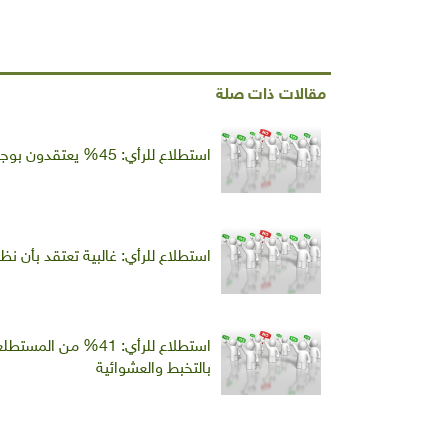
مقالات ذات صلة
استطلاع للرأي: 45% يعتقدون بوجود اختلاف كبير وجوهري بين مفهومي "السيادة الغذائية" و"الأمن الغذائي"؟
استطلاع للرأي: غالبية تعتقد بأن نظ
استطلاع للرأي: 41% 
بالتخبط والعشوائية