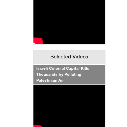
Selected Videos
Israeli Colonial Capital Kills
Thousands by Polluting
Palestinian Air