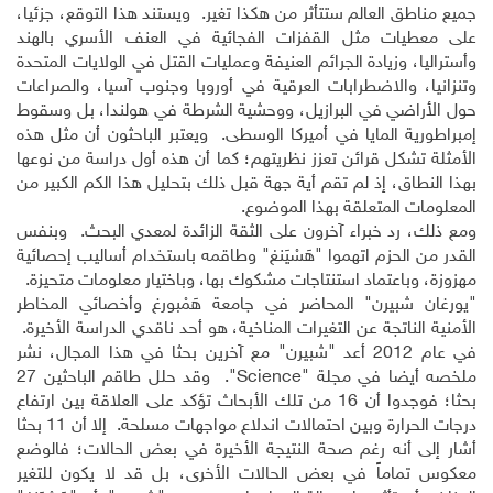
جميع مناطق العالم ستتأثر من هكذا تغير. ويستند هذا التوقع، جزئيا،
على معطيات مثل القفزات الفجائية في العنف الأسري بالهند
وأستراليا، وزيادة الجرائم العنيفة وعمليات القتل في الولايات المتحدة
وتنزانيا، والاضطرابات العرقية في أوروبا وجنوب آسيا، والصراعات
حول الأراضي في البرازيل، ووحشية الشرطة في هولندا، بل وسقوط
إمبراطورية المايا في أميركا الوسطى. ويعتبر الباحثون أن مثل هذه
الأمثلة تشكل قرائن تعزز نظريتهم؛ كما أن هذه أول دراسة من نوعها
بهذا النطاق، إذ لم تقم أية جهة قبل ذلك بتحليل هذا الكم الكبير من
المعلومات المتعلقة بهذا الموضوع.
ومع ذلك، رد خبراء آخرون على الثقة الزائدة لمعدي البحث. وبنفس
القدر من الحزم اتهموا "هَسْيَنغ" وطاقمه باستخدام أساليب إحصائية
مهزوزة، وباعتماد استنتاجات مشكوك بها، وباختيار معلومات متحيزة.
"يورغان شبيرن" المحاضر في جامعة هَمْبورغ وأخصائي المخاطر
الأمنية الناتجة عن التغيرات المناخية، هو أحد ناقدي الدراسة الأخيرة.
في عام 2012 أعد "شبيرن" مع آخرين بحثا في هذا المجال، نشر
ملخصه أيضا في مجلة "
Science
". وقد حلل طاقم الباحثين 27
بحثا؛ فوجدوا أن 16 من تلك الأبحاث تؤكد على العلاقة بين ارتفاع
درجات الحرارة وبين احتمالات اندلاع مواجهات مسلحة. إلا أن 11 بحثا
أشار إلى أنه رغم صحة النتيجة الأخيرة في بعض الحالات؛ فالوضع
معكوس تماماً في بعض الحالات الأخرى، بل قد لا يكون للتغير