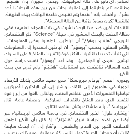
المناخي أي تأثير على حالة المواجهات. ويدعي "شبيرن" بأن "هَسْيَنغ"
وطاقمه "لم يتطرقوا إلى ثمانية أبحاث من بين هذه الأبحاث الأحد
عشر". وأضاف بأنه "عندما يتم تقليص قاعدة البيانات بهذه الطريقة،
فالنتيجة تكون صورة جزئية عن الحالة المبحوثة".
انتقادات أخرى ضد هذا البحث نشرت في ذات المجلة العلمية؛ ففي
مقالة ألحقت بالبحث المنشور في مجلة "
Science
" ذكر الاقتصادي
النرويجي "هلفارد بوهَوْغ" أن الباحثين تجاهلوا بعض المعلومات.
والأمر المقلق، بحسب "بوهَوْغ"، أن الباحثين استندوا إلى المعلومات
التي تنبأت تحديدا بالتأثيرات الأكثر قوة (للتغيرات المناخية على السلوك
البشري الفردي أو الجماعي). وقد أعد "بوهَوْغ" نفسه دراسة حول
هذه المسألة، تناقضت مع استنتاجات "هَسْيَنغ" ولم تدرج في بحث
الأخير.
وبدوره، انضم "يوخام ميروتسكا" مدير معهد ماكس بلانك للأرصاد
الجوية في هامبورغ إلى النقاد، وأشار إلى أن الباحثين الأميركيين
تجاهلوا التفسيرات الأخرى لتفاقم العنف، وبالتالي بالغوا في إبراز قوة
التفسير الذي يربط المناخ بالتغيرات السلوكية. وبصفة عامة، قال
"ميروتسكا"، بأنه متشكك بشأن سلامة النتائج.
"ريتشارد طول" الخبير الاقتصادي في جامعة ساكس البريطانية، عبر
أيضا عن نقده لدراسة فريق "هَسْيَنغ"؛ إذ قال بأن الأخير تجاهل
الاختلاف الكبير بين المناخ والطقس. وأشار إلى أن أبحاث سابقة
قالت بأن موجات الحرارة تجعل الناس أكثر عدوانية. ومع ذلك، بحسب