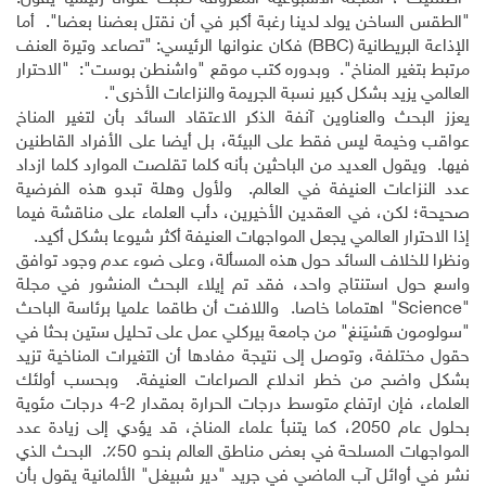
"الطقس الساخن يولد لدينا رغبة أكبر في أن نقتل بعضنا بعضا". أما
الإذاعة البريطانية (
BBC
) فكان عنوانها الرئيسي: "تصاعد وتيرة العنف
مرتبط بتغير المناخ". وبدوره كتب موقع "واشنطن بوست": "الاحترار
العالمي يزيد بشكل كبير نسبة الجريمة والنزاعات الأخرى".
يعزز البحث والعناوين آنفة الذكر الاعتقاد السائد بأن لتغير المناخ
عواقب وخيمة ليس فقط على البيئة، بل أيضا على الأفراد القاطنين
فيها. ويقول العديد من الباحثين بأنه كلما تقلصت الموارد كلما ازداد
عدد النزاعات العنيفة في العالم. ولأول وهلة تبدو هذه الفرضية
صحيحة؛ لكن، في العقدين الأخيرين، دأب العلماء على مناقشة فيما
إذا الاحترار العالمي يجعل المواجهات العنيفة أكثر شيوعا بشكل أكيد.
ونظرا للخلاف السائد حول هذه المسألة، وعلى ضوء عدم وجود توافق
واسع حول استنتاج واحد، فقد تم إيلاء البحث المنشور في مجلة
"
Science
" اهتماما خاصا. واللافت أن طاقما علميا برئاسة الباحث
"سولومون هَسْيَنغ" من جامعة بيركلي عمل على تحليل ستين بحثا في
حقول مختلفة، وتوصل إلى نتيجة مفادها أن التغيرات المناخية تزيد
بشكل واضح من خطر اندلاع الصراعات العنيفة. وبحسب أولئك
العلماء، فإن ارتفاع متوسط درجات الحرارة بمقدار 2-4 درجات مئوية
بحلول عام 2050، كما يتنبأ علماء المناخ، قد يؤدي إلى زيادة عدد
المواجهات المسلحة في بعض مناطق العالم بنحو 50٪. البحث الذي
نشر في أوائل آب الماضي في جريد "دير شبيغل" الألمانية يقول بأن