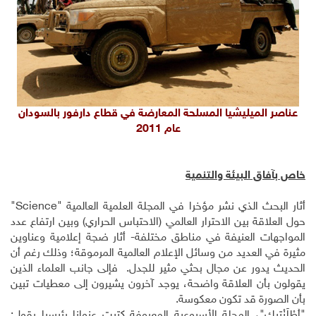
عناصر الميليشيا المسلحة المعارضة في قطاع دارفور بالسودان
عام 2011
خاص بآفاق البيئة والتنمية
أثار البحث الذي نشر مؤخرا في المجلة العلمية العالمية "
Science
"
حول العلاقة بين الاحترار العالمي (الاحتباس الحراري) وبين ارتفاع عدد
المواجهات العنيفة في مناطق مختلفة- أثار ضجة إعلامية وعناوين
مثيرة في العديد من وسائل الإعلام العالمية المرموقة؛ وذلك رغم أن
الحديث يدور عن مجال بحثي مثير للجدل. فإلى جانب العلماء الذين
يقولون بأن العلاقة واضحة، يوجد آخرون يشيرون إلى معطيات تبين
بأن الصورة قد تكون معكوسة.
"أَطْلَنْتيك"، المجلة الأسبوعية المعروفة كتبت عنوانا رئيسيا يقول: