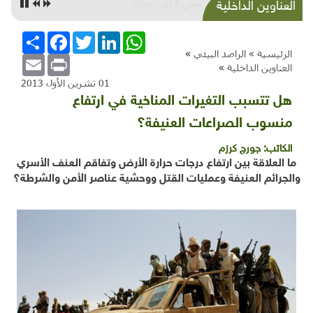
الرمان بملّي القلب ايمان
العناوين الداخلية
WhatsApp
LinkedIn
Twitter
Facebook
انشر
الرئيسية »
الراصد البيئي
»
Email
Print
العناوين الداخلية
»
01 تشرين الأول 2013
هل تتسبب التغيرات المناخية في ارتفاع
منسوب الصراعات العنيفة؟
الكاتب:
جورج كرزم
ما العلاقة بين ارتفاع
درجات حرارة الأرض وتفاقم العنف الأسري
والجرائم العنيفة وعمليات القتل
ووحشية عناصر الأمن والشرطة؟