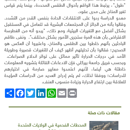
"طول"، يرتبط هذا الواقع بأحوال الطقس المحددة، بينما يتم قياس
تغير المناخ على مدى عقود.
معدو الدراسة ردوا على
الانتقادات الحادة بنفس القدر من التشدد.
وقالوا بأنه من الجائز أن المجتمعات البشرية قد تتعامل في المستقبل
بشكل أفضل مع التغيرات البيئية. ومع ذلك، "يبدو أنه من الغطرسة
الافتراض بأن هذه المرة ستجرى الأمور بشكل مختلف". ونفى طاقم
الباحثين بأنهم خلطوا بين الطقس والمناخ، واعتبروا أن العكس هو
الصحيح؛ فقالوا بأن تحليلهم أظهر كيف أن للتغيرات قصيرة وطويلة
الأمد في درجات الحرارة تأثير مماثل على تواتر اندلاع الصراعات.
وبحسب فريق جامعة بيركلي فإن الادعاءات القائلة بتشويه المعلومات
خاطئة هي أيضا، لأنهم اعتمدوا معايير صارمة في اختيارهم
للدراسات؛ ووفقا لذلك، لم يتم إدراج العديد من الدراسات المؤيدة
للعلاقة بين ارتفاع الحرارة وزيادة منسوب العنف.
Print
Email
WhatsApp
LinkedIn
Twitter
انشر
Facebook
مقالات ذات صلة
المحطات الفحمية في الولايات المتحدة