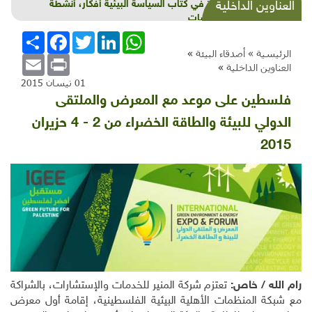
قراءة في كتاب السياسة البيئية أفكار، أنشطة
العناوين الداخلية
وسياسات
WhatsApp
LinkedIn
Twitter
Facebook
انشر
الرئيسية »
أصدقاء البيئة
»
Email
Print
العناوين الداخلية
»
01 نيسان 2015
فلسطين على موعد مع المعرض والملتقى
الدولي للبيئة والطاقة الخضراء من 2 - 4 حزيران
2015
رام الله / خاص:
تعتزم شركة المنير للخدمات والإستشارات، بالشراكة
مع شبكة المنظمات الأهلية البيئية الفلسطينية، إقامة أول معرض