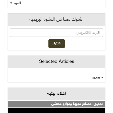
المزيد
اشترك معنا في النشرة البريدية
Selected Articles
more
أفلام بيئية
تحقيق: مصانع مروية ومزارع عطشى