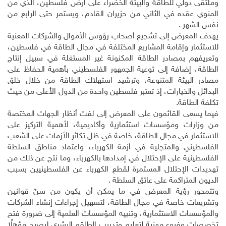
وملتقى دولي للطاقة والبيئة الخضراء على أرض فلسطين، الذي من
المنوي عقده في الثاني من حزيران القادم، ويستمر حتى الرابع من
نفس الشهر .
يهدف المعرض إلى تشجيع أصحاب رؤوس الأموال والشركات المعنية
للاستثمار وإقامة المشاريع المختلفة في مجال الطاقة في فلسطين،
وتعريفهم بمصادر الطاقة المكنونة غير المستغلة في سبيل إنتاج
الطاقة، إضافة إلى توعية الجمهور الفلسطيني بأهمية الحفاظ على
مصادر البيئة المتنوعة، وترشيد استهلاك الطاقة من خلال خلق
البدائل والخيارات، إذ تعتبر فلسطين واحدة من الدول الأعلى من حيث
تكلفة الطاقة.
فيما يسعى القائمون على المعرض إلى لفت أنظار الجهات المختصة
من وزارات ومؤسسات استثمارية وأكاديمية، لأهمية التركيز على
الاستثمار في مجال الطاقة، خاصة في ظل تكاثر الأزمات على الشعب
الفلسطيني والمتجلية في أزمة الكهرباء، واعتماد مناطق السلطة
الفلسطينية على الإحتلال في إمدادها بالكهرباء، وما نتج عن ذلك من
تهديدات الإحتلال المستمرة لقطع الكهرباء عن الفلسطينيين بسبب
الديون المتراكمة على عاتق السلطة .
وتتمحور رؤية المعرض في ما يمكن أن يكون من سنّ قوانين
وتشريعات خاصة في مجال الطاقة، لتسهيل إجراءات إنشاء الشركات
والمؤسسات الاستثمارية، وتنبيه المؤسسات العلمية إلى ضرورة فتح
تخصصات وفروع مهنية لتعليم وتدريب الطاقم البشري ليصبح مؤهلًا