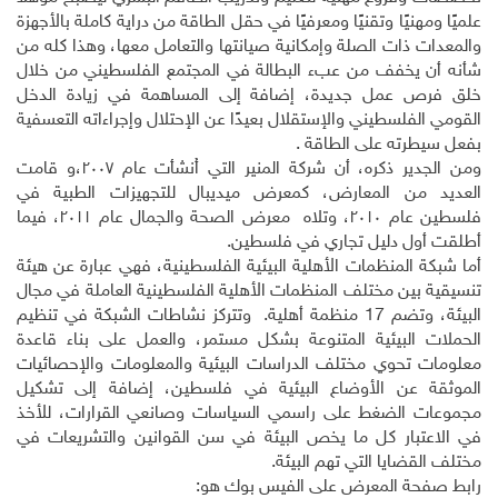
علميًا ومهنيًا وتقنيًا ومعرفيًا في حقل الطاقة من دراية كاملة بالأجهزة
والمعدات ذات الصلة وإمكانية صيانتها والتعامل معها، وهذا كله من
شأنه أن يخفف من عبء البطالة في المجتمع الفلسطيني من خلال
خلق فرص عمل جديدة، إضافة إلى المساهمة في زيادة الدخل
القومي الفلسطيني والإستقلال بعيدًا عن الإحتلال وإجراءاته التعسفية
بفعل سيطرته على الطاقة .
ومن الجدير ذكره، أن شركة المنير التي أُنشأت عام ٢٠٠٧،و قامت
العديد من المعارض، كمعرض ميديبال للتجهيزات الطبية في
فلسطين عام ٢٠١٠، وتلاه معرض الصحة والجمال عام ٢٠١١، فيما
أطلقت أول دليل تجاري في فلسطين.
أما شبكة المنظمات الأهلية البيئية الفلسطينية، فهي عبارة عن هيئة
تنسيقية بين مختلف المنظمات الأهلية الفلسطينية العاملة في مجال
البيئة، وتضم 17 منظمة أهلية. وتتركز نشاطات الشبكة في تنظيم
الحملات البيئية المتنوعة بشكل مستمر، والعمل على بناء قاعدة
معلومات تحوي مختلف الدراسات البيئية والمعلومات والإحصائيات
الموثقة عن الأوضاع البيئية في فلسطين، إضافة إلى تشكيل
مجموعات الضغط على راسمي السياسات وصانعي القرارات، للأخذ
في الاعتبار كل ما يخص البيئة في سن القوانين والتشريعات في
مختلف القضايا التي تهم البيئة.
رابط صفحة المعرض على الفيس بوك هو: