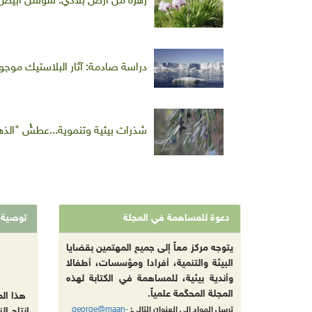
زهرة من أرض بلادي: سوسن أبيض
دراسة صادمة: آثار البلاستيك موج
شذرات بيئية وتنموية...عطشُ "الذهب
دعوة للمساهمة في المجلة
توصية
يتوجه مركز معاً إلى جميع المهتمين بقضايا
البيئة والتنمية، أفرادا ومؤسسات، أطفالا
وأندية بيئية، للمساهمة في الكتابة لهذه
المجلة المحكّمة علمياً.
هذا ال
george@maan-
ترسل المواد إلى العنوان التالي:
إنتاج ال