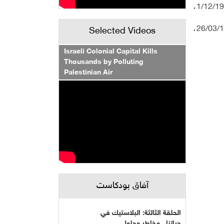
و5/01/1912، و17/02/1911، و12/02/1911، و19/01/1911، و29/03/1910، و1/12/1908، و30/11/1908، و1/12/1905،
كما تساقطت الثلوج خلال 15 /02/1898، و30/12/1897، و17/12/1888، و20/01/1887، و1/01/1884، و15/12/1878، و26/03/1875،
Selected Videos
Israeli Colonial Capital Kills
Thousands by Polluting
Palestinian Air
آفاق بودكاست
الحلقة الثالثة: البلاستيك في
حياتنا...مخاطر وحلول