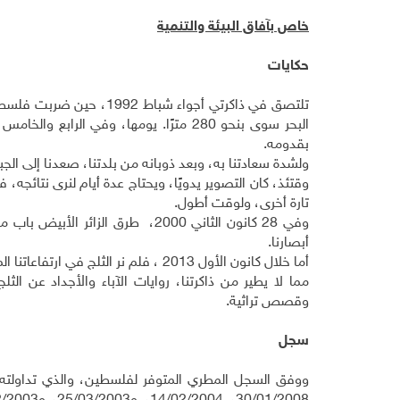
خاص بآفاق البيئة والتنمية
حكايات
تلتصق في ذاكرتي أجواء شب
البحر سوى بنحو 280 مترًا. يومها، وفي 
بقدومه.
ولشدة سعادتنا به، وبعد ذوبانه من بلدتنا، صعدنا إلى الجبال
وقتئذ، كان التصوير يدويًا، ويحتاج عدة أيام لنرى نتائجه، 
تارة أخرى، ولوقت أطول.
وفي 28 كانون الثاني 2000، طرق ال
أبصارنا.
أما خلال كانون الأول 2013 ، فلم نر الثلج في ارتفاعاتنا المتواضعة، وحينها بدأنا نفتش عن الأعالي التي حلّ عليها.
مما لا يطير من ذاكرتنا، روايات الآباء والأجداد عن ا
وقصص تراثية.
سجل
ووفق السجل المطري المتوفر لفلسطين، والذي تداولته 