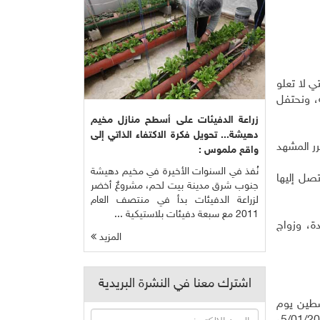
لتي لا تعلو
يه، ونحتفل
زراعة الدفيئات على أسطح منازل مخيم
دهيشة... تحويل فكرة الاكتفاء الذاتي إلى
رر المشهد
واقع ملموس :
نُفذ في السنوات الأخيرة في مخيم دهيشة
ي تصل إليها
جنوب شرق مدينة بيت لحم، مشروعٌ أخضر
لزراعة الدفيئات بدأ في منتصف العام
2011 مع سبعة دفيئات بلاستيكية ...
ة، وزواج
المزيد
اشترك معنا في النشرة البريدية
سطين يوم