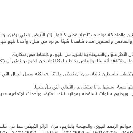
اط 1992، حين ضربت فلسطين والمنطقة عواصف ثلجية، غطى خلالها الزائر الأبيض بلدتي برقين، وا
الرابع والخامس والسادس والعشرين منه، شاهدنا شيئا لم نره من قبل، وأخذنا نلهو ف
 الأكثر علوًا، والمحيطة بنا للمزيد من اللهو، ولالتقاط صور تذكارية.
فما أن نشاهد أنفسنا، والبياض يحيط بنا، كنا نطير من الفرح، ونتمنى أن يتك
زائر الأبيض باب مرتفعات فلسطين ثانية، دون أن تحظى بلدتنا به، لكنه وصل الجبال الت
لثلج، وربطهم سنوات تساقطه بمواليد تلك الفترة، وبأحداث اجتماعية عديد
مواقع الرصد الجوي والمهتمة بالتاريخ، فإن الزائر الأبيض حط في فل