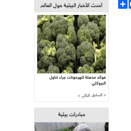
Face
انشر
أحدث الأخبار البيئية حول العالم
فوائد مذهلة للهرمونات جراء تناول
البروكلي
السابق >
< التالي
مبادرات بيئية