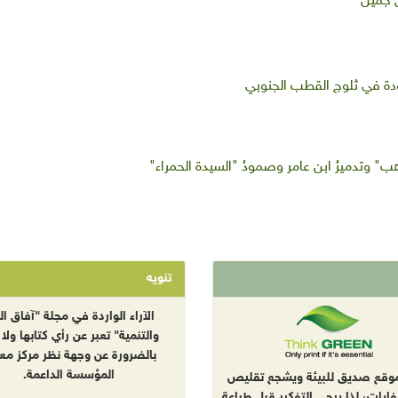
 جميل
ودة في ثلوج القطب الجنوبي
" وتدميرُ ابن عامر وصمودُ "السيدة الحمراء"
تنويه
الآراء الواردة في مجلة "آفاق الب
والتنمية" تعبر عن رأي كتابها ولا 
بالضرورة عن وجهة نظر مركز معا
المؤسسة الداعمة.
موقع صديق للبيئة ويشجع تقليص
نفايات، لذا يرجى التفكير قبل طباعة