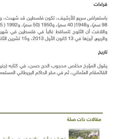
قراءات
98 سم)، و1948( 40 سم)، و1950 (50 سم)، و1992 ( 35 سم)، و1999 ( 40 سم).
واللافت أن الثلوج تتساقط غالباً في فلسطين في شهر 
والربيع, أبرزها في 13 كانون الأول 2013، و15 تشرين الثاني 1953، و26 آذار 1967، و5 آذار 1985، و29 آذار 1910، و8 نيسان 1870.
تاريخ
القائمقام العثماني، ثم في مقر الحاكم البريطاني المستعم
مقالات ذات صلة