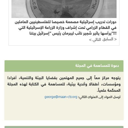
دورات تدريب إسرائيلية مصممة خصيصا للفلسطينيين العاملين
في القطاع الزراعي تحت إشراف وزارة الزراعة الإسرائيلية التي
يرأسها يائير شَمِير نائب ليبرمان رئيس "إسرائيل بيتنا"!!!
السابق >
< التالي
دعوة للمساهمة في المجلة
يتوجه مركز معاً إلى جميع المهتمين بقضايا البيئة والتنمية، أفرادا
ومؤسسات، أطفالا وأندية بيئية، للمساهمة في الكتابة لهذه المجلة
المحكّمة علمياً.
george@maan-ctr.org
ترسل المواد إلى العنوان التالي: