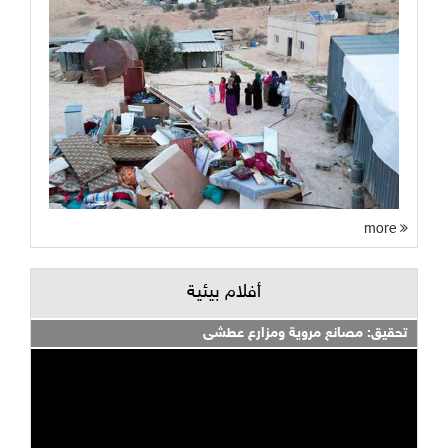
more
أفلام بيئية
تحقيق: مصانع مروية ومزارع عطشى