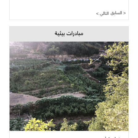
السابق >
< التالي
مبادرات بيئية