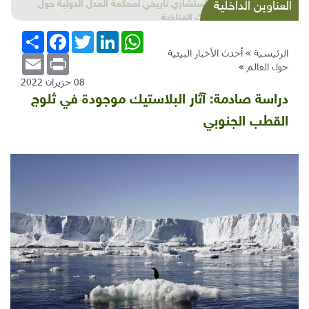
شذرات بيئية وتنموية...بنية تحتية وحلويات قبيحة
العناوين الداخلية
وحاكورة ونوبل وزيتون و"سيباط"
WhatsApp
LinkedIn
Twitter
Facebook
انشر
الرئيسية »
أحدث الأخبار البيئية
Email
Print
حول العالم
»
08 حزيران 2022
دراسة صادمة: آثار البلاستيك موجودة في ثلوج
القطب الجنوبي