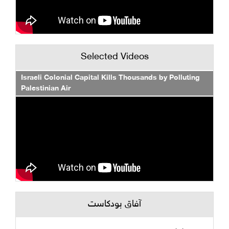
Selected Videos
Israeli Colonial Capital Kills Thousands by Polluting
Palestinian Air
آفاق بودكاست