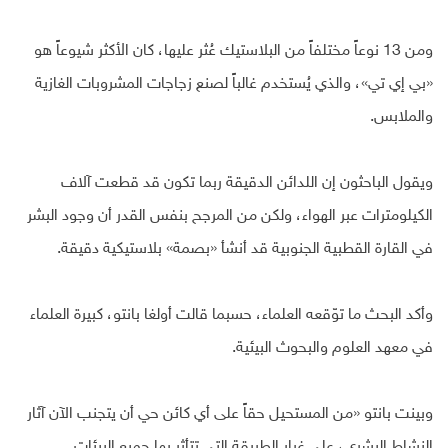
ومن 13 نوعاً مختلفاً من البلاستيك عُثر عليها، كان الأكثر شيوعاً هو
«بي إي تي»، والذي يُستخدم غالباً لصنع زجاجات المشروبات الغازية
والملابس.
ويقول الباحثون إن اللدائن الدقيقة ربما تكون قد قطعت آلاف
الكيلومترات عبر الهواء، ولكن من المرجح بنفس القدر أن وجود البشر
في القارة القطبية الجنوبية قد أنشأ «بصمة» بلاستيكية دقيقة.
وأكد البحث ما توّقعه العلماء، حسبما قالت أولغا بانتو، كبيرة العلماء
في معهد العلوم والبحوث البيئية.
وبينت بانتو «من المستحيل حقاً على أي كائن حي أن يتجنب الآن آثار
النشاط البشري، على غرار الطريقة التي تتأثر بها جميع البيئات