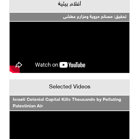
أفلام بيئية
تحقيق: مصانع مروية ومزارع عطشى
Selected Videos
Israeli Colonial Capital Kills Thousands by Polluting
Palestinian Air