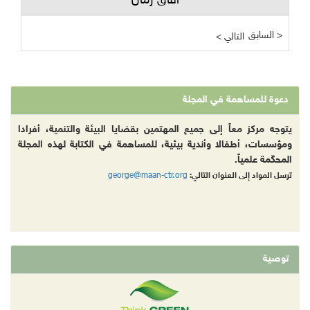
آفاق زمان
السابق >
< التالي
دعوة للمساهمة في المجلة
يتوجه مركز معاً إلى جميع المهتمين بقضايا البيئة والتنمية، أفرادا
ومؤسسات، أطفالا وأندية بيئية، للمساهمة في الكتابة لهذه المجلة
المحكّمة علمياً.
george@maan-ctr.org
ترسل المواد إلى العنوان التالي:
توصية