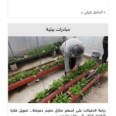
السابق >
< التالي
مبادرات بيئية
زراعة الدفيئات على أسطح منازل مخيم دهيشة... تحويل فكرة