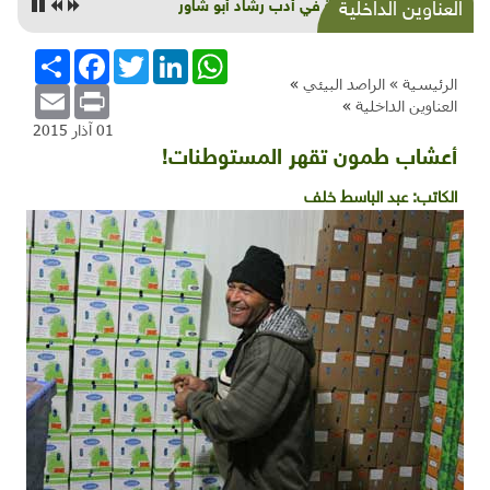
البيئة في أدب رشاد أبو شاور
العناوين الداخلية
WhatsApp
LinkedIn
Twitter
Facebook
انشر
الرئيسية »
الراصد البيئي
»
Email
Print
العناوين الداخلية
»
01 آذار 2015
أعشاب طمون تقهر المستوطنات!
الكاتب:
عبد الباسط خلف