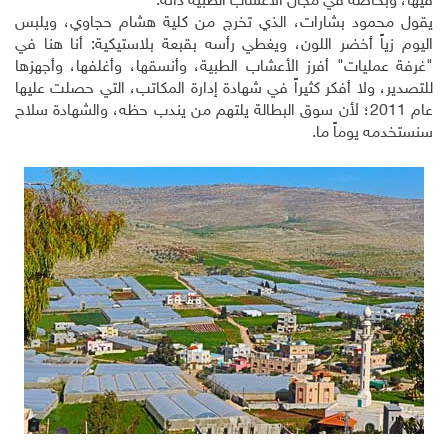
فيها، وبخاصة في مجال الأعشاب الطبية ذاته.
يقول محمود بشارات، الذي تخرج من كلية هشام حجاوي، ويلبس
اليوم زياً أخضر اللون، ويغطي رأسه بقبعة بلاستيكية: أنا هنا في
"غرفة عمليات" أفرز الأعشاب الطبية، وأنسقها، وأغلفها، وأجهزها
للتصدير، ولا أفكر كثيراً في شهادة إدارة المكاتب، التي حصلت عليها
عام 2011؛ لأن سوق البطالة يلتهم من يندب حظه، والشهادة سلاح
سنستخدمه يوماً ما.