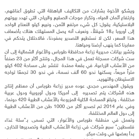
ويشكو الأخوة بشارات من التكاليف الباهظة التي تطوق أعناقهم،
وارتفاع أثمان المياه، وتكرار موجات الصقيع والرياح، التي تهدد بيوتهم
البلاستيكية. يقول: كل شيء مرتفع الثمن، ونبيع كيلو النعناع الواحد
إلى أوروبا بـ18 شيقلاً، ونعرف أنه يصل المستهلك هناك بأضعاف
هذا السعر، لكن لا نستطيع التصدير بمفردنا، فالاحتلال يتحكم في
معابرنا كما ينهب أرضنا ومياهنا.
وتشير بيانات مديرية زراعة محافظة طوباس والأغوار الشمالية إلى أن
ست شركات مسجلة تعمل في هذا المجال، وتنتج أكثر من 23 صنفاً
من الأعشاب الزراعية. في بقعة ممتدة تنتشر على مساحة 402 كيلو
متراً مربعاً، يسكنها نحو 60 ألف نسمة، في نحو 30 تجمعًا تواجه
الاستيطان والتهويد.
ويقول المهندس مجدي عوده مدير زراعة طوباس أن معظم إنتاج
هذه الشركات يتم تصديره إلى أمريكا ودول أوروبية ودول عربية
مختلفة . وتبلغ المساحة الكلية المزروعة بالأعشاب الطبية 420 دونما،
وفي عام 2014 تم تصدير أكثر من 1000 طن من الأعشاب الطبية
إلى دول العالم المختلفة.
وتعمل في منطقة طوباس والأغوار، التي تسمى بـ"سلة غذاء
فلسطين" سبع شركات في زراعة الأعشاب الطبية وتصديرها للخارج،
بدأ بعضها في وقت مبكر.