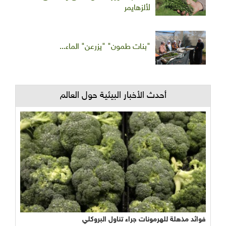
لألزهايمر
"بنات طمون" "يزرعن" الماء...
أحدث الأخبار البيئية حول العالم
فوائد مذهلة للهرمونات جراء تناول البروكلي