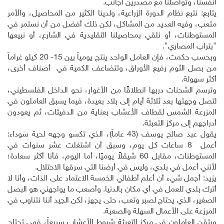
أنفسنا، وتواصلنا مع مصدّرين أجانب.
يتابع: نتبع نظام الدورة الزراعية، ولدينا الكثير من المحاصيل، والأمر
متعب، وفيه العديد من المشاكل، لكن ذلك أفضل من أن نستمر في
المستوطنات، أو نلقي بمحاصيلنا التقليدية في الشارع، أو نبيعها
"بتراب المصاري".
وبحسب حكمت، فإن العامل الواحد ينتج يومياً بين 15- 20 كيلو غراماً
من بصل الثوم رفيع الأوراق، وتتضاعف الكمية في أصناف أخرى،
أكثر سهولة.
وترسم الشحنات دربها انطلاقًا من الأغوار، نحو الداخل الفلسطيني،
لتصل وجهتها بعد ثلاثة أيام إلى بلاد بعيدة، فيما يسبق العاملون في
المزرعة الشمس لقطاف الأعشاب بعناية من الدفيئات، ثم يعودون
أدراجهم إلى مركز التعبئة.
يقول عبد صالح يوسف (43 عاماً)، الذي تكسو وجهه لحية سوداء:
أعمل 8 ساعات كل يوم، وسبق أن اشتغلت عشر سنوات في
المستوطنات، مقابل 60 شيقلاً يوميًا، أما اليوم، فأنا أكثر سعادة؛
لأنني أعمل في بلدي، وليس في أرضنا التي سرقها الاحتلال.
يزيد: أجمل شيء أن أعلم أطفالي الخمسة الاعتماد على الذات، وأنا لا
أترك بلدي للعمل في أي مكان بالدنيا. وأصعب ما يواجهني هو البصل
الصغير، الذي يحتاج لصبر وتعب، حتى يجهز، لكن الجيد أننا نتناوب في
المرزعة على الأعمال السهلة والصعبة.
ويتقن العاملون في مركز التعبئة شروط الأعشاب سريعاً، فهي تحتاج