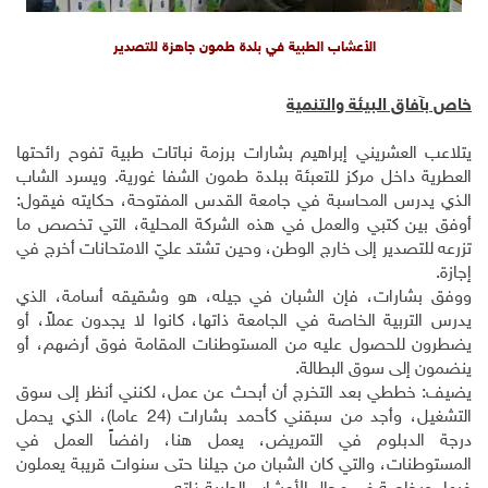
الأعشاب الطبية في بلدة طمون جاهزة للتصدير
خاص بآفاق البيئة والتنمية
يتلاعب العشريني إبراهيم بشارات برزمة نباتات طبية تفوح رائحتها
العطرية داخل مركز للتعبئة ببلدة طمون الشفا غورية. ويسرد الشاب
الذي يدرس المحاسبة في جامعة القدس المفتوحة، حكايته فيقول:
أوفق بين كتبي والعمل في هذه الشركة المحلية، التي تخصص ما
تزرعه للتصدير إلى خارج الوطن، وحين تشتد عليّ الامتحانات أخرج في
إجازة.
ووفق بشارات، فإن الشبان في جيله، هو وشقيقه أسامة، الذي
يدرس التربية الخاصة في الجامعة ذاتها، كانوا لا يجدون عملاً، أو
يضطرون للحصول عليه من المستوطنات المقامة فوق أرضهم، أو
ينضمون إلى سوق البطالة.
يضيف: خططي بعد التخرج أن أبحث عن عمل، لكنني أنظر إلى سوق
التشغيل، وأجد من سبقني كأحمد بشارات (24 عاما)، الذي يحمل
درجة الدبلوم في التمريض، يعمل هنا، رافضاً العمل في
المستوطنات، والتي كان الشبان من جيلنا حتى سنوات قريبة يعملون