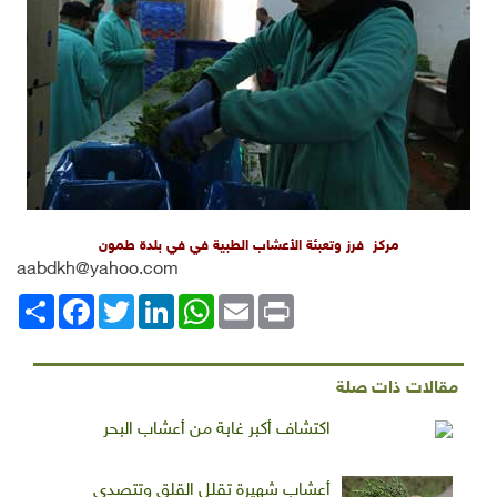
مركز فرز وتعبئة الأعشاب الطبية في في بلدة طمون
aabdkh@yahoo.com
Print
Email
WhatsApp
LinkedIn
Twitter
انشر
Facebook
مقالات ذات صلة
اكتشاف أكبر غابة من أعشاب البحر
أعشاب شهيرة تقلل القلق وتتصدى