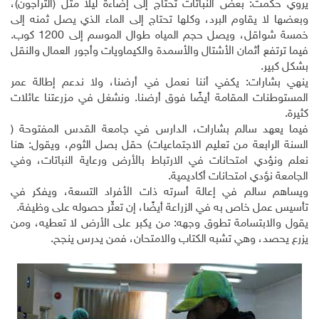
يروي حكمت: بعض النباتات تحتاج إلى إضاءة ليلاً مثل (التراجون)،
وبعضها لا يقاوم البرد، وكلها تحتاج إلى الماء الذي يصل ثمنه إلى
خمسة شواقل، ويصل حجم المياه طوال الموسم إلى 1200 كوب.
فيما ترتفع أثمان الأشتال والأسمدة والكيماويات وأجور العمال والنقل
بشكل كبير.
ينهي بشارات: يكفي أننا نعمل في أرضنا، ولا ندعم إطالة عمر
المستوطنات المقامة أيضًا فوق أرضنا. ونشغل في مزرعتنا عائلات
كثيرة.
فيما يعهد سالم بشارات، الدارس في جامعة القدس المفتوحة (
السنة الرابعة من تعليم الاجتماعيات) حقل بصل الثوم، ويقول: هنا
نعلم ونؤدي امتحانات في الارتباط بالأرض ورعاية النباتات، وفي
الجامعة نؤدي امتحانات أكاديمية.
ويساهم سالم في إعالة أسرته ذات الأفراد التسعة، ويفكر في
تأسيس عمل خاص به في الزراعة أيضًا، إن تعثّر حصوله على وظيفة.
يقول والابتسامة تطوق وجهه: من يكبر على الأرض لا تعطيه، ومن
يزرع يحصد، وهي تشبه الكتاب والامتحان، فمن يدرس ينجح.