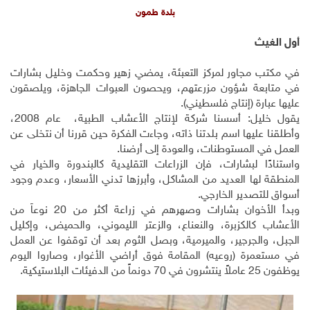
بلدة طمون
أول الغيث
في مكتب مجاور لمركز التعبئة، يمضي زهير وحكمت وخليل بشارات
في متابعة شؤون مزرعتهم، ويحصون العبوات الجاهزة، ويلصقون
عليها عبارة (إنتاج فلسطيني).
يقول خليل: أسسنا شركة لإنتاج الأعشاب الطبية، عام 2008،
وأطلقنا عليها اسم بلدتنا ذاته، وجاءت الفكرة حين قررنا أن نتخلى عن
العمل في المستوطنات، والعودة إلى أرضنا.
واستنادًا لبشارات، فإن الزراعات التقليدية كالبندورة والخيار في
المنطقة لها العديد من المشاكل، وأبرزها تدني الأسعار، وعدم وجود
أسواق للتصدير الخارجي.
وبدأ الأخوان بشارات وصهرهم في زراعة أكثر من 20 نوعاً من
الأعشاب كالكزبرة، والنعناع، والزعتر الليموني، والحميض، وإكليل
الجبل، والجرجير، والميرمية، وبصل الثوم بعد أن توقفوا عن العمل
في مستعمرة (روعيه) المقامة فوق أراضي الأغوار، وصاروا اليوم
يوظفون 25 عاملاً ينتشرون في 70 دونماً من الدفيئات البلاستيكية.