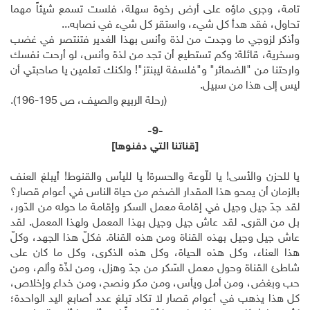
تامة، وجرى ماؤه على أرض رخوة سهلة، فلست تسمع شيئاً مهما
تحاول، فقد هدأ كل شيء، واستقر كل شيء في نصابه...
وأذكر لزوجي ما وجدت من لذة وأنس بهذا الغدير فتنتصر في غضب
وسخرية، قائلة: وكم تستطيع أن تجد من لذة وأنس، لو أرحت نفسك
وارحتنا من "الضمائر" و"فلسفة ليبنتز"! ولكنك تعلمين يا صاحبتي أن
ليس إلى هذا من سبيل.
(رحلة الربيع والصيف، ص 195-196).
-9-
[قناتنا التي دفنوها]
يا للحزن والأسى! يا للّوعة والحسرة! يا لليأس والقنوط! أيبلغ العنف
بالزمان أن يمحو هذا المقدار الضخم من حياة الناس في أعوام قصار؟
لقد جدّ جيل وجيل في إقامة معمل السكر وإقامة ما حوله من الدّور،
بل من القرى. لقد عاش جيل وجيل بهذا المعمل ولهذا المعمل. لقد
عاش جيل وجيل بهذه القناة ومن هذه القناة. فكلّ هذا الجهد، وكلّ
هذا العناء، وكل هذه الحياة، وكل هذه الذكرى، وكل ما كان على
شاطئ القناة وحول معمل السّكر من جدّ وهزل، ومن لذّة وألم، ومن
حب وبغض، ومن أمل ويأس، ومن مكر ونصح، ومن خداع وإخلاص،
كل هذا يذهب في أعوام قصار لا تكاد تبلغ عدد أصابع اليد الواحدة؛