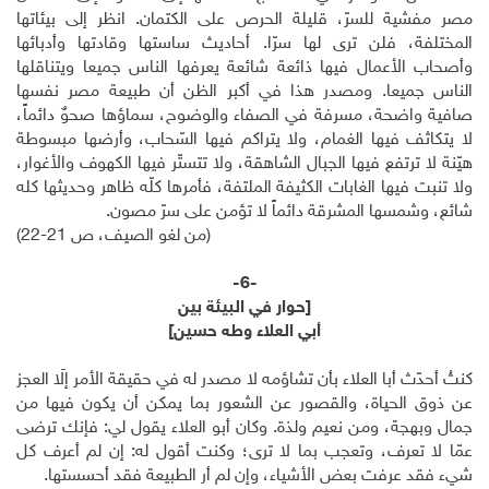
مصر مفشية للسرّ، قليلة الحرص على الكتمان. انظر إلى بيئاتها
المختلفة، فلن ترى لها سرّا. أحاديث ساستها وقادتها وأدبائها
وأصحاب الأعمال فيها ذائعة شائعة يعرفها الناس جميعا ويتناقلها
الناس جميعا. ومصدر هذا في أكبر الظن أن طبيعة مصر نفسها
صافية واضحة، مسرفة في الصفاء والوضوح، سماؤها صحوٌ دائماً،
لا يتكاثف فيها الغمام، ولا يتراكم فيها السّحاب، وأرضها مبسوطة
هيّنة لا ترتفع فيها الجبال الشاهقة، ولا تتستّر فيها الكهوف والأغوار،
ولا تنبت فيها الغابات الكثيفة الملتفة، فأمرها كلّه ظاهر وحديثها كله
شائع، وشمسها المشرقة دائماً لا تؤمن على سرّ مصون.
(من لغو الصيف، ص 21-22)
-6-
[حوار في البيئة بين
أبي العلاء وطه حسين]
كنتُ أحدّث أبا العلاء بأن تشاؤمه لا مصدر له في حقيقة الأمر إلّا العجز
عن ذوق الحياة، والقصور عن الشعور بما يمكن أن يكون فيها من
جمال وبهجة، ومن نعيم ولذة. وكان أبو العلاء يقول لي: فإنك ترضى
عمّا لا تعرف، وتعجب بما لا ترى؛ وكنت أقول له: إن لم أعرف كل
شيء فقد عرفت بعض الأشياء، وإن لم أر الطبيعة فقد أحسستها.