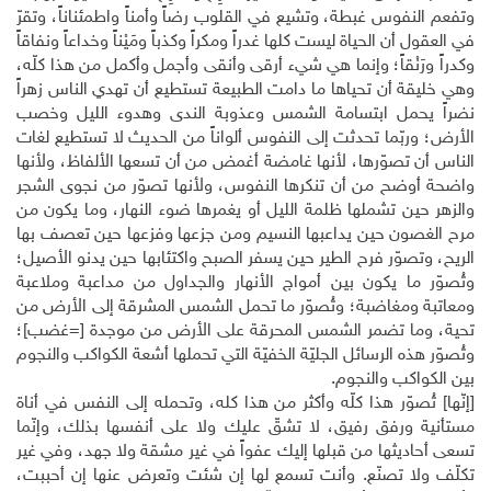
وتفعم النفوس غبطة، وتشيع في القلوب رضاً وأمناً واطمئناناً، وتقرّ
في العقول أن الحياة ليست كلها غدراً ومكراً وكذباً ومَيْناً وخداعاً ونفاقاً
وكدراً ورَنْقاً؛ وإنما هي شيء أرقى وأنقى وأجمل وأكمل من هذا كلّه،
وهي خليقة أن تحياها ما دامت الطبيعة تستطيع أن تهدي الناس زهراً
نضراً يحمل ابتسامة الشمس وعذوبة الندى وهدوء الليل وخصب
الأرض؛ وربّما تحدثت إلى النفوس ألواناً من الحديث لا تستطيع لغات
الناس أن تصوّرها، لأنها غامضة أغمض من أن تسعها الألفاظ، ولأنها
واضحة أوضح من أن تنكرها النفوس، ولأنها تصوّر من نجوى الشجر
والزهر حين تشملها ظلمة الليل أو يغمرها ضوء النهار، وما يكون من
مرح الغصون حين يداعبها النسيم ومن جزعها وفزعها حين تعصف بها
الريح، وتصوّر فرح الطير حين يسفر الصبح واكتئابها حين يدنو الأصيل؛
وتُصوّر ما يكون بين أمواج الأنهار والجداول من مداعبة وملاعبة
ومعاتبة ومغاضبة؛ وتُصوّر ما تحمل الشمس المشرقة إلى الأرض من
تحية، وما تضمر الشمس المحرقة على الأرض من موجدة [=غضب]؛
وتُصوّر هذه الرسائل الجليّة الخفيّة التي تحملها أشعة الكواكب والنجوم
بين الكواكب والنجوم.
[إنَّها] تُصوّر هذا كلّه وأكثر من هذا كله، وتحمله إلى النفس في أناة
مستأنية ورفق رفيق، لا تشقّ عليك ولا على أنفسها بذلك، وإنّما
تسعى أحاديثها من قبلها إليك عفواً في غير مشقة ولا جهد، وفي غير
تكلّف ولا تصنّع. وأنت تسمع لها إن شئت وتعرض عنها إن أحببت،