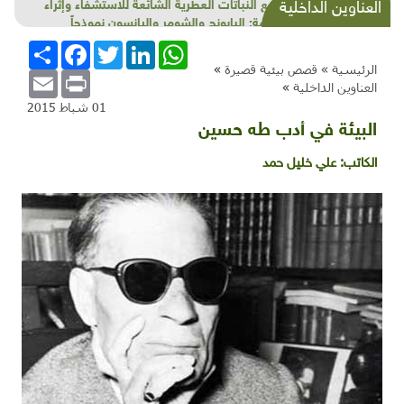
مناقيع النباتات العطرية الشائعة للاستشفاء وإثراء
العناوين الداخلية
الأطعمة: البابونج والشومر واليانسون نموذجاً
WhatsApp
LinkedIn
Twitter
Facebook
انشر
الرئيسية »
قصص بيئية قصيرة
»
Email
Print
العناوين الداخلية
»
01 شباط 2015
البيئة في أدب طه حسين
الكاتب:
علي خليل حمد