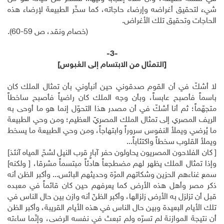
شيء لتحقيق أغراضه وإرضاء حاجاته، كما سخّر الطبيعة لإرضاء هذه
الحاجات وتحقيق تلك الأغراض.
(خصام ونقد، ص 59-60).
-3-
[التمثال من الابتسام إلى العُبوس]
لا أشكّ في أن القوم صدقوني حين أنبأوني بأن تمثال الملك كان
باسماً فأصبح عابساً، وبأن وجه الملك كان راضياً فأصبح ساخطاً
متجهّماً؛ ثم أنا أشكّ في أن مصدر هذا التحوّل إنما هو ما أوحى به
الريف المصري إلى تمثال الملك المصريّ العظيم؛ ومن وحي الطبيعة
ما يُرضي ويملأ النفوس سروراً وابتهاجاً، ومن وحي الطبيعة ما يسخط
ويملأ القلوب سخطاً واكتئاباً...
[ كان الفلاحون المصريون يحاولون حفر آبارٍ قرب النيل لشحّ المياه آنئذ]
وإذا تمثال الملك يظهر لهم مضطجعاً هادئاً مبتسماً مشرقا، [ ولكنه]
سمع غناءهم الحزين وشكاتهم المرّة وحديثهم البائس... وأكبر الظن أنه
ذكر مصر وأهل هذه الأرض كما يعرفهم حين كان قائماً في معبده
قبل أن تزلزل به الأرض زلزالها، وأكبر الظنّ أنه وازن بين حال الناس في
تلك الأيام البعيدة وبين حال الناس في هذه الأيام القريبة، وأكبر الظن
أن نتيجة الموازنة لم تسرّه ولم تبعث في نفسه الرضى، وإنّما ساءته