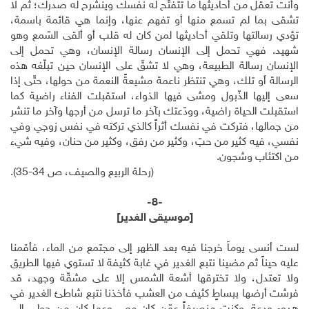
وأنت تعقل من أحاديثها ما تتفتّح له نفسك وينشرح له صدرك؛ ثم لا
تشقى بما لم تسمع منها أو تفهم عنها، وإنما هي قائمة باسمة،
تؤدي رسالتها وتلقي أحاديثها لمن كان له قلب أو ألقى السّمع وهو
شهيد. فهي تحمل إلى الإنسان رسالة الإنسان، وهي تحمل إلى
الإنسان رسالة الطبيعة، وهي لا تشقّ على الإنسان حين تبلّغه هذه
الرسالة أو تلك، وهي تنتظر ناعمة مشيعةً النعمة من حولها، حتّى إذا
سعى إليها الذّبول ومشى فيها الذواء، استقبلت الفناء راضية كما
استقبلت الحياة راضية، وودّعتك بآخر ما ترسل من أرجها وآخر ما تنشر
من جمالها، فتركت في نفسك أثراً كالذي تركته في نفس زوجي وفي
نفسي، فيه كثير من حبّ، وكثير من رفق، وكثير من حنان، وفيه شيء
من اكتئاب وشجون.
(رحلة الربيع والصيف، ص 34-35).
-8-
[موسيقى الغدير]
لست أنسى يوماً خرجنا فيه بعد الظهر إلى مجتمع من الماء، فأقمنا
عليه حيناً ثم مضينا نتبع الغدير في غابة كثيفة لا تستوي فيها الطريق
ولا تعتدل، ولا تخترقها أشعة الشمس إلا على مشقّة وجهد، قد
فرشت أرضها ببساطٍ كثيف من العشب فأخذنا نتبع شاطئ الغدير في