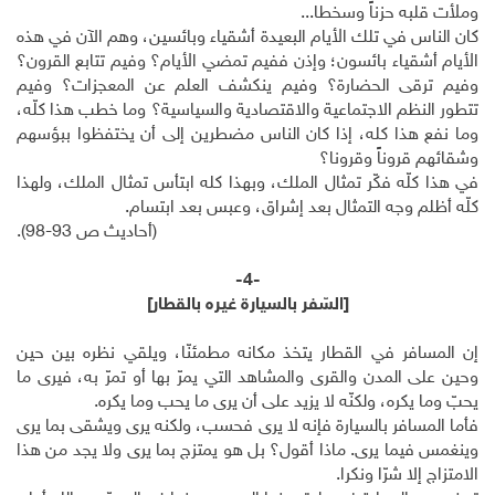
وملأت قلبه حزناً وسخطا...
كان الناس في تلك الأيام البعيدة أشقياء وبائسين، وهم الآن في هذه
الأيام أشقياء بائسون؛ وإذن ففيم تمضي الأيام؟ وفيم تتابع القرون؟
وفيم ترقى الحضارة؟ وفيم ينكشف العلم عن المعجزات؟ وفيم
تتطور النظم الاجتماعية والاقتصادية والسياسية؟ وما خطب هذا كلّه،
وما نفع هذا كله، إذا كان الناس مضطرين إلى أن يختفظوا ببؤسهم
وشقائهم قروناً وقرونا؟
في هذا كلّه فكّر تمثال الملك، وبهذا كله ابتأس تمثال الملك، ولهذا
كلّه أظلم وجه التمثال بعد إشراق، وعبس بعد ابتسام.
(أحاديث ص 93-98).
-4-
[السّفر بالسيارة غيره بالقطار]
إن المسافر في القطار يتخذ مكانه مطمئنّا، ويلقي نظره بين حين
وحين على المدن والقرى والمشاهد التي يمرّ بها أو تمرّ به، فيرى ما
يحبّ وما يكره، ولكنّه لا يزيد على أن يرى ما يحب وما يكره.
فأما المسافر بالسيارة فإنه لا يرى فحسب، ولكنه يرى ويشقى بما يرى
وينغمس فيما يرى. ماذا أقول؟ بل هو يمتزج بما يرى ولا يجد من هذا
الامتزاج إلا شرّا ونكرا.