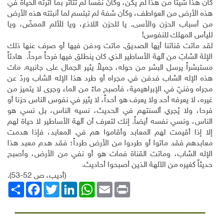
كأن هذا شيئا من هذا لم يكن، وكأنّ نفساً لم تتأثر بما أثرته الحياة في
هذه الأرض من العواطف، وكأن شفة لم تبتسم لما أنبتته هذه الأرض
من أسباب الحزن والأسى. يا للحزن اللاذع، ويا للألم الممضّ، ويا
لليأس المهلك للنفوس!
لقد ماتت قناتنا أيها الصديق. ماتت ودفن فيها أو صرف عنها ذلك
الإلة الشابّ من آلهة الأساطير الذي كان ينطلق فيها فرحاً مرحاً. هادئاً
مستبشراً يرسل البشر من حوله، جميلاً يثير الجمال على جانبيه. مات
هذه الإله الشاب فدفن في مجراه أو طرد هذا الإله الشاب وردّ عن
مجراه وفنيّ في الإبراهيمية، فأصبح ماءً من الماء وجرى لا يتميز من
غيره، لا يعرفه أحد ولا يعرف هو أحداً، لا يثير في نفوس الناس حزنا أو
فرحا، ولا يُجري ألسنتهم في الحديث، نسيه الناس، بل نسي هو
الناس، ونسي نفسه أيضاً. إنك لتعرف أن آلهة الأساطير لا حياة لهم
إلا إذا أقيمت لهم المعابد وأقاموا هم في المعابد، فإذا هدمت
معابدهم فقد ماتوا أو طردوا من الأرض طرداً؛ فقد هدم معبد هذا
الإله الشاب، وماتت القناة فمات هو أو نفي من الأرض، وأصبح
حديثاً كغيره من الآلهة الذين أصبحوا أحاديث.
(أديب، ص 52-53).
Print
Email
WhatsApp
LinkedIn
Twitter
انشر
Facebook