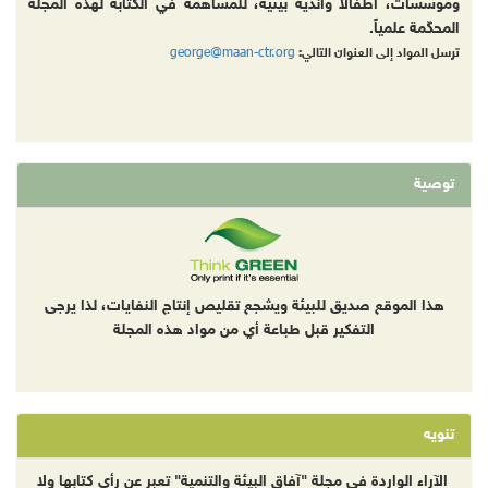
ومؤسسات، أطفالا وأندية بيئية، للمساهمة في الكتابة لهذه المجلة
المحكّمة علمياً.
george@maan-ctr.org
ترسل المواد إلى العنوان التالي:
توصية
هذا الموقع صديق للبيئة ويشجع تقليص إنتاج النفايات، لذا يرجى
التفكير قبل طباعة أي من مواد هذه المجلة
تنويه
الآراء الواردة في مجلة "آفاق البيئة والتنمية" تعبر عن رأي كتابها ولا