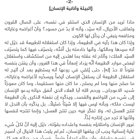
-2-
[البيئة وأنانية الإنسان]
ماذا تريد من الإنسان الذي استقر في نفسه، على اتصال القرون
وتعاقب الأجيال، أنه سيّد، وأنه لا بدّ من مسود؟ وأنّ أغراضه وغاياته
ومنافعه ينبغي أن يذلّل لها الكون.
وإذا كان هذا رأيه في الطبيعة، وإذا كان استغلاله للطبيعة قد خيّل له
أنه سيدها ومالكها، وأنها خادمته بل أَمَتُه، يتصرّف فيها كما يتصرّف
السيّد الملك؛ وأتاح له عقله بما اهتدى إليه من استكشاف واستغلال
لبعض موارد الطبيعة أنَّه يزداد إمعاناً في هذا الغرور، وأن يفتن بنفسه
فتوناً لا حدّ [له]، حتى يُلقي في روعها أنه يستطيع بعد أن أتيح له
استغلال الطبيعة أن يستغلّ الإنسان أيضاً ويسخّره لأغراضه وغاياته،
ما صلح منها وما لم يصلح، ما كان منها مستقيما، وما كان معوجّاً
شديد الاعوجاج... ورحم الله أبا العلاء الذي أنفق حياته يدعو الإنسان
إلى شيء من التواضع والقصد.. ويذكّره إن نفعته الذكرى بأن الطبيعة
ليست ملكه، وبأنه ليس فيها إلا شيئاً ضئيلاً.. بل يذكّره بأن النحل لا
تنتج العسل له، ولا تفكّر فيه حين تنتج العسل؛ وإنما تنتجه لنفسها
ولأنها لا تجد من إنتاجه بُدَّاً.
غرور الإنسان وامتلاؤه بنفسه واعتداده بقوّته، خيّل إليه أنَّ لكلّ شيء
غاية إنسانية يجب أن يبلغها الإنسان، ثم لم يلبث هذا الخيال أن أصبح
في نفسه حقيقة، وأن ملأه إعجاباً وتيهاً.. فسخّر من حياته هو كل