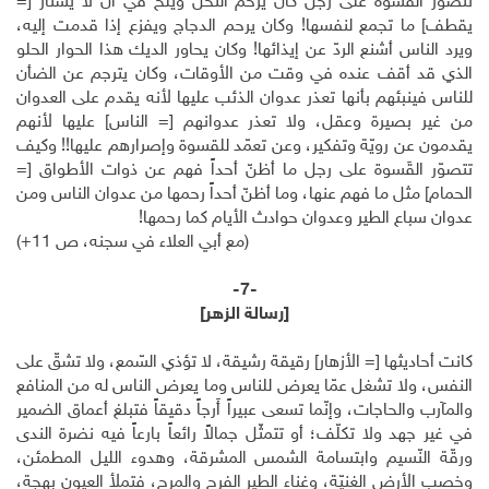
تتصوّر القسوة على رجل كان يرحم النّحل ويلحّ في أن لا يُشتار [=
يقطف] ما تجمع لنفسها! وكان يرحم الدجاج ويفزع إذا قدمت إليه،
ويرد الناس أشنع الردّ عن إيذائها! وكان يحاور الديك هذا الحوار الحلو
الذي قد أقف عنده في وقت من الأوقات، وكان يترجم عن الضأن
للناس فينبئهم بأنها تعذر عدوان الذئب عليها لأنه يقدم على العدوان
من غير بصيرة وعقل، ولا تعذر عدوانهم [= الناس] عليها لأنهم
يقدمون عن رويّة وتفكير، وعن تعمّد للقسوة وإصرارهم عليها!! وكيف
تتصوّر القَسوة على رجل ما أظنّ أحداً فهم عن ذوات الأطواق [=
الحمام] مثل ما فهم عنها، وما أظنّ أحداً رحمها من عدوان الناس ومن
عدوان سباع الطير وعدوان حوادث الأيام كما رحمها!
(مع أبي العلاء في سجنه، ص 11+)
-7-
[رسالة الزهر]
كانت أحاديثها [= الأزهار] رقيقة رشيقة، لا تؤذي السّمع، ولا تشقّ على
النفس، ولا تشغل عمّا يعرض للناس وما يعرض الناس له من المنافع
والمآرب والحاجات، وإنّما تسعى عبيراً أَرجاً دقيقاً فتبلغ أعماق الضمير
في غير جهد ولا تكلّف؛ أو تتمثّل جمالاً رائعاً بارعاً فيه نضرة الندى
ورقّة النّسيم وابتسامة الشمس المشرقة، وهدوء الليل المطمئن،
وخصب الأرض الغنيّة، وغناء الطير الفرِح والمرِح، فتملأ العيون بهجة،