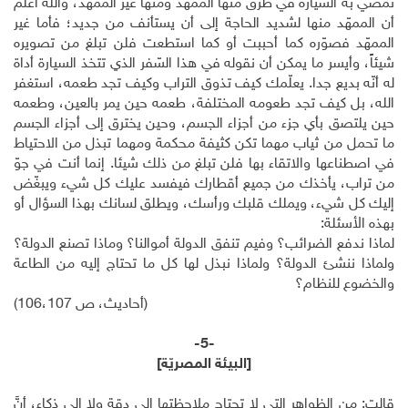
تمضي به السيارة في طرق منها الممهد ومنها غير الممهّد، والله أعلم
أن الممهّد منها لشديد الحاجة إلى أن يستأنف من جديد؛ فأما غير
الممهّد فصوّره كما أحببت أو كما استطعت فلن تبلغ من تصويره
شيئاً، وأيسر ما يمكن أن نقوله في هذا السّفر الذي تتخذ السيارة أداة
له أنّه بديع جدا. يعلّمك كيف تذوق التراب وكيف تجد طعمه، استغفر
الله، بل كيف تجد طعومه المختلفة، طعمه حين يمر بالعين، وطعمه
حين يلتصق بأي جزء من أجزاء الجسم، وحين يخترق إلى أجزاء الجسم
ما تحمل من ثياب مهما تكن كثيفة محكمة ومهما تبذل من الاحتياط
في اصطناعها والاتقاء بها فلن تبلغ من ذلك شيئا. إنما أنت في جوّ
من تراب، يأخذك من جميع أقطارك فيفسد عليك كل شيء ويبغّض
إليك كل شيء، ويملك قلبك ورأسك، ويطلق لسانك بهذا السؤال أو
بهذه الأسئلة:
لماذا ندفع الضرائب؟ وفيم تنفق الدولة أموالنا؟ وماذا تصنع الدولة؟
ولماذا ننشئ الدولة؟ ولماذا نبذل لها كل ما تحتاج إليه من الطاعة
والخضوع للنظام؟
(أحاديث، ص 106،107)
-5-
[البيئة المصريّة]
قالت: من الظواهر التي لا تحتاج ملاحظتها إلى دقة ولا إلى ذكاء، أنَّ