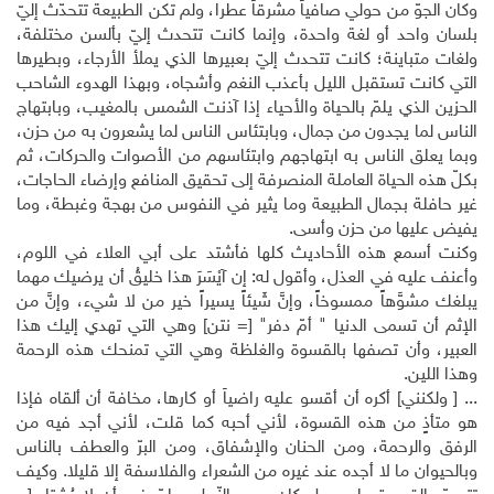
وكان الجوّ من حولي صافياً مشرقاً عطرا، ولم تكن الطبيعة تتحدّث إليّ
بلسان واحد أو لغة واحدة، وإنما كانت تتحدث إليّ بألسن مختلفة،
ولغات متباينة؛ كانت تتحدث إليّ بعبيرها الذي يملأ الأرجاء، وبطيرها
التي كانت تستقبل الليل بأعذب النغم وأشجاه، وبهذا الهدوء الشاحب
الحزين الذي يلمّ بالحياة والأحياء إذا آذنت الشمس بالمغيب، وبابتهاج
الناس لما يجدون من جمال، وبابتئاس الناس لما يشعرون به من حزن،
وبما يعلق الناس به ابتهاجهم وابتئاسهم من الأصوات والحركات، ثم
بكلّ هذه الحياة العاملة المنصرفة إلى تحقيق المنافع وإرضاء الحاجات،
غير حافلة بجمال الطبيعة وما يثير في النفوس من بهجة وغبطة، وما
يفيض عليها من حزن وأسى.
وكنت أسمع هذه الأحاديث كلها فأشتد على أبي العلاء في اللوم،
وأعنف عليه في العذل، وأقول له: إن آيْسَرَ هذا خليقُ أن يرضيك مهما
يبلغك مشوَّهاً ممسوخاً، وإنَّ شَيئاً يسيراً خير من لا شيء، وإنَّ من
الإثم أن تسمى الدنيا " أمّ دفر" [= نتن] وهي التي تهدي إليك هذا
العبير، وأن تصفها بالقسوة والغلظة وهي التي تمنحك هذه الرحمة
وهذا اللين.
... [ ولكنني] أكره أن أقسو عليه راضياً أو كارها، مخافة أن ألقاه فإذا
هو متأذٍ من هذه القسوة، لأني أحبه كما قلت، لأني أجد فيه من
الرفق والرحمة، ومن الحنان والإشفاق، ومن البرّ والعطف بالناس
وبالحيوان ما لا أجده عند غيره من الشعراء والفلاسفة إلا قليلا. وكيف