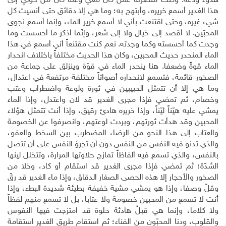
هدوء ودعة. وكنت منصرفاً عمّن كان معي وعما كان من حولي إلى
هذا الغدير أسمع خريره، وأبتهج به؛ وما هي إلا دقائق حتى أنسيت كل
شيء غيره، وحتى اقتنعت بأني لا أسمع خرير الماء، وإنما أسمع نجوى
المحبّين. لا أقصد إلى خيال ولا إلى شعر، وإنّما أذكر ما أحسست وما
وجدت كما أحسسته وكما وجدته. نعم كنت مقتنعاً أني أسمع في هذا
الماء المنحدر حديث المحبين، وكان هذا الحديث مختلفاً باختلاف انحدار
الماء قوةً وضعفا. هنا ينحدر الماء في قوّة وينزلق على جماعة من
الصخور قائمة، فتسمع لانحداره أصواتاً مختلفة مرتفعة في اعتدال،
وما هي إلا أن تتمثل الحبيبين في ثورة ولوعة واضطراب وعتب
وخصام، ثم تمضي فإذا مجرى الغدير قد لان واعتدل، وإذا الماء
يمشي عليه هيّناً ليّناً، وإذا خريره هادئ رقيق، وإذا أنت تتمثل هؤلاء
المحبين وقد هدأت ثورتهم، وبردت لوعتهم، وانصرفوا عن الخصومة
والعتاب إلى هذا النحو من الرضا، المضطرب بين السخط والعفو،
والذي تدنو فيه النفس من النفس دون أن تجرؤ النفس على أن تتصل
بالنفس، والذي تسمع فيه ألفاظاً تمازج حلاوتها المرارة، وتتخلل لينها
الشدّة؛ ثم تمضي فإذا مجرى الغدير قد استقام أو كاد، وخلا من
الصخور والأحجار إلا هذه الحصى الصغار الدقاق، وإذا ماء الغدير قد رقّ
وقلّ وصفا، وإذا هو يمشي مشية خفيفة بطيئة شديدة البطء، وإذا
أنت لا تسمع من المحبين خصومة ولا عتابا، بل لا تسمع منهم لفظاً
ولا كلاما، وإنما هي قبلٌ هادئة حلوة قد امتزجت فيها النفوس
والقلوب، ودنا المحبّون من الفناء؛ ثم استقام طريق الغدير استقامة