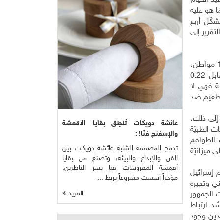
د الحياة)
مما هو عليه
 المحتلّة يشكّل أربع
لى ذلك، يشير التقرير إلى
نسبة الأطباء في إسرائيل أعلى من نسبتهم في المناطق الفلسطينيّة- 33.3 طبيبًا إسرائيليًا مقابل 2.08 طبيبًا فلسطينيًا لكل 1000 مواطن،
نسبة الأطباء المختصّين في إسرائيل أعلى بثماني مرّات من نسبتهم في الأراضي المحتلّة- 1.76 طبيب إسرائيلي مختص مقابل 0.22
في الأراضي المحتلة فهي لا
التطعيم ضد
 إلى ذلك،
عائشة دويكات تُنطِق بقايا الأقمشة
ت الطبيّة
والإسفنج فنًا! :
، الطواقم
تدمج المصممة الشابة عائشة دويكات بين
 ميزانيّة
الفن والإبداع والبيئة، وتصنع من بقايا
أقمشة المفروشات فنا يسر الناظرين.
 إسرائيل
مؤخراً أسست مشروعاً يربط ...
ني وتجبره
المزيد
ت الجمهور
شد ارتباط
قدين وجود