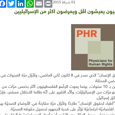
book
Twitter
LinkedIn
WhatsApp
Email
Print
01 شباط 2015
ون يعيشون أقّل ويمرضون أكثر من الإسرائيليين
حلّل تقرير لمنظّمة "أطباء لحقوق الإنسان" الذي صدر في 8 كانون ثاني الماضي، ولأوّل مرّة 
اضي المحتلة.
وبحسب التقرير: يعيش الفلسطينيّون أقل من الإسرائيليين بـ 10 سنوات، بينما يموت الرضّع الفلسطينيون أكثر بخمس مر
 مرّات من الإسرائيليّات. وأكّد التقرير على أنّه طالما الاحتلال مستمر، فإن
ق إسرائيل.
"أطباء لحقوق الإنسان" طارحًا ولأوّل مرّة مقارنةً في الأوضاع الصحيّة بي
اقتصاديّة-اجتماعيّة تؤثّر على قدرة الجمهور تحصيل حقوقه الصحيّة.