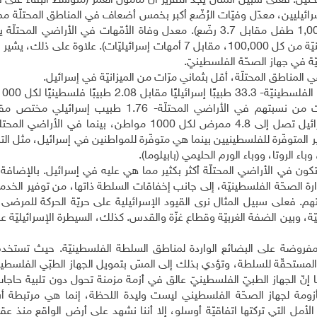
ين: فعلى سبيل المثال يجد التقرير أن مأمول العمر (متوسّط البقاء على قي
ا هو عليه عند الإسرائيليين، معدّل وفيّات الرُضّع أكبر بخمس أضعاف في المناطق المحتلّة 
بين الإسرائيليين (وفاة 18.8 رضيعًا فلسطينيًا من كل 1,000 طفل مقابل 3.7 رضّع). معدل وفاة الأمّهات في الأراضي
أضعاف معدّل وفاة الأمّهات في إسرائيل (28 أمًا فلسطينيّة من كل 100,000، مقابل 7 أمهات إسرائيليّات). علاوة ع
ّة في جهاز الصحّة الفلسطينيّ.
في المناطق المحتلّة، أقل بثماني مرّات من الميزانيّة في إسرائيل.
فلسطيني لكل 1000 مواطن؛ نسبة الممرضين في إسرائيل تصل إلى 4.8 ممرض لكل 1000 مواطن، بينما 
تطعيمات غير المتوفّرة للفلسطينيين بينما هي متوفّرة للمواطنين في إسرائيل، مثل 
وباء الروتا، ووباء الورم الحليمي (بابيلوما).
بئة تكون في الأراضي المحتلّة أكثر بكثير مما هي عليه في إسرائيل. بالإضافة
زارة الصحّة الفلسطينيّة، إلى جانب إخفاقات السلطة ذاتها، من توفير الخدما
هم. فعلى سبيل المثال نرى القيود الإسرائيلية على حريّة الحركة للمرضى
ة، وبين الضفة الغربيّة وقطاع غزّة والقدس. كذلك، السيطرة الإسرائيليّة على
روضة على البضائع الواردة لمناطق السلطة الفلسطينيّة. حيث تستخدم
ل المستحقّة للسلطة، وتؤدي بذلك إلى المسّ بتمويل الجهاز الطبّي الفلسطي
ا إنّ الجهاز الطبيّ الفلسطينيّ عالق في أزمة مزمنة تحول دون تلبية حاجا
لمأزومة لجهاز الصحّة الفلسطيني ليست وليدة اللحظة، إنما هي مرتبطة أ
الأمل التي تركتها اتفاقيّة أوسلو، إلا أننا نشهد على أرض الواقع منذ ع