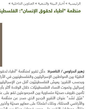
الرئيسية »
أخبار البيئة والتنمية
»
العناوين الداخلية
»
منظمة "أطباء لحقوق الإنسان": الفلسطيني
زهير أندراوس / الناصرة:
الطبيّة بين المواطنين الإسرائيليين والفلسطينيين في الأر
إسرائيل وتموت النساء الفلسطينيّات خلال الولادة أكثر بأربع
تأمين ظروف صحيّة متساوية بين المجموعتين تقع على عات
"فرّق تسُد" عنوان التقريرٍ الجديدٍ الذي صدر عن منظّمة 
والأراضي المحتلة، وذلك اعتمادًا على معايير صحيّة وأخرى 