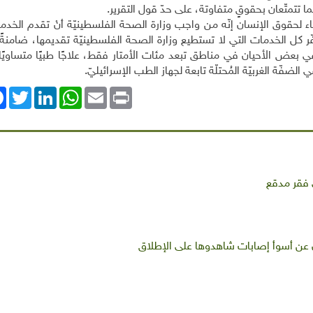
 تتمتّعان بحقوقٍ متفاوتة، على حدّ قول التقرير.
 لحقوق الإنسان إنّه من واجب وزارة الصحة الفلسطينيّة أنْ تقدم الخدما
 كل الخدمات التي لا تستطيع وزارة الصحة الفلسطينيّة تقديمها، ضامنةً 
بعض الأحيان في مناطق تبعد مئات الأمتار فقط، علاجًا طبيًا متساويًا،
الضفّة الغربيّة المُحتلّة تابعة لجهاز الطب الإسرائيليّ.
ok
Twitter
LinkedIn
WhatsApp
Email
Print
ن عن أسوأ إصابات شاهدوها على الإطلاق