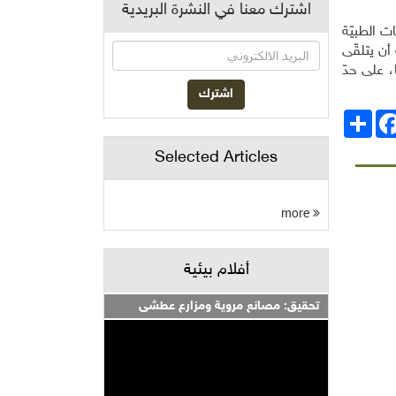
اشترك معنا في النشرة البريدية
ت الطبيّة
أن يتلقّى
 على حدّ
انشر
Facebo
Selected Articles
more
أفلام بيئية
تحقيق: مصانع مروية ومزارع عطشى