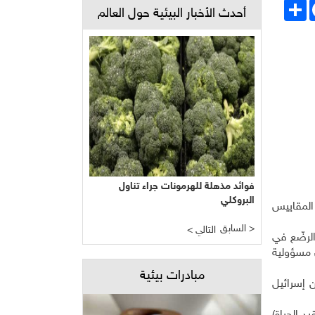
Face
انشر
أحدث الأخبار البيئية حول العالم
فوائد مذهلة للهرمونات جراء تناول
البروكلي
الفجوات في المقاييس
السابق >
< التالي
ّات من الرضّع في
ّ مسؤولية
مبادرات بيئية
ن إسرائيل