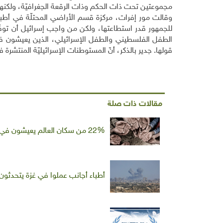
مجموعتين تحت ذات الحكم وذات الرقعة الجغرافيّة، ولكنهما
وقالت مور إفرات، مركزة قسم الأراضي المحتلّة في أطباء
للجمهور قدر استطاعتها، ولكن من واجب إسرائيل أن توفّر
الطفل الفلسطيني والطفل الإسرائيلي، الذين يعيشون في 
قولها. جدير بالذكر، أنّ المستوطنات الإسرائيليّة المنتشرة في 
مقالات ذات صلة
22% من سكان العالم يعيشون في فقر مدقع
أطباء أجانب عملوا في غزة يتحدثو