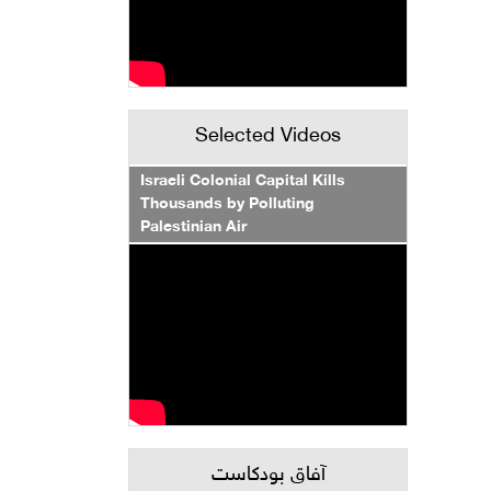
Selected Videos
Israeli Colonial Capital Kills
Thousands by Polluting
Palestinian Air
آفاق بودكاست