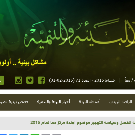
 معاً
|
شباط 2015 - العدد 71 (2015-02-01)
الراصد البيئي
أصدقاء البيئة
أخبار البيئة والتنمية
قصص بيئية قصير
 للاستشفاء وإثراء الأطعمة: البابونج والشومر واليانسون نموذجاً