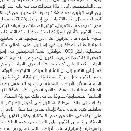
وتؤكّد معطيات التقرير على وجود فجوات جديّة بين الشريحت
لدى الفلسطينيين أدنى بـ10 سنوات مم
فجوات جديّة في التمويل، توفير الخدمات، والموارد البشري
ويجد التقرير مثلًا أن الميزانيّة المخصّصة للصحّة النفسيّة 
تتعدى الـ 1.9. كذلك يفيد التقرير أنّ عددٍ من ال
التهاب الكبد الوبائي (هبيتيتس
A
)، الجدري، التهاب الرئتين، 
كما يُشير التقرير إلى أنّ انتشار الأمراض التلوثيّة والأو
يرصد التقرير عمل أجهزة السيطرة الإسرائيليّة التي تمنع و
الكاملة لسكّان الأراضي المحتلّة، وهي بذلك تمسّ بصحّت
الطبيّة، سيارات الإسعاف والأدوية، في داخل الضفّة الغربيّ
السلطة الفلسطينيّة عمومًا بما في ذلك ميزانيّة الصحّة.
يضاف إلى ذلك سيطرة إسرائيل على أموال الضرائب المف
سلطتها هذه بوتيرة عالية كإجراء عقابيّ فلا تحوّل الأموا
على البقاء في حالة من عدم الاستقرار. وقال التقرير أيضً
الطبيّة. ويتأسس التقرير على الادعاء بأن هذه الحالة ا
بالسيطرة الإسرائيليّة على الأراضي المحتلّة. ورغم فسحة 