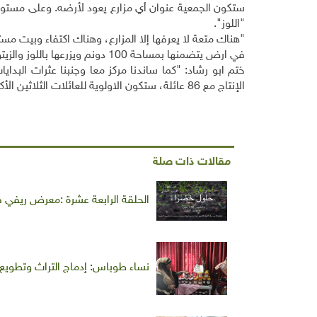
ستكون الجمعية عنوان أي مزارع يعود لأرضه. وعلى مستوى ع
"اللوز".
"هناك متعة لا يعرفها إلا المزارع، وهناك اكتفاء وبيت مستو
في ارض يتضمنها بمساحة 100 دونم ويزرعها باللوز والزيتون والبرسيم.
ختم ابو رشاد: "كما ساندنا مركز معا وجنبنا عثرات البد
الإنتاج مع 86 عائلة، ستكون الاولوية للعائلات الثلاثين الأكثر فقراً".
مقالات ذات صلة
الحلقة الرابعة عشرة :معرض ريفي 
نساء طوباس: إدماج التراث وتطويع 