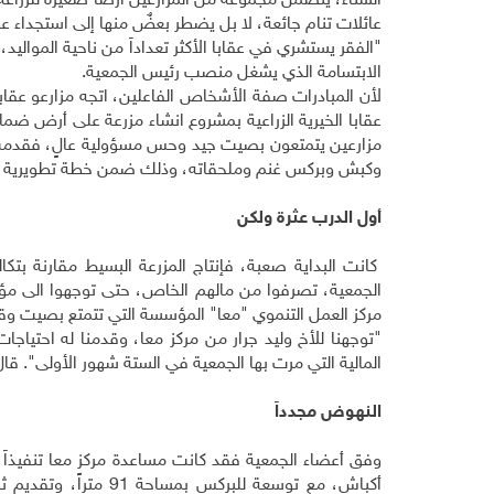
الشتاء، يتضمن مجموعة من المزارعين ارضاً صغيرة للزراع
عائلات تنام جائعة، لا بل يضطر بعضٌ منها إلى استجداء ع
"الفقر يستشري في عقابا الأكثر تعداداً من ناحية المواليد
الابتسامة الذي يشغل منصب رئيس الجمعية.
لأن المبادرات صفة الأشخاص الفاعلين، اتجه مزارعو عقا
وكبش وبركس غنم وملحقاته، وذلك ضمن خطة تطويرية م
أول الدرب عثرة ولكن
كانت البداية صعبة، فإنتاج المزرعة البسيط مقارنة بتكا
الجمعية، تصرفوا من مالهم الخاص، حتى توجهوا الى مؤ
مركز العمل التنموي "معا" المؤسسة التي تتمتع بصيت وق
"توجهنا للأخ وليد جرار من مركز معا، وقدمنا له احتياجات
المالية التي مرت بها الجمعية في الستة شهور الأولى". قال
النهوض مجدداً
أكباش، مع توسعة للبر