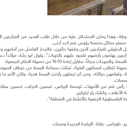
ة، وهذا يمكن الاستدلال عليه من خلال طلب العديد من المزارعين ا
وع مصغر مماثل بخمسة رؤوس غنم كحد أدنى.
ل الحقيقي للمزارعين الذين وقفوا حائرين، فالجدار الفاصل من أمامهم و
عين يهتمون بأرضهم فتجود عليهم بالخيرات". يقول ابو رشاد مؤكداً دعم
مجاناً، مقابل إعادة 10% من حصيلة الانتاج للجمعية.
 وبمهنة تتطلب لمساتهن الفنية، تمثلت بصناعة البسط من خيطان الصو
، وتعلمهن حياكته، ومن ثم تجعلهن يأخذن البسط هدية، ولكن الأمر ما زا
ؤسسات.
طموح الجمعية كبير يلخصه ابو رشاد بالوصول الى 200 رأس غنم من الأمهات، توسعة البركس، تسمين الخراف، تحسين 
الأعلاف، وانشاء بئر ارتوازي.
عة الفلسطينية الجمعية بالأنشط في المنطقة".
ر، طوباس، عقابا، الزبابدة الجديدة ومسك.