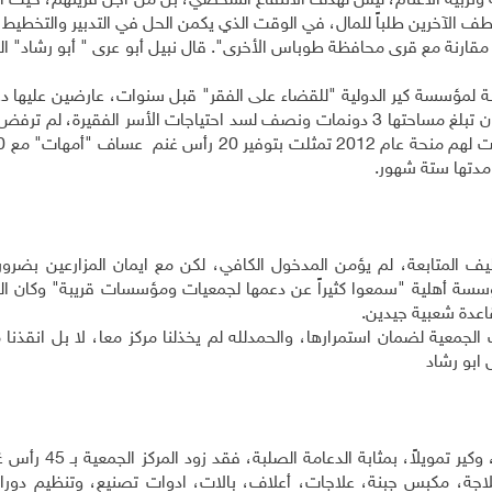
ة وتربية الأغنام، ليس لهدف الانتفاع الشخصي، بل من أجل قريتهم، حيث آ
طف الآخرين طلباً للمال، في الوقت الذي يكمن الحل في التدبير والتخطيط 
، مقارنة مع قرى محافظة طوباس الأخرى". قال نبيل أبو عرى " أبو رشاد" الم
بة لمؤسسة كير الدولية "للقضاء على الفقر" قبل سنوات، عارضين عليها د
عقابا الخيرية الزراعية بمشروع انشاء مزرعة على أرض ضمان تبلغ مساحتها 3 دونمات ونصف لسد احتياجات الأسر الفقي
دتها ستة شهور.
ليف المتابعة، لم يؤمن المدخول الكافي، لكن مع ايمان المزارعين بضرور
سسة أهلية "سمعوا كثيراً عن دعمها لجمعيات ومؤسسات قريبة" وكان ا
اعدة شعبية جيدين.
 الجمعية لضمان استمرارها، والحمدلله لم يخذلنا مركز معا، لا بل انقذنا 
 ابو رشاد
وفق أعضاء الجمعية فقد كانت مساعدة مركز معا تنفيذاً، وك
كس بمساحة 91 متراً، وتقديم ثلاجة، مكبس جبنة، علاجات، أعلاف، بالات، ادوات تصنيع، وتنظيم د