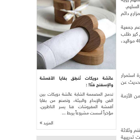
لمهم رؤية
السليم.
زارع دائم
عم جمعية
رة، لم ترفض كير طلب
مزارعين يتمتعون بصيت جيد وحس مسؤولية عالٍ، فقدمت لهم منحة عام 2012 تمثلت بتوفير 20 رأس غنم عساف "أمهات" مع 40 مواليد،
ة استمرار
عائشة دويكات تُنطِق بقايا الأقمشة
لحديث عن
والإسفنج فنًا! :
تدمج المصممة الشابة عائشة دويكات بين
من الأزمة
الفن والإبداع والبيئة، وتصنع من بقايا
أقمشة المفروشات فنا يسر الناظرين.
مؤخراً أسست مشروعاً يربط ...
المزيد
ير تمويلاً، بمثابة الدعامة الصلبة، فقد زود المركز الجمعية بـ 45 رأس غنم وثلاثة
ورات تدريبية