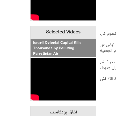
Selected Videos
لتطوع في
Israeli Colonial Capital Kills
الأرض غير
Thousands by Polluting
 الجمعية
Palestinian Air
ف حيث تم
ل جديدا،
سلالة الأكباش
آفاق بودكاست