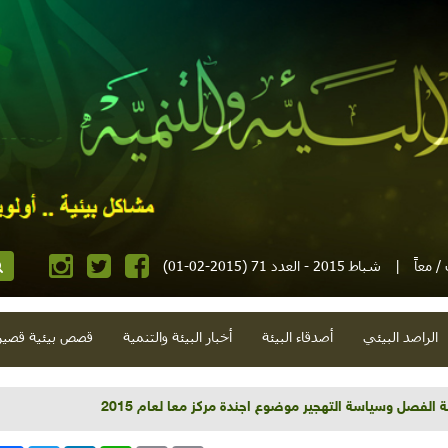
 معاً
|
شباط 2015 - العدد 71 (2015-02-01)
الراصد البيئي
أصدقاء البيئة
أخبار البيئة والتنمية
قصص بيئية قصير
 للاستشفاء وإثراء الأطعمة: البابونج والشومر واليانسون نموذجاً