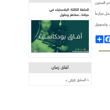
مر السنين
الحلقة الثالثة: البلاستيك في
ل مزارعاً
حياتنا...مخاطر وحلول
ت، وتسويق
انشر
Facebo
آفاق زمان
السابق >
< التالي