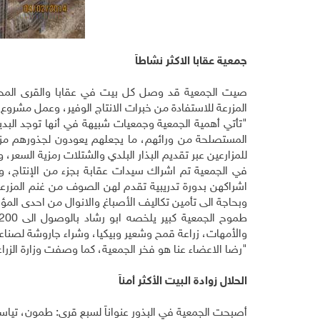
جمعية عقابا الاكثر نشاطاً
صيت الجمعية قد وصل كل بيت في عقابا والقرى المحيط
المزرعة للاستفادة من خبرات الانتاج الوفير، وعمل مشر
"تأتي أهمية الجمعية وجمعيات شبيهة في أنها توجد البدي
المستصلحة من ورائهم، ما يجعلهم يعودون لجذورهم مزار
للمزارعين عبر تقديم البذار البلدي والشتلات رمزية السعر، والسماد والمبيدات 
في الجمعية تم اشراك سيدات عقابة بجزء من الإنتاج،
اشراكهن بدورة تدريبية تقدم لهن الصوف من غنم المزرعة
وبحاجة الى تأمين تكاليف الأصباغ والانوال من احدى الم
والأمهات، زراعة قمح وشعير وبيكيا، وشراء جاروشة لصناعة 
"رضا الاعضاء عنا هو فخر الجمعية، كما وصفت وزارة الزرا
الحلال زوادة البيت الأكثر أمناً
أصبحت الجمعية في البذور عنواناً لسبع قرى: طمون، تياسي