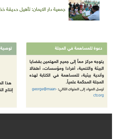
جمعية دار الايمان: تأهيل حديقة خ
دعوة للمساهمة في المجلة
توصية
يتوجه مركز معاً إلى جميع المهتمين بقضايا
البيئة والتنمية، أفرادا ومؤسسات، أطفالا
وأندية بيئية، للمساهمة في الكتابة لهذه
المجلة المحكّمة علمياً.
هذا ال
george@maan-
ترسل المواد إلى العنوان التالي:
إنتاج ال
ctr.org