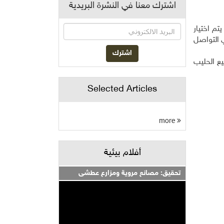
اشترك معنا في النشرة البريدية
م اختيار
ً في التواصل
يع الحليب
Selected Articles
more
أفلام بيئية
تحقيق: مصانع مروية ومزارع عطشى