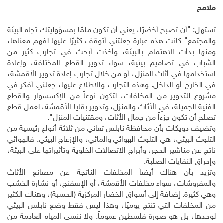
ملامح
تستهل: "أن تصبح أخضرًا، يعني أن تكون ملمًا بمسؤوليتك تجاه البيئة
والمجتمع" كانت هذه عبارة جعلتني أتوقف كثيرًا عليها لفهم معناها،
ومنها بدأت الاهتمام بالبيئة، وأخذت أبحث في تجارب كثير من
الشباب في تصاميم بيئية، سواء تدوير القطع المختلفة، وإعادة
استخدامها في أثاث المنزل، أو من خلال تجارب إعادة تدوير الأقمشة،
في الخارج أو الداخل. وهذه التجارب والاطلاع عليها، جعلني أفكر في
مشروع للتدوير من المخلفات، لتكون نوعاً من الإكسسوار والقطع
الفنية الجميلة، في الأثاث والمنزل، وتدوير بقايا الأقمشة، لعمل قطع
تصلح أن تكون جزءاً من جمال الأثاث، ومقتنيات المنزل".
وتضيف دويكات بأن محافظة نابلس تعاني من ثلاثة أنواع رئيسية من
التلوث البيئي، هي التلوث الهوائي والمائي، والإزعاج البيئي. فالهوائي
ناتج عن مناشير الحجر، وأبراج الاتصالات الخلوية وتأثيراتها على البيئة،
وإحراق النفايات الصلبة.
وتزيد بأن هناك أيضاً المخلفات الناتجة عن مصانع الأثاث
والمفروشات، سواء مخلفات الأقمشة، أو الإسفنج، أو نشارة الخشب
وهي كثيرة. إضافة إلى أسواق الخضار المركزية (الحسبة)، وهناك الكثير
من المخلفات التي تنتج يوميًا، وهذا ليس فقط وضع نابلس البيئي
لوحدها، بل هو صورة فلسطين عموماً. ولا ننسى المياه العادمة من