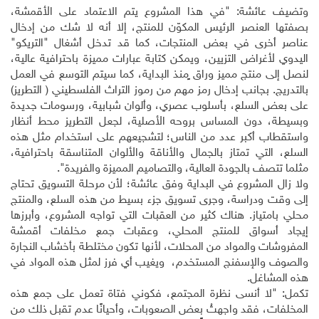
وتضيف عائشة: "في هذا المشروع يتم الاعتماد على الأقمشة،
بصفتها العنصر الرئيس المكوّن للمنتج، إلا أنه لا شك من إدخال
عناصر أخرى في بعض المنتجات، كما قد تدخل أشغال "التريكو"
اليدوي لأغراض التزيين، ويمكن كتابة عبارات مميزة باحترافية عالية،
لنصل إلى منتج مميز وراق ٍمنذ البداية، كما سيتم التوسع في العمل
بالتدريج. بجانب إدخال رمز مهم من رموز التراث الفلسطيني ( التطريز)
على بعض السلع، بأسلوب عصري، وألوان شبابية، ورسومات جديدة
وبسيطة، دون المساس بروحه الأصلية، لجعل التطريز محط أنظار
واستقطاب أكبر عدد من الناس؛ لتشجيعهم على استخدام مثل هذه
السلع، التي تمتاز بالجمال والأناقة والألوان المتناسقة باحترافية،
مثلما تتصف بالجودة العالية، والتصاميم المميزة والفريدة".
ولا زال المشروع في البداية وفق عائشة؛ لأن مرحلة التسويق تحتاج
إلى وقت ودراسة، وجرى تسويق جزء بسيط من هذه السلع، والمنتج
محلي بامتياز. هناك كثير من العقبات التي تواجه المشروع، وأبرزها
إيجاد أسواق للمنتج المحلي، وعقبات جمع مخلفات أقمشة
المفروشات والمواد من المحلات، لأنها تكون مختلطة بأخشاب النجارة
والصوف والإسفنج المستخدم، ويغيب أي فرز لمثل هذه المواد في
هذه المشاغل.
تكمل: "لا أنسى نظرة المجتمع، فكوني فتاة تعمل على جمع هذه
المخلفات، فقد واجهتُ بعض الصعوبات، وأحيانًا عدم تقبل ذلك من