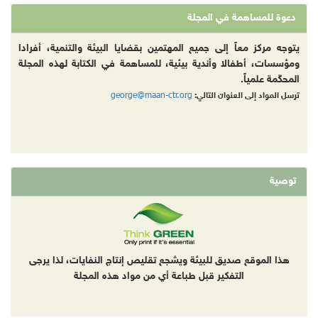
دعوة للمساهمة في المجلة
يتوجه مركز معاً إلى جميع المهتمين بقضايا البيئة والتنمية، أفرادا
ومؤسسات، أطفالا وأندية بيئية، للمساهمة في الكتابة لهذه المجلة
المحكّمة علمياً.
george@maan-ctr.org
ترسل المواد إلى العنوان التالي:
توصية
هذا الموقع صديق للبيئة ويشجع تقليص إنتاج النفايات، لذا يرجى
التفكير قبل طباعة أي من مواد هذه المجلة