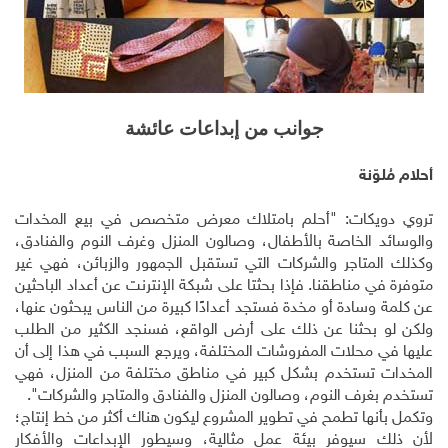
جوانب من إبداعات عائشة
أحلام مُلوّنة
تروي دويكات: "أحلم بامتلاك معرض متخصص في بيع المخدات
والوسائد الخاصة بالأطفال، وصالون المنزل وغرف النوم والفنادق،
وكذلك المتاجر والشركات التي تستقبل الجمهور والزبائن، فهي غير
متوفرة في مناطقنا. فإذا بحثتا على شبكة الإنترنت عن أعداد الباحثين
عن كلمة وسادة أو مخدة فستجد أعدادًا كبيرة من الناس يبحثون عنها،
ولكن لو بحثنا عن ذلك على أرض الواقع، فسنجد الكثير من الطلب
عليها في محلات المفروشات المختلفة، ويرجع السبب في هذا إلى أن
المخدات تستخدم بشكل كبير في مناطق مختلفة من المنزل، فهي
تستخدم بغرف النوم، وصالون المنزل والفنادق والمتاجر والشركات".
وتكمل بأنها تطمح في تطوير المشروع ليكون هناك أكثر من خط إنتاج؛
لأن ذلك سيوفر بيئة عمل مثالية، وسيطور الإبداعات والأفكار