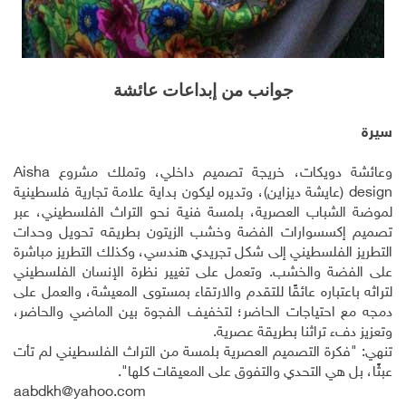
جوانب من إبداعات عائشة
سيرة
وعائشة دويكات، خريجة تصميم داخلي، وتملك مشروع
Aisha
design
(عايشة ديزاين)، وتديره ليكون بداية علامة تجارية فلسطينية
لموضة الشباب العصرية، بلمسة فنية نحو التراث الفلسطيني، عبر
تصميم إكسسوارات الفضة وخشب الزيتون بطريقه تحويل وحدات
التطريز الفلسطيني إلى شكل تجريدي هندسي، وكذلك التطريز مباشرة
على الفضة والخشب. وتعمل على تغيير نظرة الإنسان الفلسطيني
لتراثه باعتباره عائقًا للتقدم والارتقاء بمستوى المعيشة، والعمل على
دمجه مع احتياجات الحاضر؛ لتخفيف الفجوة بين الماضي والحاضر،
وتعزيز دفء تراثنا بطريقة عصرية.
تنهي: "فكرة التصميم العصرية بلمسة من التراث الفلسطيني لم تأت
عبثًا، بل هي التحدي والتفوق على المعيقات كلها".
aabdkh@yahoo.com