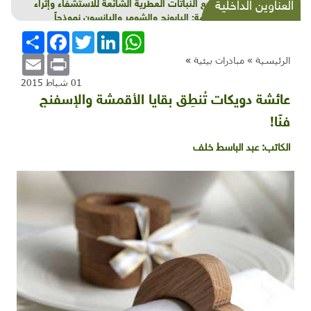
مناقيع النباتات العطرية الشائعة للاستشفاء وإثراء
العناوين الداخلية
الأطعمة: البابونج والشومر واليانسون نموذجاً
WhatsApp
LinkedIn
Twitter
Facebook
انشر
Email
Print
الرئيسية »
مبادرات بيئية
»
01 شباط 2015
عائشة دويكات تُنطِق بقايا الأقمشة والإسفنج
فنًا!
الكاتب:
عبد الباسط خلف