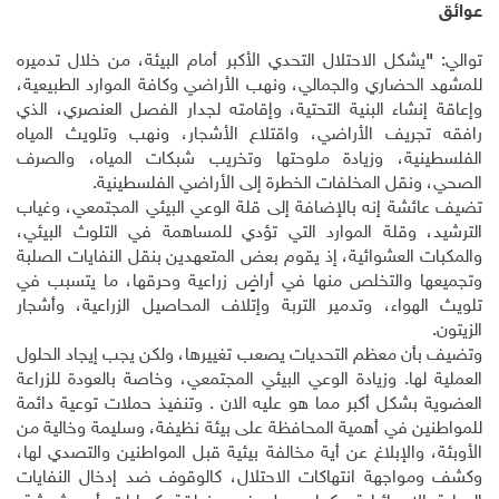
عوائق
توالي:
"
يشكل الاحتلال التحدي الأكبر أمام البيئة، من خلال تدميره
للمشهد الحضاري والجمالي، ونهب الأراضي وكافة الموارد الطبيعية،
وإعاقة إنشاء البنية التحتية، وإقامته لجدار الفصل العنصري، الذي
رافقه تجريف الأراضي، واقتلاع الأشجار، ونهب وتلويث المياه
الفلسطينية، وزيادة ملوحتها وتخريب شبكات المياه، والصرف
الصحي، ونقل المخلفات الخطرة إلى الأراضي الفلسطينية.
تضيف عائشة إنه بالإضافة إلى قلة الوعي البيئي المجتمعي، وغياب
الترشيد، وقلة الموارد التي تؤدي للمساهمة في التلوث البيئي،
والمكبات العشوائية، إذ يقوم بعض المتعهدين بنقل النفايات الصلبة
وتجميعها والتخلص منها في أراضٍ زراعية وحرقها، ما يتسبب في
تلويث الهواء، وتدمير التربة وإتلاف المحاصيل الزراعية، وأشجار
الزيتون.
وتضيف بأن معظم التحديات يصعب تغييرها، ولكن يجب إيجاد الحلول
العملية لها. وزيادة الوعي البيئي المجتمعي، وخاصة بالعودة للزراعة
العضوية بشكل أكبر مما هو عليه الان . وتنفيذ حملات توعية دائمة
للمواطنين في أهمية المحافظة على بيئة نظيفة، وسليمة وخالية من
الأوبئة، والإبلاغ عن أية مخالفة بيئية قبل المواطنين والتصدي لها،
وكشف ومواجهة انتهاكات الاحتلال، كالوقوف ضد إدخال النفايات