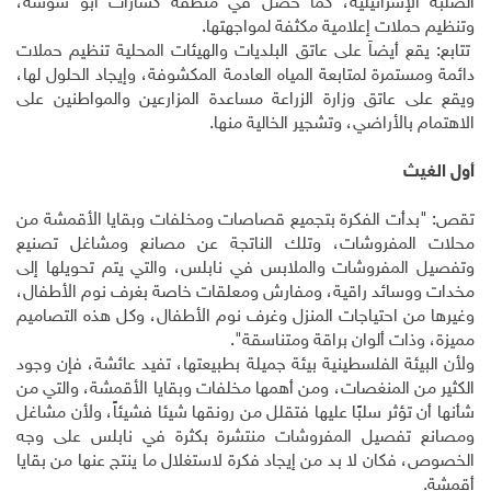
الصلبة الإسرائيلية، كما حصل في منطقة كسارات أبو شوشة،
وتنظيم حملات إعلامية مكثفة لمواجهتها.
تتابع: يقع أيضاً على عاتق البلديات والهيئات المحلية تنظيم حملات
دائمة ومستمرة لمتابعة المياه العادمة المكشوفة، وإيجاد الحلول لها،
ويقع على عاتق وزارة الزراعة مساعدة المزارعين والمواطنين على
الاهتمام بالأراضي، وتشجير الخالية منها.
أول الغيث
تقص: "بدأت الفكرة بتجميع قصاصات ومخلفات وبقايا الأقمشة من
محلات المفروشات، وتلك الناتجة عن مصانع ومشاغل تصنيع
وتفصيل المفروشات والملابس في نابلس، والتي يتم تحويلها إلى
مخدات ووسائد راقية، ومفارش ومعلقات خاصة بغرف نوم الأطفال،
وغيرها من احتياجات المنزل وغرف نوم الأطفال، وكل هذه التصاميم
مميزة، وذات ألوان براقة ومتناسقة".
ولأن البيئة الفلسطينية بيئة جميلة بطبيعتها، تفيد عائشة، فإن وجود
الكثير من المنغصات، ومن أهمها مخلفات وبقايا الأقمشة، والتي من
شأنها أن تؤثر سلبًا عليها فتقلل من رونقها شيئا فشيئاً، ولأن مشاغل
ومصانع تفصيل المفروشات منتشرة بكثرة في نابلس على وجه
الخصوص، فكان لا بد من إيجاد فكرة لاستغلال ما ينتج عنها من بقايا
أقمشة.