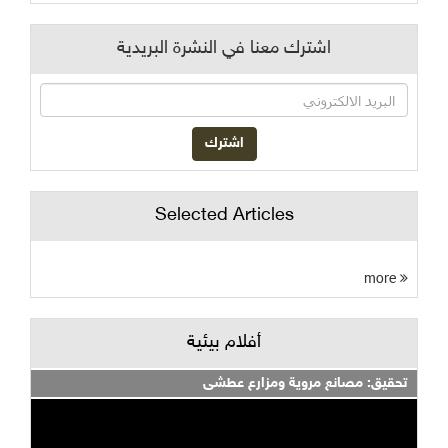
اشترك معنا في النشرة البريدية
Selected Articles
more
أفلام بيئية
تحقيق: مصانع مروية ومزارع عطشى