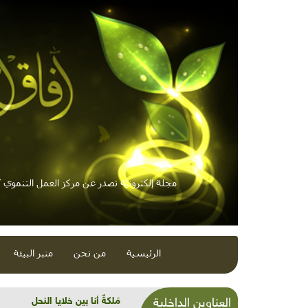
مجلة إلكترونية تصدر عن مركز العمل التنموي / 
الرئيسية
من نحن
منبر البيئة
خفْض استهلاك المواد المضرة بنحو 500 طن سنوياً: لبنان ملتزم بحم
العناوين الداخلية