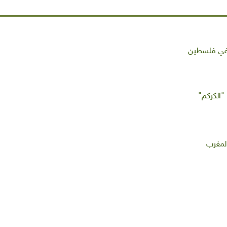
 في فلسطين
"الكركم"
المغرب