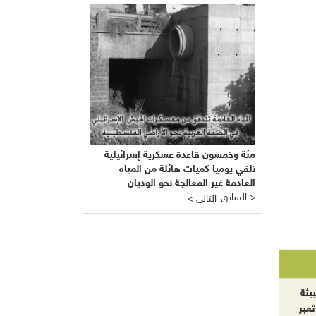
مئة وخمسون قاعدة عسكرية إسرائيلية
تلقي يوميا كميات هائلة من المياه
العادمة غير المعالجة نحو الوديان
السابق >
والأراضي الفلسطينية المفتوحة
< التالي
يئة
تعبر