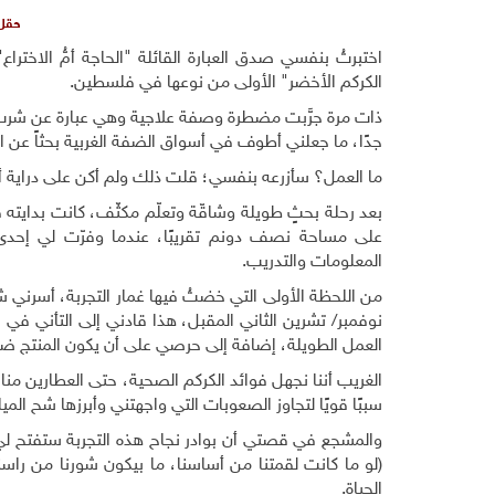
حقل 
اختبرتُ بنفسي صدق العبارة القائلة "الحاجة أمُّ الاخترا
الكركم الأخضر" الأولى من نوعها في فلسطين.
ذات مرة جرَّبت مضطرة وصفة علاجية وهي عبارة عن شرب 
جدًا، ما جعلني أطوف في أسواق الضفة الغربية بحثاً عن ال
ما العمل؟ سأزرعه بنفسي؛ قلت ذلك ولم أكن على دراية أنه ل
على مساحة نصف دونم تقريبًا، عندما وفرّت لي إحدى ا
المعلومات والتدريب.
من اللحظة الأولى التي خضتُ فيها غمار التجربة، أسرني شعو
نوفمبر/ تشرين الثاني المقبل، هذا قادني إلى التأني في ا
العمل الطويلة، إضافة إلى حرصي على أن يكون المنتج ضمن م
الغريب أننا نجهل فوائد الكركم الصحية، حتى العطارين منا
سببًا قويًا لتجاوز الصعوبات التي واجهتني وأبرزها شح الميا
والمشجع في قصتي أن بوادر نجاح هذه التجربة ستفتح لي 
(لو ما كانت لقمتنا من أساسنا، ما بيكون شورنا من راسنا
الحياة.