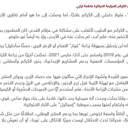
الكركم للمزارعة المبتكرة فاطمة ترابي
ع"، فلولا حاجتي إلى الكركم علاجًا، لما وصلت إلى ما هو أمام ناظري الآن
الكركم مع الحليب لأتغلب على مشكلة في عظِام القدم، كان المطحون بجو
أخضر منه، فلم أجد، ثم بحثت عنه في الأردن، وإذ به أيضاً غير متوفر.
ن يتحقق بسهولة زراعة "قوار" النعناع أو الزعتر البري، حسنًا سأحاول! ربم
بعد رحلة بحثٍ طويلة وشاقّة وتعلّم مكثّف، كانت بدايته في عام 2019 واستمر حتى آذار/ مارس 2021، تم
لمؤسسات المعنية بدعم المشاريع الإبداعية، بذور الكركم وأسقتني با
ر الفَرحة ونَشوة الإنجاز التي سأكون فيها عند حصاد الزرع، ورواج المنتج 
لتعامل مع تهيئة التربة قبل زرع البذور، والإخلاص في الريّ وعدم التذمر
نتجات الزراعة الآمنة، فلم أستخدم أيًا من المبيدات الحشرية أو الكيميائ
، ولمّا بحثت وجدت أنه صيدلية بحد ذاتها، قادرة على بناء جهاز مناعي قوي،
ه وارتفاع ثمنها بسبب سيطرة "إسرائيل" على الآبار الارتوازية.
آفاقاً واسعة لخوض غيرها بما يدعم المنتج الوطني، انطلاقًا من مثل ش
)، فحياتنا تحت الاحتلال ليست مبررًا للاتكال على غيرنا، أو أن نعيش ب