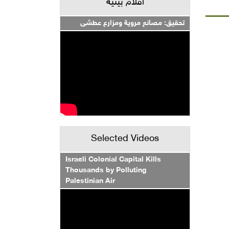
أفلام بيئية
تحقيق: مصانع مروية ومزارع عطشى
Selected Videos
Israeli Colonial Capital Kills
Thousands by Polluting
Palestinian Air