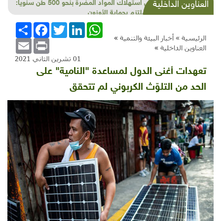
خفْض استهلاك المواد المضرة بنحو 500 طن سنوياً:
العناوين الداخلية
لبنان ملتزم بحماية الأوزون
WhatsApp
LinkedIn
Twitter
Facebook
انشر
الرئيسية »
أخبار البيئة والتنمية
»
Email
Print
العناوين الداخلية
»
01 تشرين الثاني 2021
تعهدات أغنى الدول لمساعدة "النامية" على
الحد من التلوّث الكربوني لم تتحقق