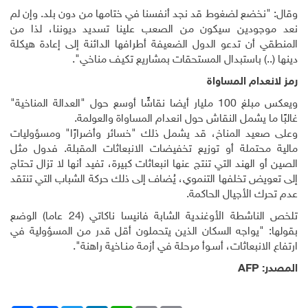
وقال: "نخضع لضغوط قد نجد أنفسنا في ختامها من دون بلد. وإن لم
نعد موجودين سيكون من الصعب علينا تسديد ديوننا، لذا من
المنطقي أن تدعو الدول الضعيفة أطرافها الدائنة إلى إعادة هيكلة
دينها (..) باستبدال المستحقات بمشاريع تكيف مناخي".
رمز لانعدام المساواة
ويعكس مبلغ 100 مليار أيضا نقاشًا أوسع حول "العدالة المناخية"
غالبًا ما يشمل النقاش حول انعدام المساواة والعولمة.
وعلى صعيد المناخ، قد يشمل ذلك "خسائر وأضرارًا" ومسؤوليات
مالية محتملة أو توزيع تخفيضات الانبعاثات المقبلة. فدول مثل
الصين أو الهند التي تنتج عنها انبعاثات كبيرة، تفيد أنها لا تزال تحتاج
إلى تعويض تخلفها التنموي، يُضاف إلى ذلك حركة الشباب التي تنتقد
عدم تحرك الأجيال الحاكمة.
تلخص الناشطة الأوغندية الشابة فانيسا ناكاتي (24 عاما) الوضع
بقولها: "يواجه السكان الذين يتحملون أقل قدر من المسؤولية في
ارتفاع الانبعاثات، أسـوأ مرحلة في أزمة منـاخية راهنة".
المصدر:
AFP