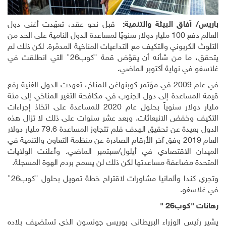
باريس
/
آفاق البيئة والتنمية:
قبل نحو عقد، تعهّدت أغنى دول
العالم دفع 100 مليار دولار سنويًا لمساعدة الدول النامية على الحد من
التلوث الكربوني والتكيف مع التداعيات المناخية المدمّرة. لكن ذلك لم
يتحقق، ما من شأنه أن يقوّض قمة "كوب26" التي انطلقت في
غلاسغو في نهاية أكتوبر الماضي.
في عام 2009 في مؤتمر كوبنهاغن للمناخ، تعهدت الدول الغنية رفع
قيمة المساعدة إلى دول الجنوب في مكافحة التغير المناخي إلى مئة
مليار دولار سنوياً بحلول عام 2020 للمساعدة على اتخاذ إجراءات
التكيف وخفض الانبعاثات. وبعد عشر سنوات على ذلك لا تزال هذه
الدول بعيدة عن تحقيق الهدف فلم تتجاوز المساعدة 79.6 مليار دولار
العام 2019 وفق آخر الأرقام الصادرة عن منظمة التعاون والتنمية في
الميدان الاقتصادي في أيلول/سبتمبر الماضي. وأعلنت الولايات
المتحدة مضاعفة مساعدتها لكن ذلك لن يسمح بردم الهوة المسجلة.
وتجري كندا وألمانيا مشاورات لاقتراح خطة تمويل بحلول "كوب26"
في غلاسغو.
رهانات "كوب26 "
يشير رئيس الوزراء البريطاني بوريس جونسون الذي تستضيف بلاده