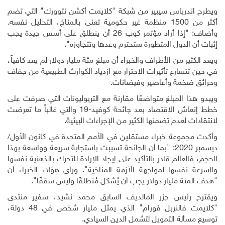
ويطرح اندرياس سيبير من شبكة "كلايمت أكشن نتوورك" التي تضم
أكثر من 1500 منظمة غير حكومية تعنى بالمناخ، التحليل نفسه.
وأضاف: "إذا أراد مؤتمر كوب 26 أن ينطلق على أسس جيدة يجب
إثبات أن الدول المتطورة ستحترم وعدها وتتجاوزه".
ويَعد الكثير من الأطراف والخبراء أن مبلغ مئة مليار دولار لم يعد كافياً،
في حين تتسارع تأثيرات الاحترار مع ازدياد الكوارث الطبيعية من جفاف
وحرائق ضخمة وأعاصير وفيضانات.
ويبدو هذا المبلغ متواضعًا مقارنة مع التريوليونات التي صرفت على
خطط إنعاش الاقتصاد بعد جائحة كوفيد-19 والتي غالباً ما تعرضت
لانتقادات لعدم تضمنها الكثير من الإجراءات البيئية.
وأكدت مجموعة خبراء مستقلين في الأمم المتحدة في كانون الأول/
ديسمبر 2020: "بما أن الجائحة تسببت باستجابة سريعة وواسعة بهذا
الحجم، فالعالم قادر بالتأكيد على إيجاد الإرادة للتحرك بالذهنية نفسها
والسرعة نفسها لمواجهة الأزمة المناخية". ورأى هؤلاء الخبراء أن
"هدف المئة مليار دولار يجب أن يُشكل مُنطلقًا وليس سقفًا".
ويقترح رئيس جزر المالديف السابق محمد نشيد، سفير منتدى
"كلايمت فالنربل فورام" الذي يمثل مليار شخص في 48 دولة،
توسيع مسألة التمويل لتشمل الدين السيادي.