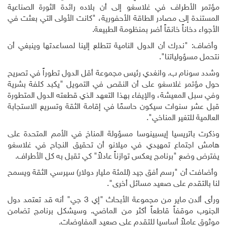
مؤتمر الأطراف في غلاسغو إلى أن بلاده رائدة الثورة الصناعية
المستندة إلى مصادر الطاقة الأحفورية، "كانت الأولى التي بعثت في
الأجواء دخاناً خانقاً أضر بمنظومة الطبيعة.
وأضاف: "ندرك أن الدول النامية تتطلع إلينا لمساعدتها وينبغي أن
نتحمل مسؤولياتنا".
وشدد سونام ب. وانغدي رئيس مجموعة أقل الدول تطوراً في تصريح
حول مؤتمر غلاسغو على أن النقص في التمويل "يكبد كلفة بشرية
وفي سبل المعيشة، والإيفاء بهذا التعهد الذي قطعته الدول المتطورة
قبل عشر سنوات سيكون حاسمًا في إقامة الثقة وتسريع الاستجابة
العالمية للتغير المناخي".
وذكرت باتريسيا إيسبينوسا مسؤولة المناخ في الأمم المتحدة على
هامش اجتماع تمهيدي في ميلانو أن تحقيق النجاح في غلاسغو
يفترض وضع "برنامج يعكس توازناً عادلاً" كي تقبل به كل الأطراف.
وأضافت أن "رسم أفق جيد (للمئة مليار دولار) سيرسي الثقة ويسمح
لنا بالتقدم على صعيد مسائل أخرى".
ورأى ألدن ماير من مجموعة الأبحاث "إي 3 جي" أنه قد تعتمد دول
الجنوب موقفاً قاطعاً أكثر من الماضي. وسيشكل برنامج تضامن
موثوق عاملاً أساسيا للتقدم على صعيد المفاوضات.