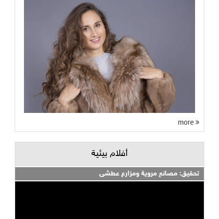
more
أفلام بيئية
تحقيق: مصانع مروية ومزارع عطشى