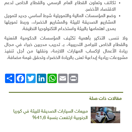
تكاتف وتعاون القطاع العام الرسمي والقطاع الخاص لدعم
الاقتصاد الأخضر.
وضع المؤسسات المالية والتمويلية شرط أساسي جديد لتمويل
المشاريع الصديقة للبيئة والمشاريع الخضراء، وربط تمويلها
بمدى اهتمامها بالبيئة واستخدام التكنولوجيا النظيفة.
ولا ننسى التذكير بأهمية تكثيف المؤسسات الحكومية المَعنية
والقطاع الخاص للبرامج التدريبية، بــ تدريب مدربين خبراء في مجال
ريادة الأعمال لإكساب المهارات اللازمة، ونقلها من أجل تنفيذ
مشروعات ريادية إبداعية تعنى بالريادة الخضراء وتحقق قيمة مضافة.
Print
Email
WhatsApp
LinkedIn
Twitter
انشر
Facebook
مقالات ذات صلة
مبيعات السيارات الصديقة للبيئة في كوريا
الجنوبية ارتفعت بنسبة 41,6%