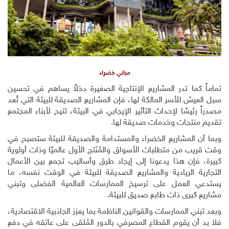
مباني خضراء
تماماً كما تدر المشاريع الإنتاجية الصغيرة دخلاً يساهم في تحسين
سبل العيش للأسر المالكة لها، فإن المشاريع الصديقة للبيئة التي تُعد
مصدراً رئيسًا لإحداث التأثير الإيجابي في البيئة، تتيح لأبناء المجتمع
تقديم منتجات وخدمات صديقة لها.
وبما أن المشاريع الخضراء والمستدامة والصديقة للبيئة ستصبح في
وقت قريب من متطلبات الأسواق والمُنَتج الأول عالميًا وذات أولوية
كبيرة، فإن هذا يدعونا إلى إيجاد طرق وأساليب تجمع بين الأعمال
التجارية الريادية والمشاريع الصديقة للبيئة في الوقت نفسه، ما
يستدعي العمل على ترسيخ الممارسات العالمية الفضلى وتبني
مشاريع كبرى ذات طابع صديق للبيئة.
وبعد تبني الممارسات والقوانين الناظمة بما يعزز الجاذبية الاقتصادية،
فلا بد أن يقوم القطاع المصرفي بالدور المُلقى على عاتقه في دفع