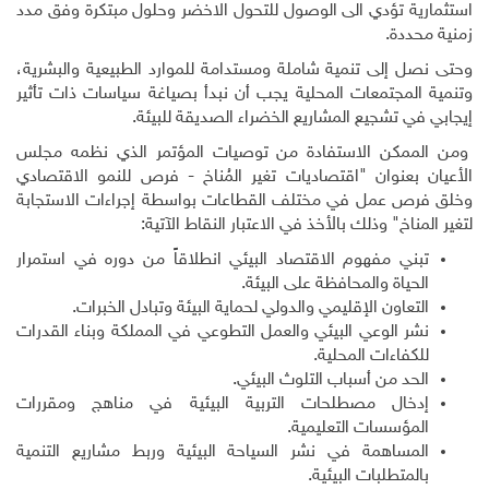
استثمارية تؤدي الى الوصول للتحول الاخضر وحلول مبتكرة وفق مدد
زمنية محددة.
وحتى نصل إلى تنمية شاملة ومستدامة للموارد الطبيعية والبشرية،
وتنمية المجتمعات المحلية يجب أن نبدأ بصياغة سياسات ذات تأثير
إيجابي في تشجيع المشاريع الخضراء الصديقة للبيئة.
ومن الممكن الاستفادة من توصيات المؤتمر الذي نظمه مجلس
الأعيان بعنوان "اقتصاديات تغير المُناخ - فرص للنمو الاقتصادي
وخلق فرص عمل في مختلف القطاعات بواسطة إجراءات الاستجابة
لتغير المناخ" وذلك بالأخذ في الاعتبار النقاط الآتية:
تبني مفهوم الاقتصاد البيئي انطلاقاً من دوره في استمرار
الحياة والمحافظة على البيئة.
التعاون الإقليمي والدولي لحماية البيئة وتبادل الخبرات.
نشر الوعي البيئي والعمل التطوعي في المملكة وبناء القدرات
للكفاءات المحلية.
الحد من أسباب التلوث البيئي.
إدخال مصطلحات التربية البيئية في مناهج ومقررات
المؤسسات التعليمية.
المساهمة في نشر السياحة البيئية وربط مشاريع التنمية
بالمتطلبات البيئية
.