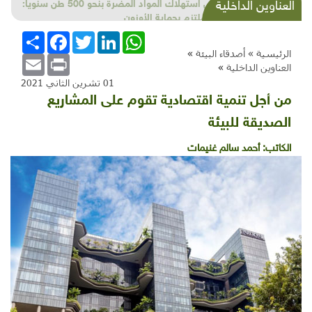
خفْض استهلاك المواد المضرة بنحو 500 طن سنوياً:
العناوين الداخلية
لبنان ملتزم بحماية الأوزون
WhatsApp
LinkedIn
Twitter
Facebook
انشر
الرئيسية »
أصدقاء البيئة
»
Email
Print
العناوين الداخلية
»
01 تشرين الثاني 2021
من أجل تنمية اقتصادية تقوم على المشاريع
الصديقة للبيئة
الكاتب:
أحمد سالم غنيمات