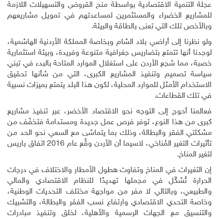
عجلة التنمية الاقتصادية بواسطة منح القروض والتسهيلات اللازمة
للمشاريع الخضراء والمستثمرين لمساعدتهم في تمويل مشاريعهم
وبالأخص تلك التي تعنى بالطاقة والبيئة.
ولو نظرنا إلى أراضي بلاد الشام وبخاصة المملكة الأردنية الهاشمية،
لوجدنا أنها تتمتع بتضاريس جغرافية متنوعة وفريدة، وبيئة استثمارية
خصبة، مما شجع الأردن على استغلال الموارد المتاحة بالبدء في تبني
سياسة تصميم وتنفيذ المشاريع الكبرى، التي من شأنها تحقيق
الاستخدام الأمثل للموارد المحلية، لكون هذا البلد يتمتع بميزات نسبية
في تلك القطاعات.
فعالمنا أحوج إلى التوجه نحو الاقتصاد الأخضر، عبر تنفيذ مشاريع
كبرى من هذا النوع، توفر فرص عمل جديدة ومستدامة فتخفّف من
مشكلتي الفقر والبطالة، وذلك بما يتماشى مع السعي نحو الحد من
تأثيرات التغير المُناخي، لاسيما أن الأردن وقَّع عام 2016 اتفاق باريس
لتغير المناخ.
إن التغيرات في المناخ وتفاوت هطول الأمطار والاختلاف في درجات
الحرارة تُشكّل في مجملها تهديدًا للنظام الاقتصادي والمالي
والطبيعي، وبالتالي لا مفر من مواجهة مختلف التحديات الوطنية،
وخاصة التحدي الاقتصادي وارتفاع نسب الفقر والبطالة، والتشبيك
والتنسيق مع الجهات الرسمية والأهلية، لخلق وتنفيذ مبادرات