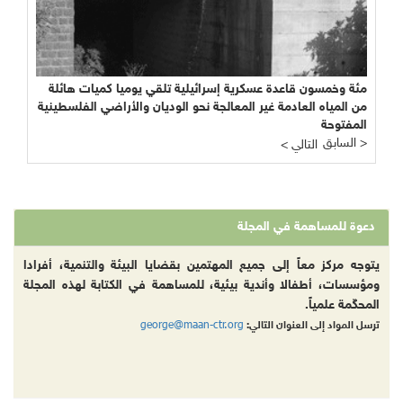
مئة وخمسون قاعدة عسكرية إسرائيلية تلقي يوميا كميات هائلة
من المياه العادمة غير المعالجة نحو الوديان والأراضي الفلسطينية
المفتوحة
السابق >
< التالي
دعوة للمساهمة في المجلة
يتوجه مركز معاً إلى جميع المهتمين بقضايا البيئة والتنمية، أفرادا
ومؤسسات، أطفالا وأندية بيئية، للمساهمة في الكتابة لهذه المجلة
المحكّمة علمياً.
george@maan-ctr.org
ترسل المواد إلى العنوان التالي: