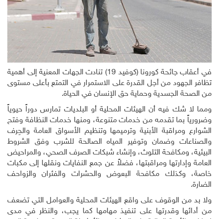
في أعقاب جائحة كورونا (كوفيد 19) تنادت الجهات المعنية إلى أهمية
تظافر الجهود من أجل القدرة على الاستمرار في التمتع بأعلى مستوى
من الصحة الجسدية وحماية حق الإنسان في الحياة.
ومما لا شك فيه أن الهيئات المحلية أو البلديات تمارس دوراً حيوياً
وضرورياً بما تقدمه من خدمات متنوعة، ومنها خدمات النظافة وفتح
الشوارع ومراقبة الأبنية وترميمها وتنظيم الأسواق العامة والحِرف
والصناعات وضمان وتوفير المياه الصالحة للشرب وفق الشروط
البيئية، ومكافحة التلوث، وإنشاء شبكات الصرف الصحي، والمراحيض
العامة وإدارتها ومراقبتها، فضلاً عن جمع النفايات ونقلها إلى مكبات
خاصة، وكذلك مكافحة البعوض والحشرات والفئران والزواحف
الضارة.
ولا بد من الوقوف على واقع الهيئات المحلية والعوامل التي تضعف
من أدائها وقدرتها على تنفيذ مهامها كما يجب، والنظر في مدى