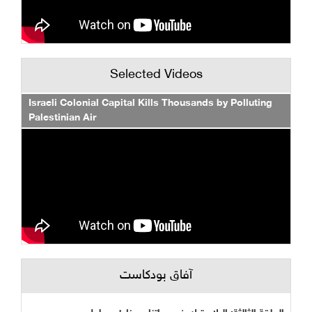
Selected Videos
Israeli Colonial Capital Kills Thousands by Polluting
Palestinian Air
آفاق بودكاست