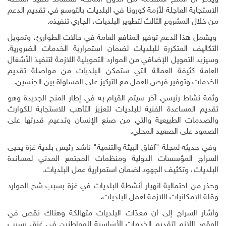
الاستجابة العاجلة لأزمة كورونا في البلديات بالتوسع في تقديم الدعم
من خلال المشروع الثالث لتطوير البلديات، الجاري تنفيذه.
ويشمل هذا الدعم توفير المنافع العامة في حالات الطوارئ، وتمويل
التكاليف المتكررة للبلديات لضمان استمرارية الخدمات الضرورية.
وسيزيد التمويل الإضافي من الموارد التمويلية اللازمة لتنفيذ الأشغال
العامة كثيفة العمالة التي ستمكن البلديات من مواصلة تقديم
الخدمات وتوفير فرص العمل مع التركيز على المساواة بين الجنسين.
وثمة نشاط رئيسي آخر سيتم القيام به في إطار المنح الجديدة وهو
تقديم المساعدة الفنية للبلديات لتعزيز التأهب للاستجابة للكوارث
والصدمات الطبيعية والتي من صنع الإنسان وتدعيم قدرتها على
الصمود على الصعيد المحلي.
وفي حديثه لمجلة "آفاق البيئة والتنمية" ناشد رئيس بلدية غزة يحيى
السراج المؤسسات الدولية ومنظمات المجتمع المدني لمساندة
البلديات، وتكثيف الجهود لضمان استمرارية عمل البلديات
.
وحذر من احتمالية انهيار أنشطة البلديات في غزة بسبب شح الموارد
وقلة الإمكانيات اللازمة لعمل البلديات
.
وأشار السراج إلى أن معدّات البلديات متهالكة وهناك نقص في
الوقود اللازم لتقديم الخدمات الأساسية للمواطنين في غزة، بسبب