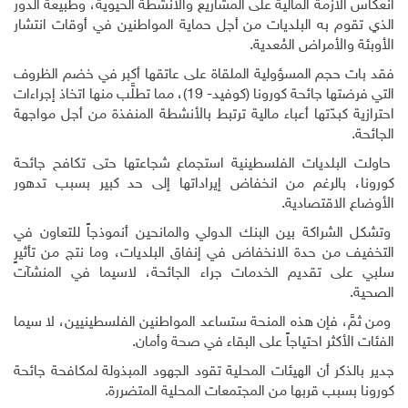
انعكاس الأزمة المالية على المشاريع والأنشطة الحيوية، وطبيعة الدور
الذي تقوم به البلديات من أجل حماية المواطنين في أوقات انتشار
الأوبئة والأمراض المُعدية.
فقد بات حجم المسؤولية الملقاة على عاتقها أكبر في خضم الظروف
التي فرضتها جائحة كورونا (كوفيد- 19)، مما تطلَّب منها اتخاذ إجراءات
احترازية كبدّتها أعباء مالية ترتبط بالأنشطة المنفذة من أجل مواجهة
الجائحة
.
حاولت البلديات الفلسطينية استجماع شجاعتها حتى تكافح جائحة
كورونا، بالرغم من انخفاض إيراداتها إلى حد كبير بسبب تدهور
الأوضاع الاقتصادية.
وتشكل الشراكة بين البنك الدولي والمانحين أنموذجاً للتعاون في
التخفيف من حدة الانخفاض في إنفاق البلديات، وما نتج من تأثيرٍ
سلبي على تقديم الخدمات جراء الجائحة، لاسيما في المنشآت
الصحية.
ومن ثمَّ، فإن هذه المنحة ستساعد المواطنين الفلسطينيين، لا سيما
الفئات الأكثر احتياجاً على البقاء في صحة وأمان.
جدير بالذكر أن الهيئات المحلية تقود الجهود المبذولة لمكافحة جائحة
كورونا بسبب قربها من المجتمعات المحلية المتضررة.