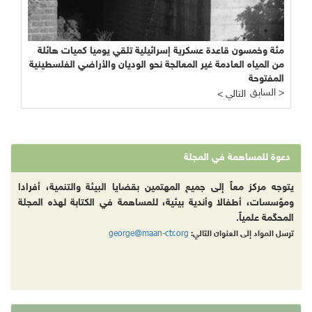
مئة وخمسون قاعدة عسكرية إسرائيلية تلقي يوميا كميات هائلة
من المياه العادمة غير المعالجة نحو الوديان والأراضي الفلسطينية
المفتوحة
السابق >
< التالي
دعوة للمساهمة في المجلة
يتوجه مركز معاً إلى جميع المهتمين بقضايا البيئة والتنمية، أفرادا
ومؤسسات، أطفالا وأندية بيئية، للمساهمة في الكتابة لهذه المجلة
المحكّمة علمياً.
george@maan-ctr.org
ترسل المواد إلى العنوان التالي: