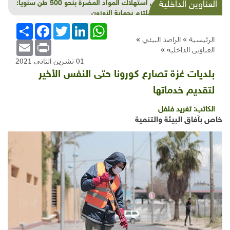
خفْض استهلاك المواد المضرة بنحو 500 طن سنوياً:
العناوين الداخلية
لبنان ملتزم بحماية الأوزون
WhatsApp
LinkedIn
Twitter
Facebook
انشر
الرئيسية »
الراصد البيئي
»
Email
Print
العناوين الداخلية
»
01 تشرين الثاني 2021
بلديات غزة تصارع كورونا حتى النفس الأخير
لتقديم خدماتها
الكاتب:
تغريد فلفل
خاص بآفاق البيئة والتنمية