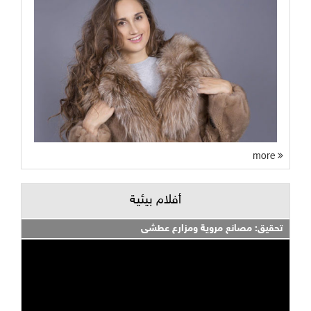
more
أفلام بيئية
تحقيق: مصانع مروية ومزارع عطشى