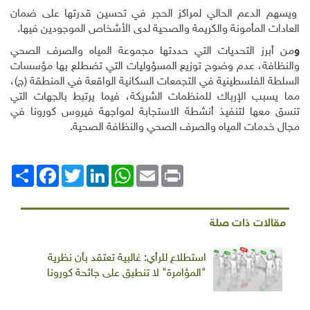
ويسهم الدعم الحالي لمراكز الحجر في تحسين قدرتها على ضمان
العادات المأمونة والكريمة والصحية لدى الأشخاص الموجودين فيها.
و
من أبرز التحديات التي حددتها مجموعة المياه والصرف الصحي
والنظافة، عدم وضوح توزيع المسؤوليات التي تضطلع بها مؤسسات
السلطة الفلسطينية في التجمعات السكانية الواقعة في المنطقة (ج)،
مما يسبب الإرباك للمنظمات الشريكة، فيما يرتبط بالجهات التي
تنسق معها لتنفيذ أنشطة الاستجابة لمواجهة فيروس كورونا في
مجال خدمات المياه والصرف الصحي والنظافة الصحية
.
Print
Email
WhatsApp
LinkedIn
Twitter
انشر
Facebook
مقالات ذات صلة
استطلاع للرأي: غالبية تعتقد بأن نظرية
"المؤامرة" لا تنطبق على جائحة كورونا