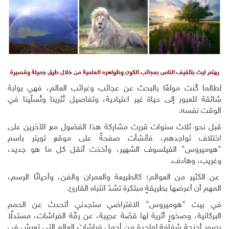
يهتم ليث بتثقيف الناس بعجائب الكون وظواهره العلمية من خلال طرق جميلة وقصيرة
لطالما كُنت مولعًا بالبحث عن عجائب وغرائب العالم، فهي بوابة
شائقة للعبور إلى حياة غير اعتيادية، وتفاصيل تُثرينا وتُسلّينا في
الوقت نفسه.
قبل نحو ثلاث سنوات قررت مشاركة هذا الفضول مع الآخرين على
اختلاف تواجدهم، فأنشأت صفحةً على موقع تويتر باسم
"هوميروس" الفيلسوف الشهير، وأخذت أنقل كل ما هو جديد،
وغريب، وهادف.
عن الكثير من العوالم؛ كالطبيعة والعمران والفن، وأحيانًا الرسم،
المهم أن أعرضها بطريقةٍ مبتكرة تشدّ انتباه القارئ.
في بيت "هوميروس" الافتراضي ستجدني أتحدث عن الحمم
البركانية، وصخورٍ أثرية لها قصّة عجيبة، عن رقّة الفراشات، مستدلًا
بصور أجنحة شفافة لواحدة من أجمل فراشات العالم التي تعيش في