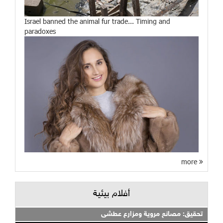
Israel banned the animal fur trade... Timing and
paradoxes
more
أفلام بيئية
تحقيق: مصانع مروية ومزارع عطشى