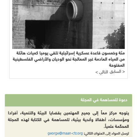
مئة وخمسون قاعدة عسكرية إسرائيلية تلقي يوميا كميات هائلة
من المياه العادمة غير المعالجة نحو الوديان والأراضي الفلسطينية
المفتوحة
السابق >
< التالي
دعوة للمساهمة في المجلة
يتوجه مركز معاً إلى جميع المهتمين بقضايا البيئة والتنمية، أفرادا
ومؤسسات، أطفالا وأندية بيئية، للمساهمة في الكتابة لهذه المجلة
المحكّمة علمياً.
george@maan-ctr.org
ترسل المواد إلى العنوان التالي: