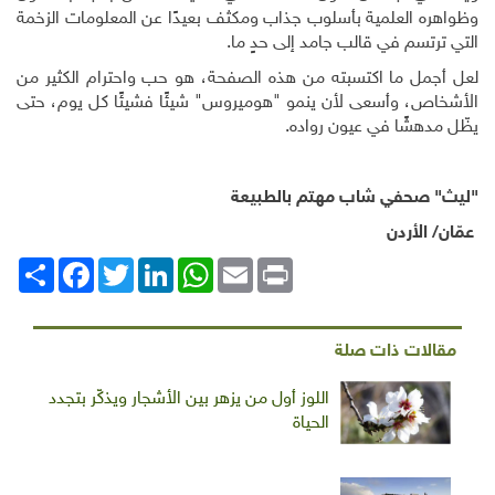
وظواهره العلمية بأسلوب جذاب ومكثف بعيدًا عن المعلومات الزخمة
التي ترتسم في قالب جامد إلى حدٍ ما.
لعل أجمل ما اكتسبته من هذه الصفحة، هو حب واحترام الكثير من
الأشخاص، وأسعى لأن ينمو "هوميروس" شيئًا فشيئًا كل يوم، حتى
يظّل مدهشًا في عيون رواده.
"ليث" صحفي شاب مهتم بالطبيعة
عمّان/ الأردن
Print
Email
WhatsApp
LinkedIn
Twitter
انشر
Facebook
مقالات ذات صلة
اللوز أول من يزهر بين الأشجار ويذكّر بتجدد
الحياة