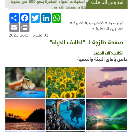
خفْض استهلاك المواد المضرة بنحو 500 طن سنوياً:
العناوين الداخلية
لبنان ملتزم بحماية الأوزون
WhatsApp
LinkedIn
Twitter
Facebook
انشر
الرئيسية »
قصص بيئية قصيرة
»
Email
Print
العناوين الداخلية
»
01 تشرين الثاني 2021
صفحة طازجة لــ "لطائف الحياة"
الكاتب:
آلاء المقيد
خاص بآفاق البيئة والتنمية