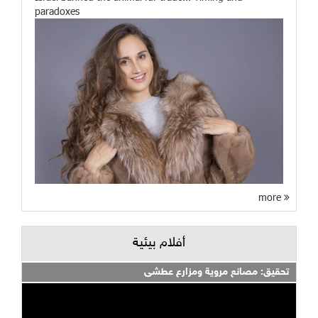
paradoxes
more
أفلام بيئية
تحقيق: مصانع مروية ومزارع عطشى