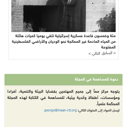
مئة وخمسون قاعدة عسكرية إسرائيلية تلقي يوميا كميات هائلة
من المياه العادمة غير المعالجة نحو الوديان والأراضي الفلسطينية
المفتوحة
السابق >
< التالي
دعوة للمساهمة في المجلة
يتوجه مركز معاً إلى جميع المهتمين بقضايا البيئة والتنمية، أفرادا
ومؤسسات، أطفالا وأندية بيئية، للمساهمة في الكتابة لهذه المجلة
المحكّمة علمياً.
george@maan-ctr.org
ترسل المواد إلى العنوان التالي: