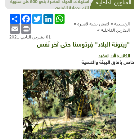
خفْض استهلاك المواد المضرة بنحو 500 طن سنوياً:
العناوين الداخلية
لبنان ملتزم بحماية الأوزون
WhatsApp
LinkedIn
Twitter
Facebook
انشر
الرئيسية »
قصص بيئية قصيرة
»
Email
Print
العناوين الداخلية
»
01 تشرين الثاني 2021
"زيتونة البلاد" فِردَوسنا حتى آخر نَفس
الكاتب:
آلاء المقيد
خاص بآفاق البيئة والتنمية