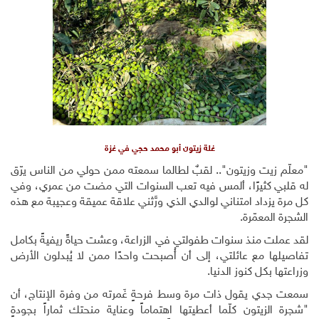
غلة زيتون أبو محمد حجي في غزة
"معلّم زيت وزيتون".. لقبٌ لطالما سمعته ممن حولي من الناس يرّق
له قلبي كثيرًا، ألمس فيه تعب السنوات التي مضت من عمري، وفي
كل مرة يزداد امتناني لوالدي الذي ورَّثني علاقة عميقة وعجيبة مع هذه
الشجرة المعمّرة.
لقد عملت منذ سنوات طفولتي في الزراعة، وعشت حياةً ريفيةً بكامل
تفاصيلها مع عائلتي، إلى أن أُصبحت واحدًا ممن لا يُبدلون الأرض
وزراعتها بكل كنوز الدنيا.
سمعت جدي يقول ذات مرة وسط فرحةٍ غَمرته من وفرة الإنتاج، أن
"شجرة الزيتون كلّما أعطيتها اهتماماً وعناية منحتك ثماراً بجودةٍ