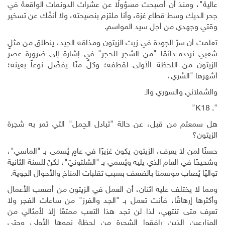
عالية"، ومنذ أن أصبحت مسؤولًا عن عشرات الدونمات الواقعة في
جحر الديك وسط قطاع غزة، وأنا ملتزم بنصيحته، ولا أنفّك عن تسخير
وقتي وجهدي من أجل سيد المواسم.
تعلمت أن سرّ الجودة في زيت الزيتون ومذاقه الجيد، ينطلق من مثلٍ
شعبي نردده دائمًا "من الشجر للحجر" في إشارة إلى ضرورة عصر
الزيتون من اللحظة الأولى لقطفه؛ وكلٌ منّا يفضّل نوعاً بعينه؛
أشهرها "السُري،
والشملاني والسوري والـ
"
K18
".
هل سمعتم من قبل، عن حالة "تبادل الحِمل" التي تمر به شجرة
الزيتون؟
حسنًا لمن لا يعرف، الزيتون يكون غزيرًا في عامٍ يُسمى بـ "الماسي"،
وشحيحًا في العام الذي يليه ويُسمي بـ "الشلتونيّ"، لكنّ للسنة الثانية
تواليًا يُصاب موسمنا بالضعف بسبب تقلبات المناخ والأحوال الجوية.
ومما لا يختلف عليه اثنان، أن العمل في الزيتون من أصعب الأعمال
وأكثرها إرهاقًا، فأنت تعمل بـ "الجد والفرز" من ساعات الفجر ولا
تعرف متى تنتهي، لذا لن تجد هذا التعب ممتعًا إلا لأمثالي من
المزارعين الذين رافقوا الشجرة من لحظة نموها الأولى وحتى