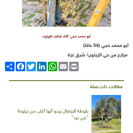
أبو محمد حجي أثناء قطف الزيتون
أبو محمد حجي (54 عامًا)
مزارع من حي الزيتون/ شرق غزة
Print
Email
WhatsApp
LinkedIn
Twitter
انشر
Facebook
مقالات ذات صلة
بلوطة البرتغال يبدو أنها أغلى من زيتونة
"بني زيد"