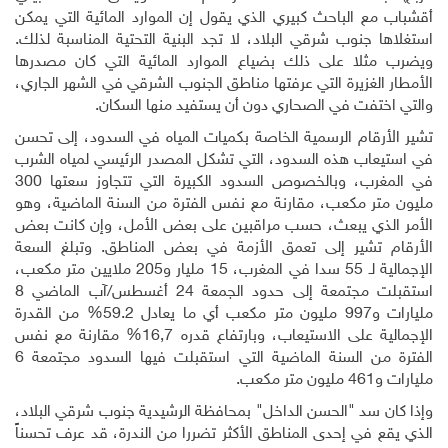
أقشباب مع الباحث كبيري الذي يقول إن الموارد المائية التي يمكن
استغلاها جنوب شرقي البلاد، لا تجد البنية التحتية المناسبة لذلك.
ويضرب مثلا على ذلك بضياع الموارد المائية التي كان مصدرها
الأمطار الغزيرة التي عرفتها مناطق الجنوب الشرقي في الشهر الجاري،
والتي اختفت في الصحاري دون أن يستفيد منها السكان
.
تشير الأرقام الرسمية الخاصة بكميات المياه في السدود، إلى تحسن
في استيعاب هذه السدود، التي تشكل المصدر الرئيسي لمياه الشرب
في المغرب، وبالخصوص السدود الكبيرة التي تتجاوز سعتها 300
مليون متر مكعب، مقارنة مع نفس الفترة من السنة الماضية، وهو
الأمر الذي يبعث، حسب مراقبين على بعض الأمل، وإن كانت بعض
الأرقام تشير إلى تعمق الأزمة في بعض المناطق. وتبلغ السعة
الإجمالية لـ 55 سدا في المغرب، 15 مليار و205 ملايين متر مكعب،
استقبلت مجتمعة إلى حدود الجمعة 24 أغسطس/آب الماضي 8
مليارات و997 مليون متر مكعب أي ما يعادل 59.2% من القدرة
الإجمالية على الاستيعاب، وبارتفاع قدره 16,7% مقارنة مع نفس
الفترة من السنة الماضية التي استقبلت فيها السدود مجتمعة 6
مليارات و461 مليون متر مكعب
.
وإذا كان سد "الحسن الداخل" بمحافظة الرشيدية جنوب شرقي البلاد،
الذي يقع في إحدى المناطق الأكثر تضررا من الندرة، قد عرف تحسناً