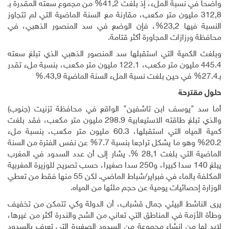
واضحا في نسبة الملء، إذ بلغت 41,2% من مجموع سعته المقدرة بـ
312,8 مليون متر مكعب، مقارنة مع السنة الماضية التي لم تتجاوز
النسبة فيها 23,2%، فإن الوضع في سد المنصور الذهبي، في
محافظة ورزازات المجاورة أكثر قتامة
.
وبلغت الكمية التي استقبلها سد المنصور الذهبي الذي تبلغ سعته
445.4 مليون متر مكعب، 122.1 مليون متر مكعب، بنسبة ملء تقدر
بـ27.4% في حين بلغت نسبة الملء السنة الماضية 43,9
%.
حلول مقترحة
أما سد "يوسف ابن تاشفين" الواقع في محافظة تزنيت (جنوب)
والذي تبلغ طاقته الاستيعابية 298.9 مليون متر مكعب، فقد بلغت
كمية المياه التي استقبلها، 60.3 مليون متر مكعب، بنسبة ملء
20.2% وهو ما يشكل تراجعا بنسبة 7.7% عن نفس الفترة من السنة
الماضية التي بلغت 28,1 %. يشار إلى أن عدد السدود في المغرب
يبلغ 140 سدا كبيرا، و250 سدا صغيرا، حسب تصريح للوزيرة المغربية
المكلفة بالماء في فبراير/شباط الماضي. لكن 55 منها فقط من تعطي
الوزارة إحصائيات يومية عن حجم ملئها من المياه
.
يرى الناشط البيئي جمال قشباب، أن الدولة وكي تتمكن من تخفيف
وطأة الأزمة في المناطق التي تعاني من الشح والندرة أكثر من غيرها،
لابد لها من إنشاء مجموعة من السدود الصغيرة التي تعرف بالسدود