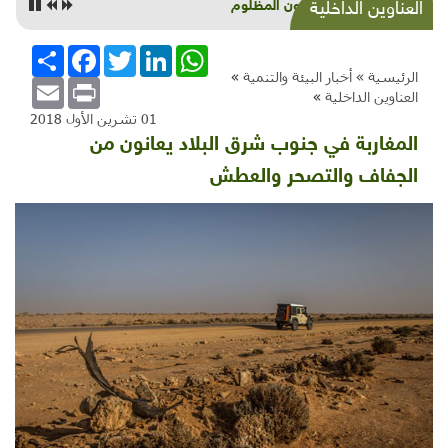
النايلون المظلوم
العناوين الداخلية
WhatsApp
LinkedIn
Twitter
Facebook
انشر
الرئيسية »
أخبار البيئة والتنمية
»
Email
Print
العناوين الداخلية
»
01 تشرين الأول 2018
المغاربة في جنوب شرق البلاد يعانون من
الجفاف والتصحر والعطش