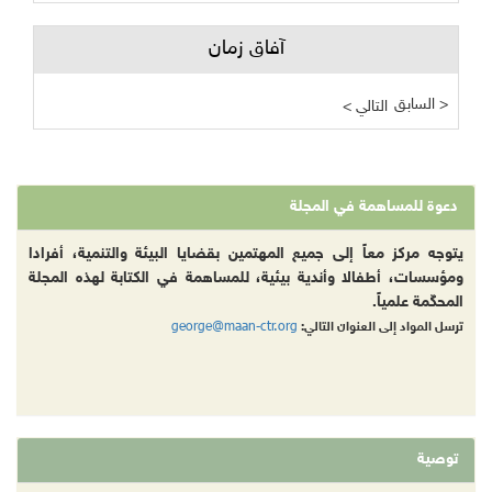
آفاق زمان
السابق >
< التالي
دعوة للمساهمة في المجلة
يتوجه مركز معاً إلى جميع المهتمين بقضايا البيئة والتنمية، أفرادا
ومؤسسات، أطفالا وأندية بيئية، للمساهمة في الكتابة لهذه المجلة
المحكّمة علمياً.
george@maan-ctr.org
ترسل المواد إلى العنوان التالي:
توصية