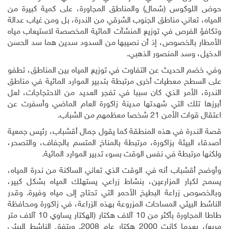
حوض اللوكوس (شمال) والمناطق المجاورة، على كمية كبيرة من
المياه، تعاني مناطق الجنوب الشرقي من الندرة، بل ومن غياب عدالة
وتكافؤ الفرص في توزيع المنشآت المائية المخصصة لاستيعاب مياه
الأمطار بالخصوص، إذ أن نصيبها من السدود سدين هما سد الحسن
الدخيل، وسد المنصور الذهبي
.
وفي خضم الحديث عن التفاوت في توزيع المياه بين المناطق، تطفو
على السطح معطيات أخرى مرتبطة بتدبير الموارد المائية في مناطق
الندرة، الأمر الذي كان سببا في تفجر العديد من الاحتجاجات، لعل
أبرزها تلك التي شهدتها مدينة زاكورة العام الماضي وأسفرت عن
اعتقال قوات الأمن 21 شخصا معظمهم من الشباب
.
قصة الندرة في هذه المنطقة كما يقول جمال أقشباب، رئيس جمعية
أصدقاء البيئة بزاكورة، مرتبطة بالمناخ المتسم بالجفاف، والتصحر،
ولكنها مرتبطة في نفس الوقت بسوء تدبير الموارد المائية
.
وأوضح أقشباب أنه في الوقت الذي تعاني الساكنة من ندرة المياه،
يسمح لكبار المزارعين، بنشاط زراعي يستهلك المياه بشكل كبير،
وبالخصوص زراعة البطيخ الأحمر التي تحتاج إلى مياه وفيرة. وقدر
الناشط البيئي المساحات المزروعة بهذه الزراعة، في زاكورة ومحافظة
طاطا المجاورة بأكثر من 10 آلاف هكتار (الهكتار يساوي 10 آلاف متر
مربع)، بعدما كانت 2000 هكتار عام 2008. ويتفق الناشط البيئي