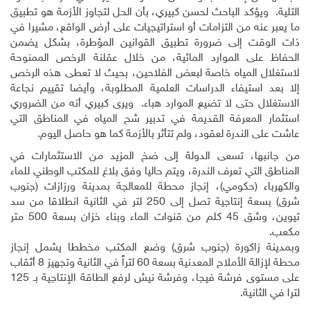
التلية
.
ويؤكد الباحث لحسن كبيري، بأن الحل لتجاوز الأزمة هو تطبيق
ما يعبر عنه من التزامات أو استراتيجيات على أرض الواقع، مشيرا في
ذات الوقت إلى ضرورة تطبيق القوانين المؤطرة، بشكل يضمن
الحفاظ على الموارد المائية، من خلال عقلنة الرخص الممنوحة
لاستغلال المياه خاصة لبعض الفلاحين، بحيث لا تعطى هذه الرخص
إلا بعد استيفاء الدراسات العلمية المطلوبة، وأيضا تقييم نجاعة
الاستغلال حتى لا تضيع الموارد هباء
.
ويرى كبيري أنه من الضروري
استثمار المعرفة القديمة في تدبير شح المياه في المناطق التي
عاشت على الندرة لعقود، ولم تتأثر بالأزمة كما هو حاصل اليوم
.
من جانبها، تسعى الدولة إلى ضخ المزيد من الاستثمارات في
المناطق التي تعرف الندرة، ويتم حاليا وفق بلاغ للمكتب الوطني للماء
والكهرباء (حكومي)، إنجاز محطة للمعالجة بمدينة ورزازات (جنوب
شرق) بسعة إنتاجية تصل إلى 250 لتر في الثانية انطلاقا من سد
تيوين، وشق 45 كلم من قنوات الماء وبناء خزان بسعة 500 متر
مكعب
.
وبمدينة زاكورة (جنوب شرق) وضع المكتب مخططا يشمل إنجاز
محطة لإزالة الأملاح المعدنية بسعة 60 لتراً في الثانية وتجهيز 8 أثقاب
على مستوى فرشة فيجا، وفرشة نيش لرفع الطاقة الإنتاجية بـ 125
لترا في الثانية
.