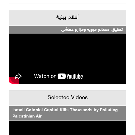
أفلام بيئية
تحقيق: مصانع مروية ومزارع عطشى
Selected Videos
Israeli Colonial Capital Kills Thousands by Polluting
Palestinian Air