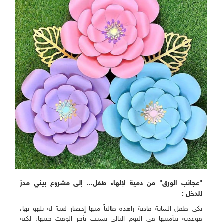
"عجائب الورق" من دمية لإلهاء طفل... إلى مشروع بيئي مدرّ
للدخل :
بكى طفل الشابة فادية زاهدة طالباً منها إحضار لعبة له يلهو بها،
فوعدته بتأمينها في اليوم التالي بسبب تأخر الوقت حينها، لكنه