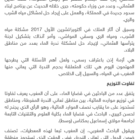
العثماني، وعدد من وزراء حكومته، جرى خلاله الحديث عن برنامج لبناء
سدود جديدة في المملكة، والعمل على إيجاد حل لمشاكل مياه الشرب
والري
.
وسبق أن أثار الملك في أكتوبر/تشرين الأول 2017 مشكلة مياه
الشرب، ومياه الري وسقي المواشي، وأمر آنذاك بتشكيل لجنة
يترأسها العثماني، لإيجاد حل لمشكلة ندرة الماء بعدد من مناطق
البلاد.
هي أزمة إذن باعتراف رسمي، ولعل أهم الأسئلة التي يطرحها
المهتمون اليوم هي تلك المتعلقة بحجم الندرة التي يعاني منها
المغرب في المياه، والسبيل إلى الخلاص
.
تفاوت التوزيع
يتفق عدد من الباحثين في قضايا الماء، على أن المغرب يعرف تفاوتا
في توزيع موارده المائية، بين مناطق تعاني الندرة المفرطة، ومناطق
تستحوذ على ما يقارب نصف الموارد المائية، وهو الرأي الذي يجنح له
لحسن كبيري، الباحث في قضايا الماء بكلية العلوم والتقنيات التابعة
لجامعة مولاي إسماعيل بمكناس (وسط).
ويقول الباحث المغربي، إن المغرب تبعا لهذه المعطيات، تصنف
ضمن الدول التي تعاني الندرة، ففي الوقت الذي تستحوذ منطقة