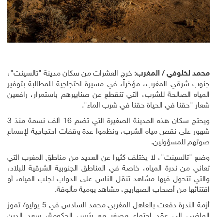
محمد لخلوفي / المغرب:
خرج العشرات من سكان مدينة "تالسينت"،
جنوب شرقي المغرب، مؤخراً، في مسيرة احتجاجية للمطالبة بتوفير
المياه الصالحة للشرب، التي تنقطع عن صنابيرهم باستمرار، رافعين
شعار "حقنا في الحياة حقنا في شرب الماء".
ويحتج سكان هذه المدينة الصغيرة التي تضم 16 ألف نسمة منذ 3
شهور على نقص مياه الشرب، ونظموا عدة وقفات احتجاجية لإسماع
صوتهم للمسؤولين
.
وضع "تالسينت"، لا يختلف كثيرا عن العديد من مناطق المغرب التي
تعاني من ندرة المياه، خاصة في المناطق الجنوبية الشرقية للبلاد،
والتي تتحول فيها مشاهد تنقل الناس على الدواب لجلب المياه، أو
اقتنائها من أصحاب الصهاريج، مشاهد يومية مألوفة
.
أزمة الندرة دفعت بالعاهل المغربي محمد السادس في 5 يوليو/ تموز
الماضي إلى عقد اجتماع مصغر مع رئيس الحكومة، سعد الدين