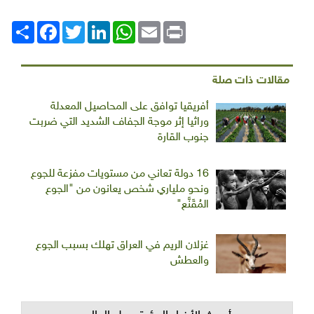
Print
Email
WhatsApp
LinkedIn
Twitter
انشر
Facebook
مقالات ذات صلة
أفريقيا توافق على المحاصيل المعدلة
وراثيا إثر موجة الجفاف الشديد التي ضربت
جنوب القارة
16 دولة تعاني من مستويات مفزعة للجوع
ونحو ملياري شخص يعانون من "الجوع
المُقَنَّع"
غزلان الريم في العراق تهلك بسبب الجوع
والعطش