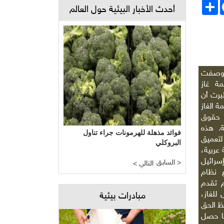
Face
انشر
أحدث الأخبار البيئية حول العالم
 وصفت
ة غاز
برت أن
 الغاز
حقوق
ة. هذه
فوائد مذهلة للهرمونات جراء تناول
لتعميق
البروكلي
 عربية،
رائيل
السابق >
< التالي
 نظام
 تقدم
للغاز،
مبادرات بيئية
ظ الحق
 حصل