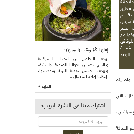
ملاحقة
معايير
طة لم
لتأسيس
 تنشر
ركها مع
لوثائق
ستفادة
إنتاج الكُمْبوسْت (السِباخ) :
الوعد
بهدف التخلص من النفايات المتراكمة
وبالتالي تحسين أحوالنا الصحية والبيئية،
وبهدف تحسين نوعية التربة وتخصيبها،
بإمكاننا إعادة استعمال ...
 ولم يتم
المزيد
انية "بريتيش غاز"، التي
اشترك معنا في النشرة البريدية
سرائيلي،
ع الشركة