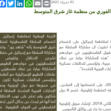
book
Twitter
LinkedIn
WhatsApp
Email
Print
01 حزيران 2021
 الفوري من منظمة غاز شرق المتوسط
اللجنة الوطنية لمقاطعة إسرائيل
 لمقاطعة إسرائيل على انضمام
انضمام السلطة الفلسطينية لمنظم
ة اعتبرت أن مشاركة السلطة مع
شرق المتوسط بأنه "شاهد زور". واعت
قوق الفلسطينيين في مواردهم
مشاركة السلطة مع إسرائيل في منظمة
 "هذه المشاركة عبارة عن غطاء
تشرعن الاحتلال وتقوض 
 عربية، وتؤسس لتحالفات عسكرية
الفلسطينيين في مواردهم الطبيعي
ت العربية المتحدة".
المشاركة عبارة عن غطاء فلسطيني 
علاقات التطبيع الإسرائيلية مع أنظمة
وتؤسس لتحالفات عسكرية تكون إس
الحكومة الفلسطينية صادقت في 30 يونيو/ حزيران 2020، على انضمامها إلى المنتدى،
في محورها مع دول أوروبية ومع
لكنها تغيبت عن المشاركة في حفل توقيع اتفاقية إطلاقه كمنظمة إقليمية، تضم 6 دول
الإمارات العربية المتحدة.
السلطة لم
شكاوى ولم تحتج على نهب الاحتلال 
كما أنها لم تبحث عن بدائل أخرى تحف
وتهدف المنظمة التي أعلن عن تأسيسها في يناير/كانون الثاني 2019، لإنشاء سوق إقليمية
الفلسطيني في الموارد الطبيعية
.
ما
، حسب ما جاء في وثائق التأسيس
.