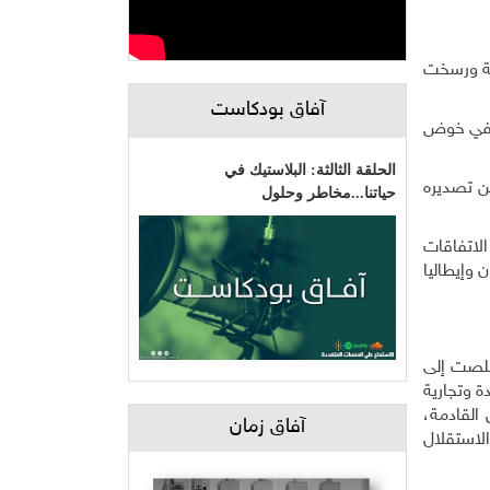
ية ورسخت
آفاق بودكاست
ت في خوض
الحلقة الثالثة: البلاستيك في
من تصديره
حياتنا...مخاطر وحلول
لاتفاقات
 وإيطاليا
خلصت إلى
ع غزة والمناطق المحتلة عام 48، وبكميات واعدة وتجارية
القادمة،
آفاق زمان
الاستقلال