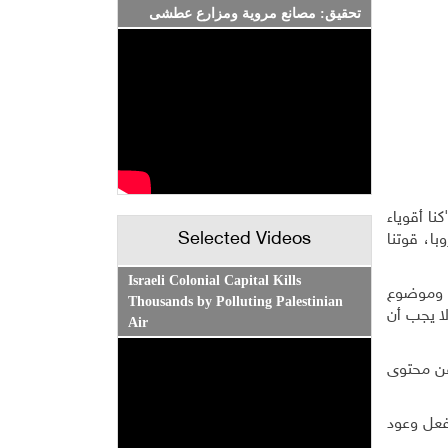
تحقيق: مصانع مروية ومزارع عطشى
ا أقوياء
Selected Videos
ا، قوتنا
Israeli Colonial Capital Kills
، وموضوع
Thousands by Polluting Palestinian
ا يجب أن
Air
عن محتوى
بفعل وعود