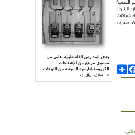
ح القضية
د البترول
ء شراكات
ن، سوريا،
بعض المدارس الفلسطينية تعاني من
مستوى مرتفع من الإشعاعات
انشر
Facebo
الكهرومغناطيسية المنبعثة من اللوحات
السابق >
الكهربائية
< التالي
 التي