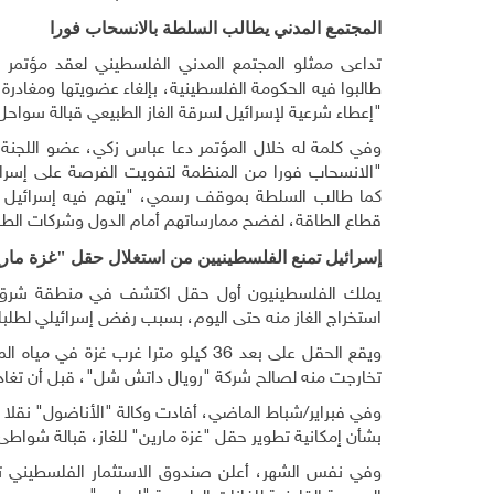
المجتمع المدني يطالب السلطة بالانسحاب فورا
تداعى ممثلو المجتمع المدني الفلسطيني لعقد مؤتمر
طالبوا فيه الحكومة الفلسطينية، بإلغاء عضويتها ومغاد
"إعطاء شرعية لإسرائيل لسرقة الغاز الطبيعي قبالة سواحل
وفي كلمة له خلال المؤتمر دعا عباس زكي، عضو اللجنة ا
"الانسحاب فورا من المنظمة لتفويت الفرصة على إسرائي
كما طالب السلطة بموقف رسمي، "يتهم فيه إسرائيل 
قطاع الطاقة، لفضح ممارساتهم أمام الدول وشركات الطاق
إسرائيل تمنع الفلسطينيين من استغلال حقل "غزة مار
يملك الفلسطينيون أول حقل اكتشف في منطقة شرق الم
استخراج الغاز منه حتى اليوم، بسبب رفض إسرائيلي لطلب
تخارجت منه لصالح شركة "رويال داتش شل"، قبل أن تغادر ه
وفي فبراير/شباط الماضي، أفادت وكالة "الأناضول" نقلا
بشأن إمكانية تطوير حقل "غزة مارين" للغاز، قبالة شواطئ
وفي نفس الشهر، أعلن صندوق الاستثمار الفلسطيني توقيع