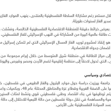
ل مستمر رغم مشاركة السلطة الفلسطينية بالمنتدى، بنهب الموارد الغاز
دير الغاز لسنوات طويلة.
ائط بعرض خرائط دقيقة للمنطقة الاقتصادية الفلسطينية الخالصة، وفشل
طاقة عالمية كبيرة من المشاركة في النهب الإسرائيلي للغاز الفلسطيني
.
ل هو إنقاذ لمشروع توريد الغاز المسال الإسرائيلي الذي لم تتمكن إسرائيل 
 لضمان جدواه الاقتصادية
.
إلى مركز للطاقة في منطقة شرق المتوسط من خلال إبرام مجموعة من ا
ى، الذي تحول لاحقاً إلى منظمة إقليمية تضم الأردن ومصر وقبرص واليونان
اقتصادي وسياسي
 في جامعة بيرزيت دراسة حول موارد البترول والغاز الطبيعي في فلسطين، 
حقيقة وجود موارد بترول وغاز طبيعي جديدة، تتوزع جغرافيا على الضفة الغربية وقطا
 ليتم توظيفها في بناء اقتصاد وطني فلسطيني قوي ونشط لمئات السنين 
مية والمساهمة في نقل دولة فلسطين من حالة التبعية للاحتلال إلى حالة 
سد السيادة الفلسطينية على الأرض.