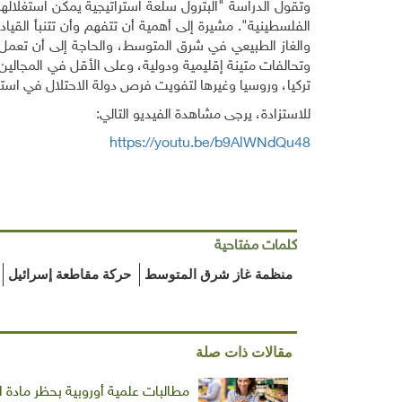
وتقول الدراسة "البترول سلعة استراتيجية يمكن استغلال
الفلسطينية". مشيرة إلى أهمية أن تتفهم وأن تتنبأ القياد
والغاز الطبيعي في شرق المتوسط، والحاجة إلى أن تعمل 
وتحالفات متينة إقليمية ودولية، وعلى الأقل في المجالين
تركيا، وروسيا وغيرها لتفويت فرص دولة الاحتلال في استن
للاستزادة، يرجى مشاهدة الفيديو التالي:
https://youtu.be/b9AlWNdQu48
كلمات مفتاحية
منظمة غاز شرق المتوسط
حركة مقاطعة إسرائيل
مقالات ذات صلة
مطالبات علمية أوروبية بحظر مادة ا