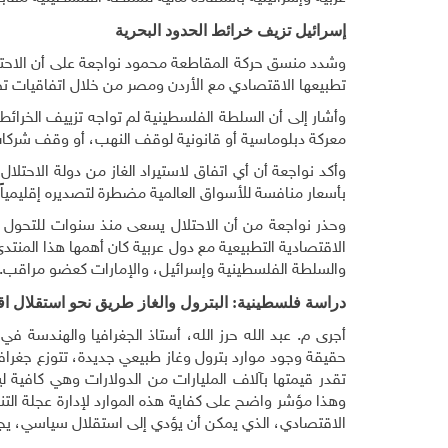
إسرائيل تزيف خرائط الحدود البحرية
وشدد منسق حركة المقاطعة محمود نواجعة على أن الاحتلا
تطبيعها الاقتصادي مع الأردن ومصر من خلال اتفاقيات تص
وأشار إلى أن السلطة الفلسطينية لم تواجه تزييف الخر
معركة دبلوماسية أو قانونية لوقف النهب، أو وقف شركات 
وأكد نواجعة أن أي اتفاق لاستيراد الغاز من دولة الاحتلا
بأسعار منافسة للأسواق العالمية مضطرة لتصديره إقليمياً
وحذر نواجعة من أن الاحتلال يسعى منذ سنوات للتحول 
الاقتصادية التطبيعية مع دول عربية كان أهمها هذا المنتد
والسلطة الفلسطينية وإسرائيل، والإمارات كعضو مراقب
.
دراسة فلسطينية: البترول والغاز طريق نحو استقلال 
أجرى م. عبد الله حرز الله، أستاذ الجغرافيا والهندسة
تقدر قيمتها بآلاف المليارات من الدولارات وهي كافية
وهذا مؤشر واضح على كفاية هذه الموارد لإدارة عجلة التن
الاقتصادي، الذي يمكن أن يؤدي إلى استقلال سياسي، يج