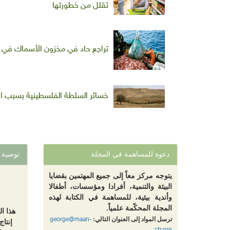
تقلل من خطورتها
تراجع حاد في مخزون الأسماك في ال
خسائر السلطة الفلسطينية بسبب احتلال ما يسمى
دعوة للمساهمة في المجلة
توصية
يتوجه مركز معاً إلى جميع المهتمين بقضايا
البيئة والتنمية، أفرادا ومؤسسات، أطفالا
وأندية بيئية، للمساهمة في الكتابة لهذه
المجلة المحكّمة علمياً.
هذا ا
george@maan-
ترسل المواد إلى العنوان التالي:
إنتاج
ctr.org