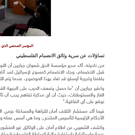
المؤتمر الصحفي الذي عق
تساؤلات عن سرية وثائق الانضمام الفلسطيني
من ناحيته، أكد مدير مؤسسة الحق شعوان جبارين أن التو
قبل الانضمام، وجاء الانضمام كمسوغ لإسرائيل لمد أناب
بقلمنا وتجربة أوسلو قد تعاد بهذا الموضوع، عندما يتم الت
واعتبر جبارين أن
"
ما حصل يضعف الحرب على الجبهة القانو
الغاز والمستوطنات، حيث أن أي مذكرة تفاهم يجب أن تأت
نوقع على أي اتفاقية
".
فيما أكد مستشار ائتلاف أمان للنزاهة والمساءلة عزمي
الأحكام الرئيسية لتأسيس المنتدى، وما هي أسس عمله و
وكشف الشعيبي عن اطلاع أمان على الوثائق غير المنشورة،
عربية وإسرائيلية باستفادة مالية للسلطة الفلسطينية مقاب