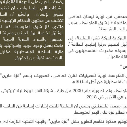
يضعف الحرب على الجبهة القانونية و
الشركات التي عليها واجب أن تحترم 
حقوق الإنسان. والمثير أن السل
 صحفي في نهاية نيسان الماضي
تكشف عن محتوى الأحكام الرئيسية 
رة منظمة غاز شرق المتوسط، بسبب
منتدى غاز شرق المتوسط، كما لم
 البحر المتوسط".
الوثائق الخاصة بهذا المنتدى ولم تشا
لمركزية لحركة فتح، السلطة، إلى
الجمهور والخبراء. السرية المريبة ل
ل لتصبح مركزا إقليميا للطاقة
"
.
جاءت بفعل وعود عربية وإسرائيلية با
بسرقة مقدرات الفلسطينيين في
مالية للسلطة الفلسطينية مقابل 
ة عالميا
"
.
بالبحث مستقبلاً عن الحقوق
.
ين"
توسط نهاية تسعينيات القرن الماضي، المعروف باسم "غزة مارين"،
ات فلسطينية من أجل استغلاله
.
ويقع الحقل على بعد 36 كيلو مترا غرب غزة في مياه المتوسط، وتم تطويره عام 2000 من طرف شركة الغاز البريط
ي الأخرى في 2018
.
 عن مصدر فلسطيني رسمي أن السلطة تلقت إشارات إيجابية من الجانب الإ
 قطاع غزة على البحر المتوسط
.
 مذكرة تفاهم لتطوير حقل "غزة مارين" والبنية التحتية اللازمة له، م