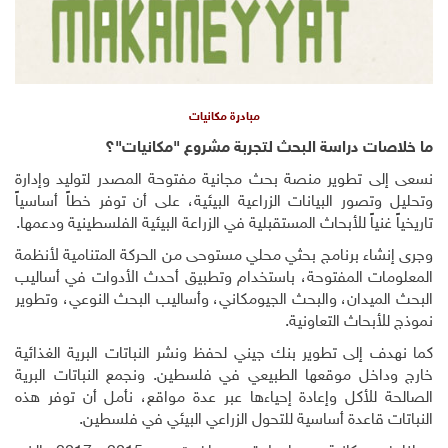
مبادرة مكانيات
ما خلاصات دراسة البحث لتجربة مشروع "مكانيات"؟
نسعى إلى تطوير منصة بحث مجانية مفتوحة المصدر لتوليد وإدارة
وتحليل وتصور البيانات الزراعية البيئية، على أن توفر خطاً أساسياً
تاريخياً غنياً للأبحاث المستقبلية في الزراعة البيئية الفلسطينية ودعمها.
وجرى إنشاء برنامج بحثي محلي مستوحى من الحركة المتنامية لأنظمة
المعلومات المفتوحة، باستخدام وتطبيق أحدث الأدوات في أساليب
البحث الميدان، والبحث الجيومكاني، وأساليب البحث النوعي، وتطوير
نموذج للأبحاث التعاونية.
كما نهدف إلى تطوير بنك جيني لحفظ ونشر النباتات البرية الغذائية
خارج وداخل موقعها الطبيعي في فلسطين. ونجمع النباتات البرية
الصالحة للأكل وإعادة إحياءها عبر عدة مواقع، نأمل أن توفر هذه
النباتات قاعدة أساسية للتحول الزراعي البيئي في فلسطين.