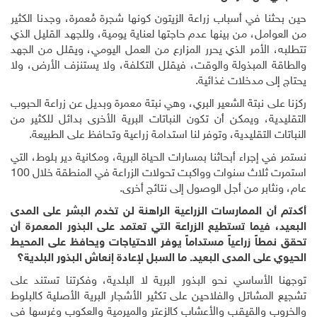
حين بحثنا في أسباب زراعة الزيتون كونها شجرة مُعمرة، وجدنا الكثير
من العوامل، من بينها عدم حاجتها لعناية يومية، وللجهد القليل الذي
تتطلبه، الأمر الذي يحرر المزارع من العمل اليومي، ويقلل من الجهد
والطاقة المبذولة والوقت، فيقلل التكلفة، ولا يستنزف الأرض، ولا
يحتاج إلى مدخلات غذائية.
ركزنا على نبتة الشعير البري، وهي نبتة معمرة وبديل عن زراعة الحبوب
التقليدية، ويمكن أن تكون النباتات البرية الأخرى بدائل للكثير من
النباتات التقليدية، وتوفر لنا استدامة زراعية وتحافظ على الطبيعة.
نستمر في إجراء أبحاثنا بمسارات الحياة البرية، ومكانية دير بلوط، التي
استمرت ثلاث سنوات وواكبت تحولات الزراعة في المنطقة خلال 100
عام، ونثابر من أجل الوصول إلى نتائج أخرى.
أكدتم أن الممارسات الزراعية الراهنة لن تخدم البشر على المدى
البعيد، فيما تستطيع الزراعة التي تعتمد على البذور المعمرة أن
تحقق نمطاً زراعياً مستداماً يوفر الاحتياجات ويحافظ على المحيط
الحيوي على المدى البعيد. ما السبل لإعادة إنعاش البذور البلدية؟
توجهنا الأساسي نحو البذور البرية لا البلدية، وفكرتنا تستند على
تشجيع المشاتل والفلاحين على تكثير الأشجار البرية الأصلية كالبلوط
والخروب والقيقب والأعشاب كالزعتر والميرمية والعكوب وغرسها في