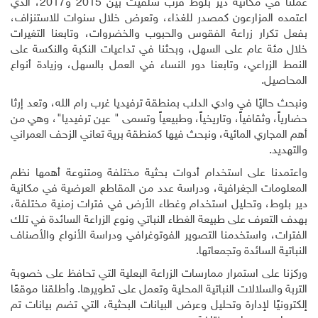
عملنا في مكانية دير بلوط قرب سلفيت بين 2015 و2017، الذي
اعتمده المزارعون كمصدر للغذاء، وتعرض خلال سنوات للاستنزاف،
بفعل تكرار زراعة الفقوس والحبوب والخضروات، وتابعنا التغيرات
خلال مئة عام على السهل، وبحثنا في تداعيات النكبة والنكسة على
النمط الزراعي، وتابعنا دور النساء في العمل بالسهل، وزيادة أنواع
المحاصيل.
ونبحث حاليًا في وادي الدلب بمنطقة ترفيديا غرب رام الله، وتعد إرثا
حضارياً، وثقافياً، وتاريخياً، وطبيعياً وتسمى " عين ترفيديا"، وهي من
أهم المجاري المائية، ونبحث فيها كمنطقة برية تعاني الزحف العمراني
والتهديد.
واعتمدنا على استخدام أدوات بحثية مختلفة ومتنوعة أهمها نظم
المعلومات الجغرافية، ودراسة عدد من المقاطع العرضية في مكانية
دير بلوط، وتحليل استخدام وغطاء الأرض في فترات زمنية مختلفة،
بهدف التعرف على طبيعة الغطاء النباتي ونوع الزراعة السائدة في تلك
الفترات، واستخدمنا التصوير الفوتوغرافي ودراسة الأنواع والأصناف
النباتية السائدة وتجمعاتها.
وركزنا على استمرار ممارسات الزراعة البعلية التي تحافظ على خصوبة
التربة والسلالات النباتية المحلية وتعمل على تطويرها. وأطلقنا موقعًا
إلكترونيًا لإدارة وتحليل وعرض البيانات البحثية، التي تضم بيانات تم