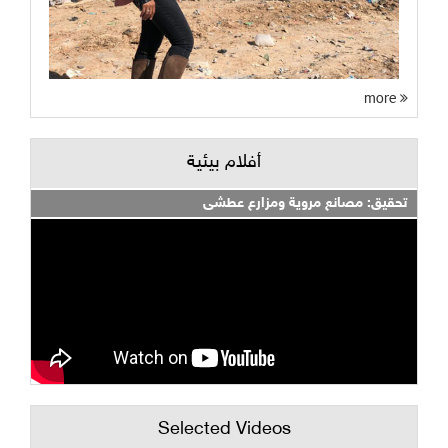
more
أفلام بيئية
تحقيق: مصانع مروية ومزارع عطشى
Selected Videos