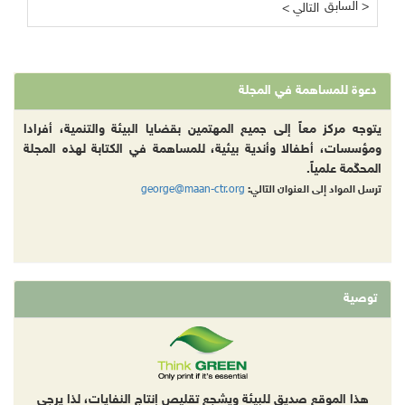
السابق >
< التالي
دعوة للمساهمة في المجلة
يتوجه مركز معاً إلى جميع المهتمين بقضايا البيئة والتنمية، أفرادا
ومؤسسات، أطفالا وأندية بيئية، للمساهمة في الكتابة لهذه المجلة
المحكّمة علمياً.
george@maan-ctr.org
ترسل المواد إلى العنوان التالي:
توصية
هذا الموقع صديق للبيئة ويشجع تقليص إنتاج النفايات، لذا يرجى