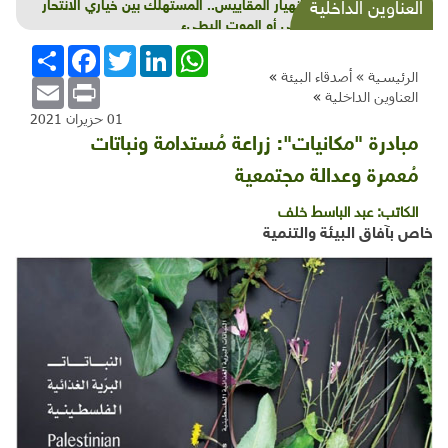
بعد انهيار المقاييس.. المستهلك بين خياري الانتحار
العناوين الداخلية
الجماعي أو الموت البطيء
WhatsApp
LinkedIn
Twitter
Facebook
انشر
الرئيسية »
أصدقاء البيئة
»
Email
Print
العناوين الداخلية
»
01 حزيران 2021
مبادرة "مكانيات": زراعة مُستدامة ونباتات
مُعمرة وعدالة مجتمعية
الكاتب:
عبد الباسط خلف
خاص بآفاق البيئة والتنمية