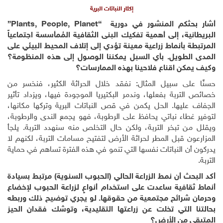
إكثار النباتات البرية
أشار بحثكم المنشور في دورية “
Plants, People, Planet
”
البريطانية، إلى أهمية تفكيك البنى الثقافية المُمأسسة اجتماعياً
المرتبطة بأنماط زراعية معينة تؤدي إلى إتلاف المحيط البيئي على
المدى الطويل. بأي السبل يمكننا الوصول إلى هذه المنظومة؟
وكيف يمكن اقناع فلاحينا بهذه الممارسات؟
حسنًا على سبيل المثال: نفقد خلال الحراثة الكثير، فنخسر من
خصائص التربة بفعلها، وندمر البكتيريا الموجودة فيها، ويزداد تأثير
الجفاف عليها. الحل يكمن في قص النباتات البرية وتركها مكانها،
لتوفير غطاء نباتي يحافظ على الرطوبة، فهو يجمع الندى والرطوبة،
ويقلل من تبخر التربة، ولكن حال التخلص منه سنهدد التربة. يلجأ
المزارعون قبل المطر لحراثة الأرض لتفتيح مسامات التربة، لكنهم لا
يدركون أن النباتات نفسها التي تنمو في هذه الفترة تساهم في حماية
التربة.
أكد البحث أن نمط الزراعة الحالي (الحبوب السنوية) مرتبط بسيادة
أنماط ثقافية ساعدت على استخدام أنواعٍ لزراعة الحبوب لإخضاع
وحرمان شرائح مجتمعية من حقوقها. لو يجري توضيح ذلك وربطه
بحالتنا التي تخلت عن زراعتها التقليدية، وتوشك فقدان الحيز
المتبقي من الأرض؟