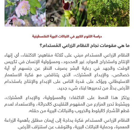
دراسة التنوع الكبير في النباتات البرية الفلسطينية
ما هي مقومات نجاح النظام الزراعي المُستدام؟
النظام الزراعي المستدام مبني على ثلاثة مفاهيم: الاكتفاء، أي إنهاء
الإنتاج واستخراج الموارد غير المحدود، ومسؤولية الإنسان في تكريس
الوقت والجهد في رعاية البشر بصرف النظر عن جنسهم أو أية
خصائص، والإبداع المشترك، الذي يتناقض مع فكرة الاستعمار
الاستيطاني ويؤكد على قدرة الناس على الإبداع والإنتاج باستخدام
الأرض بدلاً من تدميرها لبناء شيء جديد.
يرتكز هذا النمط على الاكتفاء؛ والمسؤولية، والإبداع المشترك،
ويشترط تحرر المزارع من المفهوم التقليدي كالحراثة، والاستعداد لعدم
قطع الأشجار كالبلوط والخروب والنباتات البرية من حقله.
النظام الزراعي المستدام فكرة بحاجة إلى إيمان مطلق بأهمية الزراعة
المعمرة، وحماية النباتات البرية، والتوقف عن استنزاف الأرض.