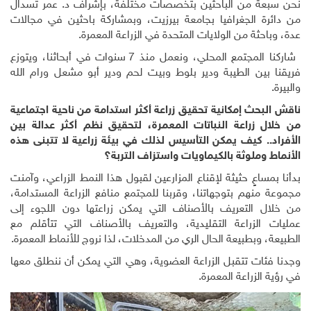
نحن سبعة من الباحثين بتخصصات مختلفة، بإشراف د. عمر تسدال
من دائرة الجغرافيا بجامعة بيرزيت، وبمشاركة باحثين في مجالات
عدة، وباحثة من الولايات المتحدة في الزراعة المعمرة.
شاركنا المجتمع المحلي، ونعمل منذ 7 سنوات في أبحاثنا، ويتوزع
فريقنا بين الطيبة ودير بلوط وبيت لحم ودير أبو مشعل ورام الله
والبيرة.
ناقش البحث إمكانية تحقيق زراعة أكثر استدامة من ناحية اجتماعية
من خلال زراعة النباتات المعمرة، لتحقيق نظم أكثر عدالة بين
الأفراد.. كيف يمكن التأسيس لذلك في بيئة زراعية لا تتبنى هذه
الأنماط وملوثة بالكيماويات واستزاف التربة؟
بدأنا بمساعٍ حثيثة لإقناع المزارعين لقبول هذا النمط الزراعي، وآمنت
مجموعة منهم بتوجهاتنا، وقربنا للمجتمع منافع الزراعة المستدامة،
من خلال التعريف بالأصناف التي يمكن زراعتها دون اللجوء إلى
عمليات الزراعة التقليدية، والتعريف بالأصناف التي تتأقلم مع
الطبيعة، وبطبيعة الحال الري من المدخلات، لذا نروج للأنماط المعمرة.
وجدنا فئات تتقبل الزراعة العضوية، وهي التي يمكن أن ننطلق معها
في رؤية الزراعة المعمرة.