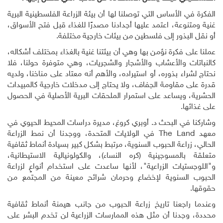
الفكرة في الأساس التي توصلنا لها أن بيئة الزراعة الفلسطينية البرية
غنية ومتنوعة، اعتمد عليها أجدادنا مصدرًا للغذاء قبل فتح الأسواق،
أو نقل البذور إلى فلسطين من بيئات خارجية مختلفة.
عملنا على فكرة نؤمن بها وهي أن بيئتنا غنية بالغذاء بمختلف أشكاله،
كالنباتات والأعشاب والأشجار والشجريات، وهي متوفرة حولنا، فلا
نحتاج لشراء بذوره، أو استيراده، والأهم أنه معتاد على مناخنا، ولديه
قدرة على مقاومة الجفاف، ولا يحتاج إلى مدخلات خارجية كالمبيدات
الحشرية، ويساعد على استمرار الملحقات البرية الأصلية في الحصول
على غذائها.
وشاركنا في البحث د. أوبري كروغ، مديرة دراسات المحيط الحيوي في
معهد
The Land
في الولايات المتحدة، ووجدنا أن نمط الزراعة
الحالي، زراعة الحبوب السنوية، مرتبط بشكل كبير بسيادة أنماط ثقافية
متعلقة بالمسوجينية (كره النساء)، والكولونيالية الاستيطانية،
و"اللوجستيات الزراعية"، لأنها ساعدت على استخدام أنواعٍ لزراعة
الحبوب السنوية لإخضاع وحرمان شرائح معينة من المجتمع من
حقوقها.
وعندما راجعنا تاريخ زراعة الحبوب من جانب هيمنة أنماط ثقافية
محددة، وجدنا أن مثل هذه الممارسات الزراعية لن تخدم البشر على