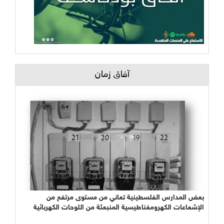
آفاق زمان
بعض المدارس الفلسطينية تعاني من مستوى مرتفع من
بعد أن استنزفته ودمرته: إسرائيل تخترع مشاريع "إصلاح بيئي"
لنهر الأردن وتضم إليها أردنيين وفلسطينيين
الإشعاعات الكهرومغناطيسية المنبعثة من اللوحات الكهربائية