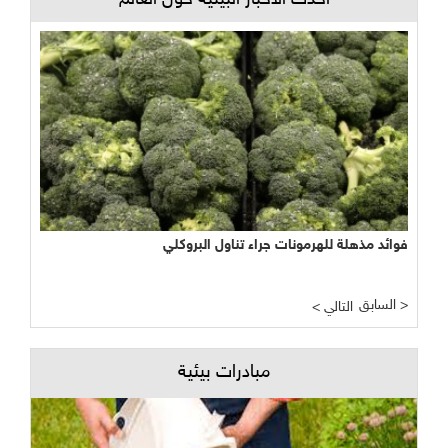
أحدث الأخبار البيئية حول العالم
فوائد مذهلة للهرمونات جراء تناول البروكلي
نجاح مبشر وواعد لتجربة الأراضي الرطبة المصطنعة في معالجة
المياه
السابق >
< التالي
مبادرات بيئية