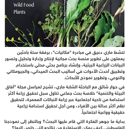
تنشط ماري دعيق في مبادرة "مكانيات"، برفقة ستة باحثين
يعملون
على تطوير منصة بحث مجانية لإنتاج وإدارة وتحليل وتصور
البيانات الزراعية البيئية، وإنشاء برنامج بحثي محلي باستخدام
وتطبيق أحدث الأدوات في أساليب البحث الميداني، والجيومكاني
والنوعي، وتطوير نموذج للأبحاث.
في حوار شائق مع
الباحثة الشابة ماري، تشرح لمراسل مجلة "آفاق
البيئة والتنمية" خلاصة بحث جماعي تناول سبل تحقيق زراعة أكثر
استدامة من ناحية اجتماعية عبر زراعة النباتات المعمرة، لتحقيق
نظم أكثر عدالة بين الأفراد، ومن أجل تحقيق استدامة زراعية
حقيقية وواعية اجتماعياً.
بداية ما جوهر الفكرة التي قام عليها البحث؟ وبالنظر إلى نموذجنا
الفلسطيني كيف يمكن الاستفادة من نتائجه التي خلص إليها؟