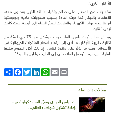
الأبقار الأخرى".
فقد بات من الصعب على صالح وأفراد عائلته الذين يعملون معه،
الاهتمام بالأبقار كما جرت العادة بسبب صعوبات مادية ولوجستية
أبرزها عدم توافر الكهرباء والمازوت لضخّ المياه إلى أرضه حيث كانت
ترعى أبقاره.
ويقول صالح "بات تأمين العلف وحده يشكل نحو 75 في المئة من
تكاليف تربية الأبقار، ما أدى إلى ارتفاع أسعار المنتجات الحيوانية في
الأسواق، وهو ما يؤثر على مائدة الناس، إذ بات أكل اللحوم مكلفاً
للغاية". ويضيف "وصل الغلاء حتى إلى الحليب واللبن والجبنة".
Print
Email
WhatsApp
LinkedIn
Twitter
انشر
Facebook
مقالات ذات صلة
الاحتباس الحراري وتغيّر المناخ: كوارث تهدد
بإعادة تشكيل شواطئ العالم…