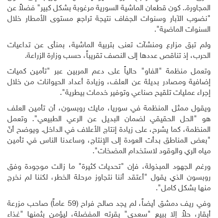
المجاورة.. كون قطعان الماشية السورية مرغوبة بشكل كبير" فضلاً عن
"نضوب الآبار وسنوات الجفاف نتيجة تراجع مستوى الأمطار خلال
السنوات الماضية".
ولم تبق مزارع ومنشآت تعنى بتربية الماشية، بمنأى عن تداعيات
الحرب، إذ تناقص عددها إلى النصف تقريباً، حسب وزارة الزراعة.
وتعمل منظمة "الفاو" حالياً على دعم المربين عبر "تأمين كميات
إضافية ومصادر بديلة عن العلف، وزيادة أعداد الحيوانات من خلال
إجراء عمليات تلقيح صناعي وتوفير خدمات بيطرية".
ويقول ممثل المنظمة في سوريا، مايك روبسون، أن تأمين العلف
هو "الحل الحقيقي لضمان البديل عن الرعي الطبيعي". وتعمل
المنظمة، كما يشرح، على زيادة إنتاج الأعلاف في الداخل. ويوضح أنّ
"بعض المناطق بدأت العودة إلى الإنتاج، وساعدنا الناس في تأمين
مياه الري والوقود لاستخدام المضخات".
ورغم الجهود المبذولة، فإن "تحديات كثيرة" ما زالت موجودة وفق
روبسون الذي يقول "أعتقد أننا نتجاوز مرحلة الخطر، لكننا لم نخرج
منها بشكل كامل".
وفي ريف دمشق أيضاً، لم يجد صالح فراح (59 عاماً) صاحب مزرعة
أبقار، حلاً إلا ببيع "سعدى" بقرته المفضلة، ليؤمن بثمنها "غذاء