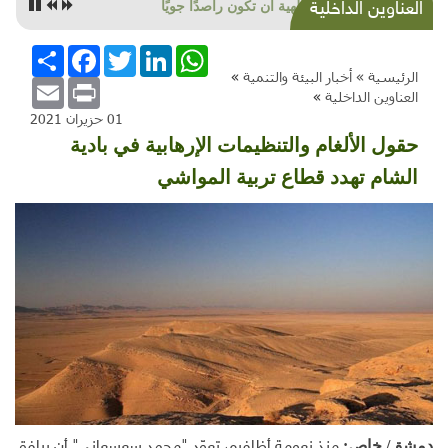
العناوين الداخلية
بعد انهيار المقاييس.. المستهلك بين خياري الانتحار
الجماعي أو الموت البطيء
WhatsApp
LinkedIn
Twitter
Facebook
انشر
الرئيسية »
أخبار البيئة والتنمية
»
Email
Print
العناوين الداخلية
»
01 حزيران 2021
حقول الألغام والتنظيمات الإرهابية في بادية
الشام تهدد قطاع تربية المواشي
دمشق/ خاص:
منذ نعومة أظافره، تعوّد "محمد سعسعاني" أن يرافق