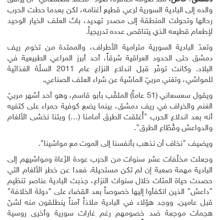
والده إلى البادية السورية لرعي قطيع أغنامه، لكن بعدما حطت الحرب
رحالها وتحولت المنطقة إلى مصدر تهديد، باتَ العلف الخيار الوحيد
لإطعام قطيعه الذي يتناقص عدده تدريجياً.
وتعدّ البادية السورية مترامية الأطراف، والممتدة من تخوم ريف
دمشق حتى الحدود العراقية شرقاً، أحد أبرز المراعي الطبيعية في
البلاد. وكانت توفّر قبل اندلاع النزاع عام 2011 السلّة الغذائية
للمواشي، وتغني مربيّ الماشية عن شراء العلف الصناعي.
ويقول سعسعاني (51 عاماً) الملقّب بأبو قاسم، وهو أحد أشهر مربيّ
الغنم والخراف في ريف دمشق، بينما يضع كوفية حمراء على كتفيه
أنه بعد اندلاع الحرب "أُغلقت الطرق أمامنا (…) وبتنا نخشى الألغام
والدواعش وقُطّاع الطرق".
ويضيف "نخاف أن نذهب بأنفسنا إلى الموت مع مواشينا".
وجعلت مخلّفات عشر سنوات من الحرب عودة الرُعاة ومواشيهم إلى
البادية مهمة صعبة إن لم تكن مستحيلة. فعدا عن خطر الألغام التي
حصدت حياة المئات خلال سنوات النزاع، جذبت البادية عناصر تنظيم
"داعش" الذين انكفأوا إليها خصوصاً بعد القضاء على "دولة الخلافة"
قبل عامين. ووجد هؤلاء في البادية ملاذاً آمناً ينطلقون منه لشنّ
هجمات موجعة ضد خصومهم رغم غارات سورية وأخرى روسية