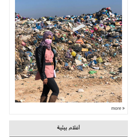
more
أفلام بيئية