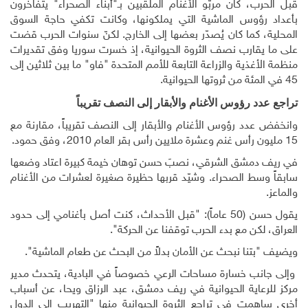
قبل الحرب، كان مربّو الأغنام الملقبين بـ"أبناء الصحراء" يتفاخرون
بأعداد رؤوس الماشية التي يملكونها، وكانت تكفي حاجة السوق
المحلية، كما كان يُصدّر بعضها إلى الخارج. لكنّ سنوات الحرب قضت
على ما يقارب نصف الثروة الحيوانية، إذ خسرت سوريا وفق تقديرات
منظمة الأغذية والزراعة التابعة للأمم المتحدة "فاو" ما بين ثلاثين إلى
45 في المئة من ثروتها الحيوانية.
تراجع عدد رؤوس الأغنام والأبقار إلى النصف تقريباً
وانخفض عدد رؤوس الأغنام والأبقار إلى النصف تقريباً، مقارنة مع
15 مليون رأس غنم وعشرة ملايين رأس بقر العام 2010، وفق حمود.
في ريف دمشق الشرقي، نصبَ حسن توهان خيمة كبيرة اعتاد وضعها
سابقاً وسط الصحراء. وشيّد قربها حظيرة صغيرة لعشرات من الأغنام
والماعز.
يقول حسن (50 عاماً): "قبل الأحداث، كنت أصل بأغنامي إلى حدود
العراق، لكن مع بدء الحرب توقفنا عن الحركة".
ويضيف "بتنا نبحث عن الأمان بدلاً من البحث عن طعام الماشية".
وإلى جانب خسارة مساحات الرعي خصوصاً في البادية، يتحدث مدير
مركز للرعاية الحيوانية في ريف دمشق، عبد الرزاق ويحا، عن أسباب
أخرى ساهمت في تراجع الثروة الحيوانية منها "التهريب إلى الدول