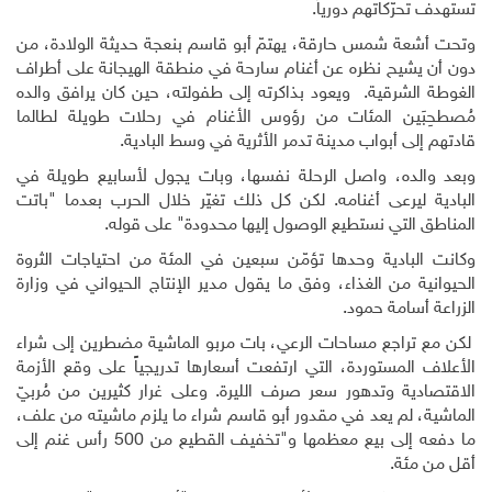
تستهدف تحرّكاتهم دورياً.
وتحت أشعة شمس حارقة، يهتمّ أبو قاسم بنعجة حديثة الولادة، من
دون أن يشيح نظره عن أغنام سارحة في منطقة الهيجانة على أطراف
الغوطة الشرقية. ويعود بذاكرته إلى طفولته، حين كان يرافق والده
مُصطحِبَين المئات من رؤوس الأغنام في رحلات طويلة لطالما
قادتهم إلى أبواب مدينة تدمر الأثرية في وسط البادية.
وبعد والده، واصل الرحلة نفسها، وبات يجول لأسابيع طويلة في
البادية ليرعى أغنامه. لكن كل ذلك تغيّر خلال الحرب بعدما "باتت
المناطق التي نستطيع الوصول إليها محدودة" على قوله.
وكانت البادية وحدها تؤمّن سبعين في المئة من احتياجات الثروة
الحيوانية من الغذاء، وفق ما يقول مدير الإنتاج الحيواني في وزارة
الزراعة أسامة حمود.
لكن مع تراجع مساحات الرعي، بات مربو الماشية مضطرين إلى شراء
الأعلاف المستوردة، التي ارتفعت أسعارها تدريجياً على وقع الأزمة
الاقتصادية وتدهور سعر صرف الليرة. وعلى غرار كثيرين من مُربيّ
الماشية، لم يعد في مقدور أبو قاسم شراء ما يلزم ماشيته من علف،
ما دفعه إلى بيع معظمها و"تخفيف القطيع من 500 رأس غنم إلى
أقل من مئة.