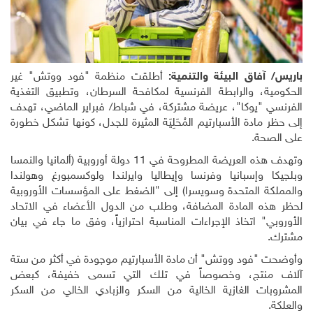
باريس/ آفاق البيئة والتنمية:
أطلقت منظمة "فود ووتش" غير
الحكومية، والرابطة الفرنسية لمكافحة السرطان، وتطبيق التغذية
الفرنسي "يوكا"، عريضة مشتركة، في شباط/ فبراير الماضي، تهدف
إلى حظر مادة الأسبارتيم المُحَلِيَة المثيرة للجدل، كونها تشكل خطورة
على الصحة.
وتهدف هذه العريضة المطروحة في 11 دولة أوروبية (ألمانيا والنمسا
وبلجيكا وإسبانيا وفرنسا وإيطاليا وايرلندا ولوكسمبورغ وهولندا
والمملكة المتحدة وسويسرا) إلى "الضغط على المؤسسات الأوروبية
لحظر هذه المادة المضافة، وطلب من الدول الأعضاء في الاتحاد
الأوروبي" اتخاذ الإجراءات المناسبة احترازياً، وفق ما جاء في بيان
مشترك.
وأوضحت "فود ووتش" أن مادة الأسبارتيم موجودة في أكثر من ستة
آلاف منتج، وخصوصاً في تلك التي تسمى خفيفة، كبعض
المشروبات الغازية الخالية من السكر والزبادي الخالي من السكر
والعلكة.