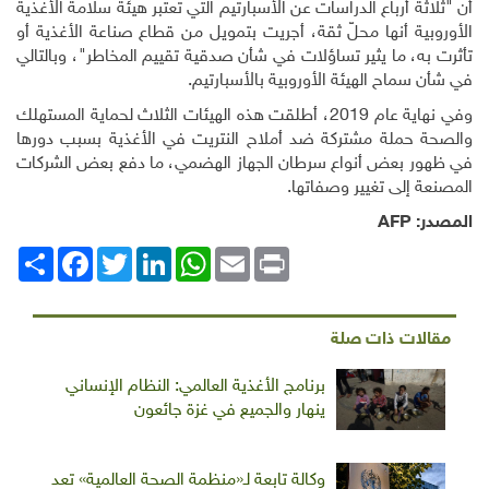
أن "ثلاثة أرباع الدراسات عن الأسبارتيم التي تعتبر هيئة سلامة الأغذية
الأوروبية أنها محلّ ثقة، أجريت بتمويل من قطاع صناعة الأغذية أو
تأثرت به، ما يثير تساؤلات في شأن صدقية تقييم المخاطر"، وبالتالي
في شأن سماح الهيئة الأوروبية بالأسبارتيم.
وفي نهاية عام 2019، أطلقت هذه الهيئات الثلاث لحماية المستهلك
والصحة حملة مشتركة ضد أملاح النتريت في الأغذية بسبب دورها
في ظهور بعض أنواع سرطان الجهاز الهضمي، ما دفع بعض الشركات
المصنعة إلى تغيير وصفاتها.
المصدر:
AFP
Print
Email
WhatsApp
LinkedIn
Twitter
انشر
Facebook
مقالات ذات صلة
برنامج الأغذية العالمي: النظام الإنساني
ينهار والجميع في غزة جائعون
وكالة تابعة لـ«منظمة الصحة العالمية» تعد