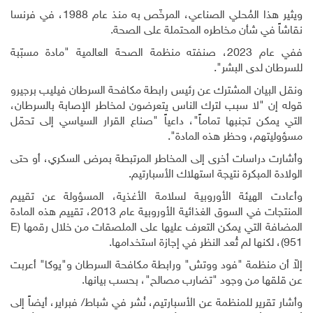
ويثير هذا المُحلي الصناعي، المرخّص به منذ عام 1988، في فرنسا
نقاشاً في شأن مخاطره المحتملة على الصحة.
ففي عام 2023، صنفته منظمة الصحة العالمية "مادة مسبّبة
للسرطان لدى البشر".
ونقل البيان المشترك عن رئيس رابطة مكافحة السرطان فيليب برجيرو
قوله إن "لا سبب لترك الناس يتعرضون لمخاطر الإصابة بالسرطان،
التي يمكن تجنبها تماماً"، داعياً "صناع القرار السياسي إلى تحمّل
مسؤوليتهم، وحظر هذه المادة".
وأشارت دراسات أخرى إلى المخاطر المرتبطة بمرض السكري، أو حتى
الولادة المبكرة نتيجة استهلاك الأسبارتيم.
وأعادت الهيئة الأوروبية لسلامة الأغذية، المسؤولة عن تقييم
المنتجات في السوق الغذائية الأوروبية عام 2013، تقييم هذه المادة
المضافة التي يمكن التعرف عليها على الملصقات من خلال رقمها (
E
951
)، لكنها لم تُعد النظر في إجازة استخدامها.
إلاّ أن منظمة "فود ووتش" ورابطة مكافحة السرطان و"يوكا" أعربت
عن قلقها من وجود "تضارب مصالح"، بحسب بيانها.
وأشار تقرير للمنظمة عن الأسبارتيم، نُشر في شباط/ فبراير، أيضاً إلى