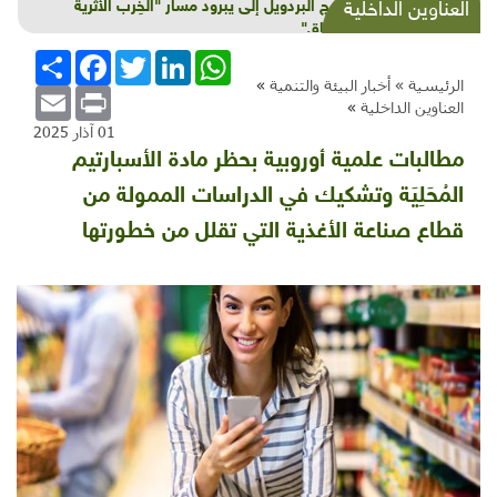
من برج البردويل إلى يبرود مسار "الخِرب الأثرية
العناوين الداخلية
والسماق"
WhatsApp
LinkedIn
Twitter
Facebook
انشر
الرئيسية »
أخبار البيئة والتنمية
»
Email
Print
العناوين الداخلية
»
01 آذار 2025
مطالبات علمية أوروبية بحظر مادة الأسبارتيم
المُحَلِيَة وتشكيك في الدراسات الممولة من
قطاع صناعة الأغذية التي تقلل من خطورتها