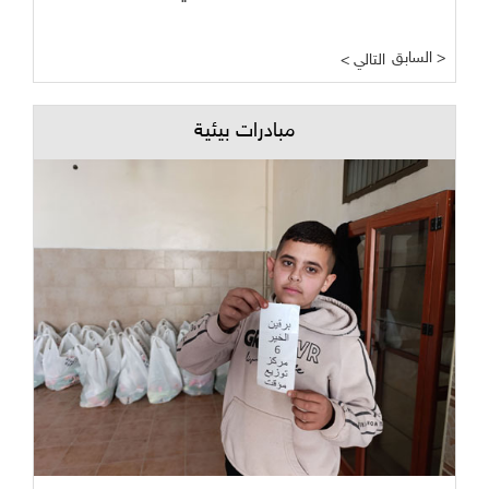
السابق >
< التالي
مبادرات بيئية