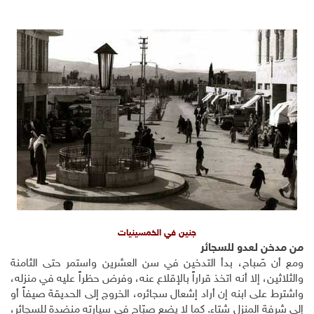
جنين في الخمسينيات
من مدخن لعدو للسجائر
ومع أن صّباح، بدأ التدخين في سن العشرين واستمر حتى الثامنة
والثلاثين، إلا أنه اتخذ قراراً بالإقلاع عنه، وفرض حظراً عليه في منزله،
واشترط على ابنه إن أراد إشعال سجائره، الخروج إلى الحديقة صيفاً أو
إلى شرفة المنزل شتاء. كما لا يضع صبّاح في سيارته منضدة للسجائر،