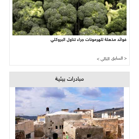
فوائد مذهلة للهرمونات جراء تناول البروكلي
السابق >
< التالي
مبادرات بيئية