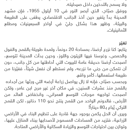
ولا يسمح بالتدخين داخل صيدليته.
ووفق صبّاح، الذي أبصر النور في 10 أيلول 1955، فإن مشهد
المدينة بدأ يتغير حين أخذ الجانب الاقتصادي يطغى على الطبيعة
والبيئة، وظهر هذا بشكل جليّ في أواخر السبعينيات ومطلع
الثمانينيات.
تغيّر
يتابع: كنا نزرع أرضنا، بمساحة 20 دونماً، ولمدة طويلة بالقمح والفول
والحمص، وغرسنا فيها الزيتون واللوز، وحين بدأت المدينة تتوسع،
أصبحت أرضنا حديقة عامة للبيوت التي أحاطتها من كل جانب، دون
أن نتمكن من جني ما نزرعه، ولم نستطع أن نفعل شيئاً، فغيّرنا من
طبيعة استعمالها، كأمر واقع.
وبحسب صبّاح، فإنه لا زال يواصل زراعة أرضه التي ورثها عن أجداده
بالقمح منذ عشرات السنين، في مكان آخر غير مرج ابن عامر، ولكن
أصبحت تواجهه موجات التوسع العمراني، وانخفاض العائد من
الأرض، فالدونم الواحد من القمح ينتج نحو 110 دنانير، لكن القمح
التركي يُباع بـ80 ديناراً!
ويرى أن الحل يكمن بوجود جهة قادرة على تنظيم البناء في الأراضي
الزراعية، فتزيد من المساحات المسموح لأصحابها ببناء المنازل عليها،
وتوازن بين احتياجات التوسع والزيادة السكانية والأراضي المتاحة.