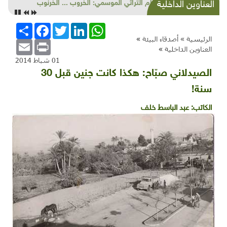
الطعام التراثي الموسمي: الخروب ... الخرنوب
العناوين الداخلية
WhatsApp
LinkedIn
Twitter
Facebook
انشر
الرئيسية »
أصدقاء البيئة
»
Email
Print
العناوين الداخلية
»
01 شباط 2014
الصيدلاني صبّاح: هكذا كانت جنين قبل 30
سنة!
الكاتب:
عبد الباسط خلف