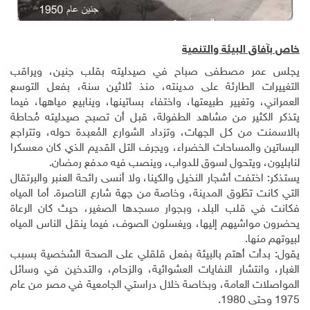
خاص بآفاق البيئة والتنمية
يجلس عمر مصطفى صباح في صيدليته بقلب جنين، ويراقب
التغييرات الطارئة على مدينته، منذ ثلاثين سنة، بفعل التوسع
العمراني، وتغيير طبيعتها، واختفاء بساتينها، وينابيع مياهها، فيما
يتذكر الكثير من مشاهد الطفولة، قبل أن تصبح صيدليته مُحاطة
بالاسمنت من كل الجهات، وتزداد الشوارع المُعبدة حوله، وتتراجع
البساتين والمساحات الخضراء، ويجرف التل القديم الذي كان معسكرا
لنابليون، ويتحول لسوق للدواب، وينصب فيه مدفع رمضان.
يستذكر: اختفت أشجار النخيل والكينا، ولا أنسى رائحة العنبر والبرتقال
التي كانت تطّوق المدينة، وخاصة من جهة شارع الناصرة. أما المياه
فكانت في قلب البلد، وبجوار مسجدها الصغير، حيث كان الرعاة
يحضرون مواشيهم إليها، ويغسلون الصوف، فيما ينقل الناس المياه
لبيوتهم منها.
يقول: بدأت أهتم بالبيئة بفعل قلقلي على الصحة الشخصية بسبب
الغبار، وانتشار النفايات العشوائية، والزحام، والتدخين في وسائل
المواصلات العامة، وبخاصة خلال دراستي الجامعية في مصر من عام
1975 وحتى 1980.