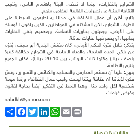
الشوارع بالنفايات، بينما لا تحظى البيئة باهتمام الناس، وتغيب
الثقافة البيئية عن تصرفات الغالبية العظمى منهم.
يتابع: أظن أن عمال النظافة في مدننا يستطيعون السيطرة على
تنظيف الشوارع، لكن المشكلة في المواطنين، الذين يلقون الأوساخ
على الأرض، ويعبثون بحاويات القمامة، وبعضهم يلقي النفايات
بجانبها، أو يضع فيها نفايات سائلة.
يتذكر: خلال فترة الحكم الأردني، كان مفتش البلدية أبو سيف، يٌغرّم
من يلقي المياه العادمة، والمياه الرمادية في الشوارع مخالفة كبيرة
بنصف دينار( وقتها كانت الرواتب بين 10-20 ديناراً)، فكان الجميع
يلتزم بالنظافة.
ينهي: علينا أن نستثمر المدارس والمساجد والكنائس والأسواق، ونمرّر
فكرة لأبنائنا أن نظافة بيئتنا ليست واجب عمال النظافة، وإنما مهمة
شخصية لكل واحد منا، وهذا النمط في التفكير أيضاً بحاجة لقانون
وفرض غرامات.
aabdkh@yahoo.com
Print
Email
WhatsApp
LinkedIn
Twitter
انشر
Facebook
مقالات ذات صلة