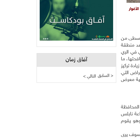
الأغوار
لوسطى من
عد منطقة
 في الري
فحتها، ما
آفاق زمان
ادة تركيز
مراض التي
السابق >
< التالي
 الحيوانية، فهناك أكثر من 4 ألاف رأس ماشية معرض
المحافظة
اعة نابلس
وهو يقوم
 سوف يرى