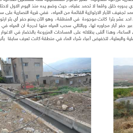
ذي بدوره خلق واقعا لا تحمد عقباه، حيث وضع يده منذ اليوم الاول لاحتل
فة، وتعمد تجفيف الآبار الارتوازية القائمة من المياه، ففي قرية النصارية على س
احد عشر بئرا كانت موجودة في المنطقة، وهو الآن يمنع حفر أي بئر ارتوا
ر آبار مجاوره لها، وبالتالي سحب المياه منها لدرجة ان المياه في تل
تت شحيحة لا يتجاوز إنتاجها 50 كوباً في الساعة، وهذا ألقى بظلاله على المساحات المزروعة بالخضار في ال
قلية والبعلية، لتخفيض أعباء شراء الماء في منطقة كانت تعرف سابقا بأن