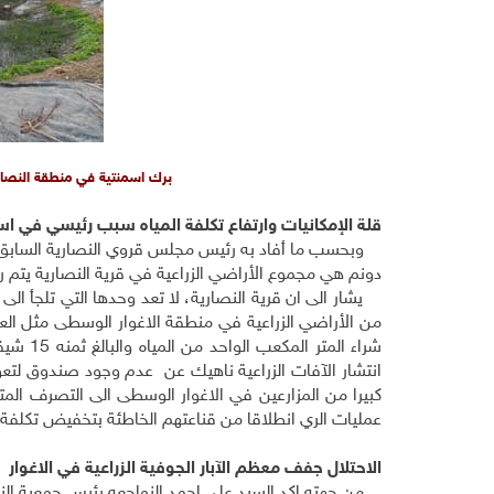
برك اسمنتية في منطقة النصاري
قلة الإمكانيات وارتفاع تكلفة المياه سبب رئيسي في است
دونم هي مجموع الأراضي الزراعية في قرية النصارية يتم ري
يشار الى ان قرية النصارية، لا تعد وحدها التي تلجأ ال
من الأراضي الزراعية في منطقة الاغوار الوسطى مثل الع
شراء ال
انتشار الآفات الزراعية ناهيك عن عدم وجود صندوق لتعو
كبيرا من المزارعين في الاغوار الوسطى الى التصرف ال
عمليات الري انطلاقا من قناعتهم الخاطئة بتخفيض تكلفة ال
الاحتلال جفف معظم الآبار الجوفية الزراعية في الاغوار
من جهته اكد السيد علي احمد النواجعه رئيس جمعية النصاري