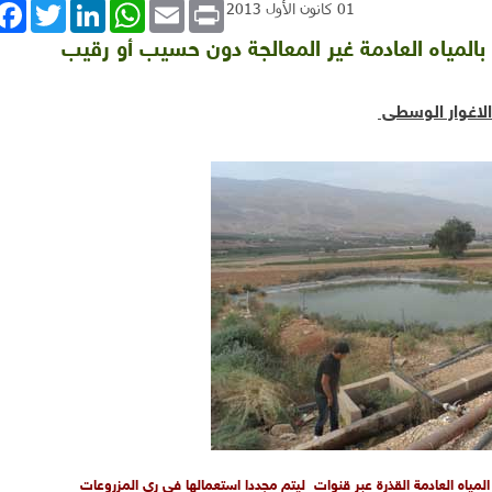
book
Twitter
LinkedIn
WhatsApp
Email
Print
01 كانون الأول 2013
لمياه العادمة غير المعالجة دون حسيب أو رقيب
لاغوار الوسطى
لمياه العادمة القذرة عبر قنوات ليتم مجددا استعمالها في ري المزروعات