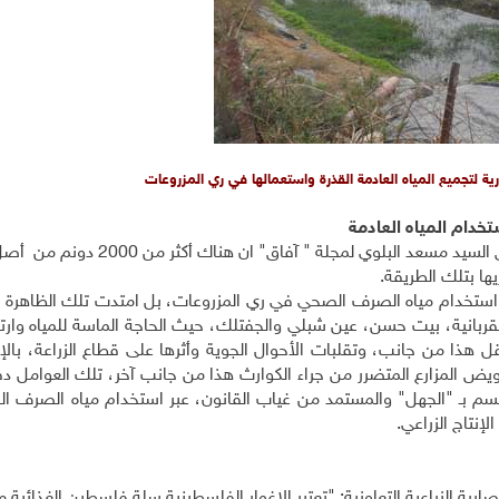
ة لتجميع المياه العادمة القذرة واستعمالها في ري المزروعات
خدام المياه العادمة
ها بتلك الطريقة.
ى استخدام مياه الصرف الصحي في ري المزروعات، بل امتدت تلك الظاهرة ا
قربانية، بيت حسن، عين شبلي والجفتلك، حيث الحاجة الماسة للمياه وارتف
متر المكعب الواحد من المياه والبالغ ثمنه 15 شيقل هذا من جانب، وتقلبات الأحوال الجوية وأثرها على قطاع الزراعة
يض المزارع المتضرر من جراء الكوارث هذا من جانب آخر، تلك العوامل دف
متسم بـ "الجهل" والمستمد من غياب القانون، عبر استخدام مياه الصرف 
إنتاج الزراعي.
ة الزراعية التعاونية: "تعتبر الاغوار الفلسطينية سلة فلسطين الغذائية م