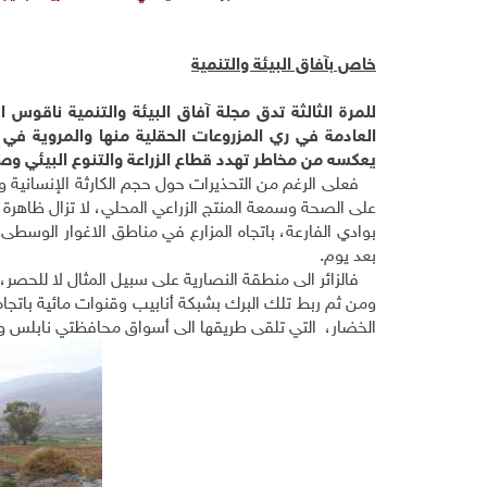
خاص بآفاق البيئة والتنمية
العادمة في ري المزروعات الحقلية منها والمروية في
يعكسه من مخاطر تهدد قطاع الزراعة والتنوع البيئي وصح
فعلى الرغم من التحذيرات حول حجم الكارثة الإنسانية وا
على الصحة وسمعة المنتج الزراعي المحلي، لا تزال ظاهرة
بوادي الفارعة، باتجاه المزارع في مناطق الاغوار الوس
بعد يوم.
فالزائر الى منطقة النصارية على سبيل المثال لا للحصر،
ومن ثم ربط تلك البرك بشبكة أنابيب وقنوات مائية باتجاه
الخضار، التي تلقى طريقها الى أسواق محافظتي نابلس ورا