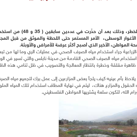
للمرة الثالثة تدق مجلة آفاق البيئة والتنمية ناقوس الخطر، وذلك بعد 
 الأغوار الوسطى، الأمر المستمر حتى اللحظة والموثق من قبل المجل
ة المواطن، الأخير الذي أصبح أكثر عرضة للأمراض والأوبئة.
لزراعية جراء استخدام مياه الصرف الصحي في عمليات الري وما لها من تب
 استخدام مياه الصرف الصحي القادمة من مدينة نابلس والتي تسير في الود
طى ظاهرة مقلقة وخطرة بانتظار المعالجة والتصويب في ظل تنامي هذه الظا
 يلاحظ بأم عينيه كيف يلجأ بعض المزارعين إلى عمل برك لتجميع مياه ال
 الحقول والمزارع هناك، ليتم في نهاية المطاف استخدام تلك المياه المل
م الله، لتكون سلعة يشتريها المواطن الفلسطيني.