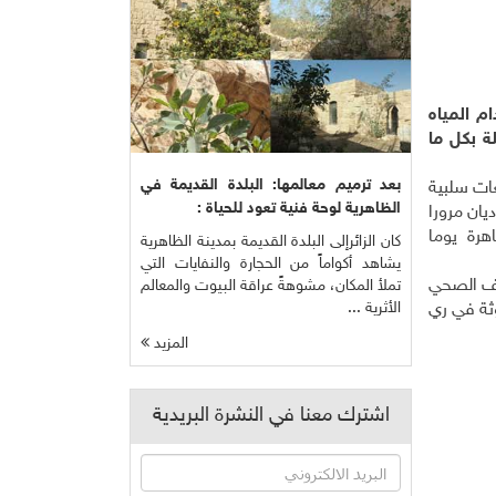
أن حذّرت في عددين سابقين ( 35 و 48) من استخدام المياه
ة بكل ما
بعد ترميم معالمها: البلدة القديمة في
عات سلبية
الظاهرية لوحة فنية تعود للحياة :
يان مرورا
هرة يوما
كان الزائرإلى البلدة القديمة بمدينة الظاهرية
يشاهد أكواماً من الحجارة والنفايات التي
صرف الصحي
تملأ المكان، مشوهةً عراقة البيوت والمعالم
الأثرية ...
وثة في ري
المزيد
اشترك معنا في النشرة البريدية