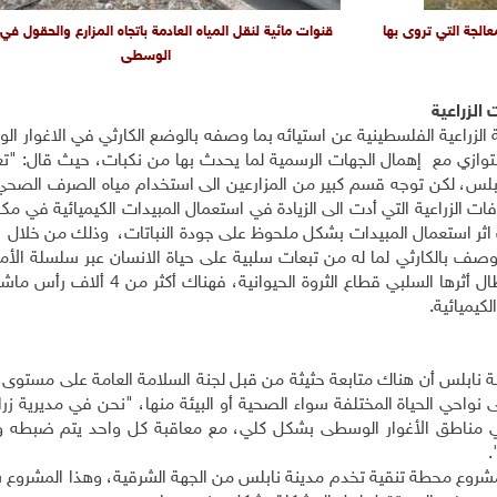
الجة التي تروى بها
قنوات مائية لنقل المياه العادمة باتجاه المزارع والحقول في 
الوسطى
الزراعية
زراعية الفلسطينية عن استيائه بما وصفه بالوضع الكارثي في الاغوار ا
التوازي مع إهمال الجهات الرسمية لما يحدث بها من نكبات، حيث قال: "ت
ابلس، لكن توجه قسم كبير من المزارعين الى استخدام مياه الصرف الصحي
آفات الزراعية التي أدت الى الزيادة في استعمال المبيدات الكيميائية في مكا
 اثر استعمال المبيدات بشكل ملحوظ على جودة النباتات، وذلك من خلال زي
 يوصف بالكارثي لما له من تبعات سلبية على حياة الانسان عبر سلسلة الأ
ترافق الممارسات الخاطئة في قطاع الزراعة هناك، بل طال أثرها السلبي قطاع الثروة
كيميائية.
نابلس أن هناك متابعة حثيثة من قبل لجنة السلامة العامة على مستوى 
 نواحي الحياة المختلفة سواء الصحية أو البيئة منها، "نحن في مديرية زر
 في مناطق الأغوار الوسطى بشكل كلي، مع معاقبة كل واحد يتم ضبطه 
.
وع محطة تنقية تخدم مدينة نابلس من الجهة الشرقية، وهذا المشروع