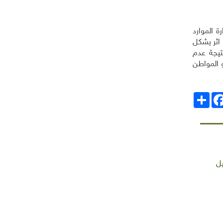
ة الموارد
 اثر بشكل
تيجة عدم
 المواطن
انشر
Facebo
يل