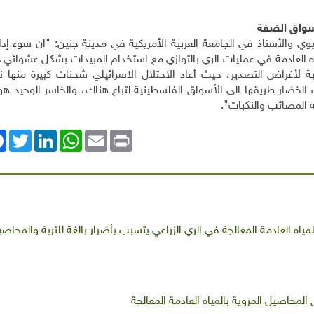
أسواق الضفة
ي والأستاذ في الجامعة العربية الأمريكية في مدينة جنين: "ان سوء إدار
اه العادمة في عمليات الري بالتوازي مع استخدام المبيدات بشكل عشوائي،
 لأغراض التصدير، حيث أعاد الاحتلال الاسرائيلي شحنات كبيرة منها ن
الخضار طريقها الى الأسواق الفلسطينية لتباع هناك، والخاسر الوحيد هو
 المصائب والنكبات".
ok
Twitter
LinkedIn
WhatsApp
Email
Print
ياه العادمة المعالجة في الري الزراعي يتسبب بأضرار بالغة للتربة والمحاص
محاصيل المروية بالمياه العادمة المعالجة