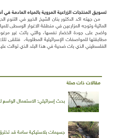
تسويق المنتجات الزراعية المروية بالمياه العادمة في 
من جهته اكد الدكتور بنان الشيخ الخبير في التنوع الحيو
المائية وتوجه المزارعين في منطقة الاغوار الوسطى للمي
واضح على جودة الخضار نفسها، والتي باتت غير مرغوبة
مطابقتها للمواصفات الإسرائيلية المطلوبة، فتلقى تلك 
الفلسطيني الذي بات ضحية في هذا البلد الذي توالت عليه
مقالات ذات صلة
بحث إسرائيلي: الاستعمال الواسع للم
جسيمات بلاستيكية سامة قد تخترق ال