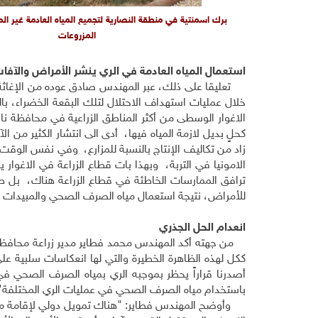
برك اسمنتية في منطقة النصارية لتجميع المياه العادمة غير المع
المزروعات
استعمال المياه العادمة في الري ينشر الأمراض والآفات 
تعليقا على ذلك، عبر المهندس صادق عوده من الإغاثة ال
خلال عمليات استهداف الاحتلال لتلك البقعة الخضراء، ب
الاغوار الوسطى من أكثر المناطق الزراعية في محافظة ن
كحلٍ بديل لازمة المياه فيها، أدى الى انتشار الكثير من ال
زاد من تكاليف الإنتاج بالنسبة للمزارع، وفي نفس الوقت
الامونيا في التربة، وبهذا بات قطاع الزراعة في الاغوار
للأمراض، نتيجة استعمال مياه الصرف الصحي والمبيدات ال
انعدام الحل الجذري
من جهته أكد المهندس محمد فطاير مدير زراعة محافظة 
ككل لهذه الظاهرة الخطيرة والتي لها انعكاسات سلبية على
أصدرنا قراراً يحظر بموجبه الري بمياه الصرف الصحي
باستخدام مياه الصرف الصحي في عمليات الري المختلفة"
وأوضح المهندس فطاير: "هناك تمويل دولي لإقامة مشر