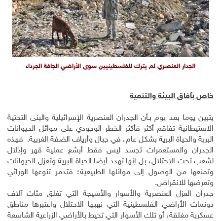
الجدار العنصري لم يترك للفلسطينيين سوى الأراضي الجافة الجرداء
خاص بآفاق البيئة والتنمية
يتبين يوما بعد يوم بـأن الجدران العنصرية الإسرائيلية والبنى التحتية
الاستيطانية تفاقم أكثر فأكثر الخطر الوجودي على موائل الحيوانات
البرية والحياة البرية بشكل عام، في جبال وأرياف الضفة الغربية. فهذه
الجدران والمستعمرات تجسد ليس فقط أبشع عملية قهر وإذلال
لشعب تحت الاحتلال، بل إنها تهدد أيضا الحياة البرية وتعزل الحيوانات
وتمنعها من الوصول إلى موائلها الطبيعية؛ فتدمر تنوعها الوراثي
وتعرضها للانقراض.
جدران العزل العنصرية والأسوار والأسيجة التي تغلق مئات آلاف
دونمات الأراضي الفلسطينية التي نهبها الاحتلال واعتبرها مناطق
عسكرية مغلقة، أو تلك الأسوار التي تحيط بالأراضي الزراعية الشاسعة