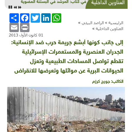
الطعام التراثي الموسمي: الزعرور
العناوين الداخلية
WhatsApp
LinkedIn
Twitter
Facebook
انشر
الرئيسية »
الراصد البيئي
»
Email
Print
العناوين الداخلية
»
01 كانون الأول 2013
إلى جانب كونها أبشع جريمة حرب ضد الإنسانية:
الجدران العنصرية والمستعمرات الإسرائيلية
تقطع تواصل المساحات الطبيعية وتعزل
الحيوانات البرية عن موائلها وتعرضها للانقراض
الكاتب:
جورج كرزم