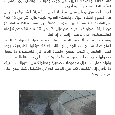
عام 1948 والضفة الغربية من جهة، وغياب التواصل بين الممرات
البيئية الطبيعية من جهة أخرى.
الجدار العنصري وما يسمى منطقة العزل "الأمنية" الشرقية، يتسببان
2
في تدهور الغطاء النباتي بالضفة الغربية نتيجة عزل أكثر من 45 كم
من الغابات الطبيعية المزروعة (نحو 55% من المساحة الكلية للغابات)
عن البيئة المجاورة، ناهيك عن عزل أكثر من 40 منطقة محمية يُمنع
الفلسطينيون من الوصول إليها أو إدارتها.
وبسبب تدميره للأنظمة البيئية الفلسطينية وعزله للحيوانات البرية
المتواجدة في جانبي الجدار، وبالتالي إعاقة حركتها الطبيعية، يهدد
الجدار العنصري التنوع الحيوي والحياة البرية في فلسطين؛ ما يعوق
حصولها على الغذاء ويعيق عملية تكاثرها؛ وبالتالي يهددها بالانقراض.
وتولد عمليات العزل مجموعات صغيرة ومعزولة من الحيوانات البرية،
ما يؤدي إلى تقليص كبير في تنوعها الوراثي وتشكيل خطر جدي على
مجرد وجودها.