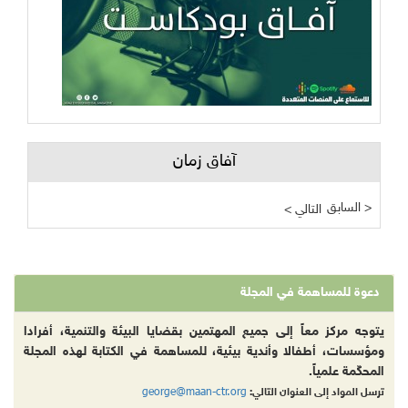
آفاق زمان
السابق >
< التالي
دعوة للمساهمة في المجلة
يتوجه مركز معاً إلى جميع المهتمين بقضايا البيئة والتنمية، أفرادا
ومؤسسات، أطفالا وأندية بيئية، للمساهمة في الكتابة لهذه المجلة
المحكّمة علمياً.
george@maan-ctr.org
ترسل المواد إلى العنوان التالي: