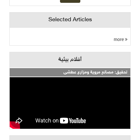
Selected Articles
more
أفلام بيئية
تحقيق: مصانع مروية ومزارع عطشى