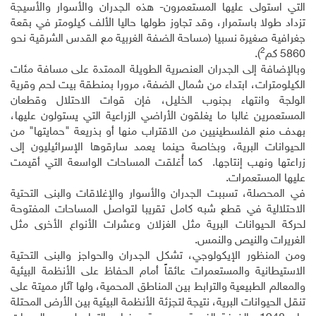
التي استولى عليها المستعمرون- هذه الجدران والأسوار والأسيجة
تزداد طولا باستمرار، وقد تجاوز طولها حاليا الألف كيلومتر في بقعة
جغرافية صغيرة نسبيا (مساحة الضفة الغربية مع القدس الشرقية نحو
2
5860 كم
).
وبالإضافة إلى الجدران العنصرية الطويلة الممتدة على مسافة مئات
الكيلومترات، ابتداء من شمال الضفة، مرورا بمنطقة بيت لحم وقرية
الولجة وانتهاء بجنوب الخليل، فإن قوات الاحتلال وقطعان
المستعمرين غالبا ما يغلقون الأراضي الزراعية التي يستولون عليها،
بهدف منع الفلسطينيين من الاقتراب منها أو بذريعة "حمايتها" من
الحيوانات البرية، وبخاصة حينما يعمد سارقوها الإسرائيليون إلى
زراعتها ونهب إنتاجها. كما أُغلقت المساحات الواسعة التي أقيمت
عليها المستعمرات.
في المحصلة، تسببت الجدران والأسوار والإغلاقات والبنى التحتية
الاحتلالية في قطع شبه كامل تقريبا لتواصل المساحات المفتوحة
لحركة الحيوانات البرية مثل الغزلان وعشرات الأنواع الأخرى مثل
الغريرات والنيص والنمس.
ومن المنظور الإيكولوجي، تشكل الجدران والحواجز والبنى التحتية
الاستيطانية والمستعمرات عائقاً أمام الحفاظ على الأنظمة البيئية
والمعالم الطبيعية والترابط بين المناطق المحمية، ولها آثار مميتة على
تنقل الحيوانات البرية، نتيجة لتجزئة الأنظمة البيئية بين الأرض المحتلة