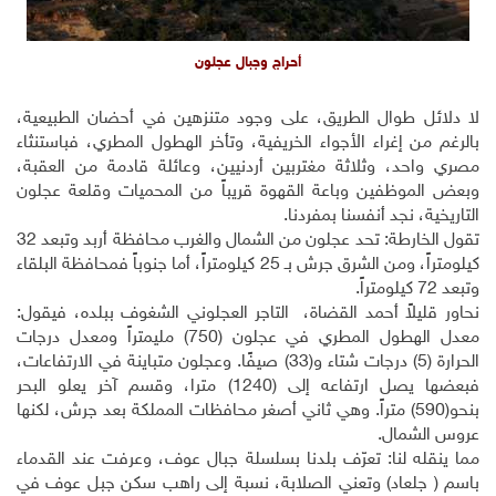
أحراج وجبال عجلون
لا دلائل طوال الطريق، على وجود متنزهين في أحضان الطبيعية،
بالرغم من إغراء الأجواء الخريفية، وتأخر الهطول المطري، فباستنثاء
مصري واحد، وثلاثة مغتربين أردنيين، وعائلة قادمة من العقبة،
وبعض الموظفين وباعة القهوة قريباً من المحميات وقلعة عجلون
التاريخية، نجد أنفسنا بمفردنا.
تقول الخارطة: تحد عجلون من الشمال والغرب محافظة أربد وتبعد 32
كيلومتراً، ومن الشرق جرش بـ 25 كيلومتراً، أما جنوباً فمحافظة البلقاء
وتبعد 72 كيلومتراً.
نحاور قليلاً أحمد القضاة، التاجر العجلوني الشغوف ببلده، فيقول:
معدل الهطول المطري في عجلون (750) مليمتراً ومعدل درجات
الحرارة (5) درجات شتاء و(33) صيفًا. وعجلون متباينة في الارتفاعات،
فبعضها يصل ارتفاعه إلى (1240) مترا، وقسم آخر يعلو البحر
بنحو(590) متراً. وهي ثاني أصغر محافظات المملكة بعد جرش، لكنها
عروس الشمال.
مما ينقله لنا: تعرّف بلدنا بسلسلة جبال عوف، وعرفت عند القدماء
باسم ( جلعاد) وتعني الصلابة، نسبة إلى راهب سكن جبل عوف في