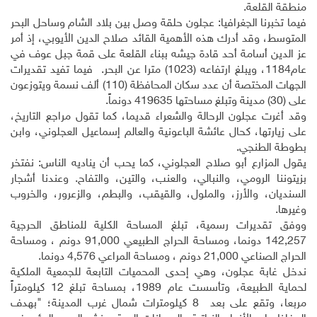
منطقة القلعة.
فيما تخبرنا الجغرافيا: عجلون حلقة وصل بين بلاد الشام وساحل البحر
المتوسط، وقد أدرك هذه الأهمية القائد صلاح الدين الأيوبي، إذ أمر
عز الدين أسامة أحد قادة جيشه ببناء القلعة على قمة جبل عوف في
عام1184، ويبلغ ارتفاعه (1023) مترا عن البحر. فيما تفيد تقديرات
الجهات المختصة أن عدد سكان المحافظة (110) ألف نسمة ويتوزعون
على (30) مدينة وتبلغ مساحتها 419635 دونماً
.
وقد أغرت عجلون الرحالة والشعراء قديما، كما تقول مراجع التاريخ،
على زيارتها، كحال عائشة الباعونية والعالم إسماعيل العجلوني، وابن
بطوطة الطنجي.
يقول المزارع أبو صلاح العجلوني، كما يحب أن يناديه الناس: نفتخر
بزيتوننا الرومي، والنبالي، والعنب، والتين، والتفاح. وعندنا أشجار
السنديان، والأرز، والملول، والقيقب، والبطم، والزعرور، والخروب
وغيرها.
ووفق تقديرات رسمية، تبلغ المساحة الكلية للمناطق الحرجية
142,257 دونما، ومساحة الحراج الطبيعي 91,000 دونم ، ومساحة
الحراج الصناعي 21,000 دونم ، ومساحة المراعي 4,576 دونما.
ندخل غابة عجلون، وهي إحدى المحميات التابعة للجمعية الملكية
لحماية الطبيعة، وتأسست عام 1989، بمساحة تبلغ 12 كيلومتراً
مربعا، وتقع على بعد 8 كيلومترات شمال غرب المدينة؛ "بهدف