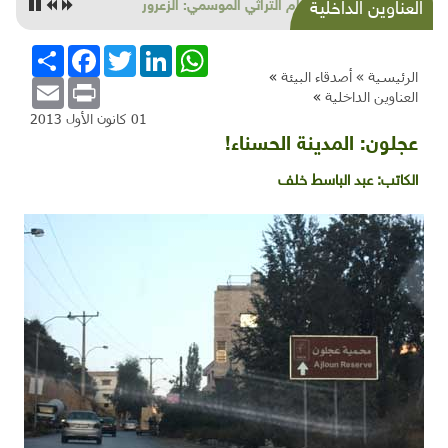
الطعام التراثي الموسمي: الزعرور
العناوين الداخلية
WhatsApp
LinkedIn
Twitter
Facebook
انشر
الرئيسية »
أصدقاء البيئة
»
Email
Print
العناوين الداخلية
»
01 كانون الأول 2013
عجلون: المدينة الحسناء!
الكاتب:
عبد الباسط خلف