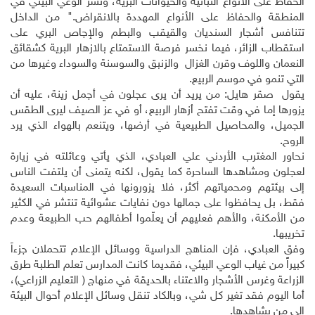
الحفاظ على الأنواع النباتية والحيوانات البرية، ونشر الوعي البيئي في
المنطقة والحفاظ على الأنواع المهددة بالانقراض." من الداخل
تتنافس أشجار السنديان والقيقب والبطم والإجاص البري على
استقطاب الزائر، فيما نخسر فرصة الاستمتاع بالازهار البرية كشقائق
النعمان واللوف وقرن الغزال والزنبق والسوسنة والسوداء وغيرها من
التي تنمو في موسم الربيع.
يقول صقر هايل: من يريد أن يرى عجلون في أجمل زينة، عليه أن
يزورها إما في وقت تفتح أزهار الربيع، أو في عز الصيف ليرى الطقس
الجميل، والمحاصيل الطبيعية في أرضها، ويتنعم بالهواء الذي يرد
الروح.
نحاور المغترب الأردني علي العبادي، الذي يأتي وعائلته في زيارة
لعجلون ومشاهدها الساحرة كما يقول، لكنه يتمنى أن يلتفت الناس
إلى بيئتهم ومحمياتهم أكثر، فلا يزورونها في المناسبات السعيدة
فقط، بل يحافظوا على جمالها دون نفايات عشوائية تنتشر في الكثير
من الأمكنة، والأهم فعليهم أن يعلّموا أطفالهم حب الطبيعة وعدم
تخريبها.
وفق العبادي، فإن المناهج الدراسية ووسائل الإعلام تتحملان جزءاً
كبيراً من غياب الوعي البيئي، فقديما كانت المدارس تعلم الطلبة طرق
الزراعة وغرس الأشجار والاعتناء بالحديقة في منهاج ( التعليم الزراعي)،
أما اليوم فقد تغير كل شي، وبالكاد تنقل وسائل الإعلام أحوال البيئة
إلى من يشاهدها.