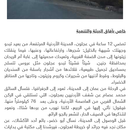
خاص بآفاق البيئة والتنمية
تمضي 12 ساعة في عجلون، المدينة الأردنية المرتفعة. من بعيد تبدو
وجهتك شبيهة بالخليل: شجرها، وارتفاعاتها، وعنبها، فيما ينقلك
زيتونها إلى مدن الضفة الغربية، وتعيدك محميتها إلى غابة أم الريحان
بمحافظة جنين. شيئاً فشيئاً تبدو عجلون مثل عروس تتسلح
بمساحيق تجميل طبيعية، قلائدها من أشجار باسقة من السنديان
والبلوط، وقرط أذنيها من شجيرات وكروم وزيتون، وتاجها من المناظر
الخضراء.
في الرحلة من عمان إلى المدينة، تعود إلى الجغرافيا، فتسأل السائق
محمد عصام عن شغف الأردنيين بعجلون، التي تستلقي في الركن
الشمال الغربي من العاصمة الأردنية، وعلى بعد 76 كيلومتراً منها.
فيقول: نأتي إليها في الربيع، لكننا نهرب من بردها شتاءً، ونعود
لنتذكرها في الصيف الحار، لنشعر بالجو الرائع.
قبل الوصول إلى المدينة، نسأل أبو خضر، بائع أحد الأكشاك، عن
مكان نجد فيه جرائد أو خريطة لعجلون، فيرشدنا إلى مكتبة في بدايات