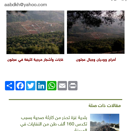
aabdkh@yahoo.com
أحراج ووديان وجبال عجلون
غابات وأشجار حرجية كثيفة في عجلون
Print
Email
WhatsApp
LinkedIn
Twitter
انشر
Facebook
مقالات ذات صلة
بلدية غزة تحذر من كارثة صحية بسبب
تكدس 160 ألف طن من النفايات في
المدينة