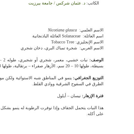
الكاتب:
د. عثمان شركس / جامعة بيرزيت
الاسم العلمي:
Nicotiana glauca
اسم العائلة:
Solanaceae
العائلة الباذنجانية
الاسم الإنجليزي:
Tobacco Tree
الاسم العربي: شجرة تمباك البري، دخان شجري
الوصف:
بسيطة، طولها 10 – 20 سم، الأزهار صفراء – برتقالية، طولها 3 – 4 سم، أنبوبية توجد في مجاميع، جذابة.
التوزيع الجغرافي:
ينمو في المناطق شبه الاستوائية ولكن مو
الطرق في السفوح الشرقية ووادي القلط.
فترة الإزهار:
نيسان – أيلول
هذا النبات يتحمل الجفاف وإذا توفرت الرطوبة له ينمو بشكل
على أكله.