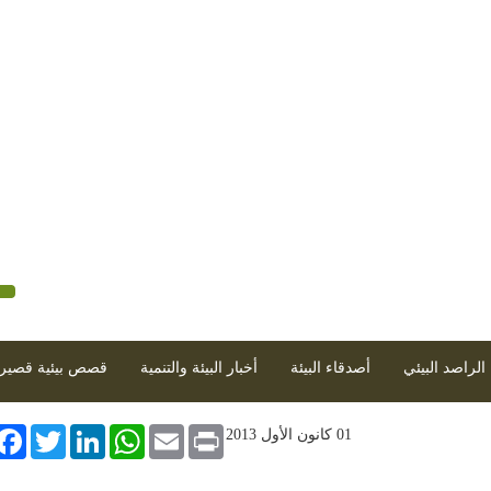
موي / معاً
|
كانون الأول 2013 - العدد 60 (2013-12-01)
الراصد البيئي
أصدقاء البيئة
أخبار البيئة والتنمية
قصص بيئية قصير
book
Twitter
LinkedIn
WhatsApp
Email
Print
01 كانون الأول 2013