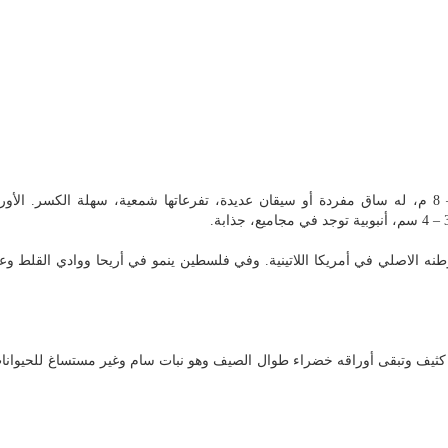
نبات خشبي، معمر، شجري أو شجيري، طوله 2 – 8 م، له ساق مفردة أو سيقان عديدة، تفرعاتها شمعية، سهلة الكسر. 
طنه الاصلي في أمريكا اللاتينية. وفي فلسطين ينمو في أريحا ووادي القلط و
 كثيف وتبقى أوراقه خضراء طوال الصيف وهو نبات سام وغير مستساغ للحيوانات