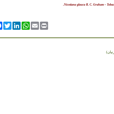
Nicotiana glauca R. C. Graham – Tobac
ok
Twitter
LinkedIn
WhatsApp
Email
Print
يان)