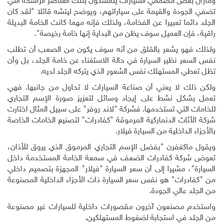
ومازال بعض مصممي السيارات يتمسكون بتلك العناصر الراسخة التي
تضفي الجودة والقيمة على سياراتهم، ويوضح ليتشه قائلا "لقد كان
الجلد دائما تعبيرا عن الفخامة، ولذلك فإنه مهما كانت الخامة البديلة
راقية، فإن العميل سوف يظن من البداية إنها خامة رخيصة".
ولذلك فهو يشعر بالقلق من أنه سوف يكون من الصعب أن تطلب
نفس السعر نظير السيارة في حالة الاستغناء عن خامة الجلد، بل وأن
تظل تعطي المستهلك نفس الشعور الذي يتركه الجلد لديه
.
ولكن ذلك لا يعني أن صناعة السيارات لا تحاول من جانبها. فهي
تعمل بشكل نشط على إيجاد وسائل لتعزيز صورة الإسم التجاري
للخامات التي تستخدمها. فشركة "لاند روفر" على سبيل المثال اختارت
شركة الأثاث الدنماركية المرموقة "كفادرات" لتصنيع الخامات الخاصة
بالأجزاء الداخلية من السيارة فيلار
.
ويقول ماكغفرن "بفضل الإسم التجاري المرموق الذي يروق للأذان،
تعوض شركة كفادرات الضعف في سمعة الخامة المستخدمة داخل
السيارة"، مشيرا إلى أن سعر السيارة "فيلار" المجهزة بتصميم داخلي
من "كفادرات" هو نفس سعر السيارة ذات الأجزاء الداخلية المصنوعة
من الجلد عالي الجودة
.
واستخدم مصنعون آخرون مقصورات داخلية للسيارات غير مصنوعة
من الجلد في استجابة لضغوط المستهلكين.