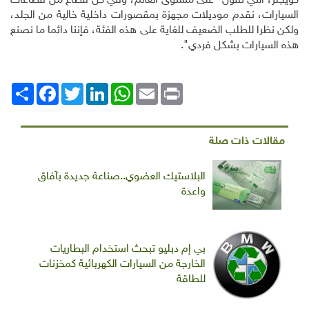
كويجلر، التي تقول "على مستوى العالم، وفي كل قطاع من قطاعات
السيارات، نقدم موديلات مجهزة بمقصورات داخلية خالية من الجلد،
ولكن نظرا للطلب الضعيف للغاية على هذه الفئة، فإننا دائما ما نصنع
هذه السيارات بشكل فردي".
Print
Email
WhatsApp
LinkedIn
Twitter
انشر
Facebook
مقالات ذات صلة
البلاستيك العضوي..صناعة جديدة بآفاق
واعدة
بي إم دبليو تبحث استخدام البطاريات
الخارجة من السيارات الكهربائية كمخزنات
للطاقة