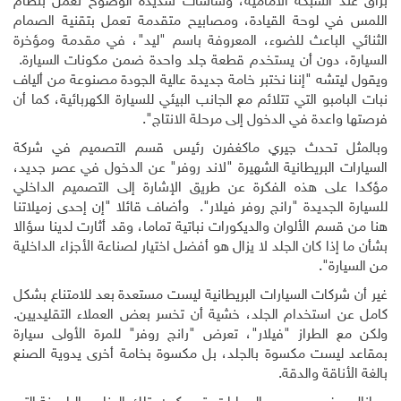
براق عند الشبكة الأمامية، وشاشات شديدة الوضوح تعمل بنظام
اللمس في لوحة القيادة، ومصابيح متقدمة تعمل بتقنية الصمام
الثنائي الباعث للضوء، المعروفة باسم "ليد"، في مقدمة ومؤخرة
السيارة، دون أن يستخدم قطعة جلد واحدة ضمن مكونات السيارة
.
ويقول ليتشه "إننا نختبر خامة جديدة عالية الجودة مصنوعة من ألياف
نبات البامبو التي تتلائم مع الجانب البيئي للسيارة الكهربائية، كما أن
فرصتها واعدة في الدخول إلى مرحلة الانتاج".
وبالمثل تحدث جيري ماكغفرن رئيس قسم التصميم في شركة
السيارات البريطانية الشهيرة "لاند روفر" عن الدخول في عصر جديد،
مؤكدا على هذه الفكرة عن طريق الإشارة إلى التصميم الداخلي
للسيارة الجديدة "رانج روفر فيلار". وأضاف قائلا "إن إحدى زميلاتنا
هنا من قسم الألوان والديكورات نباتية تماما، وقد أثارت لدينا سؤالا
بشأن ما إذا كان الجلد لا يزال هو أفضل اختيار لصناعة الأجزاء الداخلية
من السيارة".
غير أن شركات السيارات البريطانية ليست مستعدة بعد للامتناع بشكل
كامل عن استخدام الجلد، خشية أن تخسر بعض العملاء التقليديين.
ولكن مع الطراز "فيلار"، تعرض "رانج روفر" للمرة الأولى سيارة
بمقاعد ليست مكسوة بالجلد، بل مكسوة بخامة أخرى يدوية الصنع
بالغة الأناقة والدقة
.