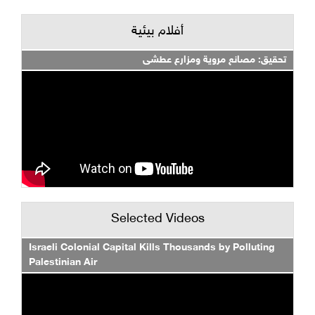
أفلام بيئية
تحقيق: مصانع مروية ومزارع عطشى
Selected Videos
Israeli Colonial Capital Kills Thousands by Polluting
Palestinian Air