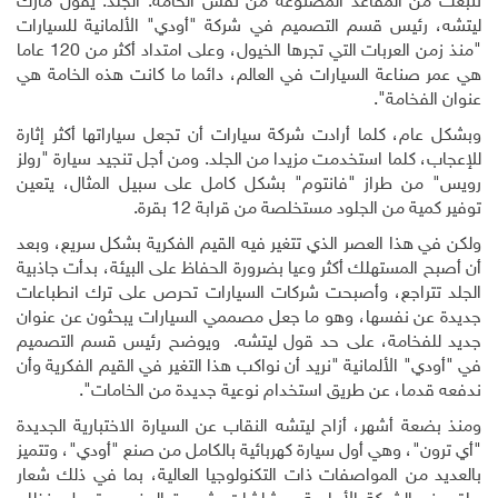
تنبعث من المقاعد المصنوعة من نفس الخامة: الجلد. يقول مارك
ليتشه، رئيس قسم التصميم في شركة "أودي" الألمانية للسيارات
"منذ زمن العربات التي تجرها الخيول، وعلى امتداد أكثر من 120 عاما
هي عمر صناعة السيارات في العالم، دائما ما كانت هذه الخامة هي
عنوان الفخامة".
وبشكل عام، كلما أرادت شركة سيارات أن تجعل سياراتها أكثر إثارة
للإعجاب، كلما استخدمت مزيدا من الجلد. ومن أجل تنجيد سيارة "رولز
رويس" من طراز "فانتوم" بشكل كامل على سبيل المثال، يتعين
توفير كمية من الجلود مستخلصة من قرابة 12 بقرة
.
ولكن في هذا العصر الذي تتغير فيه القيم الفكرية بشكل سريع، وبعد
أن أصبح المستهلك أكثر وعيا بضرورة الحفاظ على البيئة، بدأت جاذبية
الجلد تتراجع، وأصبحت شركات السيارات تحرص على ترك انطباعات
جديدة عن نفسها، وهو ما جعل مصممي السيارات يبحثون عن عنوان
جديد للفخامة، على حد قول ليتشه
.
ويوضح رئيس قسم التصميم
في "أودي" الألمانية "نريد أن نواكب هذا التغير في القيم الفكرية وأن
ندفعه قدما، عن طريق استخدام نوعية جديدة من الخامات".
ومنذ بضعة أشهر، أزاح ليتشه النقاب عن السيارة الاختبارية الجديدة
"أي ترون"، وهي أول سيارة كهربائية بالكامل من صنع "أودي"، وتتميز
بالعديد من المواصفات ذات التكنولوجيا العالية، بما في ذلك شعار