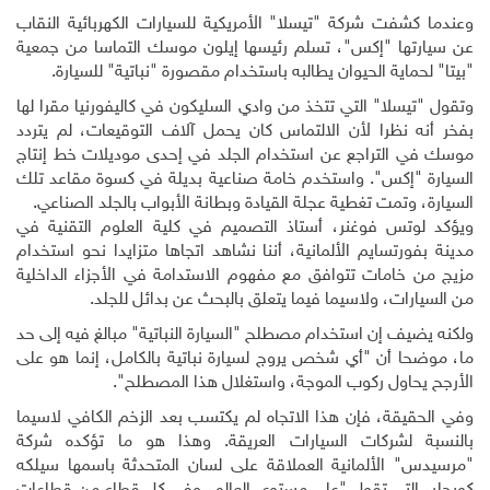
وعندما كشفت شركة "تيسلا" الأمريكية للسيارات الكهربائية النقاب
عن سيارتها "إكس"، تسلم رئيسها إيلون موسك التماسا من جمعية
"بيتا" لحماية الحيوان يطالبه باستخدام مقصورة "نباتية" للسيارة
.
وتقول "تيسلا" التي تتخذ من وادي السليكون في كاليفورنيا مقرا لها
بفخر أنه نظرا لأن الالتماس كان يحمل آلاف التوقيعات، لم يتردد
موسك في التراجع عن استخدام الجلد في إحدى موديلات خط إنتاج
السيارة "إكس". واستخدم خامة صناعية بديلة في كسوة مقاعد تلك
السيارة، وتمت تغطية عجلة القيادة وبطانة الأبواب بالجلد الصناعي
.
ويؤكد لوتس فوغنر، أستاذ التصميم في كلية العلوم التقنية في
مدينة بفورتسايم الألمانية، أننا نشاهد اتجاها متزايدا نحو استخدام
مزيج من خامات تتوافق مع مفهوم الاستدامة في الأجزاء الداخلية
من السيارات، ولاسيما فيما يتعلق بالبحث عن بدائل للجلد
.
ولكنه يضيف إن استخدام مصطلح "السيارة النباتية" مبالغ فيه إلى حد
ما، موضحا أن "أي شخص يروج لسيارة نباتية بالكامل، إنما هو على
الأرجح يحاول ركوب الموجة، واستغلال هذا المصطلح".
وفي الحقيقة، فإن هذا الاتجاه لم يكتسب بعد الزخم الكافي لاسيما
بالنسبة لشركات السيارات العريقة. وهذا هو ما تؤكده شركة
"مرسيدس" الألمانية العملاقة على لسان المتحدثة باسمها سيلكه