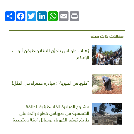
Print
Email
WhatsApp
LinkedIn
Twitter
انشر
Facebook
مقالات ذات صلة
زهرات طوباس ينحزّن للبيئة ويطرقن أبواب
الإعلام
"طوباس الخيرية": مبادرة خضراء في الظل!
مشروع المبادرة الفلسطينية للطاقة
الشمسية في طوباس خطوة رائدة على
طريق توفير الكهرباء بوسائل آمنة ومتجددة