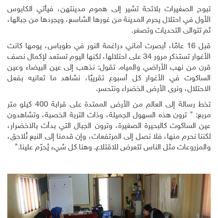
تبوح الصغيرات بلائحة تشير إلى هموم مدينتهن، فيأتي الكابوس
الأول في احتلال يحرم المدينة من غورها الشاسع، ويجردها من جبالها،
ثم تتوالى التحديات وتصغر.
قبل 16 عامًا، أبصرت أماني دراغمة النور في طوباس، يومها كانت
الأغوار تستذكر مرور 34 على احتلالها، لكنها اليوم تستعد لإكمال نصف
قرن من نهب الأراضي والمياه. تقول: نذهب إلى عين البيضاء وعين
الساكوت في الأغوار كل أسبوع تقريبًا، نشاهد ما تعانيه بفعل
الاحتلال، ونرى الأرض الخضراء ونتحسر.
تخط رسالة إلى العالم من الأرض الممتدة على قرابة 400 كيلو متر
مربع: " ترون هذه السهول الجميلة، وذات التربة الخصبة، وتشاهدون
عين الساكوت كالبحيرة الصغيرة، وترون الجبال التي بدأت بالاخضرار،
لكننا نحرم منها، فلا نصل إلى المرتفعات، وإن قدمنا إلى النبع نُلاحق،
والمزروعات مثل الناس تتعرض للاقتلاع. وهنا كل شيء يُحرّم علينا."