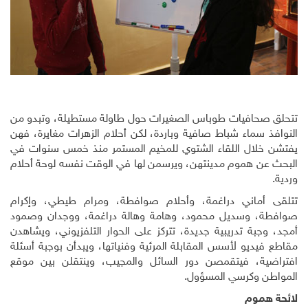
تتحلق صحافيات طوباس الصغيرات حول طاولة مستطيلة، وتبدو من
النوافذ سماء شباط صافية وباردة، لكن أحلام الزهرات مغايرة، فهن
يفتشن خلال اللقاء الشتوي للمخيم المستمر منذ خمس سنوات في
البحث عن هموم مدينتهن، ويرسمن لها في الوقت نفسه لوحة أحلام
وردية.
تتلقى أماني دراغمة، وأحلام صوافطة، ومرام طيطي، وإكرام
صوافطة، وسديل محمود، وهامة وهالة دراغمة، ووجدان وصمود
أمجد، وجبة تدريبية جديدة، تتركز على الحوار التلفزيوني، ويشاهدن
مقاطع فيديو لأسس المقابلة المرئية وفنياتها، ويبدأن بوجبة أسئلة
افتراضية، فيتقمصن دور السائل والمجيب، وينتقلن بين موقع
المواطن وكرسي المسؤول.
لائحة هموم