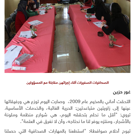
الصحافيات الصغيرات أثناء إجرائهن مقابلة مع المسؤولين
غور حزين
التحقت أماني بالمخيم عام 2009، وصارت اليوم توزع هي ورفيقاتها
عينها إلى زاويتين متباعدتين: الحرية الغائبة، والخدمات الأساسية.
تروي: "أقل ما نحلم بتحققه اليوم، هي شوارع منظمة وملونة
بالأشجار، ومنتزه يوفر لنا ما نحتاجه، وأن لا نغرق في العتمة".
تبوح أحلام صوافطة: "استطعنا بالمهارات الصحافية التي حصلنا