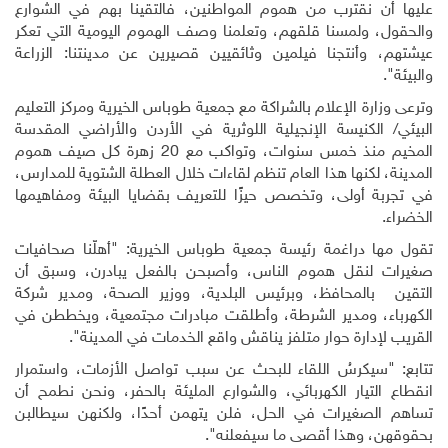
عليها أن نقترب من هموم المواطنين، فالتقينا بهم في الشوارع
والحقول، ولمسنا قلقهم، وتعلمنا وصف الهموم اليومية التي تعكر
عيشتهم، وأنتجنا فيلمين وثائقيين قصيرين عن مدينتنا: الزراعة
والبيئة".
وترعى وزارة الإعلام بالشراكة مع جمعية طوباس الخيرية ومركز التعليم
البيئي/ الكنيسة الإنجيلية اللوثرية في الأردن والأراضي المقدسة
المخيم منذ خمس سنوات، وتواكب مع 20 زهرة كل صيف هموم
المدينة، لكنها هذا العام تنظم لقاءات خلال العطلة الشتوية للمدارس،
في تجربة أولى، وتخصص حيزًا للتعريف بقضايا البيئة ومفاهيمها
الخضراء.
تقول مها دراغمة رئيسة جمعية طوباس الخيرية: "أهلّنا صحافيات
صغيرات لنقل هموم الناس، وأصبحن بالفعل يبادرن، وسبق أن
التقين بالمحافظ، وبرئيس البلدية، ووزير الصحة، ومدير شركة
الكهرباء، ومدير الشرطة، وأطلقت مبادرات مجتمعية، ويخططن في
القريب لإدارة حوار متلفز يناقش واقع الخدمات في المدينة".
تتابع: "سيكرسُ اللقاء للبحث عن سبب تواصل الأزمات، واستمرار
انقطاع التيار الكهربائي، والشوارع المليئة بالحفر، ونحن نطمح أن
تساهم الصغيرات في الحل، فلن يتهمن أحدًا، ولكنهن سيطالبن
بحقوقهن، وهذا أقصى ما سيفعلنه".