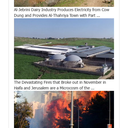
Al-Jebrini Dairy Industry Produces Electricity from Cow
Dung and Provides Al-Thahriya Town with Part ...
The Devastating Fires that Broke out in November in
Haifa and Jerusalem are a Microcosm of the ...