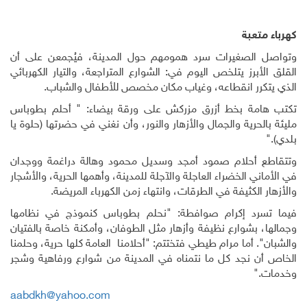
كهرباء متعبة
وتواصل الصغيرات سرد همومهم حول المدينة، فيُجمعن على أن
القلق الأبرز يتلخص اليوم في: الشوارع المتراجعة، والتيار الكهربائي
الذي يتكرر انقطاعه، وغياب مكان مخصص للأطفال والشباب.
تكتب هامة بخط أزرق مزركش على ورقة بيضاء: " أحلم بطوباس
مليئة بالحرية والجمال والأزهار والنور، وأن نغني في حضرتها (حلوة يا
بلدي)."
وتتقاطع أحلام صمود أمجد وسديل محمود وهالة دراغمة ووجدان
في الأماني الخضراء العاجلة والآجلة للمدينة، وأهمها الحرية، والأشجار
والأزهار الكثيفة في الطرقات، وانتهاء زمن الكهرباء المريضة.
فيما تسرد إكرام صوافطة: "نحلم بطوباس كنموذج في نظامها
وجمالها، بشوارع نظيفة وأزهار مثل الطوفان، وأمكنة خاصة بالفتيان
والشبان". أما مرام طيطي فتختتم: "أحلامنا العامة كلها حرية، وحلمنا
الخاص أن نجد كل ما نتمناه في المدينة من شوارع ورفاهية وشجر
وخدمات."
aabdkh@yahoo.com