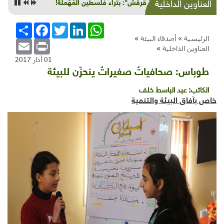
"خربة قرقش": بتراء فلسطين المُهّملة!
العناوين الداخلية
WhatsApp
LinkedIn
Twitter
Facebook
انشر
الرئيسية »
أصدقاء البيئة
»
Email
Print
العناوين الداخلية
»
01 آذار 2017
طوباس: صحافياتٌ صغيراتٌ ينحزّن للبيئة
الكاتب:
عبد الباسط خلف
خاص بآفاق البيئة والتنمية