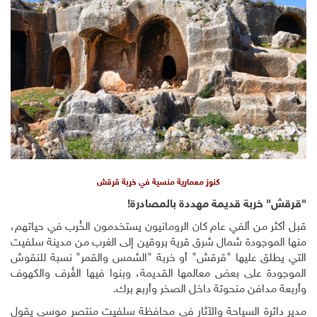
كنوز معمارية منسية في خربة قرقش
"قرقش" خربة قديمة مهددة بالمصادرة!
قبل أكثر من ألفي عام كان الرومانيون يستخدمون الخُرب في حياتهم،
منها الموجودة شمال شرق قرية بروقين إلى الغرب من مدينة سلفيت
التي يطلق عليها "قرقش" أو خربة "الشمس والقمر" نسبة للنقوش
الموجودة على بعض معالمها القديمة، وبنوا فيها الغُرف والكهوف
وأربعة مدافن منحوتة داخل الصخر وأربع برك.
مدير دائرة السياحة والآثار في محافظة سلفيت منتصر موسى يقول