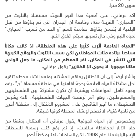
سوى 20 مترا.
أكد عرفاني، على أهمية هذا النبع المهدّد مستقبلا بالتلوث من
"المجاري" القريبة منه، وخاصة أن الجدران التي تم بناؤها من قبل
البلدية لا يُضمن بقاؤها صامدة للمنع أو الحد من تسرب "المجاري"
لمياه النبع وفي حال تسربها سيتم اغلاق النبع.
"المياه العادمة أثرت كثيرا على هذه المنطقة، اذ كانت مكاناً
سياحياً يرتاده مئات المواطنين لكن بسبب التلوث والروائح الكريهة
التي تنتشر في المكان، نفر المعظم من المكان، ما جعل الوادي
مكانا مهجورا لا يحوي الإ الخنازير"
يقول عرفاني.
وأشار أيضاً إلى أن الاحتلال يفاقم المشكلة بمنعه انشاء محطة تنقية
لحل مشكلة المياه العادمة بحجة اقامتها في منطقة مسماة "ج"، رغم
وجود كامل الموافقات ويشترط أن تكون مشتركة بين الفلسطينيين
والمستوطنين، وهو أمر ترفضه الجهات الفلسطينية، لأنه يشرعن
الاستيطان، ما أجبر القائمين على المشروع الانتقال إلى منطقة أخرى
من ناحية فنية، لا تصلح لإنشاء المحطة كونها ضيقة.
وبخصوص آبار المياه الجوفية يقول عرفاني أن الاحتلال يمنعنا من
حفر الآبار لمحافظة سلفيت، إذ تم رفع كتب رسمية للسلطات
الإسرائيلية منذ عام 1998، لكن السلطات تعتبره خطاً أحمر.