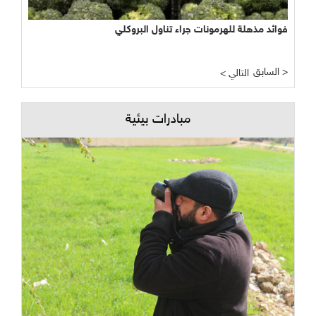
نجاح مبشر وواعد لتجربة الأراضي الرطبة المصطنعة في معالجة
المياه
السابق >
< التالي
مبادرات بيئية