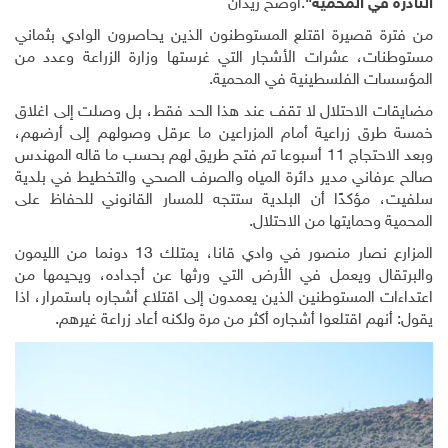
النادرة في المحمية"
.أوضح زيدان
من فترة قصيرة اقتلع المستوطنون الذين يحاصرون الوادي بثماني
مستوطنات، عشرات الأشجار التي غرستها وزارة الزراعة وعدد من
المؤسسات الفلسطينية في المحمية.
مضايقات الاحتلال لا تقف عند هذا الحد فقط، بل وصلت إلى اغلاق
خمسة طرق زراعية أمام المزراعين ما عرقل وصولهم إلى أرضهم،
وبعد الاحتجاج 11 أسبوعا تم فتح طريق لهم بحسب ما قاله المهندس
صالح عرفاني مدير دائرة المياه والصرف الصحي والتخطيط في بلدية
سلفيت، مؤكدًا أن البلدية ستتجه للمسار القانوني للحفاظ على
المحمية وحمايتها من الاحتلال.
المزارع نصار منصور في وادي قانا، يمتلك 13 دونما من الليمون
والبرتقال ويعمل في الأرض التي ورثها عن أجداده، ويحيمها من
اعتداءات المستوطنين الذين يعمدون إلى اقتلاع أشجاره باستمرار، اذا
يقول: أنهم اقتلعوا أشجاره أكثر من مرة ولكنه أعاد زراعة غيرهم.