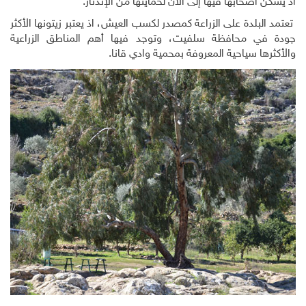
اذ يسكن أصحابها فيها إلى الآن لحمايتها من الإندثار.
تعتمد البلدة على الزراعة كمصدر لكسب العيش، اذ يعتبر زيتونها الأكثر
جودة في محافظة سلفيت، وتوجد فيها أهم المناطق الزراعية
والأكثرها سياحية المعروفة بمحمية وادي قانا.