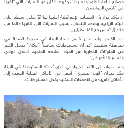
مصانع دباغة الجلود والمبيدات وغيرها الكثير عبر النفايات التي تلقيها
في أراضي المواطنين.
اذ تؤكد جرار بأن المصانع الإسرائيلية أغلبها لها أثرٌ سلبي وخطير على
البيئة الزراعية وصحة الإنسان، بسبب النفايات التي تلقيها دائما في
مناطق تماس مع الفلسطينيين.
عبد الكريم بولاد مدير قسم صحة البيئة في مديرية الصحة في
محافظة سلفيت أكد أن المستوطنات وخاصةً "بركان" تحمل الكثير
من الملوثات الخطيرة عبر المياه العادمة المتجهة أسفل الوادي
والمسببة للأمراض".
ولفت بولاد إلى التغير الجيولوجي الذي تُحدثه المستوطنة في البيئة
مثلا حيوان "الوبر الصخري" انتقل من الأماكن الجبلية البعيدة إلى
الأماكن القريبة من التجمعات السكنية بفعل المستوطنات.