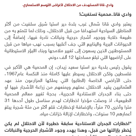
وادي قانا المستهدف من الاحتلال لأغراض التوسع الاستعماري
وادي قانا..محمية تستغيث!
يعتبر وادي قانا شمال غرب بلدة دير استيا شرق سلفيت من أكثر
المناطق السياحية استهدافا من قبل الاحتلال، وذلك لما تتمتع به من
طبيعة خلابة ووجود أشجار حرجية ونباتات نادرة فيها، إضافةً إلى
الحيوانات البرية والينابيع التي جف أغلبها بسبب نهب مياها من قبل
المستوطنين الذين يسعون إلى تغيير ملامحها وبناء االبؤر الاستيطانية
على أراضيها التي تبلغ مساحتها 12 ألف دونم.
يقول رئيس بلدية دير استيا سعيد زيدان، إن المحمية هي الأكبر في
فلسطين ولكن الاحتلال يسيطر عليها كاملة منذ النكسة عام1967،
حتى الأراضي الخاصة (الطابو) التي يملكها المزارعون منذ عهد
العثمانيين يقيد الاحتلال عملهم ويمنعهم من زراعة الأشجار فيها أو
حتى بناء الجدران الاستنادية الحجرية، بحجة تغيير معالم المحمية
الطبيعية، اذ وصلت مؤخرا اخطارات لهدم سناسل طول أحدها 31
مترا وأخرى 70 متراً، بالإضافة لإخطارات قلع أكثر من مئة شجرة يبلغ
أعمارهم 10 سنوات، واخطارات لإزالة خزانات مياه.
"اخطارات الجدران الاستنادية سابقة خطيرة لأن الاحتلال لم يكن
يُخطر بإزالتها من قبل، وهذا يهدد وجود الأشجار الحرجية والنباتات