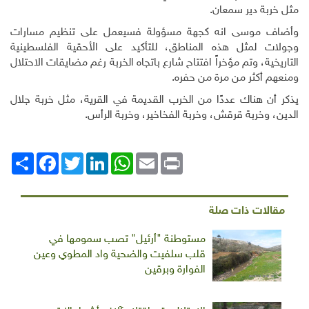
مثل خربة دير سمعان.
وأضاف موسى انه كجهة مسؤولة فسيعمل على تنظيم مسارات
وجولات لمثل هذه المناطق، للتأكيد على الأحقية الفلسطينية
التاريخية، وتم مؤخراً افتتاح شارع باتجاه الخربة رغم مضايقات الاحتلال
ومنعهم أكثر من مرة من حفره.
يذكر أن هناك عددًا من الخرب القديمة في القرية، مثل خربة جلال
الدين، وخربة قرقش، وخربة الفخاخير، وخربة الرأس.
Print
Email
WhatsApp
LinkedIn
Twitter
انشر
Facebook
مقالات ذات صلة
مستوطنة "أرئيل" تصب سمومها في
قلب سلفيت والضحية واد المطوي وعين
الفوارة وبرقين