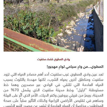
وادي المطوي قضاء سلفيت
المطوي...من وادٍ سياحي لوادٍ مهجور!
تعد عين وادي المطوي غرب سلفيت أحد أهم مصادر المياه التي تزود
سلفيت ومناطق أخرى بمياه الشرب، لكنها مهددة بالتلوث بسبب
المياه العادمة التي تلتقي في الوادي عبر مصدرين وهما خط
مستوطنة "ارئيل" وخط مدينة سلفيت الذي يشمل 70% من
المدينة، ويمرّ من قريتي بروقين وكفر الديك، الأمر الذي أثّر على البيئة
وساهم في تقليص الأراضي الزراعية وكذلك التأثير سلباً على صحة
المواطنين، وخاصة أن المياه العادمة لا تبتعد عن مصدر النبع الرئيسي