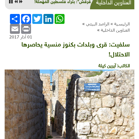
"خربة قرقش": بتراء فلسطين المُهّملة!
العناوين الداخلية
WhatsApp
LinkedIn
Twitter
Facebook
انشر
الرئيسية »
الراصد البيئي
»
Email
Print
العناوين الداخلية
»
01 آذار 2017
سلفيت: قرى وبلدات بكنوز منسية يحاصرها
الاحتلال!
الكاتب:
آيرين كيلة