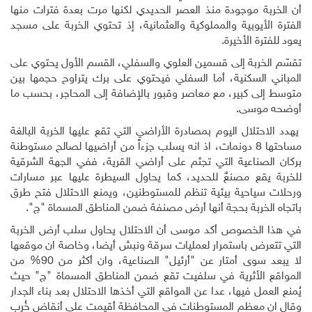
أن الخربة موجودة منذ العصر الحديدي لكنها مرت بعدة فترات منها
الفترة الأيوبية والمملوكية والعثمانية، إذ تحتوي الخربة على مسجد
يعود للفترة الأخيرة.
تقسّم الخربة إلى قسمين العلوي والسفلي، القسم الأول يحتوي على
المباني السكنية، أما السفلي فيحتوي على برك يتراوح حجمها بين
متوسط إلى كبير، مع معاصر وقبور بالإضافة إلى المحاجر، بحسب ما
أوضحه موسى.
يهدد الاحتلال اليوم بمصادرة الأراضي التي تقع عليها الخربة البالغة
مساحتها 8 دونمات، اذ انه يسلب جزءاً من أراضيها لصالح مستوطنة
بركان الصناعية التي تجثم على أراضي القرية، ففي الجهة الشرقية
للخربة يقع مصنعٌ للحديد، كما يحاول السيطرة عليها عبر مسارات
ورحلات سياحية بيئية تنظم للمستوطنين، ويمنع الاحتلال فتح طرق
باتجاه الخربة بحجة أنها أرض مصنفة ضمن المناطق المسماة "ج".
في هذا الخصوص أكد موسى أن الاحتلال يحاول سلب أرض الخربة
التي تتعرض باستمرار لعمليات سرقة ونبش أيضا، وخاصة ان موقعها
لا يبعد سوى أمتار عن "أرئيل" الصناعية، وان أكثر من 90% من
المواقع الأثرية في سلفيت تقع ضمن المناطق المسماة "ج" حيث
يُمنع العمل فيها، عدا عن المواقع التي أخذها الاحتلال بعد بناء الجدار
وقال ان معظم المستوطنات في المحافظة أقيمت على أنقاض خُرب