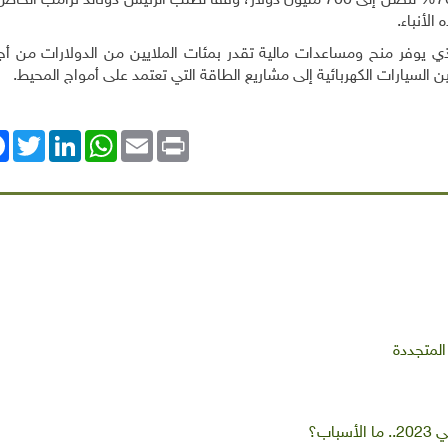
المتجددة التي تبلغ 2,3 مليار دولار سوف تنخفض بنسبة 70% لتصل إلى 700 مليون دولار، وفقا لطلب الرئيس دونالد تر
الأنباء
.
ذي يوفر منح ومساعدات مالية تقدر بمئات الملايين من الدولارات من أج
ن السيارات الكهربائية إلى مشاريع الطاقة التي تعتمد على أمواج المحيط
.
ok
Twitter
LinkedIn
WhatsApp
Email
Print
المتجددة
اب؟