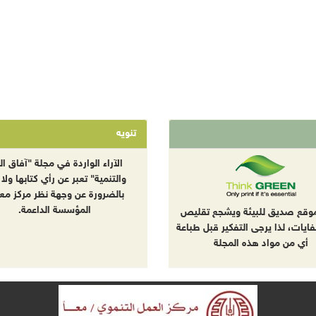
تنويه
الآراء الواردة في مجلة "آفاق الب
والتنمية" تعبر عن رأي كتابها ولا 
بالضرورة عن وجهة نظر مركز معا
المؤسسة الداعمة.
موقع صديق للبيئة ويشجع تقليص
نفايات، لذا يرجى التفكير قبل طباعة
أي من مواد هذه المجلة