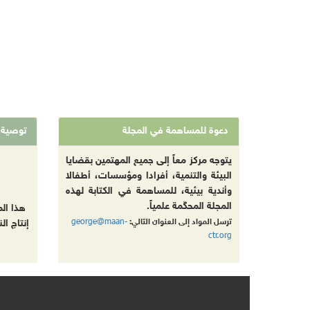
دعوة للمساهمة في المجلة
توصية
يتوجه مركز معاً إلى جميع المهتمين بقضايا
البيئة والتنمية، أفرادا ومؤسسات، أطفالا
وأندية بيئية، للمساهمة في الكتابة لهذه
المجلة المحكّمة علمياً.
هذا ال
george@maan-
ترسل المواد إلى العنوان التالي:
إنتاج ال
ctr.org