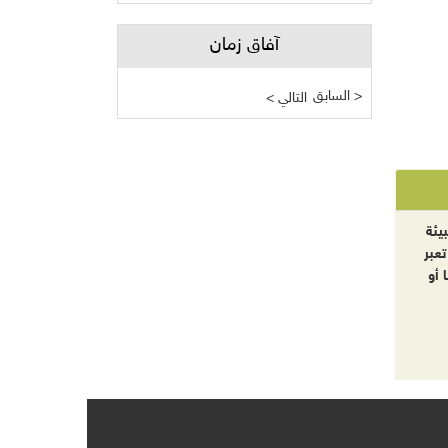
آفاق زمان
السابق >
< التالي
يئة
تعبر
 أو