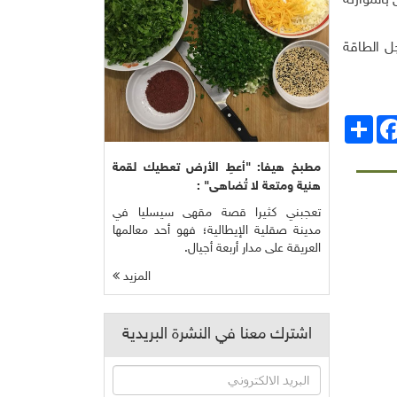
امب الخاص بالموازنة
ل الطاقة
انشر
Facebo
مطبخ هيفا: "أعطِ الأرض تعطيك لقمة
هنية ومتعة لا تُضاهى" :
تعجبني كثيرا قصة مقهى سيسليا في
مدينة صقلية الإيطالية؛ فهو أحد معالمها
العريقة على مدار أربعة أجيال.
المزيد
اشترك معنا في النشرة البريدية