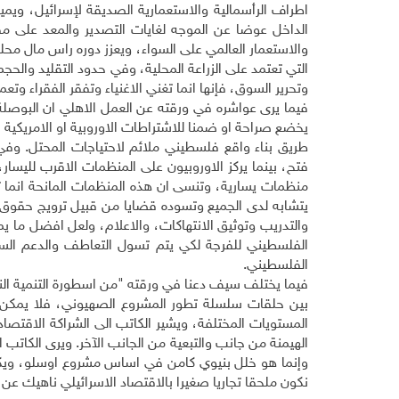
اطراف الرأسمالية والاستعمارية الصديقة لإسرائيل، ويميز 
الداخل عوضا عن الموجه لغايات التصدير والمعد على مقاس
والاستعمار العالمي على السواء، ويعزز دوره راس مال محلية
التي تعتمد على الزراعة المحلية، وفي حدود التقليد والحجم
وتحرير السوق، فإنها انما تغني الاغنياء وتفقر الفقراء وتع
فيما يرى عواشره في ورقته عن العمل الاهلي ان البوصلة
يخضع صراحة او ضمنا للاشتراطات الاوروبية او الامريكية ال
طريق بناء واقع فلسطيني ملائم لاحتياجات المحتل. وفي 
فتح، بينما يركز الاوروبيون على المنظمات الاقرب لليس
منظمات يسارية، وتنسى ان هذه المنظمات المانحة انما ت
يتشابه لدى الجميع وتسوده قضايا من قبيل ترويج حقوق ال
والتدريب وتوثيق الانتهاكات، والاعلام، ولعل افضل ما 
الفلسطيني للفرجة لكي يتم تسول التعاطف والدعم السيا
الفلسطيني.
فيما يختلف سيف دعنا في ورقته "من اسطورة التنمية النيو
بين حلقات سلسلة تطور المشروع الصهيوني، فلا يمكن ان ت
المستويات المختلفة، ويشير الكاتب الى الشراكة الاقتصاد
الهيمنة من جانب والتبعية من الجانب الآخر. ويرى الكات
وإنما هو خلل بنيوي كامن في اساس مشروع اوسلو، ويكاد
نكون ملحقا تجاريا صغيرا بالاقتصاد الاسرائيلي ناهيك عن ا