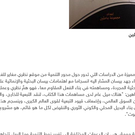
ين
ميزة من الدراسات التي تدور حول محور التنمية من موقع نظري مغاير للغة
جهد بيسان المشار اليه انسجاما مع اهتمامات بيسان البحثية والإنمائية عل
حثية المجردة، ومساهمته في بناء الفعل المقاوم معا، فهو همٌ نظري وعمل
ين: "هناك ميل عام لدى مساهمات هذا الكتاب، لنقد التبعية للخارج، وال
ن السوق العالمي، وإضعاف قيود التبعية لقوى العالم الكبرى، وينسجم هذا
أن بناء البديل المحلي والكوني الثوري والنقيض لكل ما هو قائم، هو مشروع 
موت".
مة، هي ان الدعوات المختلفة الى تغيير نمط التنمية وما إليها، تتجاه