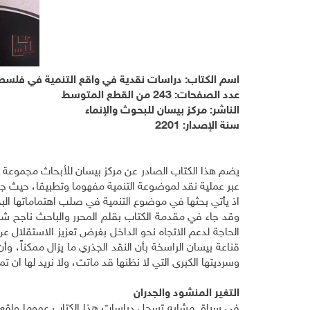
اسم الكتاب: دراسات نقدية في واقع التنمية في فلسط
عدد الصفحات: 243 من القطع المتوسط
الناشر: مركز بيسان للبحوث والإنماء
سنة الإصدار: 2201
يضم هذا الكتاب الصادر عن مركز بيسان للأبحاث مجموعة م
عبر عملية نقد لموضوعة التنمية مفهوما وتطبيقا، حيث جاء 
اذ يأتي بحثها في موضوع التنمية في صلب اهتماماتها الب
وقد جاء في مقدمة الكتاب بقلم المحرر والباحث ناجح شاه
الحاجة لدعم الاتجاه نحو الداخل بغرض تعزيز الاستقلال ع
قناعة بيسان الراسخة بأن النقد الجذري ما يزال ممكناً، و
وسرديتها الكبرى التي لا نظنها قد ماتت، ولا نريد لها ان ت
التغير المنشود والجدران
في سياق مشابه تسجل دراسات هذا الكتاب عموما واقعة مه