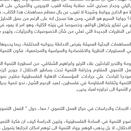
ائيلي وجدار صخري اشد صلابة يمثله الغرب الاوروبي والأمريكي على الس
ط مع الخارج بروابط وشيجة لا تغيب عن بال معظم مساهمات هذا الكتاب، 
؟ جوابنا السريع هو النفي. ومن هنا نسجل انه على الرغم من عمق التحلي
 في تفكير يتجاهل الواقع، وخصوصا في بنيته الكلية، وهو امر لا يعود في
ض النظريات الجديدة التي تعلي من شأن الخصوصيات والجزئيات، وتهجر 
لمساهمات البحثية العميقة بغرض الاحاطة بجوانبه المختلفة، ربما يحدوه
ي المستويات النظرية والاقتصادية والسياسية والمجتمعية، فكون التنمي
ة والتحرر للباحثين علاء الترتير وابراهيم الشقاقي. من اسطورة التنمية النيو
 التنموي المقاوم وخرافة التنمية تحت بساطير الاحتلال لـ جورج كرزم.
موذجا للباحث علي جرادات. المؤسسات الاهلية الفلسطينية مقترح نمو
 التنمية وثقافة المقاومة في فلسطين، لـعبد الرحيم الشيخ، نحو تنمية بديل
تنمية الى تجاوزه لعباد يحيى.
الابحاث والدراسات في مركز العمل التنموي
/
معا، حول " الفعل التنموي
ع التنمية في الساحة الفلسطينية، وتبين الدراسة كيف ان فكرة التنمي
حتلال، لا بل يذهب الوهم برواد التنمية الى توهم امكان انجازها بتمويل