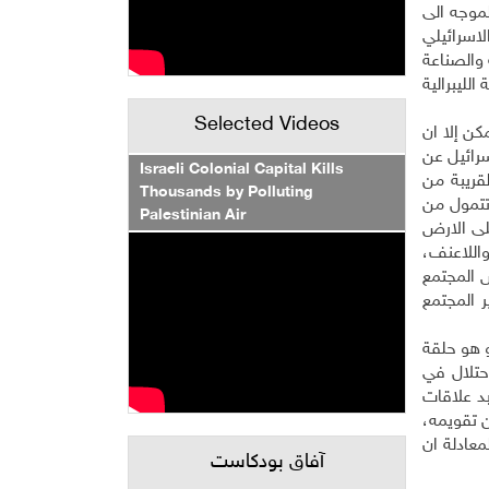
لموجه الى
لاسرائيلي
 والصناعة
لليبرالية
Selected Videos
ن إلا ان
سرائيل عن
Israeli Colonial Capital Kills
قريبة من
Thousands by Polluting
تتمول من
Palestinian Air
لى الارض
واللاعنف،
 المجتمع
 المجتمع
و هو حلقة
احتلال في
بد علاقات
ن تقويمه،
عادلة ان
آفاق بودكاست