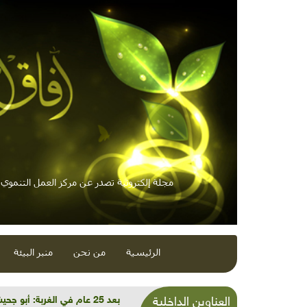
مجلة إلكترونية تصدر عن مركز العمل التنموي /
الرئيسية
من نحن
منبر البيئة
بعد 25 عام في الغربة: أبو جحيشة يقرر إنقاذ أهالي بلدة إذنا من كابوس حرق الكوابل البلاستيكية
العناوين الداخلية