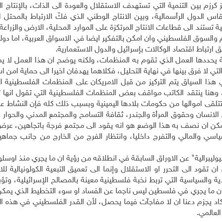
كرزم بين التنمية التي تستهدف الاستقلال والعودة الى الذات، بالإنتاج ا
 الدول الرأسمالية، وبين الانتاج الوطني الذي فكّ الارتباط بالمحتل ا
 تستند الى قطاعات الانتاج المرتكزة على الموارد المحلية، الارض والزراعة
 والسوق الفلسطيني وان امكن بالتفكير ايضا في الاسواق العربية، اما دولة ا
مق ارتباط اقتصاد الوكالات بإسرائيل والدول الاستعمارية.
 يحددها العمل الذي تقوم به المنظمات، ولكنه يوضح ان هذا العمل لا يمك
تي لا فرق بينها في نهاية التحليل، فكلاهما يهدفان اخيرا الى حماية امن ا
هذا السياق يتم التركيز من قبل الامريكان على المنظمات الفلسطينية ال
ار، وهنا ينتقد الكاتب مواقف بعض المنظمات الفلسطينية التي تقول انها 
تلقى اموالها من حكومات بلادها اليمينية وبسبب ذلك كله فإن النشاط ع
انسان وحقوق المرأة والجندر، ثقافة التسامح والمجتمع المدني والحوار 
يمكن ان نصف به هذا الوضع هو انه يقود الى مجتمع فرجة باتجاهين، عرض
سي والمالي والتفرج داخليا، وانتظار الفرج من الخارج من جانب جماهير
ليبرالية" عن الاوراق السابقة في انطلاقه من رؤية ان ما يجري منذ اوسل
قود الى التحرر او الاستقلال وإنما الى تعميق التبعية الكولونيالية لل
ية والسياسية التي تربط نخبة فلسطينية معينة بالمصالح الإسرائيلية، وتؤ
ب ان ما يجري في فلسطين ليس ناجما عن الفساد او سوء التخطيط الذي يمك
 يجزم دعنا ان لا مفاجآت فيما يحصل، لأن القدر الفلسطيني في هذه الم
لعالمي.