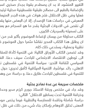
التغيير المنشود لا بد ان يصطدم بقوة بجدار صخري اسر
بالإضافة بالطبع الى مصالح طبقية فلسطينية محلية ترتب
فعليا وفي ظل الاحتلال فتح هوات في هذه الجدر المنيعة
المعرفي في دراسات هذا الإصدار، إلا ان البعض منها يقع
أي نقص في الادوات البحثية بقدر ما هو انسجام مع بع
على تسميته بالسرديات الكبرى.
الكتاب محاولة من بيسان لإضاءة الموضوع بأكبر قدر من ا
ان يطلق هذا الكتاب المحرر نقاشا مثمرا حول الموضوع ف
نظرية وعملية، يستدعي ذلك كله.
وقد تضمن الكتاب الأوراق التالية: في التنمية كأداة للمقاوم
الى توطين الاقتصاد الاجتماعي للباحث سيف دعنا. الفعل
السياسي لثقافة التحرر- سياسة التنمية في فلسطين ن
الاهلي، رائد عواشرة. التنمية الميثاقية كأفق تحرري: حول
للتنمية في فلسطين للباحث طارق دعنا. و دراسة: من وهم ال
ملخصات سريعة عن عدة نماذج بحثية
وقد جاء في ملخص ورقة الاستاذ جورج كرزم مدير وحدة 
وخرافة التنمية تحت بساطير الاحتلال" التالي:
دراسة شاملة وناقدة للممارسة والنظرية فيما يخص موضو
المعنى تخلق الاوهام بإمكان بناء شيء من ذلك في ظل الا