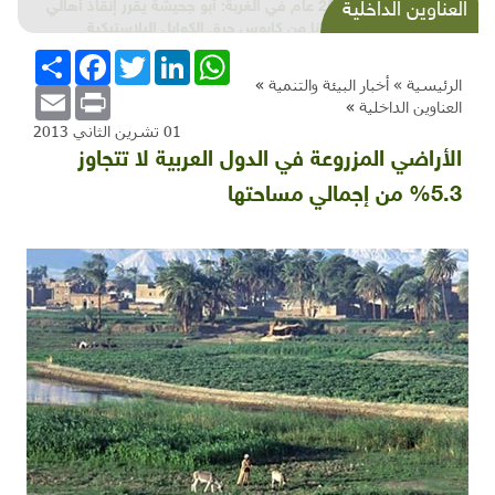
قراءة في كتاب: دراسات نقدية في واقع التنمية في
العناوين الداخلية
فلسطين
WhatsApp
LinkedIn
Twitter
Facebook
انشر
الرئيسية »
أخبار البيئة والتنمية
»
Email
Print
العناوين الداخلية
»
01 تشرين الثاني 2013
الأراضي المزروعة في الدول العربية لا تتجاوز
5.3% من إجمالي مساحتها