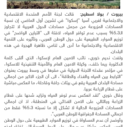
بيروت / بولا اسطيح
: قالت لجنة الأمم المتحدة الاقتصادية
والاجتماعية لغربي آسيا "إسكوا" في تشرين أول الماضي إن نسبة
المساحات المزروعة من مجمل مساحات الدول العربية لا تتجاوز
الـ5.3% بسبب عدم توافر المياه، لافتة الى "التباين الواضح" في
توزيع الموارد الطبيعية على دول الوطن العربي، وتأثيره على التنمية
الاقتصادية والاجتماعية ما أدى الى تنامي ظاهرة الهجرة في هذه
البلدان.
ولفت نديم خوري، نائب الامين العام لإسكوا، الذي ألقى كلمة
الدكتورة ريما خلف، وكيلة الامين العام والأمينة التنفيذية للاسكوا،
في مؤتمر عقدته اللجنة الدولية في مقرها في وسط بيروت بعنوان
"الترابط بين المياه والغذاء والطاقة"، الى أن الجزء الاكبر من اجمالي
مساحة البلدان العربية يقع في بيئات جافة وقاحلة، ما انعكس مباشرة
على قطاع الزراعة عربيا.
وقال خوري "لقد انعكس عدم توفر المياه وتزايد شحها على قطاع
الزراعة وبالتالي على الامن الغذائي في المنطقة، اذ ان اجمالي
المساحات المزروعة الحالية لا تشكل إلا ما نسبته 5.3% فقط من
اجمالي المساحة الجغرافية للوطن العربي".
وأوضح أن عدم المساواة في توزيع الموارد الطبيعية على دول الوطن
العربي انعكس بشكل عبء مالي على الدول العربية التي تفتقر لهذه