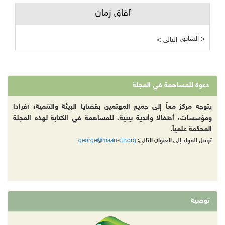
آفاق زمان
السابق >
< التالي
دعوة للمساهمة في المجلة
يتوجه مركز معاً إلى جميع المهتمين بقضايا البيئة والتنمية، أفرادا
ومؤسسات، أطفالا وأندية بيئية، للمساهمة في الكتابة لهذه المجلة
المحكّمة علمياً.
george@maan-ctr.org
ترسل المواد إلى العنوان التالي:
توصية