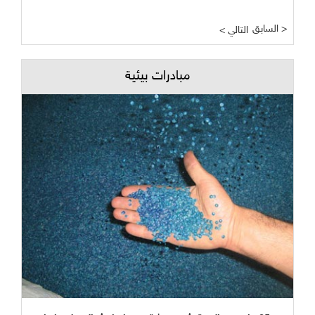
السابق >
< التالي
مبادرات بيئية