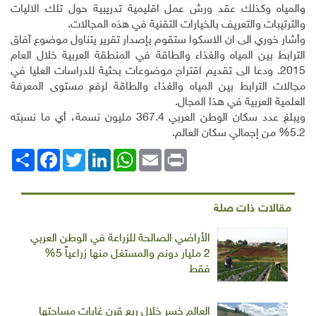
والمياه وكذلك عقد ورش عمل اقليمية تدريبية حول تلك الاليات
والترتيبات والتعريف بالخيارات التقنية في هذه المجالات.
وأشار خوري الى ان الاسكوا ستقوم بإصدار تقرير يتناول موضوع آفاق
الترابط بين المياه والغذاء والطاقة في المنطقة العربية خلال العام
2015. ودعا الى تقديم اقتراح موضوعات بحثية للدراسات العليا في
مجالات الترابط بين المياه والغذاء والطاقة لرفع مستوى المعرفة
العلمية العربية في هذا المجال.
ويبلغ عدد سكان الوطن العربي 367.4 مليون نسمة، أي ما نسبته
5.2
%
من إجمالي سكان العالم.
Print
Email
WhatsApp
LinkedIn
Twitter
انشر
Facebook
مقالات ذات صلة
الأراضي الصالحة للزراعة في الوطن العربي
2 مليار دونم والمستغل منها زراعياً 5%
فقط
العالم خسر خلال ربع قرن غابات مساحتها