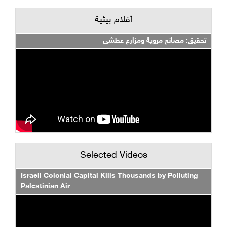
أفلام بيئية
تحقيق: مصانع مروية ومزارع عطشى
Selected Videos
Israeli Colonial Capital Kills Thousands by Polluting
Palestinian Air