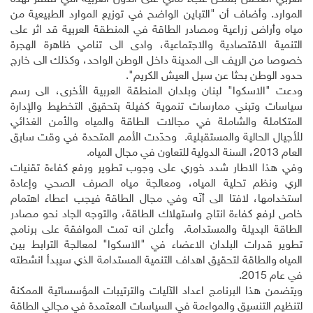
الموارد. وأضاف أن "التباين الواضح في توزيع الموارد الطبيعية من
مياه وأراض زراعية ومصادر الطاقة في المنطقة العربية قد اثر على
التنمية الاقتصادية والاجتماعية، وادى الى تنامي ظاهرة الهجرة
خصوصا من الريف الى المدينة داخل الوطن الواحد، وكذلك الى خارج
حدود الوطن بحثا عن سبل العيش الكريم".
ودعت "الاسكوا" لبنان وبلدان المنطقة العربية الأخرى، الى رسم
سياسات وتبني ممارسات تنموية كفيلة بتحقيق التخطيط والإدارة
المتكاملة والشاملة في مجالات الطاقة والمياه والأمن الغذائي
للأجيال الحالية والمستقبلية. وحدّدت الأمم المتحدة في وقت سابق
العام 2013، السنة الدولية للتعاون في مجال المياه.
وفي هذا الاطار شدد خوري على وجوب تطوير ورفع كفاءة تقنيات
الري ونظم تحلية المياه، ومعالجة مياه الصرف الصحي وإعادة
استخدامها، لافتا الى أنّه وفي مجال الطاقة فيجب اعطاء اهتمام
خاص لرفع كفاءة انتاج واستهلاك الطاقة، والتوجه الجاد نحو مصادر
الطاقة البديلة والمستدامة. وأعلن انه تمت الموافقة على برنامج
تطوير قدرات البلدان الاعضاء في "الاسكوا" لمعالجة الترابط بين
المياه والطاقة لتحقيق اهداف التنمية المستدامة الذي سيبدأ انشطته
في عام 2015.
ويتضمن هذا البرنامج اعداد الآليات والترتيبات المؤسساتية الممكنة
لتنظيم التنسيق والمواءمة في السياسات المعتمدة في مجالي الطاقة