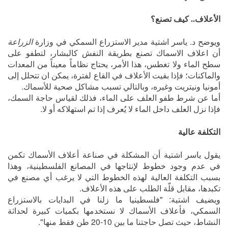
الأعلاف.. كيف تصنع؟
ويوضح د. ياسر اشتية مدير الاستزراع السمكي في وزارة
الزراعة
أن اعلاف الاسماك تصنع بطريقة النفش كالبشار، لتطفو على
سطح الماء ولا تغطس، هذا الأمر، يحتاج نظاماً معيناً من المعدات
والماكنات؛ فإذا بقيت الأعلاف في القاع لفترة، يمكن ان تتحلل إلى
أمونيا ونيتريت وغيره، وبالتالي تسبب مشاكل صحية للأسماك.
أما عن شرط طفو العلف على الماء، فذلك لقياس حاجة السمك،
فإذا نزل العلف داخل الماء لا يُعرف إذا تم استهلاكه أو لا.
التكلفة عالية
يقول ياسر اشتية أن المشكلة في صناعة أعلاف الأسماك تكمن
في عدم وجود خطوط لإنتاجها في المصانع الفلسطينية، وهذا
بسبب التكلفة العالية لهذه الخطوط التي لا يرغب أي مصنع في
تكبدها، مقابل قلّة الطلب على هذه الأعلاف.
ويضيف اشتية: "فلسطينيا ما زلنا في البدايات بالاستزراع
السمكي، فأعلاف الأسماك لا نستخدمها بكميات كبيرة لحداثة
النشاط، حيث تصل حاجتنا ما بين 10-20 طن فقط منها".