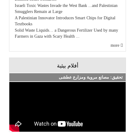
Israeli Toxic Wastes Invade the West Bank ...and Palestinian
Smugglers Remain at Large
A Palestinian Innovator Introduces Smart Chips for Digital
Textbooks
Solid Waste Liquids… a Dangerous Fertilizer Used by many
Farmers in Gaza with Scary Health ...
more
أفلام بيئية
تحقيق: مصانع مروية ومزارع عطشى