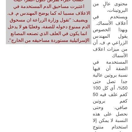
محتوى عالٍ من
اعتبرت مساحيق الدم المستخدمة في
البروتينات،
الاعلاف مسببا له كما يوضح المهندس م. ف.
ويستخدم في
ويضيف: "تقول وزارة الزراعة ان مسحوق
أعلاف الأسماك.
الدم ممنوع دخوله للضفة، وفعليًا هو لا يدخل
وبهذا الخصوص
انما يكون في العلف الذي تصنعه المصانع
يقول المهندس
الإسرائيلية مستوردة مساحيقه من الخارج".
الزراعي م. ف. أن
من ميزات اعلاف
الأسماك
المستخدمة في
الضفة أن فيها
نسبة بروتين عالية
جدا تصل حتى
50%، أي كل 100
كغم علف فيه 50
كغم بروتين
صافي، وحتى
نحصل على هذه
النسبة لا يمكن إلا
استخدام منتوج