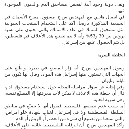
ونفى دولة وجود آلية لفحص مساحيق الدم والدهون الموجودة
فيها.
في اتصال هاتفي مع المهندس س.ج. مسؤول مفرخ الأسماك في
الجمعية المذكورة بأريحا، أكد على استخدام المنتجات الحيوانية
مثل مسحوق السمك في علف الاسماك والتي تحتوي على نسبة
بروتين بين 30 و53% وأنه لا يتم تصنيع هذه الأعلاف في فلسطين،
بل يتم الحصول عليها من إسرائيل.
الخلطة السرية
ويقول المهندس س.ج. أنه زار المصنع في طبريا واطّلع على
الجهات التي تستورد منها إسرائيل هذه المواد، وقال أنها تكون من
تايلند وتايوان.
وفي إجابة عن سؤال مراسلة المجلة حول استخدام مسحوق الدم،
قال أن خلطة هذه الاعلاف لا يمكن لأحد معرفتها إلا المصنّع نفسه،
وهي سرية للغاية.
أما سبب عدم تصنيعها فلسطينيا فيقول أنها لا تصنّع في مناطق
السلطة الفلسطينية ولا في إسرائيل، لغياب شهادة خلو أمراض،
والتي تمنعنا من تصنيع أي شيء من العظم أو الريش أو الدم.
وأكد المهندس س.ج. أن الرقابة الفلسطينية غائبة على الأعلاف،