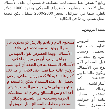
وتابع "السعر أيضا يسبب لدينا مشكلة، فالسبب أن علف الأسماك
يصل لأصحاب مشاريع الاستزراع السمكي بحدود 1000 دولار
للطن، بينما في إسرائيل السعر 2000-2500 شيقل، لكن قضية
النقل تسبب زيادةً في التكاليف."
نسبة البروتين..
نسبة البروتين
مسحوق الدم واللحم والريش ذو محتوى عالٍ
تتفاوت حسب نوع
من البروتينات، ويستخدم في أعلاف
السمك، وحسب
الأسماك. وبهذا الخصوص يقول المهندس
البرنامج المعد من
الزراعي م. ف. أن من ميزات اعلاف
قبل المصانع لكل
الأسماك المستخدمة في الضفة أن فيها نسبة
نوع من الأسماك،
بروتين عالية جدا تصل حتى 50%، أي كل 100
وتكون غالبا ما بين
كغم علف فيه 50 كغم بروتين صافي، وحتى
35-40% كما
نحصل على هذه النسبة لا يمكن إلا استخدام
أشار اشتية.
منتوج حيواني مثل مسحوق الدم، حيث يتم
وهناك مصانع
أخذ الدم من المسالخ وتجرى له المعاملات
تستخدم مصادر
اللازمة ويستخدم في التصنيع، وكذلك
نباتية أو حيوانية،
كمسحوق السمك
تستخدم مخلفات المسالخ مثل الريش أو