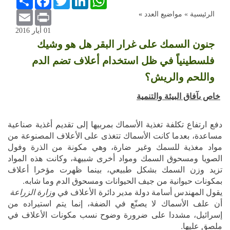
Email
Print
الرئيسية »
مواضيع العدد
»
01 أيار 2016
جنون السمك على غرار البقر هل هو وشيك
فلسطينياً في ظل استخدام أعلاف تضم الدم
واللحم والريش؟
خاص بآفاق البيئة والتنمية
دفع ارتفاع تكلفة تغذية الأسماك بمربيها إلى تقديم أغذية صناعية
مساعدة، بعدما كانت الأسماك تتغذى على الأعلاف المصنوعة من
مواد مغذية للسمك وغير ضارة، وهي مكونة من الذرة وفول
الصويا ومسحوق السمك ومواد أخرى شبيهة، وكانت هذه المواد
تزيد وزن السمك بشكل طبيعي، بينما ظهرت مؤخرا أعلاف
بمكونات حيوانية من جيف الحيوانات ومسحوق الدم وما شابه.
يقول المهندس أسامة دولة مدير دائرة الأعلاف في
وزارة الزراعة
أن علف الأسماك لا يصنّع في الضفة، إنما يتم استيراده من
إسرائيل، مشددا على ضرورة وضوح نسب مكونات الأعلاف في
ملصق عليها.