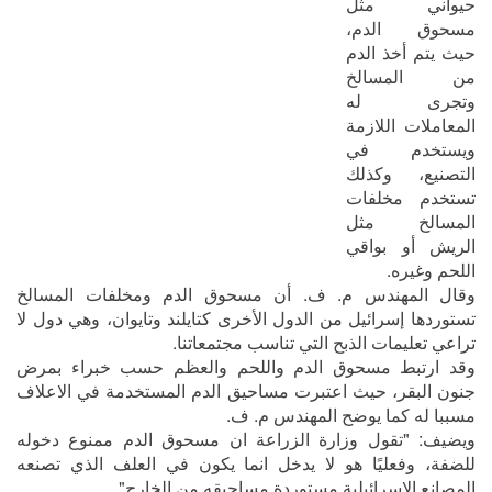
حيواني مثل
مسحوق الدم،
حيث يتم أخذ الدم
من المسالخ
وتجرى له
المعاملات اللازمة
ويستخدم في
التصنيع، وكذلك
تستخدم مخلفات
المسالخ مثل
الريش أو بواقي
اللحم وغيره.
وقال المهندس م. ف. أن مسحوق الدم ومخلفات المسالخ
تستوردها إسرائيل من الدول الأخرى كتايلند وتايوان، وهي دول لا
تراعي تعليمات الذبح التي تناسب مجتمعاتنا.
وقد ارتبط مسحوق الدم واللحم والعظم حسب خبراء بمرض
جنون البقر، حيث اعتبرت مساحيق الدم المستخدمة في الاعلاف
مسببا له كما يوضح المهندس م. ف.
ويضيف: "تقول وزارة الزراعة ان مسحوق الدم ممنوع دخوله
للضفة، وفعليًا هو لا يدخل انما يكون في العلف الذي تصنعه
المصانع الإسرائيلية مستوردة مساحيقه من الخارج".