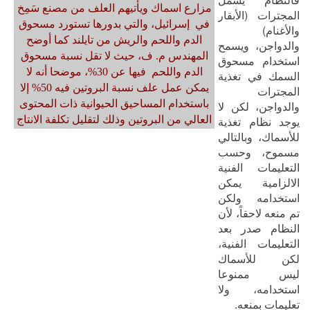
مزارع اسماك ويأتيهم العلف من مصنع سَمِخ
المجترات (الأبقار
في إسرائيل، والتي بدورها تستورد مسحوق
والأغنام)
الدم واللحم والريش من تايلند كما أوضح
والدواجن، ويسمح
المهندس
م. ف
، حيث لا تقل نسبة مسحوق
استخدام مسحوق
الدم واللحم فيها عن 30%، موضحا أنه لا
السمك في تغذية
يمكن عمل علف نسبة البروتين فيه 50% إلا
المجترات
باستخدام المساحيق الحيوانية ذات المحتوى
والدواجن، لكن لا
يوجد نظام تغذية
العالي من البروتين وذلك لتقليل تكلفة الانتاج
للأسماك، وبالتالي
مسموح، وحسب
التعليمات الفنية
الالزامية يمكن
استخدامه ولكن
تم منعه لاحقاً، لأن
النظام صدر بعد
التعليمات الفنية،
لكن للأسماك
ليس ممنوعا
استخدامه، ولا
تعليمات بمنعه.