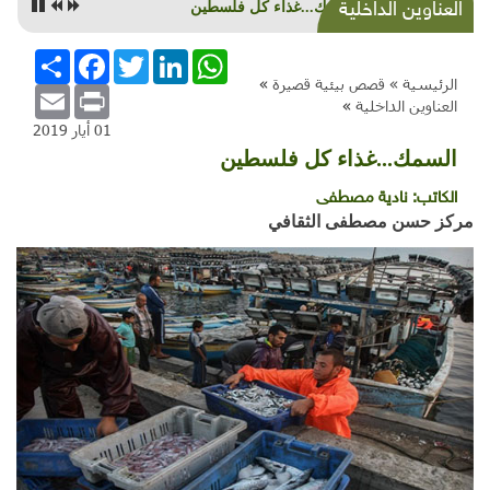
العناوين الداخلية
السمك...غذاء كل فلسطين
WhatsApp
LinkedIn
Twitter
Facebook
انشر
الرئيسية »
قصص بيئية قصيرة
»
Email
Print
العناوين الداخلية
»
01 أيار 2019
السمك...غذاء كل فلسطين
الكاتب:
نادية مصطفى
مركز حسن مصطفى الثقافي