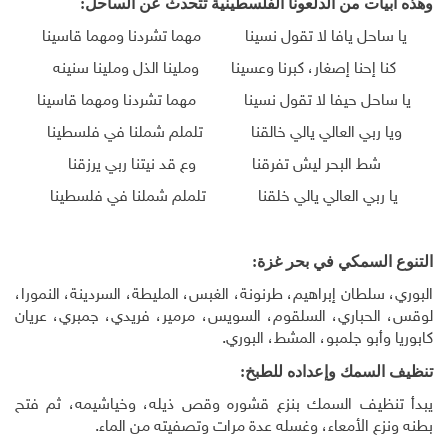
وهذه أبيات من الدلعونا الفلسطينية تتحدث عن الساحل:
يا ساحل يافا لا تقول نسينا مهما تشردنا ومهما قاسينا
كنا إحنا إصغار، كبرنا وعسينا وملينا الذل وملينا سنينه
يا ساحل حيفا لا تقول نسينا مهما تشردنا ومهما قاسينا
ويا ربي العالي يالي خالقنا تلملم شملنا في فلسطينا
شط البحر ليش تفرقنا وع قد نيتنا ربي يرزقنا
يا ربي العالي يالي خلقنا تلملم شملنا في فلسطينا
التنوع السمكي في بحر غزة:
البوري، سلطان إبراهيم، طرنونة، الغبس، المليطة، السردينة، النمورا،
لوقس، الحباري، السلقوم، السويس، مرمير، فريدي، جمبري، عريان
كابوريا وأبو جلمبو، المشط، البوري.
تنظيف السمك وإعداده للطبخ:
يبدأ تنظيف السمك بنزع قشوره وقص ذيله، وخياشيمه، ثم فتح
بطنه ونزع الأمعاء، وغسله عدة مرات وتصفيته من الماء.