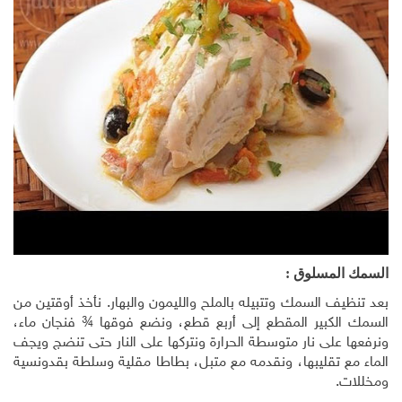
السمك المسلوق :
بعد تنظيف السمك وتتبيله بالملح والليمون والبهار. نأخذ أوقتين من
السمك الكبير المقطع إلى أربع قطع، ونضع فوقها ¾ فنجان ماء،
ونرفعها على نار متوسطة الحرارة ونتركها على النار حتى تنضج ويجف
الماء مع تقليبها، ونقدمه مع متبل، بطاطا مقلية وسلطة بقدونسية
ومخللات.