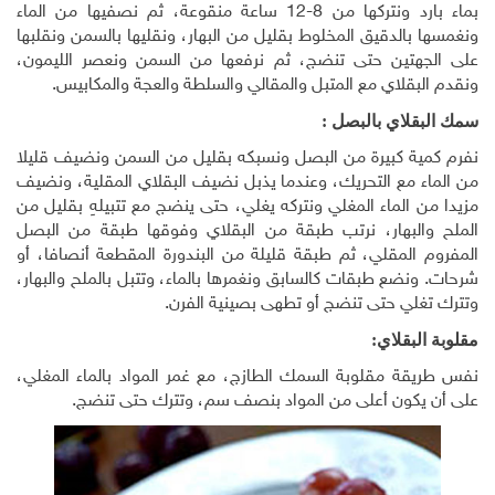
بماء بارد ونتركها من 8-12 ساعة منقوعة، ثم نصفيها من الماء
ونغمسها بالدقيق المخلوط بقليل من البهار، ونقليها بالسمن ونقلبها
على الجهتين حتى تنضج، ثم نرفعها من السمن ونعصر الليمون،
ونقدم البقلاي مع المتبل والمقالي والسلطة والعجة والمكابيس.
سمك البقلاي بالبصل :
نفرم كمية كبيرة من البصل ونسبكه بقليل من السمن ونضيف قليلا
من الماء مع التحريك، وعندما يذبل نضيف البقلاي المقلية، ونضيف
مزيدا من الماء المغلي ونتركه يغلي، حتى ينضج مع تتبيلهِ بقليل من
الملح والبهار، نرتب طبقة من البقلاي وفوقها طبقة من البصل
المفروم المقلي، ثم طبقة قليلة من البندورة المقطعة أنصافا، أو
شرحات. ونضع طبقات كالسابق ونغمرها بالماء، وتتبل بالملح والبهار،
وتترك تغلي حتى تنضج أو تطهى بصينية الفرن.
مقلوبة البقلاي:
نفس طريقة مقلوبة السمك الطازج، مع غمر المواد بالماء المغلي،
على أن يكون أعلى من المواد بنصف سم، وتترك حتى تنضج.