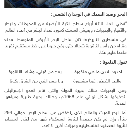
البحر وصيد السمك في الوجدان الشعبي:
تُغطي الماء ثلاثة أرباع سطح الكرة الأرضية من المحيطات والبحار
والأنهار والبحيرات، ويعيش السمك كمورد لغذاء البشر في أنحاء العالم.
في فلسطين التاريخية؛ كان ساحل البحر الأبيض المتوسط بمدنه
وقراه من رأس الناقورة شمالا حتى رفح جنوبا على خط مستقيم تقريبا
ماعدا خليج عكا.
تقول الدلعونا :
احدود بلادي ما هي منكورة رفح من قبلي، وشاما الناقورة
والبحر الأبيض غربا مشهورة ويا جسر النبي من الشرق يكونا
ومن البحيرات هناك بحيرة الحولة والتي قام العدو الإسرائيلي
بتجفيفها بشكل نهائي عام 1958م، وهناك بحيرة طبرية ومياهها
العذبة.
أما البحر الميت والمالح الذي ينخفض عن سطح البحر بحوالي 294
متراً، وإن لم يكن مصدراً للثروة السمكية، فهو من أغنى المصادر
للثروة المعدنية الفلسطينية وميزات أخرى لا تعدّ.