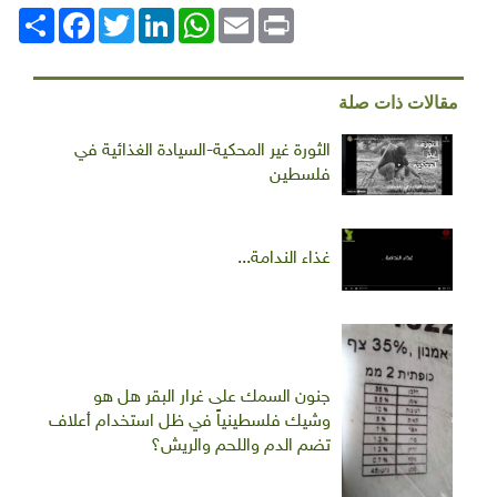
Print
Email
WhatsApp
LinkedIn
Twitter
انشر
Facebook
مقالات ذات صلة
الثورة غير المحكية-السيادة الغذائية في
فلسطين
غذاء الندامة...
جنون السمك على غرار البقر هل هو
وشيك فلسطينياً في ظل استخدام أعلاف
تضم الدم واللحم والريش؟