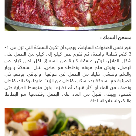
مسخن السمك :
نتبع نفس الخطوات السابقة، ويجب أن تكون السمكة التي تزن من 1-
3 كغم قطعة واحدة، ثم نفرم نص كيلو إلى كيلو من البصل على
شكل الهلال، نرش ملعقة كبيرة من السماق لكل نص كيلو من
البصل، ونرش ملح فوقه ونخلطه مع بعض. نتبل السمكة بالبهار
والملح ونحشي قليلا من البصل في جوفها، والباقي يوضع في
الصينية مع السمكة بعد سكب فنجان من الزيت عليها، وكذلك فنجان
ونصف من الماء أو أكثر قليلا، ثم نخبزها بفرن متوسط الحرارة حتى
تنضج، ويبقى قليلٌ من الماء على البصل ونقدمها مع البطاطا
والبقدونسية والسلطة.