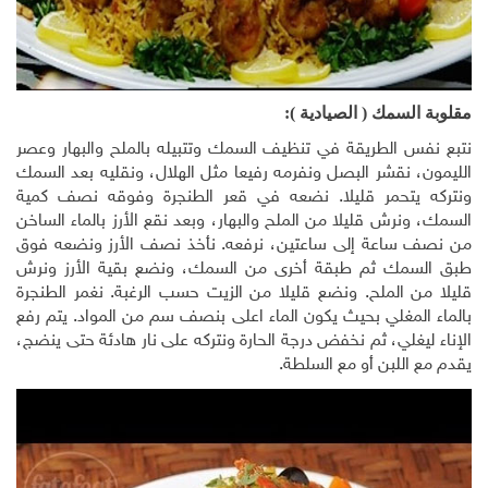
مقلوبة السمك ( الصيادية ):
نتبع نفس الطريقة في تنظيف السمك وتتبيله بالملح والبهار وعصر
الليمون، نقشر البصل ونفرمه رفيعا مثل الهلال، ونقليه بعد السمك
ونتركه يتحمر قليلا. نضعه في قعر الطنجرة وفوقه نصف كمية
السمك، ونرش قليلا من الملح والبهار، وبعد نقع الأرز بالماء الساخن
من نصف ساعة إلى ساعتين، نرفعه. نأخذ نصف الأرز ونضعه فوق
طبق السمك ثم طبقة أخرى من السمك، ونضع بقية الأرز ونرش
قليلا من الملح. ونضع قليلا من الزيت حسب الرغبة. نغمر الطنجرة
بالماء المغلي بحيث يكون الماء اعلى بنصف سم من المواد. يتم رفع
الإناء ليغلي، ثم نخفض درجة الحارة ونتركه على نار هادئة حتى ينضج،
يقدم مع اللبن أو مع السلطة.