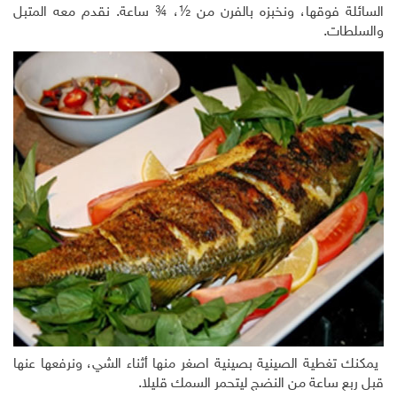
السائلة فوقها، ونخبزه بالفرن من ½، ¾ ساعة. نقدم معه المتبل
والسلطات.
يمكنك تغطية الصينية بصينية اصغر منها أثناء الشي، ونرفعها عنها
قبل ربع ساعة من النضج ليتحمر السمك قليلا.