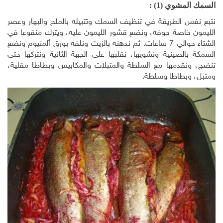
السمك المشوي (1) :
نتبع نفس الطريقة في تنظيف السمك وتتبيله بالملح والبهار وعصر
الليمون خاصة جوفه، ونضع قشور الليمون عليه، ويترك منقوعا في
الشتاء حوالي 7 ساعات. ثم ندهنه بالزيت ونلفه بورق ألمنيوم ونضع
السمكة بالصينية ونشويها، نقلبها على الجهة الثانية ونتركها حتى
تنضج، ونقدمها مع السلطة والمتبلات والمكابيس وبطاطا مقلية،
ومتبل، وبطاطا وسلطة.