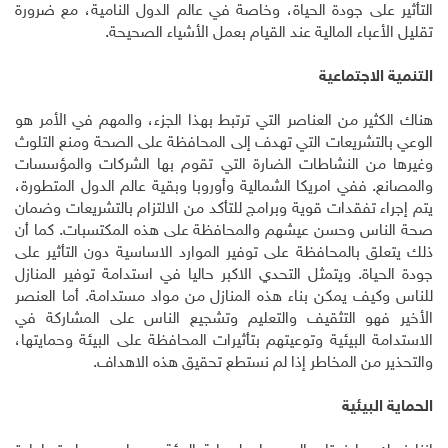
التأثير على جودة الحياة، وخاصة في عالم الدول النامية، مع ضرورة
تقليل الأعباء المالية عند القيام بعمل الأشياء الصحيحة.
التنمية الاجتماعية
هناك الكثير من العناصر التي ترتبط بهذا الجزء، والمهم في الأمر هو
الوعي بالتشريعات التي تهدف إلى المحافظة على الصحة ومنع التلوث
وغيرها من النشاطات الضارة التي تقوم بها الشركات والمؤسسات
والمصانع. ففي امريكا الشمالية وأوروبا وبقية عالم الدول المتطورة،
يتم إجراء تفقدات قوية وبرامج للتأكد من الالتزام بالتشريعات وضمان
صحة الناس وحسن عيشهم والمحافظة على هذه المكتسبات. كما أن
ذلك يتعلق بالمحافظة على توفير الموارد الاساسية دون التأثير على
جودة الحياة. ويتمثل التحدي الاكبر حاليا في استدامة توفير المنازل
للناس وكيف يمكن بناء هذه المنازل من مواد مستدامة. أما العنصر
الأخير فهو التثقيف والتعليم وتشجيع الناس على المشاركة في
الاستدامة البيئية وتوعيتهم بتأثيرات المحافظة على البيئة وحمايتها،
والتحذير من المخاطر إذا لم نستطع تحقيق هذه الاهداف.
الحماية البيئية