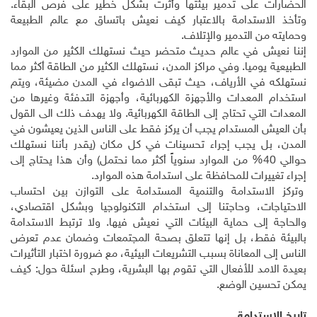
الحضارات على تدمير بيئتها وأثرت بشكل خطير على فرص البقاء.
وتأخذ الاستدامة بالاعتبار كيف نعيش باتساق مع عالم الطبيعة
وحمايته من التدمير والإتلاف.
إننا نعيش في عالم حديث متحضر حيث نستهلك الكثير من الموارد
الطبيعية يوميا. وفي مراكز المدن، نستهلك الكثير من الطاقة أكثر مما
نستهلكه في الأرياف، حيث تبقى الاضواء في المدن مضيئة، ويتم
استخدام المعدات والأجهزة الكهربائية، وأجهزة التدفئة وغيرها من
المعدات التي تحتاج إلى الطاقة الكهربائية. ولا يهدف ذلك الى القول
بأن العيش المستدام يجب أن يركز فقط على الناس الذين يعيشون في
المدن، بل يجب إجراء تحسينات في كل مكان (يقدر بأننا نستهلك
حوالي 40% من الموارد سنوياً أكثر مما نحتمل) وأن هذا يحتاج إلى
إجراء تغييرات للمحافظة على استدامة هذه الموارد.
وتركز الاستدامة والتنمية المستدامة على التوازن بين احتساب
الاحتياجات، وحاجتنا إلى استخدام التكنولوجيا وبشكل اقتصادي،
والحاجة إلى حماية البيئات التي نعيش فيها. ولا ترتبط الاستدامة
بالبيئة فقط، بل إنها تتعلق بصحة المجتمعات وضمان عدم تعرض
الناس إلى المعاناة بسبب التشريعات البيئية، مع ضرورة اختبار التأثيرات
بعيدة الامد للأفعال التي تقوم بها البشرية، وطرح اسئلة حول: كيف
يمكن تحسين الوضع.
تاريخ الاستدامة