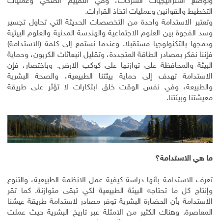
ولوضع استراتيجيات الشركات، وفي التقييم الصحي وعمليات
التخطيط والقوانين وعمليات اتخاذ القرارات.
وتعتبر الاستدامة واحدة من التخصصات الحديثة التي تحاول تجسير
وسد الفجوة بين العلوم الاجتماعية والهندسة المدنية والعلوم البيئية
ودمجها بالتكنولوجيا مستقبلا. وعندما نستمع إلى كلمة (الاستدامة)
فإننا نفكر بمصادر الطاقة المتجددة، وتقليل انبعاثات الكربون، وحماية
البيئة والمحافظة على توازنها على كوكب الارض. وباختصار، فإن
الاستدامة تهدف إلى حماية بيئتنا الطبيعية، والصحة البشرية
والطبيعة، وفي نفس الوقت خلق ابتكارات لا تؤثر على طريقة
معيشتنا وبيئتنا.
ما هي الاستدامة؟
تعرف الاستدامة بأنها دراسة كيفية عمل الانظمة الطبيعية، والتنوع
وإنتاج كل ما تحتاجه البيئة الطبيعية لكي تبقى متوازنة. كما تقر
الاستدامة بأن الحضارة البشرية توفر مصادر لاستدامة طريقة عيشنا
المعاصرة. وهناك الكثير من الامثلة عبر تاريخ البشرية حيث عملت