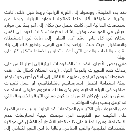
منذ بدء الخليقة، ووصولا إلى الثورة الزراعية وربما قبل ذلك، كانت
البشرية مستهلكة أكثر منها كمنتجة للموارد البيئية. وبدءا من
المجتمعات البدائية التي كانت تتنقل من مكان إلى آخر بحثا عن موارد
العيش في المواسم، وقبل إنشاء المخيمات، كانت تعود إلى نفس
المكان في كل عام، وقد أدى التطور إلى زيادة في الاستيطان
والاستقرار، حيث حلت الزراعة بدلا من الرعي، وتطور ذلك إلى بناء
القرى، والبلدات والمدن التي أخذت تمارس الضغط بشكل أكثر على
البيئة.
وفي بعض الأحيان، فقد أدت الضغوطات البيئية إلى إجبار الناس على
إحداث هذه التغييرات بالدرجة الاولى (زيادة السكان كمثال على هذه
الضغوطات) ومن ثم توجب عليهم الانتقال إلى أماكن أخرى حيث توفر
البيئة استدامة افضل لممارساتهم ونشاطاتهم، أو عمل تغييرات
اضافية في البيئة الحالية. ولم يكن هنالك مفهوم حقيقي لاستدامة
العيش، وحتى وإن كان الناس لا يدركون معاني التربة والخصوبة، التي
قد ترهق بسب رعاية المواشي.
ومن المعروف بأن الكثير من المجتمعات قد انهارت بسبب عدم القدرة
على التكيف مع الظروف التي فرضت نتيجة لممارسات عدم
الاستدامة. ومن الامثلة على ذلك قطع الاشجار أو الفشل في مواكبة
التضخمات الطبيعية والتغير المناخي. وغالبا ما أدى التغير الثقافي إلى