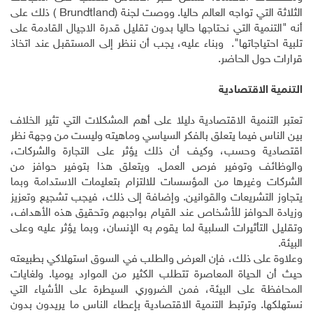
الثلاثة التي تواجه العالم حاليا. ووصت لجنة (
Brundtland
) ذلك على
أنه "التنمية التي نحتاجها حاليا بدون تقليل قدرة الاجيال القادمة على
تلبية احتياجاتها". وبناء عليه، يجب أن ننظر إلى المستقبل عند اتخاذ
قرارات حول الحاضر.
التنمية الاقتصادية
تعتبر التنمية الاقتصادية دليلا على أهم المشكلات التي تثير الخلاف
بين الناس فيما يتعلق بالفكر السياسي وماهيته وليست من وجهة نظر
اقتصادية وحسب، وكيف أن ذلك يؤثر على التجارة والشركات،
والوظائف وتوفير فرص العمل. ويتعلق هذا بتوفير حوافز من
الشركات وغيرها من المؤسسات للالتزام بتعليمات الاستدامة وبما
يتجاوز التشريعات والقوانين. وإضافة إلى ذلك، فيجب تشجيع وتعزيز
وزيادة الحوافز للأشخاص عند القيام بواجبهم وتحقيق هذه الأهداف،
وتقليل التأثيرات السلبية لما يقوم به الإنسان، وبما يؤثر عليه وعلى
البيئة.
وعلاوة على ذلك، فإن العرض والطلب في السوق استهلاكي بطبيعته
حيث أن الحياة المعاصرة تتطلب الكثير من الموارد يوميا. ولغايات
المحافظة على البيئة، فمن الضروري السيطرة على الأشياء التي
نستهلكها. وترتبط التنمية الاقتصادية بإعطاء الناس ما يريدون بدون