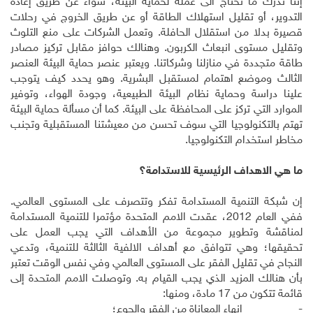
إننا ندرك ما نحتاج الى عمله لحماية البيئة، سواء عن طريق إعادة
التدوير، أو تقليل استهلاك الطاقة أو عن طريق الخروج في رحلات
قصيرة بدلا من استقلال الحافلة. وتعمل الشركات على منع التلوث
وتقليل مستوى انبعاث الكربون. وهنالك حوافز مقابل تركيز مصادر
طاقة متجددة في منازلنا وشركاتنا. ويعتبر عنصر حماية البيئة العنصر
الثالث وموضع اهتمام لمستقبل البشرية. وهو يحدد كيف يتوجب
علينا دراسة وحماية نظام البيئة الطبيعية، وجودة الهواء، وتوفير
الموارد التي تركز على المحافظة على البيئة. كما أن مسألة حماية البيئة
تهتم بالتكنولوجيا التي سوف تحسن من معيشتنا المستقبلية وتجنب
مخاطر استخدام التكنولوجيا.
ما هي الاهداف الرئيسية للاستدامة؟
إن شبكة التنمية المستدامة تفكر وتتصرف على المستوى العالمي.
ففي العام 2012، عقدت الامم المتحدة مؤتمرا للتنمية المستدامة
لمناقشة وتطوير مجموعة من الأهداف التي يجب العمل على
تحقيقها؛ وهي تتوافق مع أهداف الالفية الثالثة للتنمية، وتدعي
النجاح في تقليل الفقر على المستوى العالمي وفي نفس الوقت تعتبر
بأن هنالك المزيد الذي يجب القيام به. وتوصلت الامم المتحدة إلى
قائمة تتكون من 17 مادة، ومنها:
- إنهاء المعاناة من الفقر والجوع؛