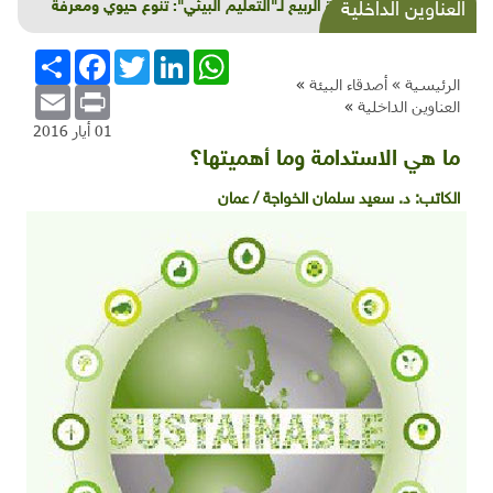
أجندة الربيع لـ"التعليم البيئي": تنوع حيوي ومعرفة
العناوين الداخلية
خضراء
WhatsApp
LinkedIn
Twitter
Facebook
انشر
الرئيسية »
أصدقاء البيئة
»
Email
Print
العناوين الداخلية
»
01 أيار 2016
ما هي الاستدامة وما أهميتها؟
الكاتب:
د. سعيد سلمان الخواجة / عمان