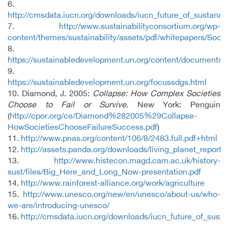
6.
http://cmsdata.iucn.org/downloads/iucn_future_of_sustanabil
7.
http://www.sustainabilityconsortium.org/wp-
content/themes/sustainability/assets/pdf/whitepapers/Soci
8.
https://sustainabledevelopment.un.org/content/documents
9.
https://sustainabledevelopment.un.org/focussdgs.html
10. Diamond, J. 2005:
Collapse: How Complex Societies
Choose to Fail or Survive
. New York: Penguin
(
http://cpor.org/ce/Diamond%282005%29Collapse-
HowSocietiesChooseFailureSuccess.pdf
)
11.
http://www.pnas.org/content/106/8/2483.full.pdf+html
12.
http://assets.panda.org/downloads/living_planet_report_
13.
http://www.histecon.magd.cam.ac.uk/history-
sust/files/Big_Here_and_Long_Now-presentation.pdf
14.
http://www.rainforest-alliance.org/work/agriculture
15.
http://www.unesco.org/new/en/unesco/about-us/who-
we-are/introducing-unesco/
16.
http://cmsdata.iucn.org/downloads/iucn_future_of_sustan