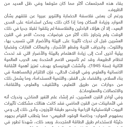
بقاء هذه المجتمعات أكثر مما كان متوقعا وفي ظل العديد من
الظروف.
ورغم أن بعض فلاسفة الحضارة والتنوير عبروا عن قلقهم بشأن
الموارد وزيادة السكان وما إذا كان ذلك يمكن استدامته على المدى
البعيد، إلا أن هؤلاء الباحثين والفلاسفة لم يتلقوا تقبلا جديا في ذلك
الوقت ولم يتجاوز ذلك أكثر من فرضيات. وحدث الامر في القرن
العشرين قبل أن ندرك تأثيرنا على البيئة والأضرار التي نتسبب بها،
والتلوث، وانجراف التربة وقطع الأشجار، وانبعاثات الغازات وقضايا
بيئية أخرى أدت إلى زيادة الاهتمام بالبيئة والأضرار التي قد تحدث
لنظام الطبيعة. وقد تم تأسيس الامم المتحدة بعد الحرب العالمية
الثانية (سنة 1945)، وأنشئت اليونيسكو بهدف تعزيز أهمية الثقافة
الانسانية والعلوم. وفي الوقت الحالي، فإن الالتزام (بالمساهمة في
بناء السلام، والقضاء على الفقر، والتنمية المستدامة، وما يشمل ذلك
من حوارات عن طريق التعليم، والتثقيف والعلوم، والثقافة،
والاتصالات والمعلومات).
وفي أواخر القرن العشرين، تم إنشاء علم التغير المناخي. وندرك أنه
في الثمانينات من القرن الماضي فقد كانت هنالك مشكلات تأثيرات
البيوت البلاستيكية الزراعية وتدمير طبقة الأوزون، وأدى ذلك إلى وعي
بمفهوم الموارد- وخاصة الوقود الطبيعي- مما يتطلب القيام بجهود
حثيثة لاستخدام طرق الطاقة المتجددة. وبعد ذلك، شهدنا تطور في