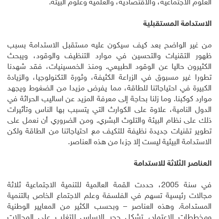
العلوم الاجتماعية، والاقتصادية، والعلمية وعلوم البيئة.
الاستدامة المستقبلية
من غير الواضح بعد كيف سيكون عليه مستقبل الاستدامة بسبب
ظهور التقنيات والتحسين في موارد التنظيف والوقود، ويبحث
الكثيرون حاليا عن الوقود الطبيعي. ومنذ الخمسينيات، فقد شهدنا
تطورا غير مسبوق في الزراعة الكثيفة، وثورة التكنولوجيا، والزيادة
الكبيرة في احتياجاتنا للطاقة، مما يفرض مزيدا من الضغوط ويجهد
موارد كوكبنا. وما زلنا بحاجة إلى معرفة المزيد عن اساليب الحراثة في
الدول النامية، علاوة على الكوارث التي يتسبب بها الناس وتأثيرات
ذلك على نظام البيئة والتلوث البشري. ومن الضروري أن نعمل على
تطوير تقنيات جديدة نظيفة للتكيف مع احتياجاتنا من الطاقة ولكن
الاستدامة البيئية ليست إلا جزءا من هذه العناصر.
العناصر الثلاثة للاستدامة
في سنة 2005، حددت القمة العالمية للتنمية الاجتماعية ثلاثة
مجالات رئيسية تسهم في الفلسفة وعلم الاجتماع الخاص بالتنمية
المستدامة. وهذه العناصر – وبحسب الكثير من المعايير الوطنية
ومخططات الاعتماد، تشكل حجر الاساس للتغلب على المجالات