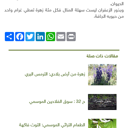
الحيوان.
وبذور الزعفران ليست سهلة المنال فكل مئة زهرة تعطي غرام واحد
من حبوبه الجافة.
Print
Email
WhatsApp
LinkedIn
Twitter
انشر
Facebook
مقالات ذات صلة
زهرة من أرض بلادي: الترمس البري
ح 32 : سوق الفلاحين الموسمي
الطعام التراثي الموسمي: التوت فاكهة