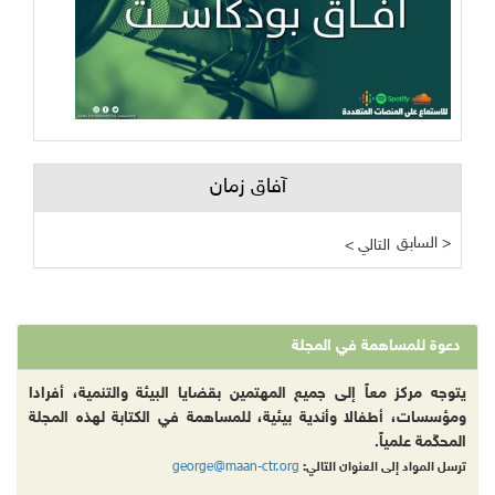
آفاق زمان
السابق >
< التالي
دعوة للمساهمة في المجلة
يتوجه مركز معاً إلى جميع المهتمين بقضايا البيئة والتنمية، أفرادا
ومؤسسات، أطفالا وأندية بيئية، للمساهمة في الكتابة لهذه المجلة
المحكّمة علمياً.
george@maan-ctr.org
ترسل المواد إلى العنوان التالي: