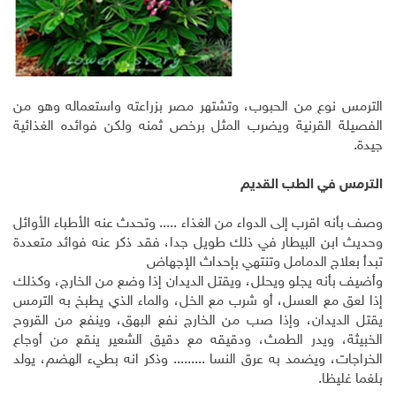
الترمس نوع من الحبوب، وتشتهر مصر بزراعته واستعماله وهو من
الفصيلة القرنية ويضرب المثل برخص ثمنه ولكن فوائده الغذائية
جيدة.
الترمس في الطب القديم
وصف بأنه اقرب إلى الدواء من الغذاء ..... وتحدث عنه الأطباء الأوائل
وحديث ابن البيطار في ذلك طويل جدا، فقد ذكر عنه فوائد متعددة
تبدأ بعلاج الدمامل وتنتهي بإحداث الإجهاض
وأضيف بأنه يجلو ويحلل، ويقتل الديدان إذا وضع من الخارج، وكذلك
إذا لعق مع العسل، أو شرب مع الخل، والماء الذي يطبخ به الترمس
يقتل الديدان، وإذا صب من الخارج نفع البهق، وينفع من القروح
الخبيثة، ويدر الطمث، ودقيقه مع دقيق الشعير ينقع من أوجاع
الخراجات، ويضمد به عرق النسا ......... وذكر انه بطيء الهضم، يولد
بلغما غليظا.