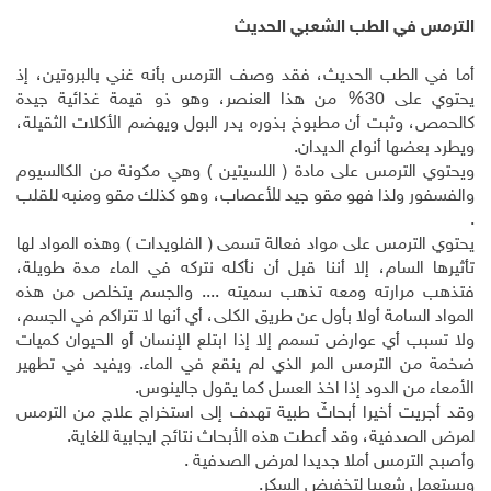
الترمس في الطب الشعبي الحديث
أما في الطب الحديث، فقد وصف الترمس بأنه غني بالبروتين، إذ
يحتوي على 30% من هذا العنصر، وهو ذو قيمة غذائية جيدة
كالحمص، وثبت أن مطبوخ بذوره يدر البول ويهضم الأكلات الثقيلة،
ويطرد بعضها أنواع الديدان.
ويحتوي الترمس على مادة ( اللسيتين ) وهي مكونة من الكالسيوم
والفسفور ولذا فهو مقو جيد للأعصاب، وهو كذلك مقو ومنبه للقلب
.
يحتوي الترمس على مواد فعالة تسمى ( الفلويدات ) وهذه المواد لها
تأثيرها السام، إلا أننا قبل أن نأكله نتركه في الماء مدة طويلة،
فتذهب مرارته ومعه تذهب سميته .... والجسم يتخلص من هذه
المواد السامة أولا بأول عن طريق الكلى، أي أنها لا تتراكم في الجسم،
ولا تسبب أي عوارض تسمم إلا إذا ابتلع الإنسان أو الحيوان كميات
ضخمة من الترمس المر الذي لم ينقع في الماء. ويفيد في تطهير
الأمعاء من الدود إذا اخذ العسل كما يقول جالينوس.
وقد أجريت أخيرا أبحاثٌ طبية تهدف إلى استخراج علاج من الترمس
لمرض الصدفية، وقد أعطت هذه الأبحاث نتائج ايجابية للغاية.
وأصبح الترمس أملا جديدا لمرض الصدفية .
ويستعمل شعبيا لتخفيض السكر.