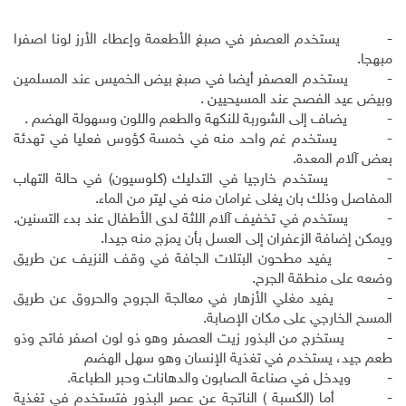
- يستخدم العصفر في صبغ الأطعمة وإعطاء الأرز لونا اصفرا
مبهجا.
- يستخدم العصفر أيضا في صبغ بيض الخميس عند المسلمين
وبيض عيد الفصح عند المسيحيين .
- يضاف إلى الشوربة للنكهة والطعم واللون وسهولة الهضم .
- يستخدم غم واحد منه في خمسة كؤوس فعليا في تهدئة
بعض آلام المعدة.
- يستخدم خارجيا في التدليك (كلوسيون) في حالة التهاب
المفاصل وذلك بان يغلى غرامان منه في ليتر من الماء.
- يستخدم في تخفيف آلام اللثة لدى الأطفال عند بدء التسنين.
ويمكن إضافة الزعفران إلى العسل بأن يمزج منه جيدا.
- يفيد مطحون البتلات الجافة في وقف النزيف عن طريق
وضعه على منطقة الجرح.
- يفيد مغلي الأزهار في معالجة الجروح والحروق عن طريق
المسح الخارجي على مكان الإصابة.
- يستخرج من البذور زيت العصفر وهو ذو لون اصفر فاتح وذو
طعم جيد، يستخدم في تغذية الإنسان وهو سهل الهضم
- ويدخل في صناعة الصابون والدهانات وحبر الطباعة.
- أما (الكسبة ) الناتجة عن عصر البذور فتستخدم في تغذية