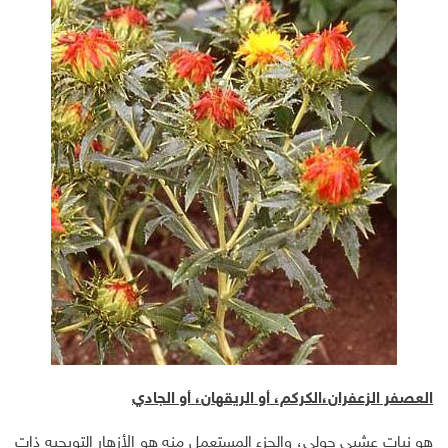
العصفر الزعفران،الكركم، أو الريقهان، أو الجادي
هو نبات عشبي حولي، والجزء المستعمل منه هو الأزهار التويجيه ذات