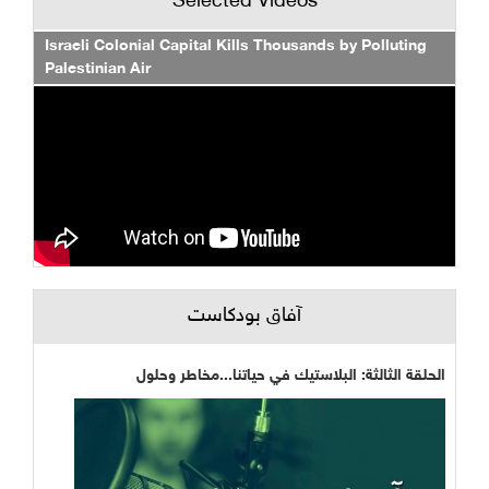
Selected Videos
Israeli Colonial Capital Kills Thousands by Polluting
Palestinian Air
آفاق بودكاست
الحلقة الثالثة: البلاستيك في حياتنا...مخاطر وحلول