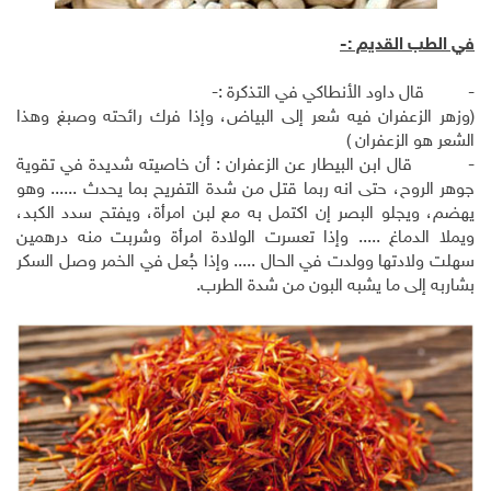
في الطب القديم :-
- قال داود الأنطاكي في التذكرة :-
(وزهر الزعفران فيه شعر إلى البياض، وإذا فرك رائحته وصبغ وهذا
الشعر هو الزعفران )
- قال ابن البيطار عن الزعفران : أن خاصيته شديدة في تقوية
جوهر الروح، حتى انه ربما قتل من شدة التفريح بما يحدث ...... وهو
يهضم، ويجلو البصر إن اكتمل به مع لبن امرأة، ويفتح سدد الكبد،
ويملا الدماغ ..... وإذا تعسرت الولادة امرأة وشربت منه درهمين
سهلت ولادتها وولدت في الحال ..... وإذا جُعل في الخمر وصل السكر
بشاربه إلى ما يشبه البون من شدة الطرب.