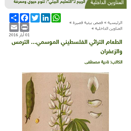
أجندة الربيع لـ"التعليم البيئي": تنوع حيوي ومعرفة
العناوين الداخلية
خضراء
WhatsApp
LinkedIn
Twitter
Facebook
انشر
الرئيسية »
قصص بيئية قصيرة
»
Email
Print
العناوين الداخلية
»
01 أيار 2016
الطعام التراثي الفلسطيني الموسمي... الترمس
والزعفران
الكاتب:
نادية مصطفى