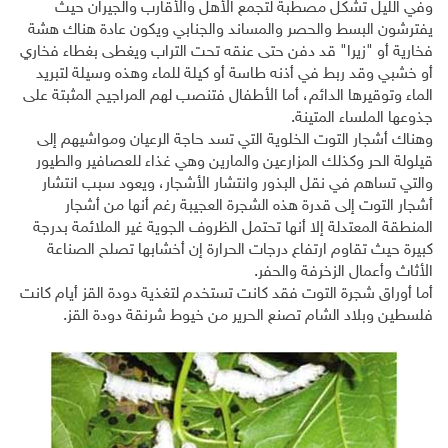
وفي الليل تشكل مصطبة لتجمع الأهل والأقارب والجيران حيث
يفترشون البسط والحصر والمساند والجنابي ويكون عادة هناك هشة
فخارية أو "زيرا" قد دفن حتى عنقه تحت التراب ويغطى بغطاء فخاري
أو خشبي وقد ربط في أذنه طاسة أو كيلة للماء وهذه وسيلة لتبريد
الماء وتوقيرها الدائم، أما الأطفال فتنصب لهم المراجيح المثبتة على
جذوعها الملساء المتينة.
وهناك أشجار التوت الخلوية التي تسد حاجة الرعيان ومواشيهم إلى
قيلولة الحر وكذلك المزارعين والمارين وهي غذاء للعصافير والطيور
والتي تساهم في نقل البذور وانتشار الأشجار، ويعود سبب انتشار
أشجار التوت إلى قدرة هذه الشجرة العجيبة رغم أنها من أشجار
المنطقة المعتدلة إلا أنها تحتمل الظروف الجوية غير الملائمة بدرجة
كبيرة حيث تقاوم ارتفاع درجات الحرارة إن أخشابها تصلح الصناعة
الأثاث وأعمال الزخرفة والحفر.
أما أوراق شجرة التوت فقد كانت تستخدم لتغذية دودة القز أيام كانت
فلسطين وبلاد الشام تصنع الحرير من خيوط شرنقة دودة القز.