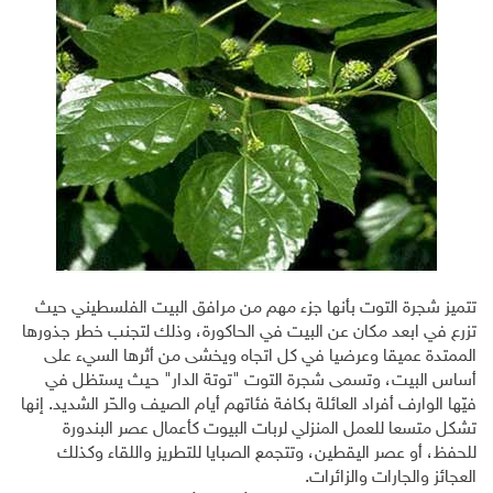
تتميز شجرة التوت بأنها جزء مهم من مرافق البيت الفلسطيني حيث
تزرع في ابعد مكان عن البيت في الحاكورة، وذلك لتجنب خطر جذورها
الممتدة عميقا وعرضيا في كل اتجاه ويخشى من أثرها السيء على
أساس البيت، وتسمى شجرة التوت "توتة الدار" حيث يستظل في
فيّها الوارف أفراد العائلة بكافة فئاتهم أيام الصيف والحّر الشديد. إنها
تشكل متسعا للعمل المنزلي لربات البيوت كأعمال عصر البندورة
للحفظ، أو عصر اليقطين، وتتجمع الصبايا للتطريز واللقاء وكذلك
العجائز والجارات والزائرات.