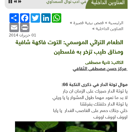
خديعة "الاقتصاد الأخضر"
العناوين الداخلية
WhatsApp
LinkedIn
Twitter
Facebook
انشر
الرئيسية »
قصص بيئية قصيرة
»
Email
Print
العناوين الداخلية
»
01 حزيران 2014
الطعام التراثي الموسمي: التوت فاكهة شافية
ومذاق طيب تزخر به فلسطين
الكاتب:
نادية مصطفى
مركز حسن مصطفى الثقافي
موال توتة الدار في ذكرى النكبة 66:
يا توتة الدار صبرك على الزمان ان جار
لا بد ما نعود مهما طول المشوار يا يا ويلي
يا توتة الدار حلفتك بفرقتنا
خلي جناك حمم على الغاصب الغدار يا يابا
اووف اووف اووف