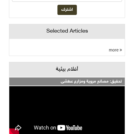
Selected Articles
more
أفلام بيئية
تحقيق: مصانع مروية ومزارع عطشى