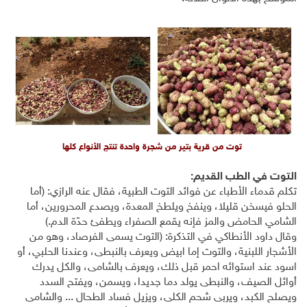
توت من قرية بتير من شجرة واحدة تنتج الأنواع كلها
التوت في الطب القديم:
تكلم قدماء الأطباء عن فوائد التوت الطبية، فقال عنه الرازي: (أما
الحلو فيسخن قليلا، وينفخ ويلطخ المعدة، ويصدع المحرورين، أما
الشامي الحامض والمز فإنه يقمع الصفراء ويطفئ حدّة الدم.)
وقال داود الأنطاكي في التذكرة: (التوت يسمى الفرصاد، وهو من
الأشجار اللبنية، والتوت إما ابيض ويعرف بالنبطى، وعندنا الحلبي، أو
اسود عند استوائه احمر قبل ذلك، ويعرف بالشامى، والكل يدرك
أوائل الصيف، والنبطى يولد دما جديدا، ويسمن، ويفتح السدد
ويصلح الكبد، ويربى شحم الكلى، ويزيل فساد الطحال ... والشامى