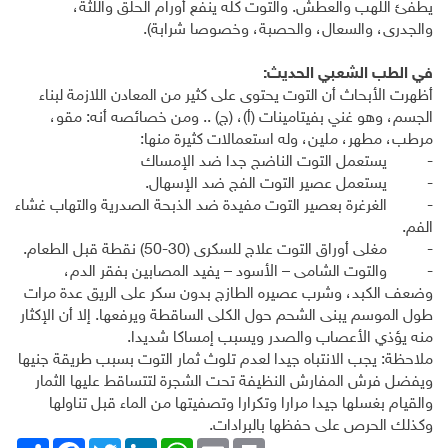
يطفئ اللهب والعطش. والتوت كله ينفع أورام الحلق واللثة،
والجدرى، والسعال، والحصبة، وخصوصا شرابة).
في الطب الشعبي الحديث:
أظهرت الأبحاث أن التوت يحتوى على كثير من المعادن اللازمة لبناء
الجسم، وهو غني بفيتامينات (أ)، (ج) .. ومن خصائصه أنه: مقو،
مرطب، مطهر، ملين، وله استعمالات كثيرة منها:
- يستعمل التوت الناضج جدا ضد الإمساك
- يستعمل عصير التوت الفج ضد الإسهال.
- الغرغرة بعصير التوت مفيدة ضد الذبحة الصدرية والتهاب غشاء
الفم.
- مغلى أوراق التوت علاج للسكرى (30-50) نقطة قبل الطعام.
- والتوت الشامى – الأسود – يفيد المصابين بفقر الدم،
وضعف الكبد، وشرب عصيره الطازج بدون سكر على الريق عدة مرات
طول الموسم يبنى الشحم حول الكلى الساقطة ويرفعها. إلا أن الإكثار
منه يؤذي الأعصاب والصدر ويسبب إمساكا شديدا.
ملاحظة: يجب الانتباه جيدا لعدم تلوث ثمار التوت بسبب طريقة جنيها
ويفضل فرش المفارش النظيفة تحت الشجرة لتتساقط عليها الثمار
والقيام بغسلها جيدا مرارا وتكرارا وتصفيتها من الماء قبل تناولها
وكذلك الحرص على حفظها بالبرادات.
Print
Email
WhatsApp
LinkedIn
Twitter
انشر
Facebook