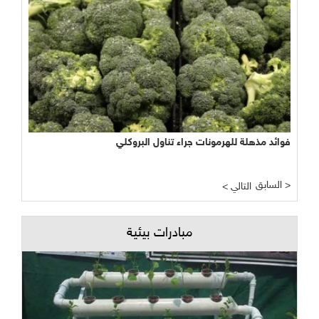
فوائد مذهلة للهرمونات جراء تناول البروكلي
السابق >
< التالي
مبادرات بيئية