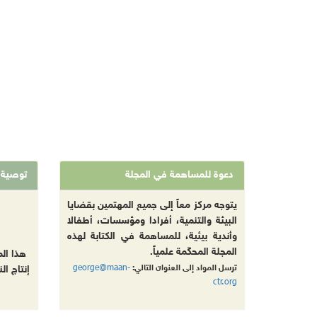
دعوة للمساهمة في المجلة
توصية
يتوجه مركز معاً إلى جميع المهتمين بقضايا
البيئة والتنمية، أفرادا ومؤسسات، أطفالا
وأندية بيئية، للمساهمة في الكتابة لهذه
المجلة المحكّمة علمياً.
هذا ال
george@maan-
ترسل المواد إلى العنوان التالي:
إنتاج ال
ctr.org