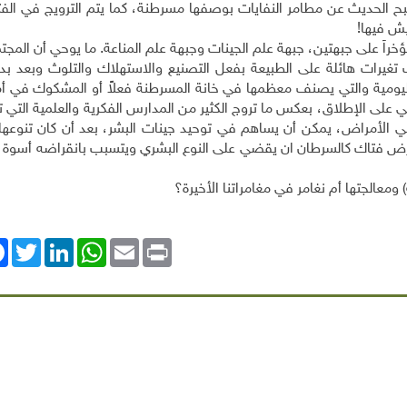
بح الحديث عن مطامر النفايات بوصفها مسرطنة، كما يتم الترويج في الفتر
يش فيها!
ؤخراً على جبهتين، جبهة علم الجينات وجبهة علم المناعة. ما يوحي أن المجت
غيرات هائلة على الطبيعة بفعل التصنيع والاستهلاك والتلوث وبعد بدا
ا اليومية والتي يصنف معظمها في خانة المسرطنة فعلاً أو المشكوك في أ
اني على الإطلاق، بعكس ما تروج الكثير من المدارس الفكرية والعلمية التي 
اشي الأمراض، يمكن أن يساهم في توحيد جينات البشر، بعد أن كان تنوعها
رض فتاك كالسرطان ان يقضي على النوع البشري ويتسبب بانقراضه أسوة با
ومعالجتها أم نغامر في مغامراتنا الأخيرة؟
ok
Twitter
LinkedIn
WhatsApp
Email
Print