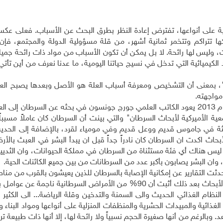
انية على أنواعها، تفترض إعادة النظر بطرق البحث عن الأسباب. فعلى عك
ركها تتراكم وتتخمر ثمانية أشهر، من قلة مسؤولية الدولة والمجتمع، فإن
ت، وليس لها رائحة. لا بل يمكن أن تكون الأسباب من مواد ذات رائحة جمي
 الكيميائية التي تدخل في نسيج حياتنا اليومية، ما عدنا نعرف من أين تأت
"، بمعنى أن التشخيص ومعرفة أسباب العلة هو الأصل وبعدها يصبح العلا
واجهته.
في كتابه عن "يوميات السرطان" الصادر في نيويورك العام 2013 يعود الكاتب العلمي جورج جونسون في بحثه عن السرطان
ة الأميركية لأبحاث السرطان" والتي بينت أن السرطان كان عاملاً مسبباً
بيثة في جاموس قديم ووعل قديم وفي مومياء لقرد، بالإضافة إلى الحدي
اث اكدت ان السرطان كان نادراً جداً قبل ان يبدأ البشر في العبث بالأ
 ان ليس هناك أي فئة مستثناة من السرطان في مملكة الحيوانات، وان الثد
وان البشر يصابون بأكبر عدد من السرطانات من بين جميع الكائنات الحية.
تحدثت التقارير عن إمكانية الإصابة بالسرطان للذين يعيشون بالقرب من من
على تربة غرانيتية وحيث ينبعث غاز الرادون... إلا أن تقدم الأبحاث بعد ذلك أثبت أن 90% من الأمراض السرطانية نا
لنظام الغذائي الحديث والى السمنة والتدخين وقلة الرياضة... الى الكثير 
لغذائية والمبيدات الحشرية والمنظفات المنزلية على أنواعها ومواد البناء وا
وبالرغم من أنها صغيرة الحجم نسبياً ولا رائحة لها، إلا أنها ذات طبيعة تراك