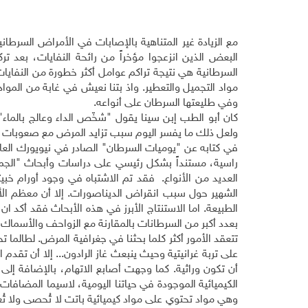
مع الزيادة غير المتناهية بالإصابات في الأمراض السرط
البعض الذين انزعجوا مؤخراً من رائحة النفايات، بعد ت
السرطانية هي نتيجة تراكم عوامل أكثر خطورة من النفايا
مواد التجميل والتعطير. واذ بتنا نعيش في غابة من المواد
وفي طليعتها السرطان على أنواعه.
كان أبو الطب إبن سينا يقول "شخّص الداء وعالج بالماء
ولعل ذلك ما يفسر اليوم سبب تزايد المرض مع صعوبات م
راسية، مستنداً بشكل رئيسي على دراسات وأبحاث "الجمعي
العديد من الأنواع. فقد تم الاشتباه في وجود أورام خ
الشهير حول سبب انقراض الديناصورات. إلا أن معظم الأبح
الطبيعة. اما الاستنتاج الأبرز في هذه الأبحاث فقد أكد
بعدد أكبر من السرطانات بالمقارنة مع الزواحف والأسماك، 
تتعقد الأمور أكثر كلما بحثنا في جغرافية المرض. لطالما 
أن تكون وراثية. كما وجهت أصابع الاتهام، بالإضافة إلى ا
الكيميائية الموجودة في حياتنا اليومية، لاسيما المضافات ا
وهي مواد تحتوي على مواد كيميائية باتت لا تُحصى ولا تُعد. 