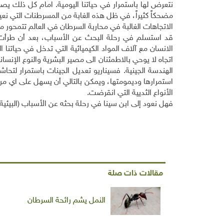
نتعرض لها باستمرار في حياتنا اليومية. امام كل ذلك يص
مضحكاً كثيراً، في ظل هذه الغابة من المسرطنات التي نع
الاتجاهات الغالبة في محاربة السرطان في العالم تتمحور م
قد استسلم في رحلة البحث عن الأسباب، بعد أن طرأت ت
الانسان مع آلاف المواد الكيميائية التي تدخل في حياتن
اتجاه لا يوحي بالاطمئنان الى مصير البشرية والنوع الإنس
الهندسة الجينية. فسيناريو تعديل الجينات باستمرار لتح
استمرارها وديمومتها، ويمكن بالتالي أن يسهل على اي م
الأنواع الثديية التي انقرضت.
فهل نعود إلى ابن سينا في رحلة بحثه عن الأسباب (البيئية) 
مقالات ذات صلة
النمل يشم رائحة السرطان