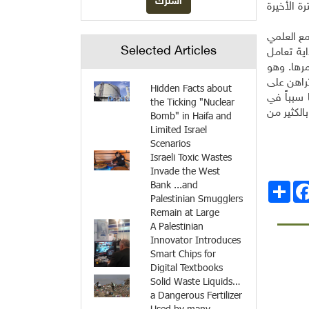
ة الأخيرة
مع العلمي
Selected Articles
ية تعامل
مرها. وهو
تراهن على
Hidden Facts about
 سبباً في
the Ticking "Nuclear
لكثير من
Bomb" in Haifa and
Limited Israel
Scenarios
Israeli Toxic Wastes
Invade the West
Bank ...and
انشر
Facebo
Palestinian Smugglers
Remain at Large
A Palestinian
Innovator Introduces
Smart Chips for
Digital Textbooks
Solid Waste Liquids…
a Dangerous Fertilizer
Used by many