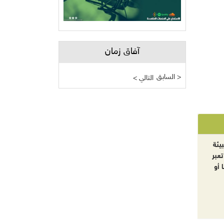
آفاق زمان
السابق >
< التالي
يئة
تعبر
 أو