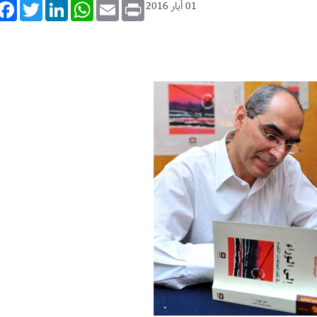
book
Twitter
LinkedIn
WhatsApp
Email
Print
01 أيار 2016