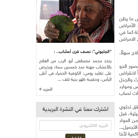
س ما يظن
 الأمراض
لة كما في
ي الامراض
"الجلبوني": نصف قرن أعشاب.. :
ج سهلاً.
يتخذ محمد مصطفى أبو الرب من العلاج
 إلى العصور الجو
بالأعشاب مهنة منذ خمسين سنة، ويحرص
 لانقراض
على تقليد يومي: الكوفية الحمراء في أعلى
الرأس، وحقيبة ظهر بنية تلف ...
ث والجدل
رض وموارد
المزيد
ييات تصاب
اطق تحتوي
اشترك معنا في النشرة البريدية
جمة عن عوامل بيئية، قبل
من المواد
لتجميل...
مية لأننا