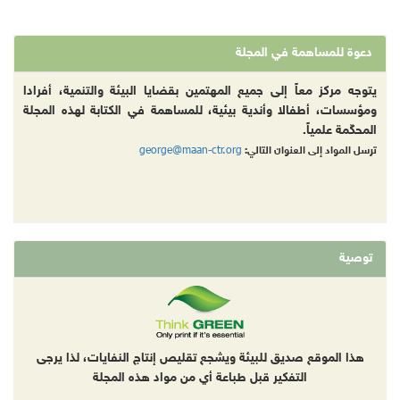
دعوة للمساهمة في المجلة
يتوجه مركز معاً إلى جميع المهتمين بقضايا البيئة والتنمية، أفرادا
ومؤسسات، أطفالا وأندية بيئية، للمساهمة في الكتابة لهذه المجلة
المحكّمة علمياً.
george@maan-ctr.org
ترسل المواد إلى العنوان التالي:
توصية
هذا الموقع صديق للبيئة ويشجع تقليص إنتاج النفايات، لذا يرجى
التفكير قبل طباعة أي من مواد هذه المجلة