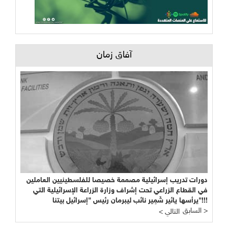
آفاق زمان
دورات تدريب إسرائيلية مصممة خصيصا للفلسطينيين العاملين
في القطاع الزراعي تحت إشراف وزارة الزراعة الإسرائيلية التي
يرأسها يائير شَمِير نائب ليبرمان رئيس "إسرائيل بيتنا"!!!
السابق >
< التالي