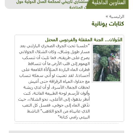
شذرات بيئية وتنموية...بنية تحتية وحلويات قبيحة
العناوين الداخلية
وحاكورة ونوبل وزيتون و"سيباط"
الرئيسية »
كتابات يونانية
الجَولان... الجنة المقفلة والفردوس المحتل
"جلسنا تحت الجرف الصخري البازلتي بعد
مسار طويل وشاق، وكان الشلال الجولاني
يصرخ على طريقته، فما تلبث أن تنسكب
الهموم إلى قلب الأرض ما أن تتساقط
قطرات الماء الباردة المتلألأة اللامعة على
أجسادنا. لقد تمنيت لو أُني سمكة تنساب
مع جداول المياه الرقراقة حتى أعيش
لحظات الجمال الآسرة، أو أن لدي ريشة
وألوان لأرسم لوحة الطبيعة الفاتنة، كنت
أنظر بذهول إلى الأعلى، نحو الشلال، حيث
تدّفق الماء إلى جوفي، فغسل كل التعب
الذي عانيناه من الجو اللاهب" الناشط
البيئي رامي كتانة"